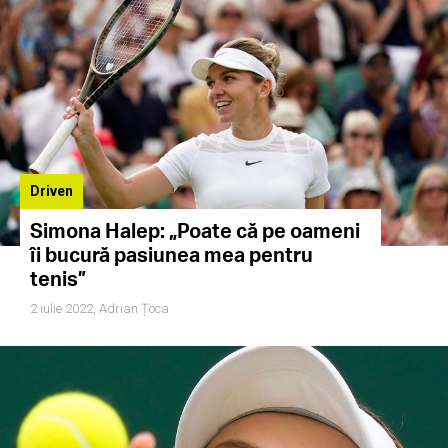
Driven
Simona Halep: „Poate că pe oameni
îi bucură pasiunea mea pentru
tenis”
2 iulie 2022,
Adrian Țoca