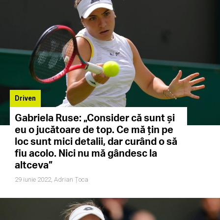
Driven
Gabriela Ruse: „Consider că sunt și
eu o jucătoare de top. Ce mă țin pe
loc sunt mici detalii, dar curând o să
fiu acolo. Nici nu mă gândesc la
altceva”
29 iunie 2022,
Adrian Țoca