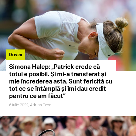
Driven
Simona Halep: „Patrick crede că
totul e posibil. Și mi-a transferat și
mie încrederea asta. Sunt fericită cu
tot ce se întâmplă și îmi dau credit
pentru ce am făcut”
6 iulie 2022,
Adrian Țoca