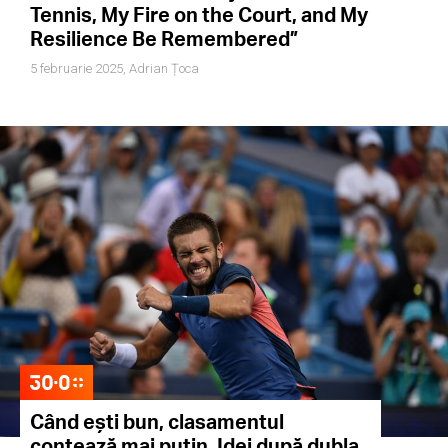
Tennis, My Fire on the Court, and My
Resilience Be Remembered”
5 februarie 2025,
Adrian Țoca
Când ești bun, clasamentul
contează mai puțin. Idei după dubla