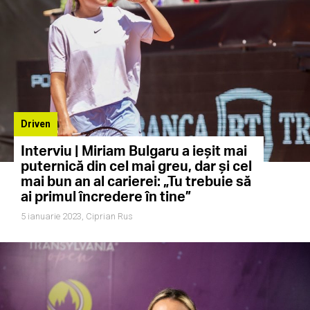
Driven
Interviu | Miriam Bulgaru a ieșit mai
puternică din cel mai greu, dar și cel
mai bun an al carierei: „Tu trebuie să
ai primul încredere în tine”
5 ianuarie 2023,
Ciprian Rus