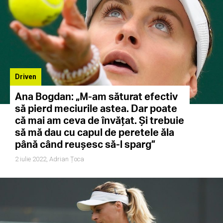
Driven
Ana Bogdan: „M-am săturat efectiv
să pierd meciurile astea. Dar poate
că mai am ceva de învățat. Și trebuie
să mă dau cu capul de peretele ăla
până când reușesc să-l sparg”
2 iulie 2022,
Adrian Țoca