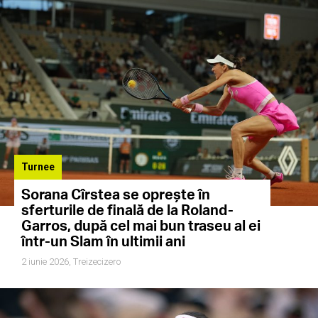
Turnee
Sorana Cîrstea se oprește în
sferturile de finală de la Roland-
Garros, după cel mai bun traseu al ei
într-un Slam în ultimii ani
2 iunie 2026,
Treizecizero