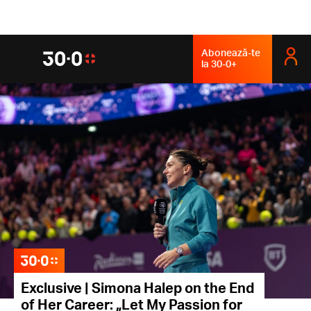
Abonează-te
la 30-0+
Exclusive | Simona Halep on the End
of Her Career: „Let My Passion for