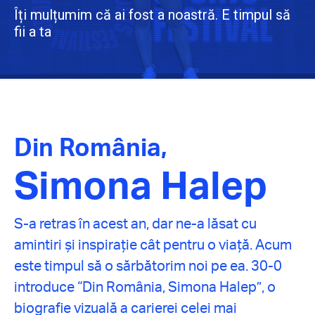
Îți mulțumim că ai fost a noastră. E timpul să
fii a ta
Din România,
Simona Halep
S-a retras în acest an, dar ne-a lăsat cu
amintiri și inspirație cât pentru o viață. Acum
este timpul să o sărbătorim noi pe ea. 30-0
introduce “Din România, Simona Halep”, o
biografie vizuală a carierei celei mai