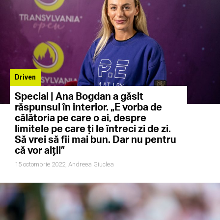
Driven
Special | Ana Bogdan a găsit
răspunsul în interior. „E vorba de
călătoria pe care o ai, despre
limitele pe care ți le întreci zi de zi.
Să vrei să fii mai bun. Dar nu pentru
că vor alții”
15 octombrie 2022,
Andreea Giuclea