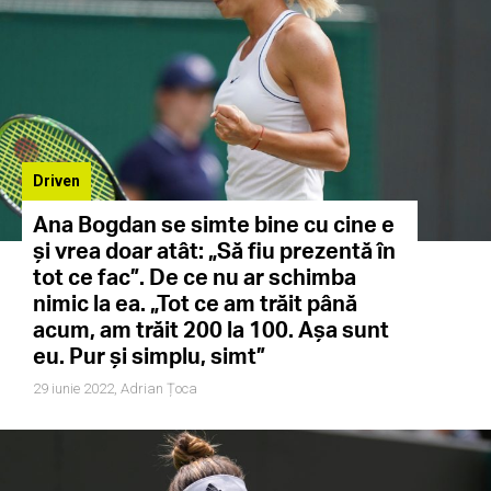
Driven
Ana Bogdan se simte bine cu cine e
și vrea doar atât: „Să fiu prezentă în
tot ce fac”. De ce nu ar schimba
nimic la ea. „Tot ce am trăit până
acum, am trăit 200 la 100. Așa sunt
eu. Pur și simplu, simt”
29 iunie 2022,
Adrian Țoca