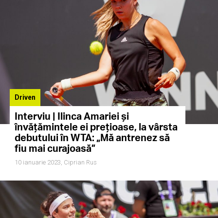
Driven
Interviu | Ilinca Amariei și
învățămintele ei prețioase, la vârsta
debutului în WTA: „Mă antrenez să
fiu mai curajoasă”
10 ianuarie 2023,
Ciprian Rus