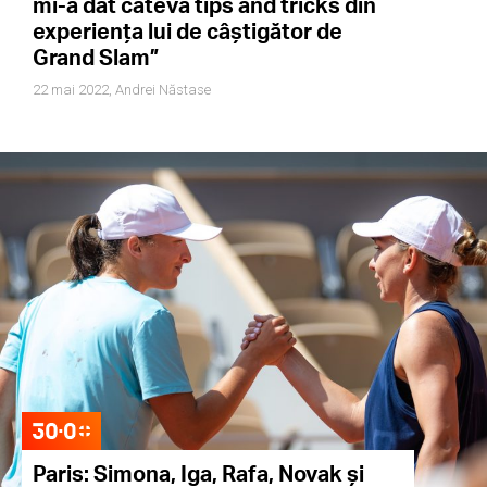
mi-a dat câteva tips and tricks din
experiența lui de câștigător de
Grand Slam”
22 mai 2022,
Andrei Năstase
Paris: Simona, Iga, Rafa, Novak și