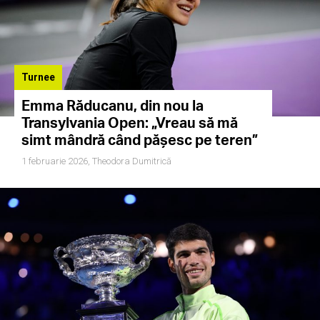
Turnee
Emma Răducanu, din nou la
Transylvania Open: „Vreau să mă
simt mândră când pășesc pe teren”
1 februarie 2026,
Theodora Dumitrică