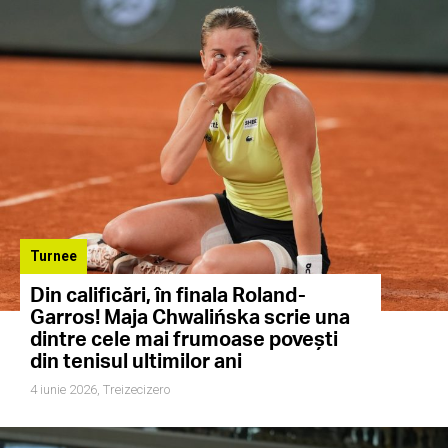
Turnee
Din calificări, în finala Roland-
Garros! Maja Chwalińska scrie una
dintre cele mai frumoase povești
din tenisul ultimilor ani
4 iunie 2026,
Treizecizero