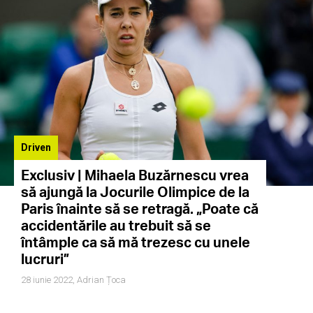
Driven
Exclusiv | Mihaela Buzărnescu vrea
să ajungă la Jocurile Olimpice de la
Paris înainte să se retragă. „Poate că
accidentările au trebuit să se
întâmple ca să mă trezesc cu unele
lucruri”
28 iunie 2022,
Adrian Țoca