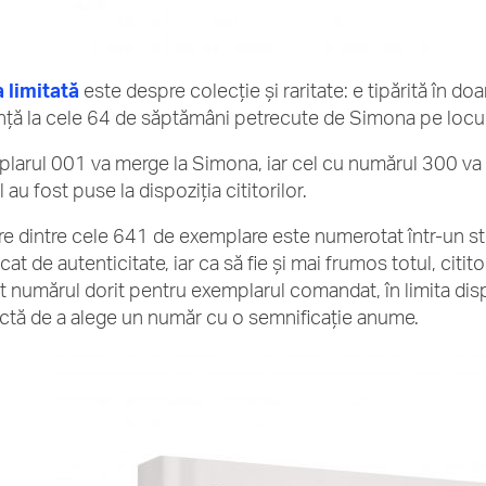
a limitată
este despre colecție și raritate: e tipărită în do
ință la cele 64 de săptămâni petrecute de Simona pe locul
larul 001 va merge la Simona, iar cel cu numărul 300 va 
 au fost puse la dispoziția cititorilor.
re dintre cele 641 de exemplare este numerotat într-un stil
icat de autenticitate, iar ca să fie și mai frumos totul, citit
it numărul dorit pentru exemplarul comandat, în limita disp
ctă de a alege un număr cu o semnificație anume.