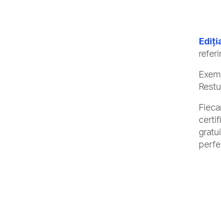
Ediți
refer
Exemp
Restul
Fieca
certif
gratu
perfe