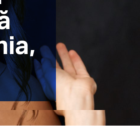
ă
nia,