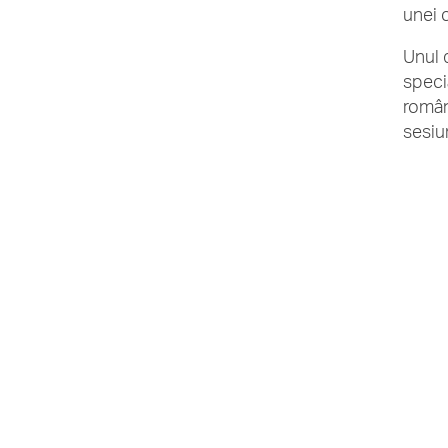
unei 
Unul 
speci
român
sesiu