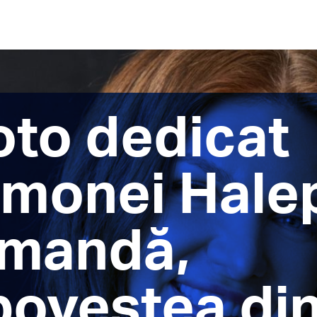
oto dedicat
imonei Hale
comandă,
povestea di