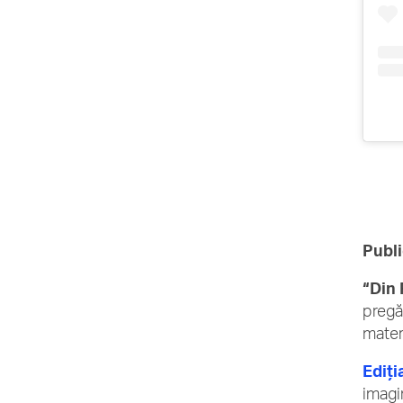
Publi
“Din
pregă
materi
Ediți
imagin