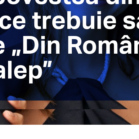
 ce trebuie s
e „Din Româ
lep”