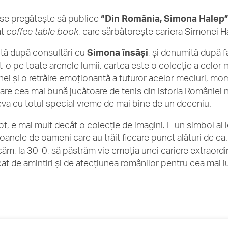
se pregătește să publice
“Din România, Simona Halep
at
coffee table book
, care sărbătorește cariera Simonei H
tă după consultări cu
Simona însăși
, și denumită după 
it-o pe toate arenele lumii, cartea este o colecție a celor 
ei și o retrăire emoționantă a tuturor acelor meciuri, mom
care cea mai bună jucătoare de tenis din istoria României 
eva cu totul special vreme de mai bine de un deceniu.
pt, e mai mult decât o colecție de imagini. E un simbol al l
lioanele de oameni care au trăit fiecare punct alături de ea
căm, la 30-0, să păstrăm vie emoția unei cariere extraordi
cat de amintiri și de afecțiunea românilor pentru cea mai i