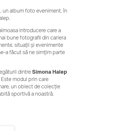
”
, un album foto eveniment, în
alep.
faimoasa introducere care a
mai bune fotografii din cariera
ente, situații și evenimente
ne-a făcut să ne simțim parte
egăturii dintre
Simona Halep
. Este modul prin care
nare, un obiect de colecție
ubită sportivă a noastră.