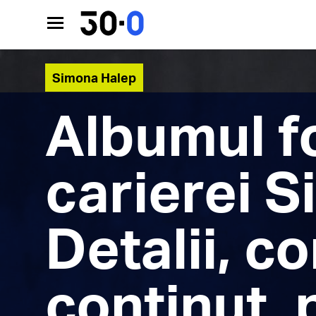
Simona Halep
Albumul f
carierei S
Detalii, 
conținut, 