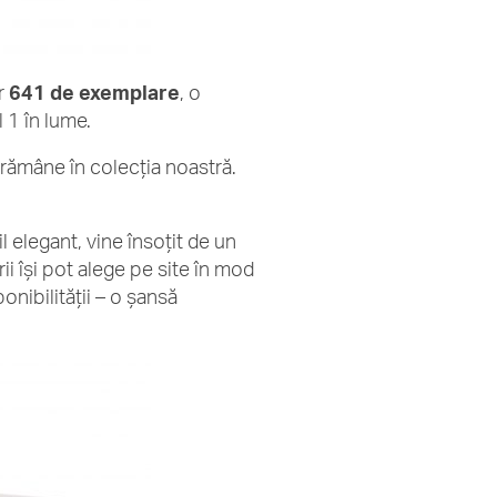
ar
641 de exemplare
, o
 1 în lume.
rămâne în colecția noastră.
 elegant, vine însoțit de un
orii își pot alege pe site în mod
onibilității – o șansă