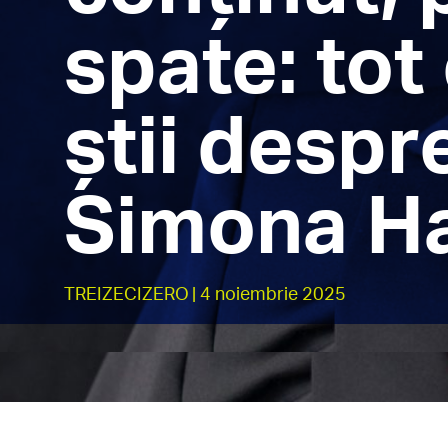
spate: tot
știi despr
Simona Ha
TREIZECIZERO
| 4 noiembrie 2025