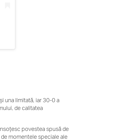
și una limitată, iar 30-0 a
ului, de calitatea
e însoțesc povestea spusă de
lin de momentele speciale ale