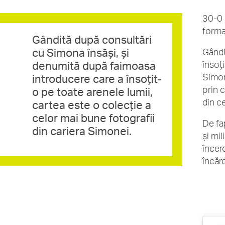
30-0 
form
Gândită după consultări
cu Simona însăși, și
Gândi
denumită după faimoasa
însoț
Simon
introducere care a însoțit-
prin 
o pe toate arenele lumii,
din c
cartea este o colecție a
celor mai bune fotografii
De fa
din cariera Simonei.
și mi
încer
încăr