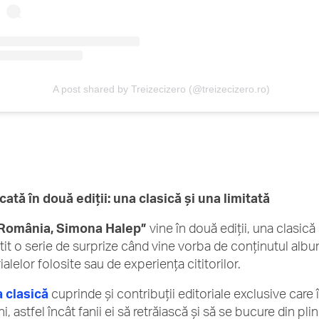
A post shared by Treizecizero (@treizecizero.ro)
cată în două ediții: una clasică și una limitată
 România, Simona Halep”
vine în două ediții, una clasică 
tit o serie de surprize când vine vorba de conținutul album
alelor folosite sau de experiența cititorilor.
a clasică
cuprinde și contribuții editoriale exclusive car
i, astfel încât fanii ei să retrăiască și să se bucure din p