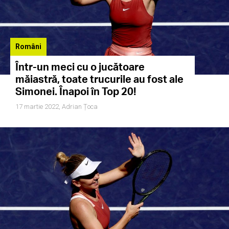
Români
Într-un meci cu o jucătoare
măiastră, toate trucurile au fost ale
Simonei. Înapoi în Top 20!
17 martie 2022,
Adrian Țoca