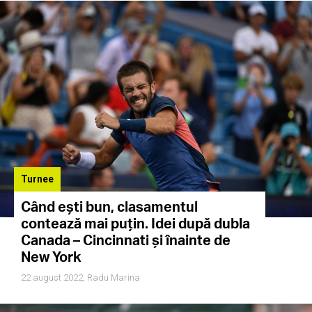
Turnee
Când ești bun, clasamentul
contează mai puțin. Idei după dubla
Canada – Cincinnati și înainte de
New York
22 august 2022,
Radu Marina