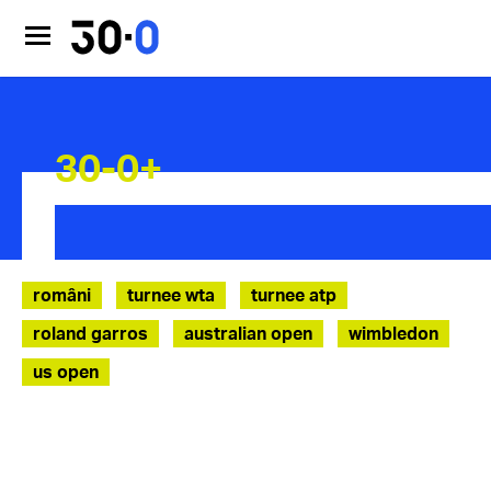
30-0+
români
turnee wta
turnee atp
roland garros
australian open
wimbledon
us open