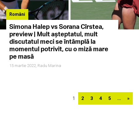
Români
Simona Halep vs Sorana Cîrstea,
preview | Mult așteptatul, mult
discutatul meci se întâmplă la
momentul potrivit, cu o miză mare
pe masă
15 martie 2022,
Radu Marina
1
2
3
4
5
...
»