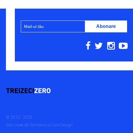
© 2012 - 2026
Site creat de
Storience
și
Live Design