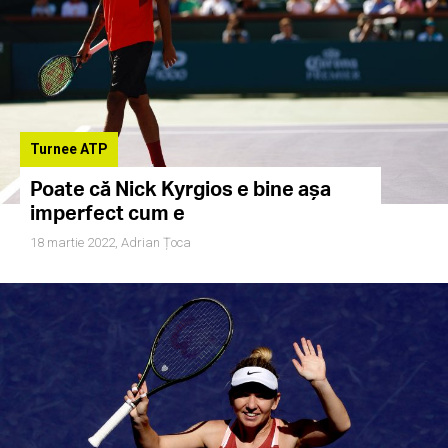
Turnee ATP
Poate că Nick Kyrgios e bine așa
imperfect cum e
18 martie 2022,
Adrian Țoca