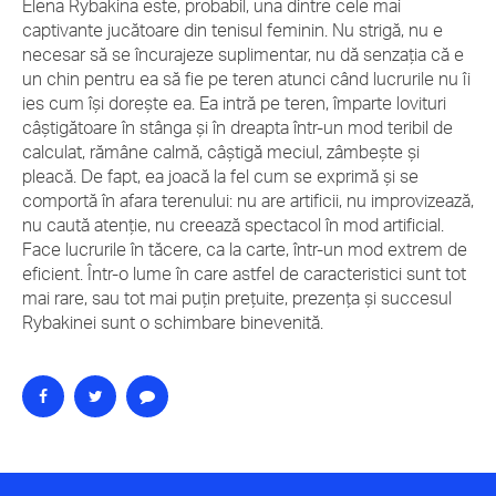
Elena Rybakina este, probabil, una dintre cele mai
captivante jucătoare din tenisul feminin. Nu strigă, nu e
necesar să se încurajeze suplimentar, nu dă senzația că e
un chin pentru ea să fie pe teren atunci când lucrurile nu îi
ies cum își dorește ea. Ea intră pe teren, împarte lovituri
câștigătoare în stânga și în dreapta într-un mod teribil de
calculat, rămâne calmă, câștigă meciul, zâmbește și
pleacă. De fapt, ea joacă la fel cum se exprimă și se
comportă în afara terenului: nu are artificii, nu improvizează,
nu caută atenție, nu creează spectacol în mod artificial.
Face lucrurile în tăcere, ca la carte, într-un mod extrem de
eficient. Într-o lume în care astfel de caracteristici sunt tot
mai rare, sau tot mai puțin prețuite, prezența și succesul
Rybakinei sunt o schimbare binevenită.