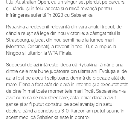
titlul Australian Open, cu un singur set pierdut pe parcurs,
și luându-și în felul acesta și o mică revanșă pentru
înfrângerea suferită în 2023 cu Sabalenka.
Rybakina a redevenit relevantă din vara anului trecut, de
când a reușit să lege din nou victoriile; a câștigat titlul la
Strasbourg, a jucat din nou semifinale la turnee mari
(Montreal, Cincinnati), a revenit în top 10, s-a impus la
Ningbo și, ulterior, la WTA Finals.
Succesul de azi întărește ideea că Rybakina rămâne una
dintre cele mai bune jucătoare din ultimii ani. Evoluția ei de
azi a fost pe alocuri sclipitoare, demnă de o ocazie atât de
mare. Elena a fost atât de clară în intenție și a executat atât
de bine în mai toate momentele mari, încât Sabalenka n-a
avut cum să se mai strecoare; asta, chiar dacă a avut
șanse și ar fi putut construi pe acel avantaj din setul
decisiv, când a condus cu 3-0. Rareori am putut spune în
acest meci că Sabalenka este în control