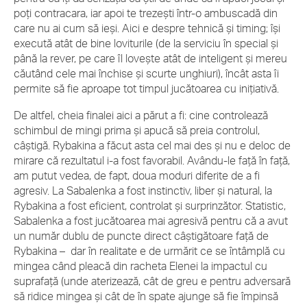
poți contracara, iar apoi te trezești într-o ambuscadă din
care nu ai cum să ieși. Aici e despre tehnică și timing; își
execută atât de bine loviturile (de la serviciu în special și
până la rever, pe care îl lovește atât de inteligent și mereu
căutând cele mai închise și scurte unghiuri), încât asta îi
permite să fie aproape tot timpul jucătoarea cu inițiativă.
De altfel, cheia finalei aici a părut a fi: cine controlează
schimbul de mingi prima și apucă să preia controlul,
câștigă. Rybakina a făcut asta cel mai des și nu e deloc de
mirare că rezultatul i-a fost favorabil. Avându-le față în față,
am putut vedea, de fapt, doua moduri diferite de a fi
agresiv. La Sabalenka a fost instinctiv, liber și natural, la
Rybakina a fost eficient, controlat și surprinzător. Statistic,
Sabalenka a fost jucătoarea mai agresivă pentru că a avut
un număr dublu de puncte direct câștigătoare față de
Rybakina – dar în realitate e de urmărit ce se întâmplă cu
mingea când pleacă din racheta Elenei la impactul cu
suprafață (unde aterizează, cât de greu e pentru adversară
să ridice mingea și cât de în spate ajunge să fie împinsă