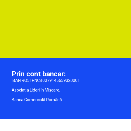
Prin cont bancar:
IBAN RO51RNCB0079145659320001
Asociația Lideri în Mișcare,
Banca Comercială Română