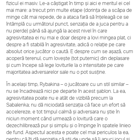
fizicul ei masiv. Le-a câștigat în timp și aici e meritul ei cel
mai mare: a trecut prin multe etape (dorința de a scăpa de
minge cât mai repede, de a ataca fară să înțeleagă ce se
întâmplă cu următorul punct, senzația de a juca pentru a
nu pierde) până să ajungă la acest nivel în care
agresivitatea ei nu mai e doar despre a lovi mingea plat, ci
despre a fi stabilă în agresivitate, adică o relație pe care
absolut orice jucător o caută. E despre cum se așază, cum
acoperă terenul, cum lovește (tot puternic) din deplasare
și cum începe să lege loviturile la o intensitate pe care
majoritatea adversarelor sale nu o pot susține.
În același timp, Rybakina – o jucătoare cu un stil similar –
nu se încadrează nici pe departe în acest șablon. La ea,
agresivitatea poate nu e atât de vizibilă precum la
Sabalenka; nu dă niciodată senzația că face un efort să
accelereze, e tot timpul calmă și adversara nu știe în
niciun moment când urmează o lovitură care o
dezechilibrează pur și simplu și o împinge în spatele linieo
de fund. Aspectul acesta e poate cel mai periculos la ea,
pentru că îți dă senzația că știi de unde să îi apuci jocul și