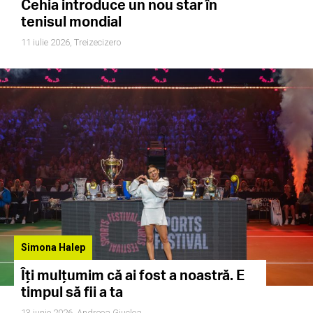
Cehia introduce un nou star în
tenisul mondial
11 iulie 2026,
Treizecizero
Simona Halep
Îți mulțumim că ai fost a noastră. E
timpul să fii a ta
13 iunie 2026,
Andreea Giuclea