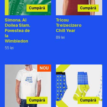
Cumpără
Cumpără
Simona. Al
Tricou
Doilea Slam.
Treizecizero
Povestea de
Chill Year
la
89 lei
Wimbledon
55 lei
NOU
Cumpără
Cumpără