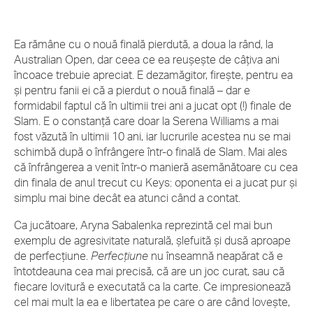
Ea rămâne cu o nouă finală pierdută, a doua la rând, la
Australian Open, dar ceea ce ea reușește de câțiva ani
încoace trebuie apreciat. E dezamăgitor, firește, pentru ea
și pentru fanii ei că a pierdut o nouă finală – dar e
formidabil faptul că în ultimii trei ani a jucat opt (!) finale de
Slam. E o constanță care doar la Serena Williams a mai
fost văzută în ultimii 10 ani, iar lucrurile acestea nu se mai
schimbă după o înfrângere într-o finală de Slam. Mai ales
că înfrângerea a venit într-o manieră asemănătoare cu cea
din finala de anul trecut cu Keys: oponenta ei a jucat pur și
simplu mai bine decât ea atunci când a contat.
Ca jucătoare, Aryna Sabalenka reprezintă cel mai bun
exemplu de agresivitate naturală, șlefuită și dusă aproape
de perfecțiune.
Perfecțiune
nu înseamnă neapărat că e
întotdeauna cea mai precisă, că are un joc curat, sau că
fiecare lovitură e executată ca la carte. Ce impresionează
cel mai mult la ea e libertatea pe care o are când lovește,