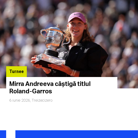
Turnee
Mirra Andreeva câștigă titlul
Roland-Garros
6 iunie 2026,
Treizecizero