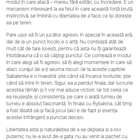
modul în care atacă – mereu fără ezitări, cu încredere. E un
mecanism interesant la ea felul în care această forță brută,
instinctivă, se îmbină cu libertatea de a face ce își dorește
ea pe teren.
Pare ușor să fii un jucător agresiv, în special în această eră,
dar de la un punct încolo e o artă. Nu contează atât de
mult cât de tare lovești, pentru că asta nu îți garantează
întotdeauna că o să câștigi punctul. Ce contează e modul
în care alegi să fii agresiv, să îți alegi momentele în care să
ataci, curajul de a-ți asuma riscuri. Iar la aceste capitole
Sabalenka e o maestră: știe când să încarce loviturile, știe
când să intre în teren. Sigur, ea a pierdut finala, dar lucrurile
acestea rămân și îi vor mai aduce victorii. Iar tot ceea ce
ea reușește, și consistența, pe care o arată turneu de
turneu e absolut fascinantă. În finala cu Rybakina, cât timp
a fost lăsată să-și facă jocul (aici e de fapt și esența
acestei înfrângeri) a punctat decisiv.
Libertatea asta și naturalețea de a se deplasa și a lovi
puternic nu le-a avut de-a gata; nu au venit la pachet cu