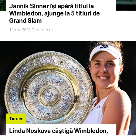
Jannik Sinner își apără titlul la
Wimbledon, ajunge la 5 titluri de
Grand Slam
12 iulie 2026,
Treizecizero
Turnee
Linda Noskova câștigă Wimbledon,