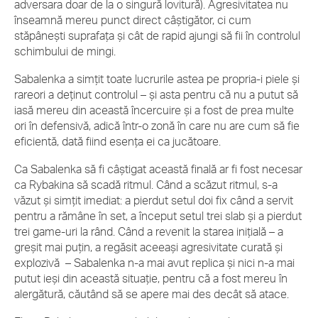
adversara doar de la o singură lovitură). Agresivitatea nu
înseamnă mereu punct direct câștigător, ci cum
stăpânești suprafața și cât de rapid ajungi să fii în controlul
schimbului de mingi.
Sabalenka a simțit toate lucrurile astea pe propria-i piele și
rareori a deținut controlul – și asta pentru că nu a putut să
iasă mereu din această încercuire și a fost de prea multe
ori în defensivă, adică într-o zonă în care nu are cum să fie
eficientă, dată fiind esența ei ca jucătoare.
Ca Sabalenka să fi câștigat această finală ar fi fost necesar
ca Rybakina să scadă ritmul. Când a scăzut ritmul, s-a
văzut și simțit imediat: a pierdut setul doi fix când a servit
pentru a rămâne în set, a început setul trei slab și a pierdut
trei game-uri la rând. Când a revenit la starea inițială – a
greșit mai puțin, a regăsit aceeași agresivitate curată și
explozivă – Sabalenka n-a mai avut replica și nici n-a mai
putut ieși din această situație, pentru că a fost mereu în
alergătură, căutând să se apere mai des decât să atace.