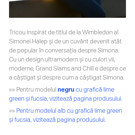
Tricou inspirat de titlul de la Wimbledon al
Simonei Halep și de un cuvânt devenit atât
de popular în conversația despre Simona.
Cu un design ultramodern și cu culori vii,
moderne, Grand Slams and Chill e despre ce
a câștigat și despre cum a câștigat Simona.
»» Pentru modelul
negru
cu grafică lime
green și fucsia, vizitează pagina produsului
.
»»
Pentru modelul alb cu grafică lime green
și fucsia, vizitează pagina produsului.