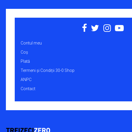
produsului.
produsului.
Contul meu
Coș
Plată
Termeni și Condiții 30-0 Shop
ANPC
Contact