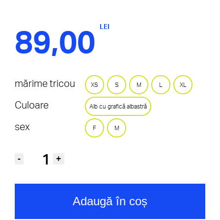
89,00
LEI
mărime tricou
XS
S
M
L
XL
Culoare
Alb cu grafică albastră
sex
F
M
Cantitate
Tricou
Treizecizero
Grand
Slams
and
Adaugă în coș
Chill,
White
| Blue