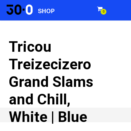
SHOP
0
items
Tricou
Treizecizero
Grand Slams
and Chill,
White | Blue