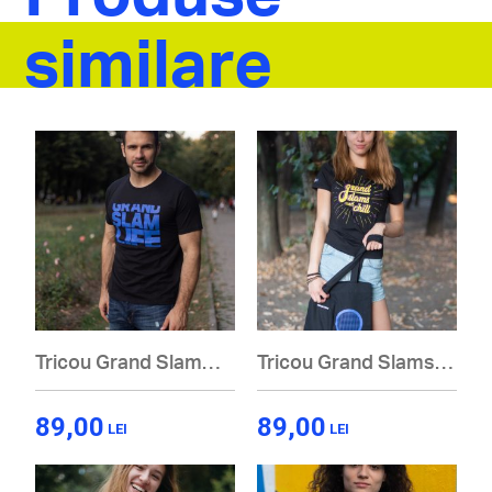
similare
Tricou Grand Slam
Tricou Grand Slams
Life Black
and Chill Tee, Black
89,00
89,00
LEI
LEI
Acest
Acest
produs
produs
are
are