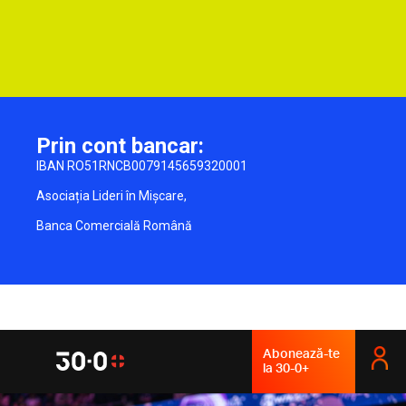
Prin cont bancar:
IBAN RO51RNCB0079145659320001
Asociația Lideri în Mișcare,
Banca Comercială Română
Abonează-te
la 30-0+