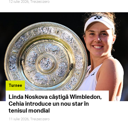
12 iulie 2026,
Treizecizero
Turnee
Linda Noskova câștigă Wimbledon,
Cehia introduce un nou star în
tenisul mondial
11 iulie 2026,
Treizecizero