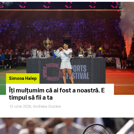
Simona Halep
Îți mulțumim că ai fost a noastră. E
timpul să fii a ta
13 iunie 2026,
Andreea Giuclea