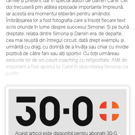
familie și prieteni, dar în special alături de Darren Cahill. Cei
doi trecuseră prin atâtea episoade importante împreună,
iar acesta era momentul eliberării pentru amândoi.
Îmbrățișarea lor a fost fotografia care a însoțit fiecare text
scris oriunde în lume despre succesul Simonei. Și pe bună
dreptate; relația dintre Simona și Darren era, de departe,
cea mai reușită din întregul circuit, dată drept exemplu și
urmărită cu drag, cu dorință de a învăța sau chiar cu invidie
pozitivă de către fani sau alți sportivi. Cu toții urmăreau
sesiunile lor de o
n-court-coaching c
u religiozitate. Atât de
important a fost aportul lui Cahill în dezvoltarea Simonei ca
jucăto
Acest articol este disponibil pentru abonații 30-0