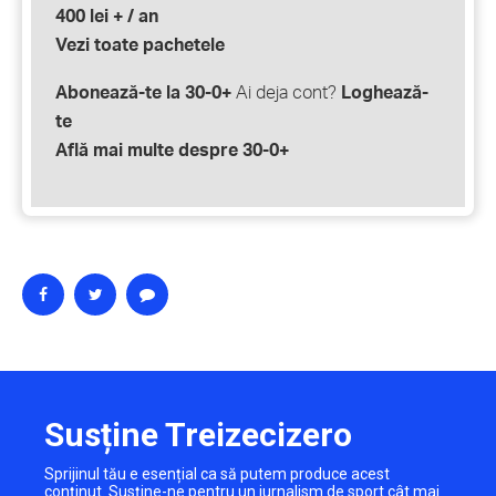
400 lei + / an
Vezi toate pachetele
Abonează-te la 30-0+
Ai deja cont?
Loghează-
te
Află mai multe despre 30-0+
Susține Treizecizero
Sprijinul tău e esențial ca să putem produce acest
conținut. Susține-ne pentru un jurnalism de sport cât mai