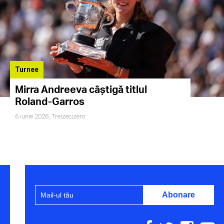
Turnee
Mirra Andreeva câștigă titlul
Roland-Garros
6 iunie 2026,
Treizecizero