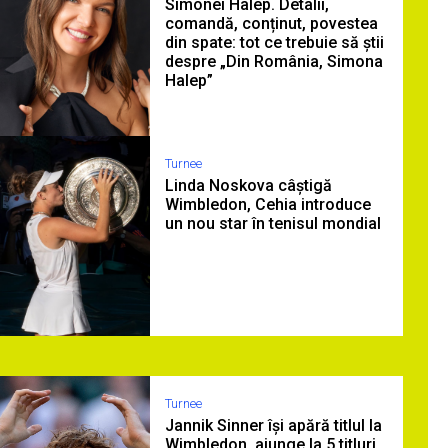
Simonei Halep. Detalii,
comandă, conținut, povestea
din spate: tot ce trebuie să știi
despre „Din România, Simona
Halep”
Turnee
Linda Noskova câștigă
Wimbledon, Cehia introduce
un nou star în tenisul mondial
Turnee
Jannik Sinner își apără titlul la
Wimbledon, ajunge la 5 titluri