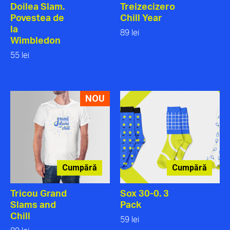
Doilea Slam.
Treizecizero
Povestea de
Chill Year
la
89 lei
Wimbledon
55 lei
NOU
Cumpără
Cumpără
Tricou Grand
Sox 30-0. 3
Slams and
Pack
Chill
59 lei