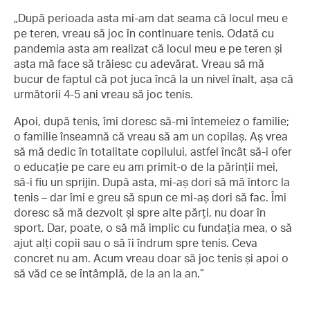
„După perioada asta mi-am dat seama că locul meu e
pe teren, vreau să joc în continuare tenis. Odată cu
pandemia asta am realizat că locul meu e pe teren și
asta mă face să trăiesc cu adevărat. Vreau să mă
bucur de faptul că pot juca încă la un nivel înalt, așa că
următorii 4-5 ani vreau să joc tenis.
Apoi, după tenis, îmi doresc să-mi întemeiez o familie;
o familie înseamnă că vreau să am un copilaș. Aș vrea
să mă dedic în totalitate copilului, astfel încât să-i ofer
o educație pe care eu am primit-o de la părinții mei,
să-i fiu un sprijin. După asta, mi-aș dori să mă întorc la
tenis – dar îmi e greu să spun ce mi-aș dori să fac. Îmi
doresc să mă dezvolt și spre alte părți, nu doar în
sport. Dar, poate, o să mă implic cu fundația mea, o să
ajut alți copii sau o să îi îndrum spre tenis. Ceva
concret nu am. Acum vreau doar să joc tenis și apoi o
să văd ce se întâmplă, de la an la an.”