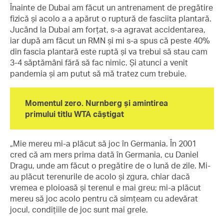
Înainte de Dubai am făcut un antrenament de pregătire
fizică și acolo a a apărut o ruptură de fasciita plantară.
Jucând la Dubai am forțat, s-a agravat accidentarea,
iar după am făcut un RMN și mi s-a spus că peste 40%
din fascia plantară este ruptă și va trebui să stau cam
3-4 săptămâni fără să fac nimic. Și atunci a venit
pandemia și am putut să mă tratez cum trebuie.
Momentul zero. Nurnberg și amintirea
primului titlu WTA câștigat
„Mie mereu mi-a plăcut să joc în Germania. În 2001
cred că am mers prima dată în Germania, cu Daniel
Dragu, unde am făcut o pregătire de o lună de zile. Mi-
au plăcut terenurile de acolo și zgura, chiar dacă
vremea e ploioasă și terenul e mai greu; mi-a plăcut
mereu să joc acolo pentru că simțeam cu adevărat
jocul, condițiile de joc sunt mai grele.