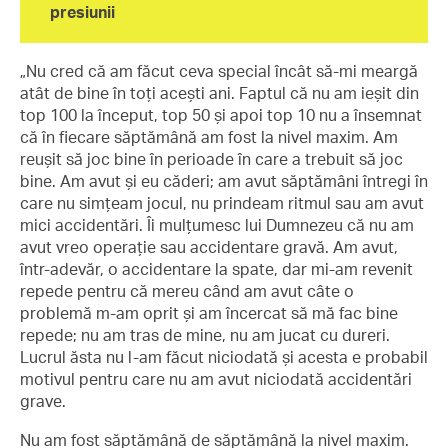
presiunii
„Nu cred că am făcut ceva special încât să-mi meargă
atât de bine în toți acești ani. Faptul că nu am ieșit din
top 100 la început, top 50 și apoi top 10 nu a însemnat
că în fiecare săptămână am fost la nivel maxim. Am
reușit să joc bine în perioade în care a trebuit să joc
bine. Am avut și eu căderi; am avut săptămâni întregi în
care nu simțeam jocul, nu prindeam ritmul sau am avut
mici accidentări. Îi mulțumesc lui Dumnezeu că nu am
avut vreo operație sau accidentare gravă. Am avut,
într-adevăr, o accidentare la spate, dar mi-am revenit
repede pentru că mereu când am avut câte o
problemă m-am oprit și am încercat să mă fac bine
repede; nu am tras de mine, nu am jucat cu dureri.
Lucrul ăsta nu l-am făcut niciodată și acesta e probabil
motivul pentru care nu am avut niciodată accidentări
grave.
Nu am fost săptămână de săptămână la nivel maxim.