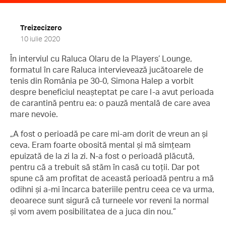
Treizecizero
10 iulie 2020
În interviul cu Raluca Olaru de la Players’ Lounge,
formatul în care Raluca intervievează jucătoarele de
tenis din România pe 30-0, Simona Halep a vorbit
despre beneficiul neașteptat pe care l-a avut perioada
de carantină pentru ea: o pauză mentală de care avea
mare nevoie.
„A fost o perioadă pe care mi-am dorit de vreun an și
ceva. Eram foarte obosită mental și mă simțeam
epuizată de la zi la zi. N-a fost o perioadă plăcută,
pentru că a trebuit să stăm în casă cu toții. Dar pot
spune că am profitat de această perioadă pentru a mă
odihni și a-mi încarca bateriile pentru ceea ce va urma,
deoarece sunt sigură că turneele vor reveni la normal
și vom avem posibilitatea de a juca din nou.”