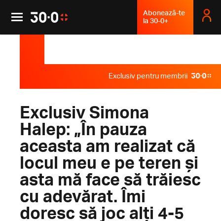
Abonează-te
la 30-0+
Exclusiv pentru membrii
Exclusiv Simona
Halep: „În pauza
aceasta am realizat că
locul meu e pe teren și
asta mă face să trăiesc
cu adevărat. Îmi
doresc să joc alți 4-5