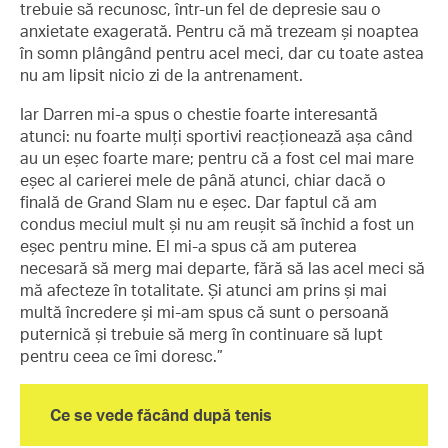
trebuie să recunosc, într-un fel de depresie sau o
anxietate exagerată. Pentru că mă trezeam și noaptea
în somn plângând pentru acel meci, dar cu toate astea
nu am lipsit nicio zi de la antrenament.
Iar Darren mi-a spus o chestie foarte interesantă
atunci: nu foarte mulți sportivi reacționează așa când
au un eșec foarte mare; pentru că a fost cel mai mare
eșec al carierei mele de până atunci, chiar dacă o
finală de Grand Slam nu e eșec. Dar faptul că am
condus meciul mult și nu am reușit să închid a fost un
eșec pentru mine. El mi-a spus că am puterea
necesară să merg mai departe, fără să las acel meci să
mă afecteze în totalitate. Și atunci am prins și mai
multă încredere și mi-am spus că sunt o persoană
puternică și trebuie să merg în continuare să lupt
pentru ceea ce îmi doresc.”
Ce se vede făcând după tenis