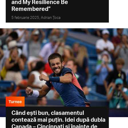
and My Resilience Be
Remembered”
5 februarie 2025,
Adrian Țoca
Turnee
Când ești bun, clasamentul
contează mai puțin. Idei după dubla
Canada – Cincinnati și înainte de