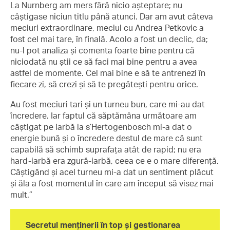
La Nurnberg am mers fără nicio așteptare; nu
câștigase niciun titlu până atunci. Dar am avut câteva
meciuri extraordinare, meciul cu Andrea Petkovic a
fost cel mai tare, în finală. Acolo a fost un declic, da;
nu-l pot analiza și comenta foarte bine pentru că
niciodată nu știi ce să faci mai bine pentru a avea
astfel de momente. Cel mai bine e să te antrenezi în
fiecare zi, să crezi și să te pregătești pentru orice.
Au fost meciuri tari și un turneu bun, care mi-au dat
încredere. Iar faptul că săptămâna următoare am
câștigat pe iarbă la s’Hertogenbosch mi-a dat o
energie bună și o încredere destul de mare că sunt
capabilă să schimb suprafața atât de rapid; nu era
hard-iarbă era zgură-iarbă, ceea ce e o mare diferență.
Câștigând și acel turneu mi-a dat un sentiment plăcut
și ăla a fost momentul în care am început să visez mai
mult.”
Secretul menținerii în top și gestionarea