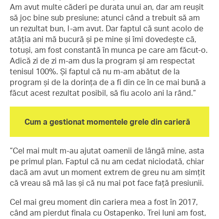
Am avut multe căderi pe durata unui an, dar am reușit
să joc bine sub presiune; atunci când a trebuit să am
un rezultat bun, l-am avut. Dar faptul că sunt acolo de
atâția ani mă bucură și pe mine și îmi dovedește că,
totuși, am fost constantă în munca pe care am făcut-o.
Adică zi de zi m-am dus la program și am respectat
tenisul 100%. Și faptul că nu m-am abătut de la
program și de la dorința de a fi din ce în ce mai bună a
făcut acest rezultat posibil, să fiu acolo ani la rând.”
Cum a gestionat momentele grele din carieră
“Cel mai mult m-au ajutat oamenii de lângă mine, asta
pe primul plan. Faptul că nu am cedat niciodată, chiar
dacă am avut un moment extrem de greu nu am simțit
că vreau să mă las și că nu mai pot face față presiunii.
Cel mai greu moment din cariera mea a fost în 2017,
când am pierdut finala cu Ostapenko. Trei luni am fost,