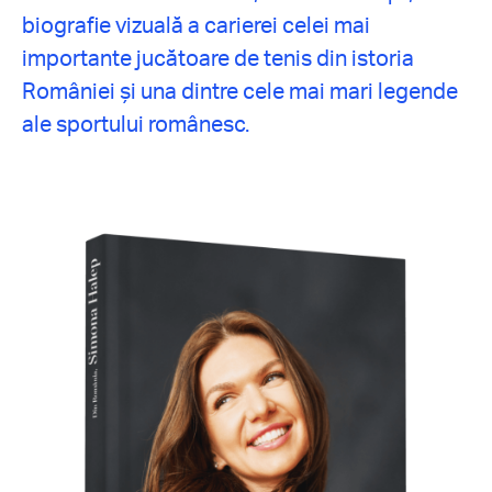
biografie vizuală a carierei celei mai
importante jucătoare de tenis din istoria
României și una dintre cele mai mari legende
ale sportului românesc.