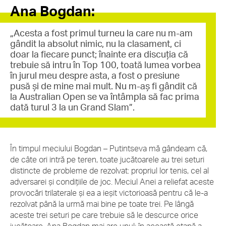
Ana Bogdan:
„Acesta a fost primul turneu la care nu m-am
gândit la absolut nimic, nu la clasament, ci
doar la fiecare punct; înainte era discuția că
trebuie să intru în Top 100, toată lumea vorbea
în jurul meu despre asta, a fost o presiune
pusă și de mine mai mult. Nu m-aș fi gândit că
la Australian Open se va întâmpla să fac prima
dată turul 3 la un Grand Slam”.
În timpul meciului Bogdan – Putintseva mă gândeam că,
de câte ori intră pe teren, toate jucătoarele au trei seturi
distincte de probleme de rezolvat: propriul lor tenis, cel al
adversarei și condițiile de joc. Meciul Anei a reliefat aceste
provocări trilaterale și ea a ieșit victorioasă pentru că le-a
rezolvat până la urmă mai bine pe toate trei. Pe lângă
aceste trei seturi pe care trebuie să le descurce orice