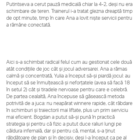
Putintseva a cerut pauză medicală chiar la 4-2, deși nu era
schimbare de teren. Trainerul i-a tratat glezna dreaptă timp
de opt minute, timp în care Ana a lovit niște servicii pentru
a rămâne conectată.
Aici s-a schimbat radical felul cum au gestionat cele două
atât condițiile de joc cât și jocul adversarei. Ana a rămas
calmă și concentrată, Yulia a început să-și piardă jocul: au
început să se înmulțească și neforțatele (avea să facă 18
în setul 2) cât și tiradele nervoase pentru care e celebră.
De partea cealaltă, Ana începuse să găsească metoda
potrivită de a juca: nu neapărat winnere rapide, cât răbdare
în schimburi și traiectorii mai liftate, plus un prim serviciu
mai eficient. Bogdan a putut să-și pună în practică
strategia și pentru că fizic a putut duce raliuri lungi pe
căldura infernală, dar și pentru că, mental, s-a ținut
răbdătoare de plan și în decisiv, deși l-a început ca pe al