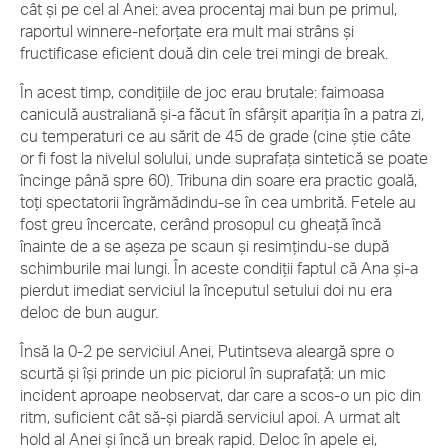
cât și pe cel al Anei: avea procentaj mai bun pe primul,
raportul winnere-neforțate era mult mai strâns și
fructificase eficient două din cele trei mingi de break.
În acest timp, condițiile de joc erau brutale: faimoasa
caniculă australiană și-a făcut în sfârșit apariția în a patra zi,
cu temperaturi ce au sărit de 45 de grade (cine știe câte
or fi fost la nivelul solului, unde suprafața sintetică se poate
încinge până spre 60). Tribuna din soare era practic goală,
toți spectatorii îngrămădindu-se în cea umbrită. Fetele au
fost greu încercate, cerând prosopul cu gheață încă
înainte de a se așeza pe scaun și resimțindu-se după
schimburile mai lungi. În aceste condiții faptul că Ana și-a
pierdut imediat serviciul la începutul setului doi nu era
deloc de bun augur.
Însă la 0-2 pe serviciul Anei, Putintseva aleargă spre o
scurtă și își prinde un pic piciorul în suprafață: un mic
incident aproape neobservat, dar care a scos-o un pic din
ritm, suficient cât să-și piardă serviciul apoi. A urmat alt
hold al Anei și încă un break rapid. Deloc în apele ei,