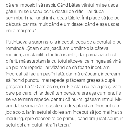
că era imposibil să respir. Când bătea vântul, mi se usca
gâtul, mi se uscau ochii, destul de dificil. Iar după
schimburi mai lungi îmi ardeau tălpile. Îmi place să joc pe
căldură, dar mai mult când e umiditate; când e așa uscat
îmi e mai greu.”
Putintseva a surprins-o la început, ceea ce a derutat-o pe
româncă. „Știam cum joacă, am urmărit-o la câteva
meciuri, am stabilit o tactică înainte, dar parcă azi a fost
diferit, mă așteptam la cu totul altceva, ca mingea să vină
un pic mai repede. Iar văzând că dă foarte încet, am
încercat să fac un pas în față, dar mă grăbeam, încercam
să închid punctul mai repede și făceam greșeală după
greșeală. La 2-0 am zis ori, ori. Fie stau cu ea la joc și va fi
care pe care, chiar dacă temperatura era așa cum era, fie
se va termina repede, pentru că nu-mi găseam ritmul. Mi-
am dat seama că greșește cu dreapta și am început s-o
joc acolo. Iar în setul al doilea am început să joc mai înalt și
mai lung, spre deosebire de primul, când am jucat scurt; în
setul doi am putut intra în teren.”