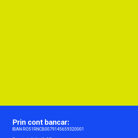
Prin cont bancar:
IBAN RO51RNCB0079145659320001