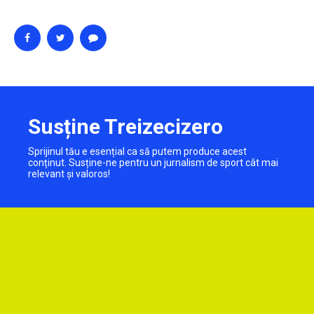
Susține Treizecizero
Sprijinul tău e esențial ca să putem produce acest
conținut. Susține-ne pentru un jurnalism de sport cât mai
relevant și valoros!