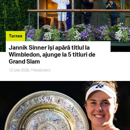
Turnee
Jannik Sinner își apără titlul la
Wimbledon, ajunge la 5 titluri de
Grand Slam
12 iulie 2026,
Treizecizero