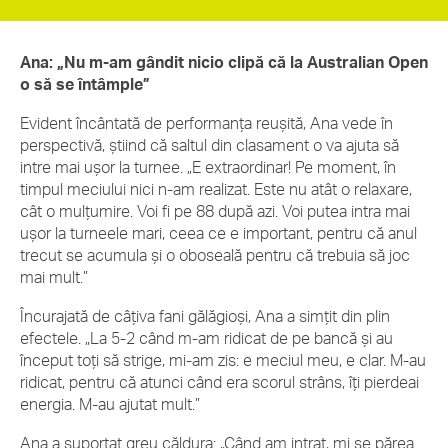
Ana: „Nu m-am gândit nicio clipă că la Australian Open
o să se întâmple”
Evident încântată de performanța reușită, Ana vede în
perspectivă, știind că saltul din clasament o va ajuta să
intre mai ușor la turnee. „E extraordinar! Pe moment, în
timpul meciului nici n-am realizat. Este nu atât o relaxare,
cât o mulțumire. Voi fi pe 88 după azi. Voi putea intra mai
ușor la turneele mari, ceea ce e important, pentru că anul
trecut se acumula și o oboseală pentru că trebuia să joc
mai mult.”
Încurajată de câțiva fani gălăgioși, Ana a simțit din plin
efectele. „La 5-2 când m-am ridicat de pe bancă și au
început toți să strige, mi-am zis: e meciul meu, e clar. M-au
ridicat, pentru că atunci când era scorul strâns, îți pierdeai
energia. M-au ajutat mult.”
Ana a suportat greu căldura: „Când am intrat, mi se părea