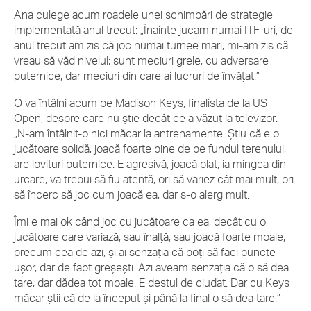
Ana culege acum roadele unei schimbări de strategie
implementată anul trecut: „Înainte jucam numai ITF-uri, de
anul trecut am zis că joc numai turnee mari, mi-am zis că
vreau să văd nivelul; sunt meciuri grele, cu adversare
puternice, dar meciuri din care ai lucruri de învățat.”
O va întâlni acum pe Madison Keys, finalista de la US
Open, despre care nu știe decât ce a văzut la televizor:
„N-am întâlnit-o nici măcar la antrenamente. Știu că e o
jucătoare solidă, joacă foarte bine de pe fundul terenului,
are lovituri puternice. E agresivă, joacă plat, ia mingea din
urcare, va trebui să fiu atentă, ori să variez cât mai mult, ori
să încerc să joc cum joacă ea, dar s-o alerg mult.
Îmi e mai ok când joc cu jucătoare ca ea, decât cu o
jucătoare care variază, sau înalță, sau joacă foarte moale,
precum cea de azi, și ai senzația că poți să faci puncte
ușor, dar de fapt greșești. Azi aveam senzația că o să dea
tare, dar dădea tot moale. E destul de ciudat. Dar cu Keys
măcar știi că de la început și până la final o să dea tare.”