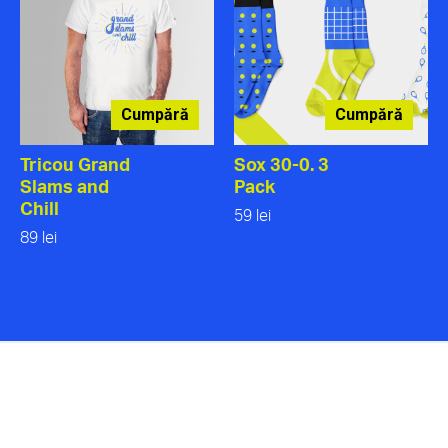
Cumpără
Cumpără
Tricou Grand
Sox 30-0. 3
Slams and
Pack
Chill
59 lei
89 lei