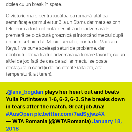
doilea cu un break în spate.
O victorie mare pentru jucătoarea română, atât ca
semnificație (primul ei tur 3 la un Slam), dar mai ales prin
felul cum a fost obținută: descifrând o adversară în
premieră pe o căldură groaznică și întorcând meciul după
un prim set pierdut. Meciul următor, contra lui Madison
Keys, îi va pune aceleași seturi de probleme, dar
conținutul lor va fi altul: adversara va fi mare favorită, cu un
altfel de joc față de cea de azi, iar meciul se poate
desfășura în condiții de joc diferite (altă oră, altă
temperatură, alt teren).
.
@ana_bogdan
plays her heart out and beats
Yulia Putintseva 1-6, 6-2, 6-3. She breaks down
in tears after the match. Great job Ana!
#AusOpen
pic.twitter.com/7adSyjwz4X
— WTA Romania (@WTARomania)
January 18,
2018