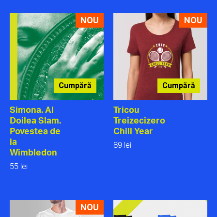
NOU
NOU
Cumpără
Cumpără
Simona. Al
Tricou
Doilea Slam.
Treizecizero
Povestea de
Chill Year
la
89 lei
Wimbledon
55 lei
NOU