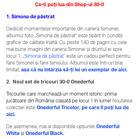
Ce-ți poți lua din Shop-ul 30-0
1. Simona de păstrat
Dedicat momentelor importante din cariera Simonei,
albumul foto „Simona de păstrat” este tipărit în condiții
grafice de calitate înaltă. Cu peste 140 de pagini cu cele
mai bune imagini din cariera Simonei și drumul ei spre
locul 1,
„Simona de păstrat”
este un cadou perfect pentru
fanii Simonei și fanii tenisului. Albumul este într-un tiraj
limitat,
așa că nu întârzia să-ți iei un exemplar de aici.
2. Noul
set de tricouri 30-0 Onederful
Tricourile care marchează un moment istoric: prima
jucătoare din România clasată pe locul 1 în lume!
Noutatea
colecției este
Onederful Tricolor, pe care îl poți lua de
aici.
De asemenea, mai ai disponibile opțiunile
Onederful
White
și
Onederful Black.