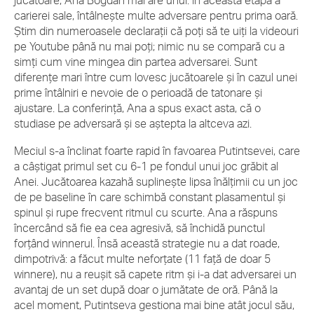
jucătoare, Ana Bogdan mai are unul: în această etapă a
carierei sale, întâlnește multe adversare pentru prima oară.
Știm din numeroasele declarații că poți să te uiți la videouri
pe Youtube până nu mai poți; nimic nu se compară cu a
simți cum vine mingea din partea adversarei. Sunt
diferențe mari între cum lovesc jucătoarele și în cazul unei
prime întâlniri e nevoie de o perioadă de tatonare și
ajustare. La conferință, Ana a spus exact asta, că o
studiase pe adversară și se aștepta la altceva azi.
Meciul s-a înclinat foarte rapid în favoarea Putintsevei, care
a câștigat primul set cu 6-1 pe fondul unui joc grăbit al
Anei. Jucătoarea kazahă suplinește lipsa înălțimii cu un joc
de pe baseline în care schimbă constant plasamentul și
spinul și rupe frecvent ritmul cu scurte. Ana a răspuns
încercând să fie ea cea agresivă, să închidă punctul
forțând winnerul. Însă această strategie nu a dat roade,
dimpotrivă: a făcut multe neforțate (11 față de doar 5
winnere), nu a reușit să capete ritm și i-a dat adversarei un
avantaj de un set după doar o jumătate de oră. Până la
acel moment, Putintseva gestiona mai bine atât jocul său,