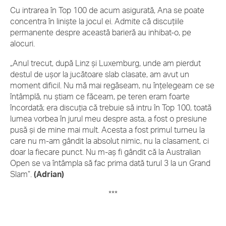
Cu intrarea în Top 100 de acum asigurată, Ana se poate
concentra în liniște la jocul ei. Admite că discuțiile
permanente despre această barieră au inhibat-o, pe
alocuri.
„Anul trecut, după Linz și Luxemburg, unde am pierdut
destul de ușor la jucătoare slab clasate, am avut un
moment dificil. Nu mă mai regăseam, nu înțelegeam ce se
întâmplă, nu știam ce făceam, pe teren eram foarte
încordată; era discuția că trebuie să intru în Top 100, toată
lumea vorbea în jurul meu despre asta, a fost o presiune
pusă și de mine mai mult. Acesta a fost primul turneu la
care nu m-am gândit la absolut nimic, nu la clasament, ci
doar la fiecare punct. Nu m-aș fi gândit că la Australian
Open se va întâmpla să fac prima dată turul 3 la un Grand
Slam”.
(Adrian)
***