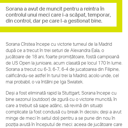
Sorana a avut de muncit pentru a reintra în
controlul unui meci care i-a scăpat, temporar,
din control, dar pe care l-a gestionat bine.
Sorana Cîrstea începe cu victorie turneul de la Madrid
după ce a trecut în trei seturi de Alexandra Eala, o
jucătoare de 18 ani, foarte promițătoare, fostă campioană
de US Open la junioare, acum clasată pe locul 170 în lume.
Sorana a trecut cu 6-3, 6-7, 6-4 de jucatoarea din Filipine,
calificându-se astfel în turul trei la Madrid, acolo unde, cel
mai probabil, o va întâlni pe Iga Swiatek.
Deși a fost eliminată rapid la Stuttgart, Sorana începe cu
bine sezonul (outdoor) de zgură cu o victorie muncită, în
care a trebuit să sape adânc, să revină din situații
complicate (a fost condusă cu break în decisiv, deși a avut
minge de meci în setul doi) pentru a se pune din nou în
poziția avută în începutul de meci: aceea de jucătoare care