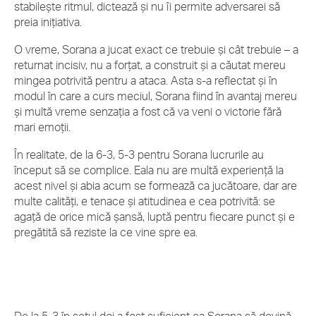
stabilește ritmul, dictează și nu îi permite adversarei să
preia inițiativa.
O vreme, Sorana a jucat exact ce trebuie și cât trebuie – a
returnat incisiv, nu a forțat, a construit și a căutat mereu
mingea potrivită pentru a ataca. Asta s-a reflectat și în
modul în care a curs meciul, Sorana fiind în avantaj mereu
și multă vreme senzația a fost că va veni o victorie fără
mari emoții.
În realitate, de la 6-3, 5-3 pentru Sorana lucrurile au
început să se complice. Eala nu are multă experiență la
acest nivel și abia acum se formează ca jucătoare, dar are
multe calități, e tenace și atitudinea e cea potrivită: se
agață de orice mică șansă, luptă pentru fiecare punct și e
pregătită să reziste la ce vine spre ea.