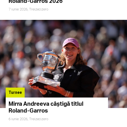
Roland-Garros 2026
7 iunie 2026,
Treizecizero
Turnee
Mirra Andreeva câștigă titlul
Roland-Garros
6 iunie 2026,
Treizecizero