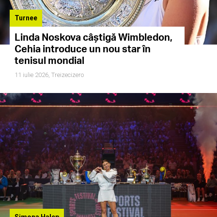
Turnee
Linda Noskova câștigă Wimbledon,
Cehia introduce un nou star în
tenisul mondial
11 iulie 2026,
Treizecizero