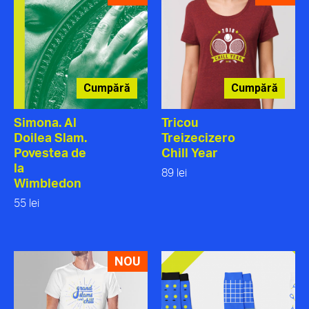
Cumpără
Cumpără
Simona. Al
Tricou
Doilea Slam.
Treizecizero
Povestea de
Chill Year
la
89 lei
Wimbledon
55 lei
NOU