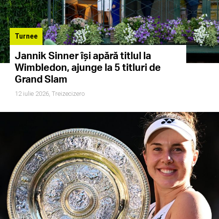
Turnee
Jannik Sinner își apără titlul la
Wimbledon, ajunge la 5 titluri de
Grand Slam
12 iulie 2026,
Treizecizero