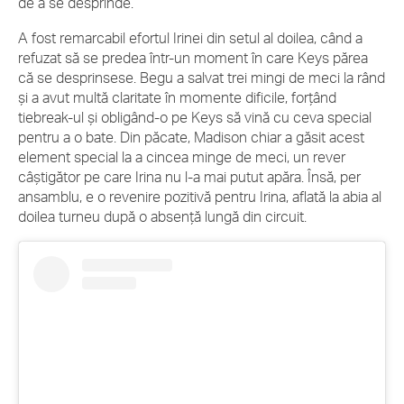
de a se desprinde.
A fost remarcabil efortul Irinei din setul al doilea, când a
refuzat să se predea într-un moment în care Keys părea
că se desprinsese. Begu a salvat trei mingi de meci la rând
și a avut multă claritate în momente dificile, forțând
tiebreak-ul și obligând-o pe Keys să vină cu ceva special
pentru a o bate. Din păcate, Madison chiar a găsit acest
element special la a cincea minge de meci, un rever
câștigător pe care Irina nu l-a mai putut apăra. Însă, per
ansamblu, e o revenire pozitivă pentru Irina, aflată la abia al
doilea turneu după o absență lungă din circuit.