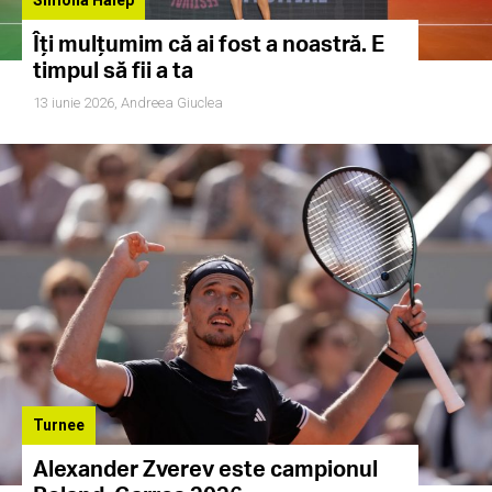
Simona Halep
Îți mulțumim că ai fost a noastră. E
timpul să fii a ta
13 iunie 2026,
Andreea Giuclea
Turnee
Alexander Zverev este campionul