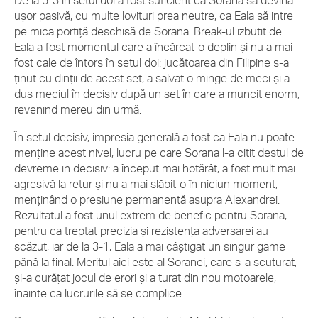
De la 5-3 în setul doi a fost suficient ca Sorana să devină
ușor pasivă, cu multe lovituri prea neutre, ca Eala să intre
pe mica portiță deschisă de Sorana. Break-ul izbutit de
Eala a fost momentul care a încărcat-o deplin și nu a mai
fost cale de întors în setul doi: jucătoarea din Filipine s-a
ținut cu dinții de acest set, a salvat o minge de meci și a
dus meciul în decisiv după un set în care a muncit enorm,
revenind mereu din urmă.
În setul decisiv, impresia generală a fost ca Eala nu poate
menține acest nivel, lucru pe care Sorana l-a citit destul de
devreme in decisiv: a început mai hotărât, a fost mult mai
agresivă la retur și nu a mai slăbit-o în niciun moment,
menținând o presiune permanentă asupra Alexandrei.
Rezultatul a fost unul extrem de benefic pentru Sorana,
pentru ca treptat precizia și rezistența adversarei au
scăzut, iar de la 3-1, Eala a mai câștigat un singur game
până la final. Meritul aici este al Soranei, care s-a scuturat,
și-a curățat jocul de erori și a turat din nou motoarele,
înainte ca lucrurile să se complice.