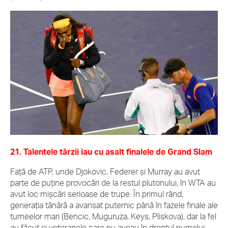
21. Talentele târzii iau cu asalt finalele de Grand Slam
Față de ATP, unde Djokovic, Federer și Murray au avut
parte de puține provocări de la restul plutonului, în WTA au
avut loc mișcări serioase de trupe. În primul rând,
generația tânără a avansat puternic până în fazele finale ale
turneelor mari (Bencic, Muguruza, Keys, Pliskova), dar la fel
au făcut și veteranele care nu aveau în dreptul numelui