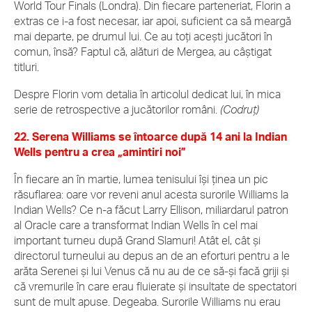
World Tour Finals (Londra). Din fiecare parteneriat, Florin a
extras ce i-a fost necesar, iar apoi, suficient ca să meargă
mai departe, pe drumul lui. Ce au toţi aceşti jucători în
comun, însă? Faptul că, alături de Mergea, au câştigat
titluri.
Despre Florin vom detalia în articolul dedicat lui, în mica
serie de retrospective a jucătorilor români.
(Codruț)
22. Serena Williams se întoarce după 14 ani la Indian
Wells pentru a crea „amintiri noi”
În fiecare an în martie, lumea tenisului își ținea un pic
răsuflarea: oare vor reveni anul acesta surorile Williams la
Indian Wells? Ce n-a făcut Larry Ellison, miliardarul patron
al Oracle care a transformat Indian Wells în cel mai
important turneu după Grand Slamuri! Atât el, cât și
directorul turneului au depus an de an eforturi pentru a le
arăta Serenei și lui Venus că nu au de ce să-și facă griji și
că vremurile în care erau fluierate și insultate de spectatori
sunt de mult apuse. Degeaba. Surorile Williams nu erau