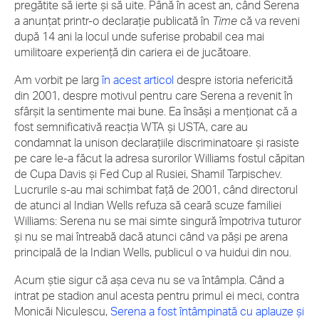
pregătite să ierte și să uite. Până în acest an, când Serena
a anunțat printr-o declarație publicată în
Time
că va reveni
după 14 ani la locul unde suferise probabil cea mai
umilitoare experiență din cariera ei de jucătoare.
Am vorbit pe larg
în acest articol
despre istoria nefericită
din 2001, despre motivul pentru care Serena a revenit în
sfârșit la sentimente mai bune. Ea însăși a menționat că a
fost semnificativă reacția WTA și USTA, care au
condamnat la unison declarațiile discriminatoare și rasiste
pe care le-a făcut la adresa surorilor Williams fostul căpitan
de Cupa Davis și Fed Cup al Rusiei, Shamil Tarpischev.
Lucrurile s-au mai schimbat față de 2001, când directorul
de atunci al Indian Wells refuza să ceară scuze familiei
Williams: Serena nu se mai simte singură împotriva tuturor
și nu se mai întreabă dacă atunci când va păși pe arena
principală de la Indian Wells, publicul o va huidui din nou.
Acum știe sigur că așa ceva nu se va întâmpla. Când a
intrat pe stadion anul acesta pentru primul ei meci, contra
Monicăi Niculescu,
Serena a fost întâmpinată cu aplauze și