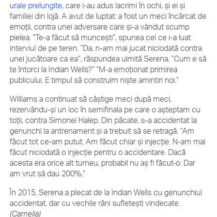
urale prelungite
, care i-au adus lacrimi în ochi, și ei și
familiei din lojă. A avut de luptat: a fost un meci încărcat de
emoții, contra unei adversare care și-a vândut scump
pielea. ”Te-a făcut să muncești”, spunea cel ce i-a luat
interviul de pe teren. ”Da, n-am mai jucat niciodată contra
unei jucătoare ca ea”, răspundea uimită Serena. ”Cum e să
te întorci la Indian Wells?” ”M-a emoționat primirea
publicului. E timpul să construim niște amintiri noi.”
Williams a continuat să câștige meci după meci,
rezervându-și un loc în semifinala pe care o așteptam cu
toții, contra Simonei Halep. Din păcate, s-a accidentat la
genunchi la antrenament și a trebuit să se retragă. ”Am
făcut tot ce-am putut. Am făcut chiar și injecție. N-am mai
făcut niciodată o injecție pentru o accidentare. Dacă
acesta era orice alt turneu, probabil nu aș fi făcut-o. Dar
am vrut să dau 200%.”
În 2015, Serena a plecat de la Indian Wells cu genunchiul
accidentat, dar cu vechile răni sufletești vindecate.
(Camelia)