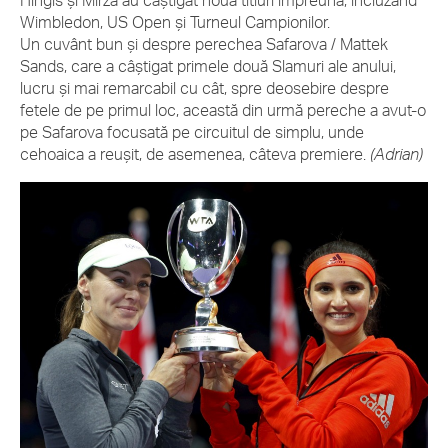
Hingis și Mirza au câștigat nouă titluri împreună, incluzând
Wimbledon, US Open și Turneul Campionilor.
Un cuvânt bun și despre perechea Safarova / Mattek
Sands, care a câștigat primele două Slamuri ale anului,
lucru și mai remarcabil cu cât, spre deosebire despre
fetele de pe primul loc, această din urmă pereche a avut-o
pe Safarova focusată pe circuitul de simplu, unde
cehoaica a reușit, de asemenea, câteva premiere.
(Adrian)