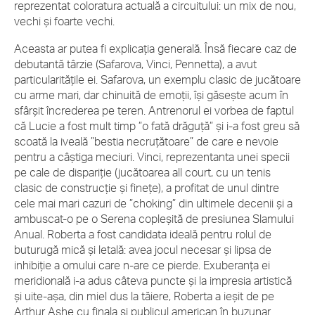
reprezentat coloratura actuală a circuitului: un mix de nou,
vechi și foarte vechi.
Aceasta ar putea fi explicația generală. Însă fiecare caz de
debutantă târzie (Safarova, Vinci, Pennetta), a avut
particularitățile ei. Safarova, un exemplu clasic de jucătoare
cu arme mari, dar chinuită de emoții, își găsește acum în
sfârșit încrederea pe teren. Antrenorul ei vorbea de faptul
că Lucie a fost mult timp ”o fată drăguță” și i-a fost greu să
scoată la iveală ”bestia necruțătoare” de care e nevoie
pentru a câștiga meciuri. Vinci, reprezentanta unei specii
pe cale de dispariție (jucătoarea all court, cu un tenis
clasic de construcție și finețe), a profitat de unul dintre
cele mai mari cazuri de ”choking” din ultimele decenii și a
ambuscat-o pe o Serena copleșită de presiunea Slamului
Anual. Roberta a fost candidata ideală pentru rolul de
buturugă mică și letală: avea jocul necesar și lipsa de
inhibiție a omului care n-are ce pierde. Exuberanța ei
meridională i-a adus câteva puncte și la impresia artistică
și uite-așa, din miel dus la tăiere, Roberta a ieșit de pe
Arthur Ashe cu finala și publicul american în buzunar.