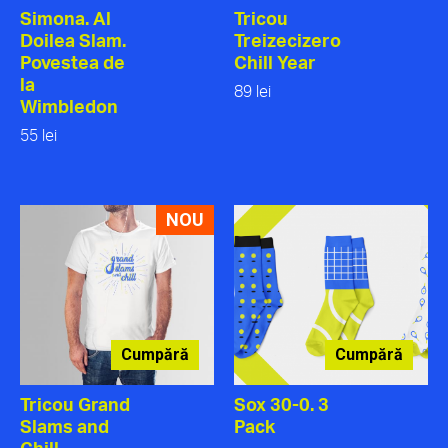
Simona. Al
Tricou
Doilea Slam.
Treizecizero
Povestea de
Chill Year
la
89 lei
Wimbledon
55 lei
NOU
Cumpără
Cumpără
Tricou Grand
Sox 30-0. 3
Slams and
Pack
Chill