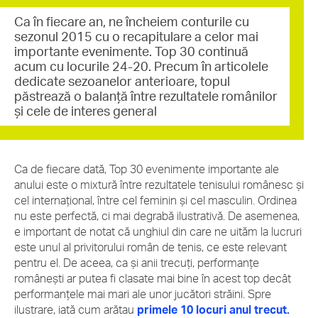
Ca în fiecare an, ne încheiem conturile cu
sezonul 2015 cu o recapitulare a celor mai
importante evenimente. Top 30 continuă
acum cu locurile 24-20. Precum în articolele
dedicate sezoanelor anterioare, topul
păstrează o balanță între rezultatele românilor
și cele de interes general
Ca de fiecare dată, Top 30 evenimente importante ale
anului este o mixtură între rezultatele tenisului românesc și
cel internațional, între cel feminin și cel masculin. Ordinea
nu este perfectă, ci mai degrabă ilustrativă. De asemenea,
e important de notat că unghiul din care ne uităm la lucruri
este unul al privitorului român de tenis, ce este relevant
pentru el. De aceea, ca și anii trecuți, performanțe
românești ar putea fi clasate mai bine în acest top decât
performanțele mai mari ale unor jucători străini. Spre
ilustrare, iată cum arătau
primele 10 locuri anul trecut.