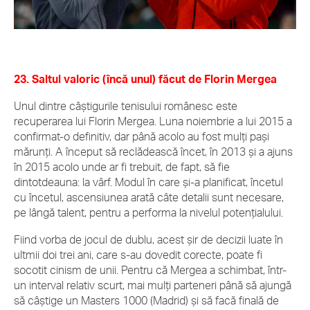
23. Saltul valoric (încă unul) făcut de Florin Mergea
Unul dintre câştigurile tenisului românesc este
recuperarea lui Florin Mergea. Luna noiembrie a lui 2015 a
confirmat-o definitiv, dar până acolo au fost mulţi paşi
mărunţi. A început să reclădească încet, în 2013 şi a ajuns
în 2015 acolo unde ar fi trebuit, de fapt, să fie
dintotdeauna: la vârf. Modul în care şi-a planificat, încetul
cu încetul, ascensiunea arată câte detalii sunt necesare,
pe lângă talent, pentru a performa la nivelul potenţialului.
Fiind vorba de jocul de dublu, acest şir de decizii luate în
ultmii doi trei ani, care s-au dovedit corecte, poate fi
socotit cinism de unii. Pentru că Mergea a schimbat, într-
un interval relativ scurt, mai mulţi parteneri până să ajungă
să câştige un Masters 1000 (Madrid) şi să facă finală de