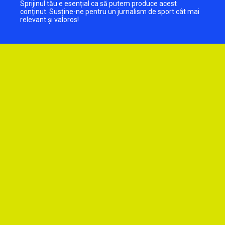
Sprijinul tău e esențial ca să putem produce acest
conținut. Susține-ne pentru un jurnalism de sport cât mai
relevant și valoros!