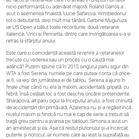
nicio performanță cu adevărat majoră. Roland Garros a
avut o asemenea finalistă, Lucie Safarova, Wimbledonul
tot o debutantă, deși mult mai tânără, Garbine Muguruza,
iar US Open a bătut toate recordurile: două veterane
italience, Vinci și Pennetta, dintre care învingătoarea s-a și
retras la sfârșitul anului.
Este oare o coincidență această revenire a veteranelor
trecute cu vederea sau un proces cu o cauză mai
adâncă? Putem spune că în 2015 singurul pariu sigur din
WTA a fost Serena, numele pe care puteai conta că orice-
ar fi, va ieși din jumătatea ei de tablou. Serena a ajuns în
finale chiar când nu era la maxim, accidentată, gripată, cu
febră. Însă celălalt loc a fost deschis oricărei pretendente.
Sharapova, alt pariu sigur la începutul anului, a fost chinuită
de accidentări din primăvară, Azarenka nu și-a regăsit încă
nivelul maxim și fiindcă nu mai e cap de serie a trebuit să
tragă greu pentru a avansa pe tablouri, Simona a avut un
an amestecat și ea. Așa că restul plutonului și-a încercat
puterile și norocul, iar numele care au ieșit la suprafață au