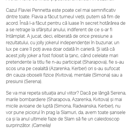
Cazul Flaviei Pennetta este poate cel mai semnificativ
dintre toate. Flavia a făcut turneul vieții, putem să fim de
acord. Însă l-a făcut pentru că luase în secret hotărârea de
a se retrage la sfârșitul anului, indiferent de ce s-ar fi
întâmplat. A jucat, deci, eliberată de orice presiune a
rezultatului, cu jolly jokerul independenței în buzunar, un
lux pe care îl poți avea doar odată în carieră. Și iată că
acest jolly joker a fost folosit la țanc, când celelate mari
pretendente la titlu fie n-au participat (Sharapova), fie s-au
scos una pe cealaltă (Azarenka, Kerber) ori s-au sufocat
din cauza oboselii fizice (Kvitova), mentale (Simona) sau a
presiunii (Serena).
Se va mai repeta situația anul viitor? Dacă pe lângă Serena,
marile bombardiere (Sharapova, Azarenka, Kvitova) și mai
micile avioane de luptă (Simona, Radwanska, Kerber), nu
vor pune piciorul în prag la Slamuri, da, avem toate șansele
ca și la anul ultimele faze de Slam să fie un caleidoscop
surprinzător.
(Camelia)