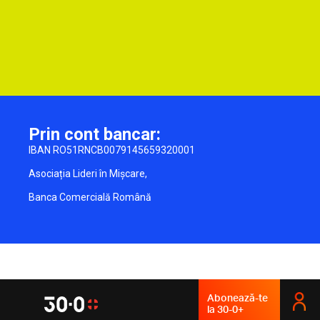
Prin cont bancar:
IBAN RO51RNCB0079145659320001
Asociația Lideri în Mișcare,
Banca Comercială Română
Abonează-te
la 30-0+