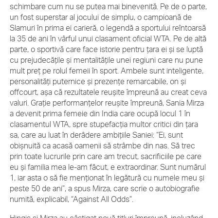
schimbare cum nu se putea mai binevenită. Pe de o parte,
un fost superstar al jocului de simplu, o campioană de
Slamuri în prima ei carieră, o legendă a sportului reîntoarsă
la 35 de ani în vârful unui clasament oficial WTA. Pe de altă
parte, o sportivă care face istorie pentru țara ei și se luptă
cu prejudecățile și mentalitățile unei regiuni care nu pune
mult preț pe rolul femeii în sport. Ambele sunt inteligente,
personalități puternice și prezențe remarcabile, on și
offcourt, așa că rezultatele reușite împreună au creat ceva
valuri. Grație performanțelor reușite împreună, Sania Mirza
a devenit prima femeie din India care ocupă locul 1 în
clasamentul WTA, spre stupefacția multor critici din țara
sa, care au luat în derâdere ambițiile Saniei: “Ei, sunt
obișnuită ca acasă oamenii să strâmbe din nas. Să trec
prin toate lucrurile prin care am trecut, sacrificiile pe care
eu și familia mea le-am făcut, e extraordinar. Sunt numărul
1, iar asta o să fie menționat în legătură cu numele meu și
peste 50 de ani”, a spus Mirza, care scrie o autobiografie
numită, explicabil, “Against All Odds”.