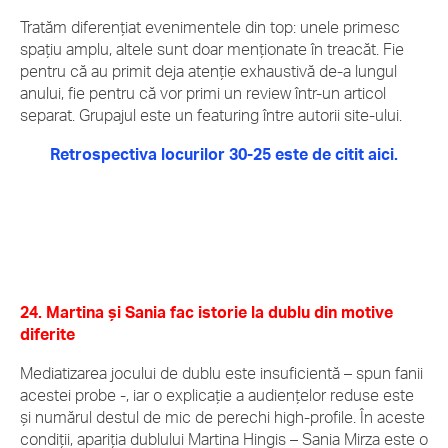
Tratăm diferențiat evenimentele din top: unele primesc
spațiu amplu, altele sunt doar menționate în treacăt. Fie
pentru că au primit deja atenție exhaustivă de-a lungul
anului, fie pentru că vor primi un review într-un articol
separat. Grupajul este un featuring între autorii site-ului.
Retrospectiva locurilor 30-25 este de citit aici.
24. Martina și Sania fac istorie la dublu din motive
diferite
Mediatizarea jocului de dublu este insuficientă – spun fanii
acestei probe -, iar o explicație a audiențelor reduse este
și numărul destul de mic de perechi high-profile. În aceste
condiții, apariția dublului Martina Hingis – Sania Mirza este o