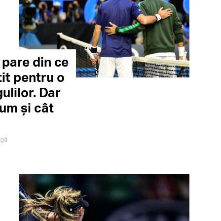
 pare din ce
it pentru o
ulilor. Dar
um și cât
igă