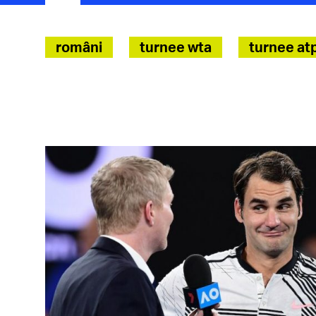
români
turnee wta
turnee at