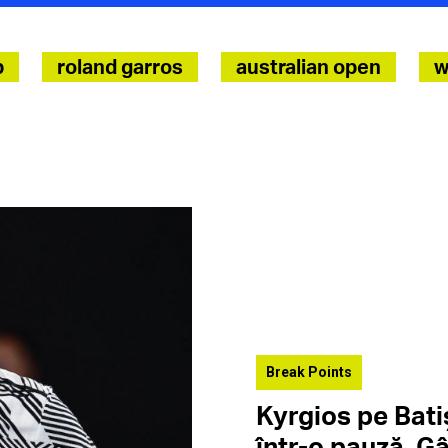
p
roland garros
australian open
w
Break Points
Kyrgios pe Bati
într-o pauză. G