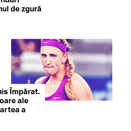
nul de zgură
nis Împărat.
oare ale
partea a