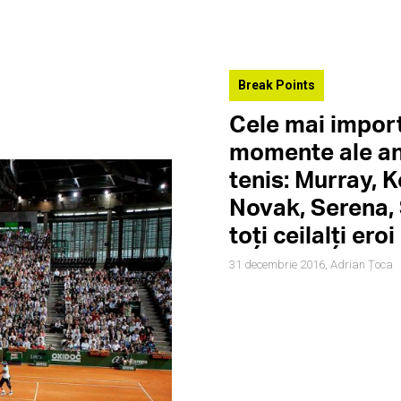
Break Points
Cele mai impor
momente ale an
tenis: Murray, K
Novak, Serena,
toți ceilalți eroi
31 decembrie 2016,
Adrian Țoca