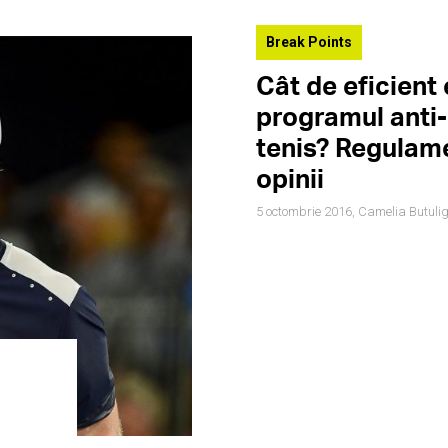
Break Points
Cât de eficient
programul anti-
tenis? Regulame
opinii
5 octombrie 2016,
Camelia Butuli