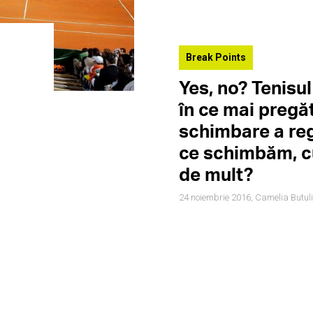
:
Break Points
Yes, no? Tenisul
în ce mai pregăt
schimbare a reg
ce schimbăm, c
de mult?
24 noiembrie 2016,
Camelia Butul