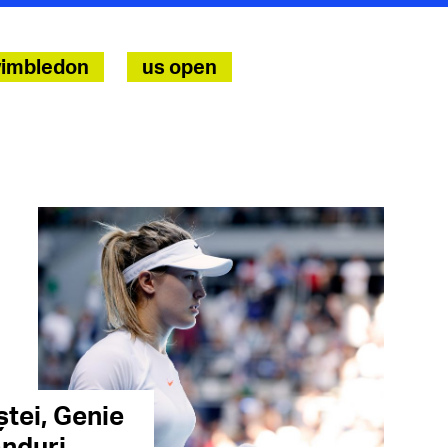
imbledon
us open
ștei, Genie
ânduri