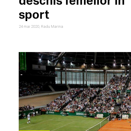
deschis femeilor în
sport
24 mai 2020,
Radu Marina