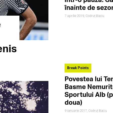
înainte de sezo
7 aprilie 2019,
Codruț Baciu
e
enis
Break Points
Povestea lui Te
Basme Nemurit
Sportului Alb (
doua)
9 ianuarie 2017,
Codruț Baciu