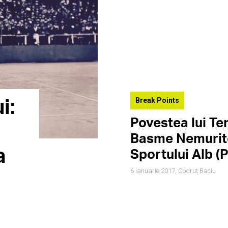
i:
Break Points
Povestea lui Te
Basme Nemurit
a
Sportului Alb (P
6 ianuarie 2017,
Codruț Baciu