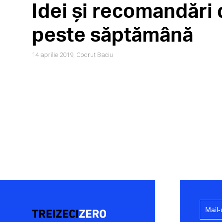
Idei și recomandări
peste săptămână
14 aprilie 2019,
Codruț Baciu