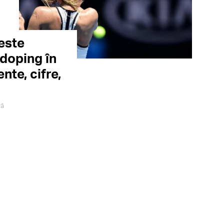
 este
doping în
nte, cifre,
gă