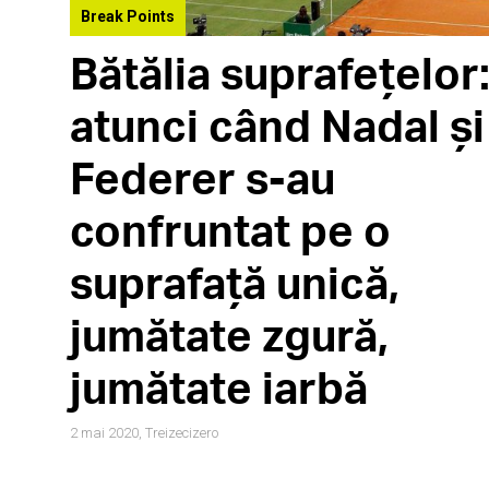
Break Points
Bătălia suprafețelor
atunci când Nadal și
Federer s-au
confruntat pe o
suprafață unică,
jumătate zgură,
jumătate iarbă
2 mai 2020,
Treizecizero