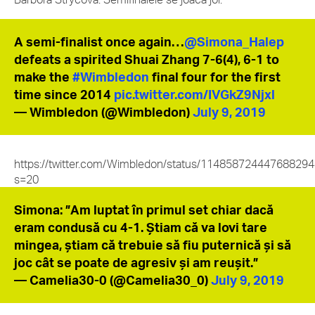
A semi-finalist once again…
@Simona_Halep
defeats a spirited Shuai Zhang 7-6(4), 6-1 to
make the
#Wimbledon
final four for the first
time since 2014
pic.twitter.com/IVGkZ9Njxl
— Wimbledon (@Wimbledon)
July 9, 2019
https://twitter.com/Wimbledon/status/11485872444768829
s=20
Simona: ”Am luptat în primul set chiar dacă
eram condusă cu 4-1. Știam că va lovi tare
mingea, știam că trebuie să fiu puternică și să
joc cât se poate de agresiv și am reușit.”
— Camelia30-0 (@Camelia30_0)
July 9, 2019