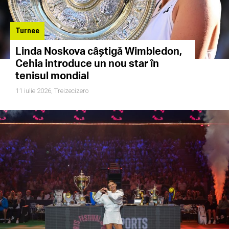
Turnee
Linda Noskova câștigă Wimbledon,
Cehia introduce un nou star în
tenisul mondial
11 iulie 2026,
Treizecizero