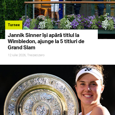
Turnee
Jannik Sinner își apără titlul la
Wimbledon, ajunge la 5 titluri de
Grand Slam
12 iulie 2026,
Treizecizero