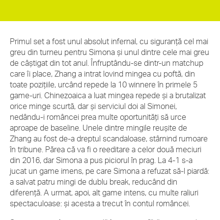
Primul set a fost unul absolut infernal, cu siguranță cel mai
greu din turneu pentru Simona și unul dintre cele mai greu
de câștigat din tot anul. Înfruptându-se dintr-un matchup
care îi place, Zhang a intrat lovind mingea cu poftă, din
toate pozițiile, urcând repede la 10 winnere în primele 5
game-uri. Chinezoaica a luat mingea repede și a brutalizat
orice minge scurtă, dar și serviciul doi al Simonei,
nedându-i româncei prea multe oportunități să urce
aproape de baseline. Unele dintre mingile reușite de
Zhang au fost de-a dreptul scandaloase, stârnind rumoare
în tribune. Părea că va fi o reeditare a celor două meciuri
din 2016, dar Simona a pus piciorul în prag. La 4-1 s-a
jucat un game imens, pe care Simona a refuzat să-l piardă:
a salvat patru mingi de dublu break, reducând din
diferență. A urmat, apoi, alt game intens, cu multe raliuri
spectaculoase: și acesta a trecut în contul româncei.