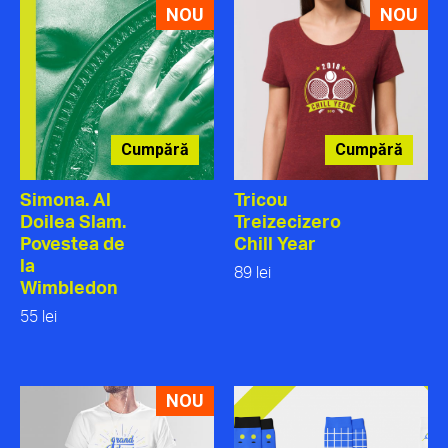
NOU
NOU
Cumpără
Cumpără
Simona. Al
Tricou
Doilea Slam.
Treizecizero
Povestea de
Chill Year
la
89 lei
Wimbledon
55 lei
NOU