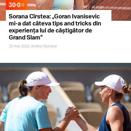
Sorana Cîrstea: „Goran Ivanisevic
mi-a dat câteva tips and tricks din
experiența lui de câștigător de
Grand Slam”
22 mai 2022,
Andrei Năstase