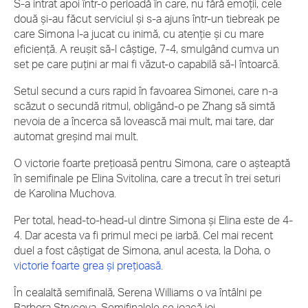
S-a intrat apoi într-o perioadă în care, nu fără emoții, cele
două și-au făcut serviciul și s-a ajuns într-un tiebreak pe
care Simona l-a jucat cu inimă, cu atenție și cu mare
eficiență. A reușit să-l câștige, 7-4, smulgând cumva un
set pe care puțini ar mai fi văzut-o capabilă să-l întoarcă.
Setul secund a curs rapid în favoarea Simonei, care n-a
scăzut o secundă ritmul, obligând-o pe Zhang să simtă
nevoia de a încerca să lovească mai mult, mai tare, dar
automat greșind mai mult.
O victorie foarte prețioasă pentru Simona, care o așteaptă
în semifinale pe Elina Svitolina, care a trecut în trei seturi
de Karolina Muchova.
Per total, head-to-head-ul dintre Simona și Elina este de 4-
4. Dar acesta va fi primul meci pe iarbă. Cel mai recent
duel a fost câștigat de Simona, anul acesta, la Doha, o
victorie foarte grea și prețioasă
.
În cealaltă semifinală, Serena Williams o va întâlni pe
Barbora Strycova. Semifinalele se joacă joi.