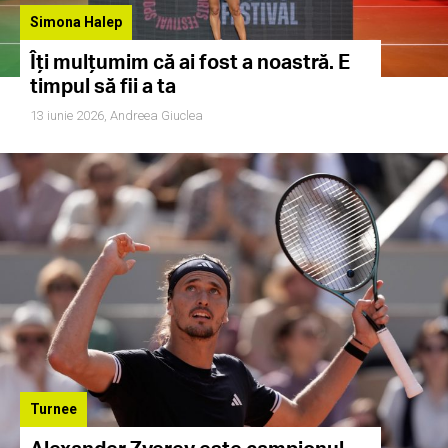
Simona Halep
Îți mulțumim că ai fost a noastră. E
timpul să fii a ta
13 iunie 2026,
Andreea Giuclea
Turnee