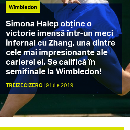
Wimbledon
Simona Halep obține o
victorie imensă într-un meci
infernal cu Zhang, una dintre
cele mai impresionante ale
carierei ei. Se califică în
semifinale la Wimbledon!
TREIZECIZERO
| 9 iulie 2019