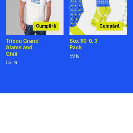
Cumpără
Cumpără
Tricou Grand
Sox 30-0. 3
Slams and
Pack
Chill
59 lei
89 lei