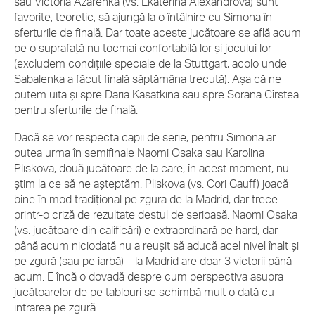
sau Victoria Azarenka (vs. Ekaterina Alexandrova) sunt
favorite, teoretic, să ajungă la o întâlnire cu Simona în
sferturile de finală. Dar toate aceste jucătoare se află acum
pe o suprafață nu tocmai confortabilă lor și jocului lor
(excludem condițiile speciale de la Stuttgart, acolo unde
Sabalenka a făcut finală săptămâna trecută). Așa că ne
putem uita și spre Daria Kasatkina sau spre Sorana Cîrstea
pentru sferturile de finală.
Dacă se vor respecta capii de serie, pentru Simona ar
putea urma în semifinale Naomi Osaka sau Karolina
Pliskova, două jucătoare de la care, în acest moment, nu
știm la ce să ne așteptăm. Pliskova (vs. Cori Gauff) joacă
bine în mod tradițional pe zgura de la Madrid, dar trece
printr-o criză de rezultate destul de serioasă. Naomi Osaka
(vs. jucătoare din calificări) e extraordinară pe hard, dar
până acum niciodată nu a reușit să aducă acel nivel înalt și
pe zgură (sau pe iarbă) – la Madrid are doar 3 victorii până
acum. E încă o dovadă despre cum perspectiva asupra
jucătoarelor de pe tablouri se schimbă mult o dată cu
intrarea pe zgură.