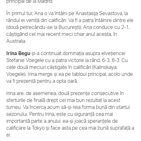
principal de la Madrid.
În primul tur, Ana o va întâlni pe Anastasija Sevastova, la
rândul ei venită din calificări. Va fi a patra întâlnire dintre ele
(două petrecându-se la București); Ana conduce cu 2-1,
câștigând cel mai recent meci chiar anul acesta, în
Australia.
Irina Begu
și-a continuat dominația asupra elvețiencei
Stefanie Voegele cu a patra victorie la rând, 6-3, 6-3. Cu
cele două meciuri câștigate în calificări (Kalinskaya,
Voegele), Irina merge și ea pe tabloul principal, acolo unde
va fi prezentă pentru a opta oară.
Irina are, de asemenea, două prezențe consecutive în
sferturile de finală drept cel mai bun rezultat la acest
turneu. Va încerca acum să-și reia forma bună din startul
sezonului. Pentru Irina, este cu siguranță cea mai
importantă parte a anului: ea-și joacă speranțele de
calificare la Tokyo și face asta pe cea mai bună suprafață a
ei.