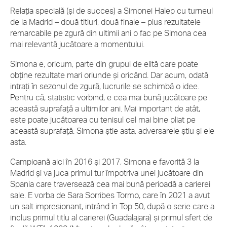
Relația specială (și de succes) a Simonei Halep cu turneul
de la Madrid – două titluri, două finale – plus rezultatele
remarcabile pe zgură din ultimii ani o fac pe Simona cea
mai relevantă jucătoare a momentului.
Simona e, oricum, parte din grupul de elită care poate
obține rezultate mari oriunde și oricând. Dar acum, odată
intrați în sezonul de zgură, lucrurile se schimbă o idee.
Pentru că, statistic vorbind, e cea mai bună jucătoare pe
această suprafață a ultimilor ani. Mai important de atât,
este poate jucătoarea cu tenisul cel mai bine pliat pe
această suprafață. Simona știe asta, adversarele știu și ele
asta.
Campioană aici în 2016 și 2017, Simona e favorită 3 la
Madrid și va juca primul tur împotriva unei jucătoare din
Spania care traversează cea mai bună perioadă a carierei
sale. E vorba de Sara Sorribes Tormo, care în 2021 a avut
un salt impresionant, intrând în Top 50, după o serie care a
inclus primul titlu al carierei (Guadalajara) și primul sfert de