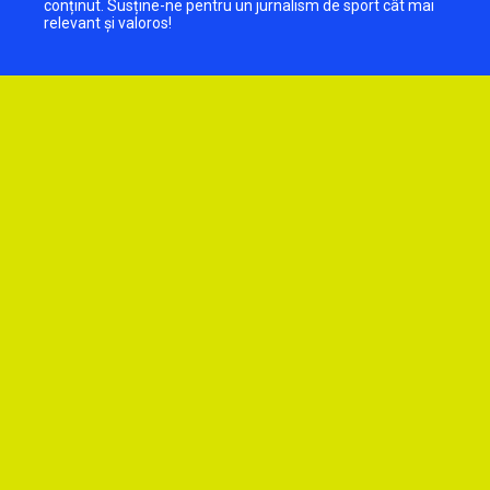
conținut. Susține-ne pentru un jurnalism de sport cât mai
relevant și valoros!