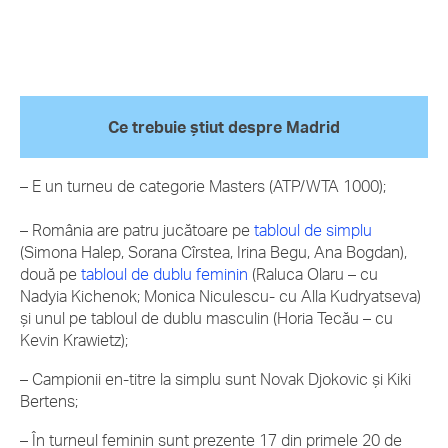
Ce trebuie știut despre Madrid
– E un turneu de categorie Masters (ATP/WTA 1000);
– România are patru jucătoare pe
tabloul de simplu
(Simona Halep, Sorana Cîrstea, Irina Begu, Ana Bogdan),
două pe
tabloul de dublu feminin
(Raluca Olaru – cu
Nadyia Kichenok; Monica Niculescu- cu Alla Kudryatseva)
și unul pe tabloul de dublu masculin (Horia Tecău – cu
Kevin Krawietz);
– Campionii en-titre la simplu sunt Novak Djokovic și Kiki
Bertens;
– În turneul feminin sunt prezente 17 din primele 20 de