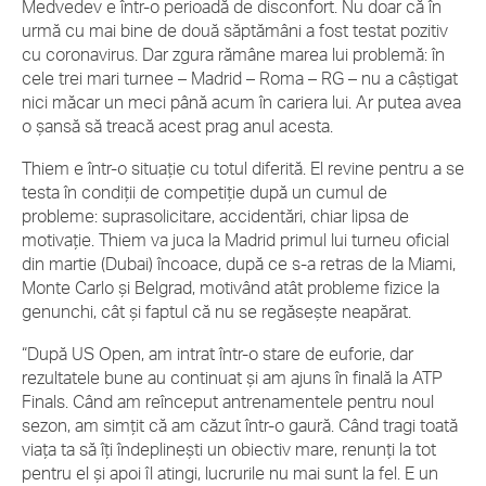
Medvedev e într-o perioadă de disconfort. Nu doar că în
urmă cu mai bine de două săptămâni a fost testat pozitiv
cu coronavirus. Dar zgura rămâne marea lui problemă: în
cele trei mari turnee – Madrid – Roma – RG – nu a câștigat
nici măcar un meci până acum în cariera lui. Ar putea avea
o șansă să treacă acest prag anul acesta.
Thiem e într-o situație cu totul diferită. El revine pentru a se
testa în condiții de competiție după un cumul de
probleme: suprasolicitare, accidentări, chiar lipsa de
motivație. Thiem va juca la Madrid primul lui turneu oficial
din martie (Dubai) încoace, după ce s-a retras de la Miami,
Monte Carlo și Belgrad, motivând atât probleme fizice la
genunchi, cât și faptul că nu se regăsește neapărat.
“După US Open, am intrat într-o stare de euforie, dar
rezultatele bune au continuat și am ajuns în finală la ATP
Finals. Când am reînceput antrenamentele pentru noul
sezon, am simțit că am căzut într-o gaură. Când tragi toată
viața ta să îți îndeplinești un obiectiv mare, renunți la tot
pentru el și apoi îl atingi, lucrurile nu mai sunt la fel. E un