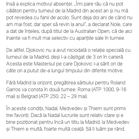
însă a explica motivul absenței. ,,Îmi pare rău că nu pot
călători pentru turneul de la Madrid din acest an și nu mă
pot revedea cu fanii de acolo. Sunt deja doi ani de când nu
am mai fost, dar sper să revin la anul”, a declarat Nole, care
a dat de înțeles, după titlul de la Australian Open, că de aici
înainte va fi mult mai selectiv cu aparițiile sale în turnee.
De altfel, Djokovic nu a avut niciodată o relație specială cu
turneul de la Madrid, deși l-a câștigat de 3 ori în carieră.
Acesta este Mastersul pe care Djokovic l-a sărit ori de
câte ori a putut de-a lungul timpului din diferite motive.
Fără Madrid la orizont, pregătirea sârbului pentru Roland
Garros va consta în două turnee: Roma (ATP 1000, 9-16
mai) și Belgrad (ATP 250, 22 – 29 mai).
În aceste condiții, Nadal, Medvedev și Thiem sunt primii
trei favoriți. Dacă la Nadal lucrurile sunt relativ clare și e
bine poziționat pentru încă un titlu la Madrid, la Medvedev
și Thiem e multă, foarte multă ceață. Să îi luăm pe rând.