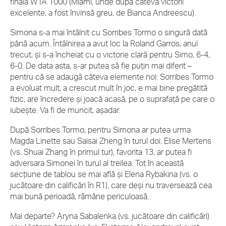
finală WTA 1000 (Miami, unde după câteva victorii
excelente, a fost învinsă greu, de Bianca Andreescu).
Simona s-a mai întâlnit cu Sorribes Tormo o singură dată
până acum. Întâlnirea a avut loc la Roland Garros, anul
trecut, și s-a încheiat cu o victorie clară pentru Simo, 6-4,
6-0. De data asta, s-ar putea să fie puțin mai diferit –
pentru că se adaugă câteva elemente noi: Sorribes Tormo
a evoluat mult, a crescut mult în joc, e mai bine pregătită
fizic, are încredere și joacă acasă, pe o suprafață pe care o
iubește. Va fi de muncit, așadar.
După Sorribes Tormo, pentru Simona ar putea urma
Magda Linette sau Saisai Zheng în turul doi. Elise Mertens
(vs. Shuai Zhang în primul tur), favorita 13, ar putea fi
adversara Simonei în turul al treilea. Tot în această
secțiune de tablou se mai află și Elena Rybakina (vs. o
jucătoare din calificări în R1), care deși nu traversează cea
mai bună perioadă, rămâne periculoasă.
Mai departe? Aryna Sabalenka (vs. jucătoare din calificări)