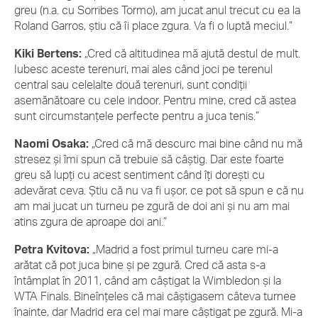
greu (n.a. cu Sorribes Tormo), am jucat anul trecut cu ea la
Roland Garros, știu că îi place zgura. Va fi o luptă meciul.”
Kiki Bertens:
„Cred că altitudinea mă ajută destul de mult.
Iubesc aceste terenuri, mai ales când joci pe terenul
central sau celelalte două terenuri, sunt condiții
asemănătoare cu cele indoor. Pentru mine, cred că astea
sunt circumstanțele perfecte pentru a juca tenis.”
Naomi Osaka:
„Cred că mă descurc mai bine când nu mă
stresez și îmi spun că trebuie să câștig. Dar este foarte
greu să lupți cu acest sentiment când îți dorești cu
adevărat ceva. Știu că nu va fi ușor, ce pot să spun e că nu
am mai jucat un turneu pe zgură de doi ani și nu am mai
atins zgura de aproape doi ani.”
Petra Kvitova:
„Madrid a fost primul turneu care mi-a
arătat că pot juca bine și pe zgură. Cred că asta s-a
întâmplat în 2011, când am câștigat la Wimbledon și la
WTA Finals. Bineînțeles că mai câștigasem câteva turnee
înainte, dar Madrid era cel mai mare câștigat pe zgură. Mi-a