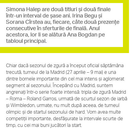
Simona Halep are două titluri și două finale
într-un interval de șase ani. Irina Begu și
Sorana Cîrstea au, fiecare, câte două prezențe
consecutive în sferturile de finală. Anul
acestora, lor li se alătură Ana Bogdan pe
tabloul principal.
Chiar dacă sezonul de zgură a început oficial săptămâna
trecută, turneul de la Madrid (27 aprilie – 9 mai) e una
dintre bornele importante din cel mai intens și aglomerat
segment al sezonului. Începând cu Madrid, suntem
angrenați într-o serie foarte intensă: tripla de zgură Madrid
– Roma – Roland Garros, urmată de scurtul sezon de iarbă
și Wimbledon, urmate, nu mult după aceea, de turneul
olimpic și de startul sezonului de hard. Vom avea multe
competiții importante, desfășurate la intervale scurte de
timp, cu cei mai buni jucători la start.