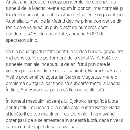
Anulat anul trecut din cauza pandemiei de coronavirus,
turneul de la Madrid revine acum în condiții mai normale și,
foarte important, cu public. Afară de turneele organizate în
Australia, turneul de la Madrid devine prima competiție din
tenis care va avea un public atât de numeros post-
pandemie: 40% din capacitate, aproape 5.000 de
spectatori zilnic.
Va fi o nouă oportunitate pentru a vedea la lucru grupul tot
mai consistent de performere de la vârful WTA. Față de
turneele mari ale începutului de an, filtrul prin care le
vedem pe câteva dintre ele se schimbă: Naomi Osaka are
încă o problemă cu zgura, iar Garbine Muguruza n-are o
problemă cu zgura, dar tinde să subperformeze la Madrid.
În fine, Ash Barty s-ar putea să fie suprasolicitată.
În turneul masculin, absența lui Djokovic simplifică lupta
pentru titlu, reducând-o la o altă bătălie între Rafael Nadal
și jucătorii de top mai tineri – cu Dominic Thiem având
potențialul de a se amesteca în această luptă, dacă nivelul
său va crește rapid după pauza luată.