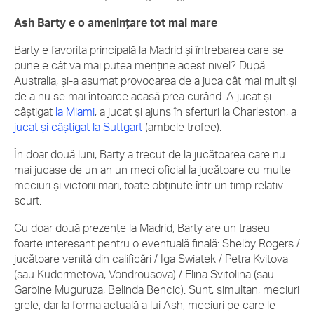
Ash Barty e o amenințare tot mai mare
Barty e favorita principală la Madrid și întrebarea care se
pune e cât va mai putea menține acest nivel? După
Australia, și-a asumat provocarea de a juca cât mai mult și
de a nu se mai întoarce acasă prea curând. A jucat și
câștigat
la Miami
, a jucat și ajuns în sferturi la Charleston, a
jucat și câștigat la Suttgart
(ambele trofee).
În doar două luni, Barty a trecut de la jucătoarea care nu
mai jucase de un an un meci oficial la jucătoare cu multe
meciuri și victorii mari, toate obținute într-un timp relativ
scurt.
Cu doar două prezențe la Madrid, Barty are un traseu
foarte interesant pentru o eventuală finală: Shelby Rogers /
jucătoare venită din calificări / Iga Swiatek / Petra Kvitova
(sau Kudermetova, Vondrousova) / Elina Svitolina (sau
Garbine Muguruza, Belinda Bencic). Sunt, simultan, meciuri
grele, dar la forma actuală a lui Ash, meciuri pe care le