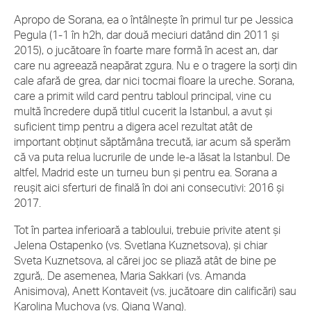
Apropo de Sorana, ea o întâlnește în primul tur pe Jessica
Pegula (1-1 în h2h, dar două meciuri datând din 2011 și
2015), o jucătoare în foarte mare formă în acest an, dar
care nu agreează neapărat zgura. Nu e o tragere la sorți din
cale afară de grea, dar nici tocmai floare la ureche. Sorana,
care a primit wild card pentru tabloul principal, vine cu
multă încredere după titlul cucerit la Istanbul, a avut și
suficient timp pentru a digera acel rezultat atât de
important obținut săptămâna trecută, iar acum să sperăm
că va puta relua lucrurile de unde le-a lăsat la Istanbul. De
altfel, Madrid este un turneu bun și pentru ea. Sorana a
reușit aici sferturi de finală în doi ani consecutivi: 2016 și
2017.
Tot în partea inferioară a tabloului, trebuie privite atent și
Jelena Ostapenko (vs. Svetlana Kuznetsova), și chiar
Sveta Kuznetsova, al cărei joc se pliază atât de bine pe
zgură,. De asemenea, Maria Sakkari (vs. Amanda
Anisimova), Anett Kontaveit (vs. jucătoare din calificări) sau
Karolina Muchova (vs. Qiang Wang).