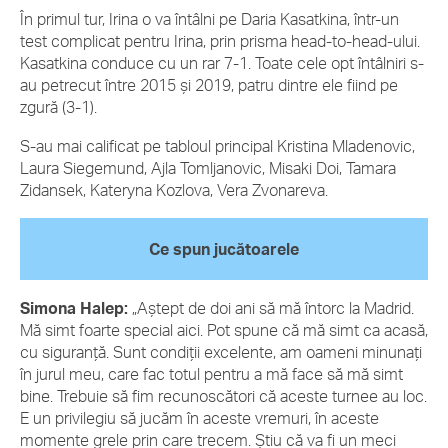
În primul tur, Irina o va întâlni pe Daria Kasatkina, într-un
test complicat pentru Irina, prin prisma head-to-head-ului.
Kasatkina conduce cu un rar 7-1. Toate cele opt întâlniri s-
au petrecut între 2015 și 2019, patru dintre ele fiind pe
zgură (3-1).
S-au mai calificat pe tabloul principal Kristina Mladenovic,
Laura Siegemund, Ajla Tomljanovic, Misaki Doi, Tamara
Zidansek, Kateryna Kozlova, Vera Zvonareva.
Ce spun jucătoarele
Simona Halep:
„Aștept de doi ani să mă întorc la Madrid.
Mă simt foarte special aici. Pot spune că mă simt ca acasă,
cu siguranță. Sunt condiții excelente, am oameni minunați
în jurul meu, care fac totul pentru a mă face să mă simt
bine. Trebuie să fim recunoscători că aceste turnee au loc.
E un privilegiu să jucăm în aceste vremuri, în aceste
momente grele prin care trecem. Știu că va fi un meci