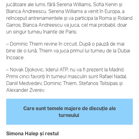
jucătoare ale lumii, fără Serena Williams, Sofia Kenin și
Bianca Andreescu. Serena Williams a venit în Europa, a
reînceput antrenamentele și va participa la Roma și Roland
Garros; Bianca Andreescu va juca, cel mai probabil, doar
un singur turneu înainte de Paris;
– Dominic Thiem revine în circuit. După o pauză de mai
bine de o lună, Thiem va juca primul lui turneu de la Dubai
încoace.
– Novak Djokovic, liderul ATP, nu va fi prezent la Madrid.
Primii cinci favoriți în turneul masculin sunt Rafael Nadal,
Daniil Medvedev, Dominic Thiem, Stefanos Tsitsipas și
Alexander Zverev.
Care sunt temele majore de discuție ale
turneului
Simona Halep și restul