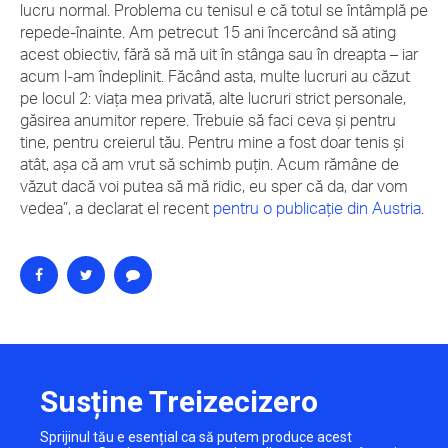
lucru normal. Problema cu tenisul e că totul se întâmplă pe
repede-înainte. Am petrecut 15 ani încercând să ating
acest obiectiv, fără să mă uit în stânga sau în dreapta – iar
acum l-am îndeplinit. Făcând asta, multe lucruri au căzut
pe locul 2: viața mea privată, alte lucruri strict personale,
găsirea anumitor repere. Trebuie să faci ceva și pentru
tine, pentru creierul tău. Pentru mine a fost doar tenis și
atât, așa că am vrut să schimb puțin. Acum rămâne de
văzut dacă voi putea să mă ridic, eu sper că da, dar vom
vedea”, a declarat el recent
pentru o publicație din Austria
.
Susține Treizecizero
Sprijinul tău e esențial ca să putem produce acest