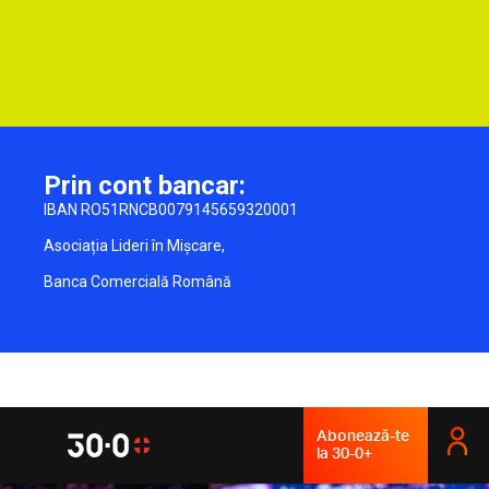
Prin cont bancar:
IBAN RO51RNCB0079145659320001
Asociația Lideri în Mișcare,
Banca Comercială Română
Abonează-te
la 30-0+