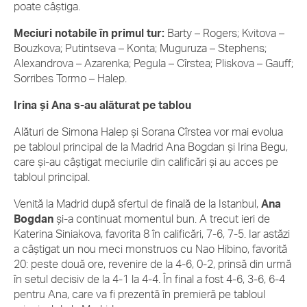
poate câștiga.
Meciuri notabile în primul tur:
Barty – Rogers; Kvitova –
Bouzkova; Putintseva – Konta; Muguruza – Stephens;
Alexandrova – Azarenka; Pegula – Cîrstea; Pliskova – Gauff;
Sorribes Tormo – Halep.
Irina și Ana s-au alăturat pe tablou
Alături de Simona Halep și Sorana Cîrstea vor mai evolua
pe tabloul principal de la Madrid Ana Bogdan și Irina Begu,
care și-au câștigat meciurile din calificări și au acces pe
tabloul principal.
Venită la Madrid după sfertul de finală de la Istanbul,
Ana
Bogdan
și-a continuat momentul bun. A trecut ieri de
Katerina Siniakova, favorita 8 în calificări, 7-6, 7-5. Iar astăzi
a câștigat un nou meci monstruos cu Nao Hibino, favorită
20: peste două ore, revenire de la 4-6, 0-2, prinsă din urmă
în setul decisiv de la 4-1 la 4-4. În final a fost 4-6, 3-6, 6-4
pentru Ana, care va fi prezentă în premieră pe tabloul