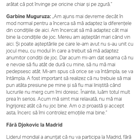
arătat că pot învinge pe oricine chiar și pe zgură.”
Garbine Muguruza:
„Am ajuns mai devreme decât în ​​
mod normal pentru a încerca să mă adaptez la diferențele
din condițiile de aici. Am încercat să mă adaptez cât mai
bine la condițiile de joc. Mereu am așteptări mari când vin
aici. Și poate așteptările pe care le-am avut nu s-au unit cu
jocul meu, cu modul în care a trebuit să mă adaptez
anumitor condiții de joc. Dar acum mi-am dat seama că nu
e nevoie să fiu atât de dură cu mine, să nu mă mai
pedepsesc atât. Mi-am spus că orice se va întâmpla, se va
întâmpla. A fost important să realizez că nu trebuie să mai
pun atâta presiune pe mine și să fiu mai liniștită când
lucrurile nu merg cum îmi doresc. Înainte, luăm totul mult
prea în serios. Acum mă simt mai relaxată, nu mă mai
îngrijorez atât că nu joc bine. Am o zi proastă și accept
asta, încerc să îmi controlez emoțiile mai bine.”
Fără Djokovic la Madrid
Liderul mondial a anunțat că nu va participa la Madrid, fără