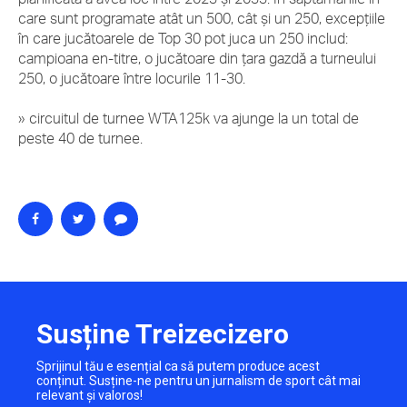
care sunt programate atât un 500, cât și un 250, excepțiile
în care jucătoarele de Top 30 pot juca un 250 includ:
campioana en-titre, o jucătoare din țara gazdă a turneului
250, o jucătoare între locurile 11-30.
» circuitul de turnee WTA125k va ajunge la un total de
peste 40 de turnee.
Susține Treizecizero
Sprijinul tău e esențial ca să putem produce acest
conținut. Susține-ne pentru un jurnalism de sport cât mai
relevant și valoros!