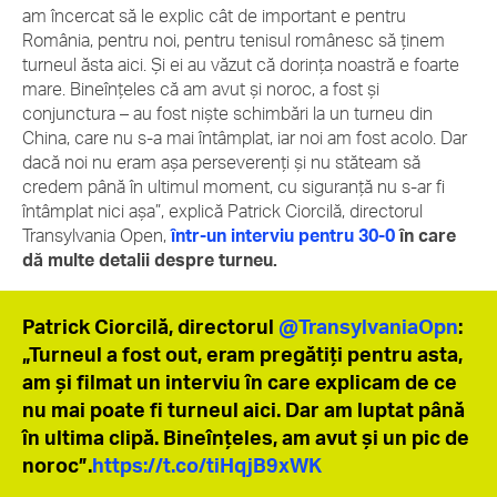
am încercat să le explic cât de important e pentru
România, pentru noi, pentru tenisul românesc să ținem
turneul ăsta aici.
Și ei au văzut că dorința noastră e foarte
mare. Bineînțeles că am avut și noroc, a fost și
conjunctura – au fost niște schimbări la un turneu din
China, care nu s-a mai întâmplat, iar noi am fost acolo. Dar
dacă noi nu eram așa perseverenți și nu stăteam să
credem până în ultimul moment, cu siguranță nu s-ar fi
întâmplat nici așa”, explică Patrick Ciorcilă, directorul
Transylvania Open,
într-un interviu pentru 30-0
în care
dă multe detalii despre turneu.
Patrick Ciorcilă, directorul
@TransylvaniaOpn
:
„Turneul a fost out, eram pregătiți pentru asta,
am și filmat un interviu în care explicam de ce
nu mai poate fi turneul aici. Dar am luptat până
în ultima clipă. Bineînțeles, am avut și un pic de
noroc”.
https://t.co/tiHqjB9xWK