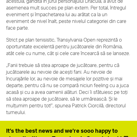
acestuia, gândită în jurul personajului Dracula, a avut de
asemenea mult succes pe plan extern. Per total, întregul
eveniment și împachetarea lui au arătat ca la un
eveniment de nivel înalt, peste nivelul categoriei din care
face parte.
Strict pe plan tenisistic, Transylvania Open reprezintă o
oportunitate excelentă pentru jucătoarele din România,
atât cele cu nume, cât și cele care încearcă să se lanseze.
„Fanii trebuie să stea aproape de jucătoare, pentru că
jucătoarele au nevoie de acești fani. Au nevoie de
încurajările lor, au nevoie de mesajele lor pozitive și mai
departe, pentru că nu se compară niciun feeling cu a juca
acasă și cu a avea oamenii alături. Deci îi sfătuiesc pe toți
să stea aproape de jucătoare, să le urmărească. Și le
mulțumim pentru tot!”, spunea Patrick Ciorcilă, directorul
turneului.
It’s the best news and we’re sooo happy to