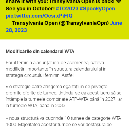
share it with you: Transylvania Open is back! 💜
See you in October!
#TO2023
#SpookyOpen
pic.twitter.com/OcsrxPiFlQ
— Transylvania Open (@TransylvaniaOpn)
June
28, 2023
Modificările din calendarul WTA
Forul feminin a anunțat ieri, de asemenea, câteva
modificări importante în structura calendarului și în
strategia circuitului feminin. Astfel:
» o strategie către atingerea egalității în ce privește
premiile oferite de turnee, țintindu-se ca acest lucru să se
întâmple la turneele combinate ATP-WTA până în 2027, iar
la turneele WTA, până în 2033.
» noua structură va cuprinde 10 turnee de categorie WTA
1000. Majoritatea acestor turnee se vor desfășura pe