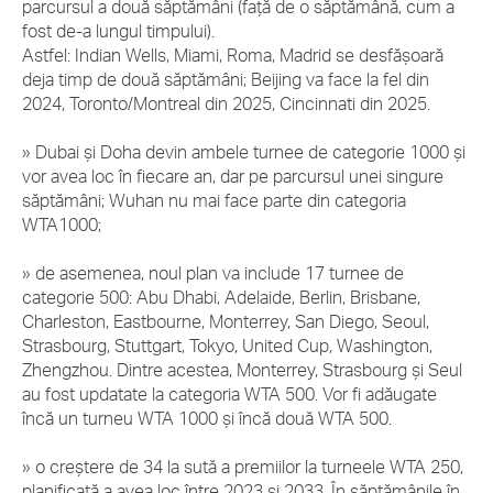
parcursul a două săptămâni (față de o săptămână, cum a
fost de-a lungul timpului).
Astfel: Indian Wells, Miami, Roma, Madrid se desfășoară
deja timp de două săptămâni; Beijing va face la fel din
2024, Toronto/Montreal din 2025, Cincinnati din 2025.
» Dubai și Doha devin ambele turnee de categorie 1000 și
vor avea loc în fiecare an, dar pe parcursul unei singure
săptămâni; Wuhan nu mai face parte din categoria
WTA1000;
» de asemenea, noul plan va include 17 turnee de
categorie 500: Abu Dhabi, Adelaide, Berlin, Brisbane,
Charleston, Eastbourne, Monterrey, San Diego, Seoul,
Strasbourg, Stuttgart, Tokyo, United Cup, Washington,
Zhengzhou. Dintre acestea, Monterrey, Strasbourg și Seul
au fost updatate la categoria WTA 500. Vor fi adăugate
încă un turneu WTA 1000 și încă două WTA 500.
» o creștere de 34 la sută a premiilor la turneele WTA 250,
planificată a avea loc între 2023 și 2033. În săptămânile în