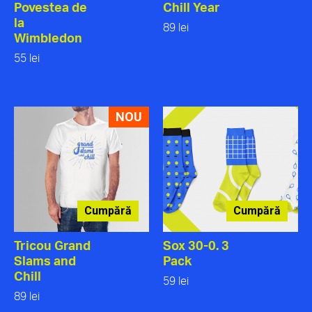
Povestea de
Chill Year
la
89 lei
Wimbledon
55 lei
NOU
Cumpără
Cumpără
Tricou Grand
Sox 30-0. 3
Slams and
Pack
Chill
59 lei
89 lei