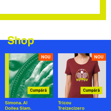
Shop
NOU
NOU
Cumpără
Cumpără
Simona. Al
Tricou
Doilea Slam.
Treizecizero