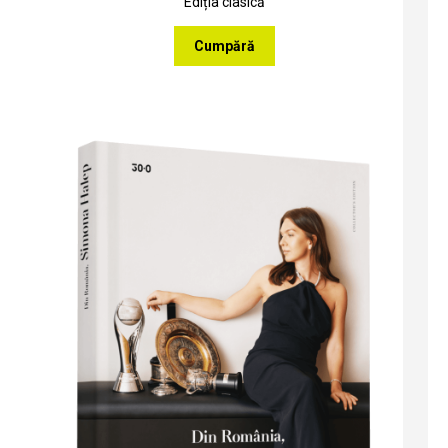
Ediția clasică
Cumpără