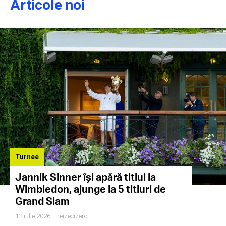
Articole noi
Turnee
Jannik Sinner își apără titlul la
Wimbledon, ajunge la 5 titluri de
Grand Slam
12 iulie 2026,
Treizecizero