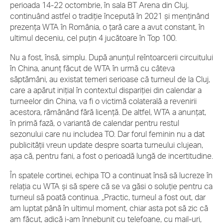
perioada 14-22 octombrie, în sala BT Arena din Cluj,
continuând astfel o tradiție începută în 2021 și menținând
prezența WTA în România, o țară care a avut constant, în
ultimul deceniu, cel puțin 4 jucătoare în Top 100.
Nu a fost, însă, simplu. După anunțul reîntoarcerii circuitului
în China, anunț făcut de WTA în urmă cu câteva
săptămâni, au existat temeri serioase că turneul de la Cluj,
care a apărut inițial în contextul dispariției din calendar a
turneelor din China, va fi o victimă colaterală a revenirii
acestora, rămânând fără licență. De altfel, WTA a anunțat,
în primă fază, o variantă de calendar pentru restul
sezonului care nu includea TO. Dar forul feminin nu a dat
publicității vreun update despre soarta turneului clujean,
așa că, pentru fani, a fost o perioadă lungă de incertitudine.
În spatele cortinei, echipa TO a continuat însă să lucreze în
relația cu WTA și să spere că se va găsi o soluție pentru ca
turneul să poată continua. „Practic, turneul a fost out, dar
am luptat până în ultimul moment, chiar asta pot să zic că
am făcut, adică
i-am înnebunit cu telefoane, cu mail-uri,