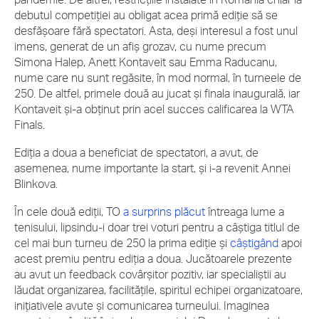
debutul competiției au obligat acea primă ediție să se
desfășoare fără spectatori. Asta, deși interesul a fost unul
imens, generat de un afiș grozav, cu nume precum
Simona Halep, Anett Kontaveit sau Emma Raducanu,
nume care nu sunt regăsite, în mod normal, în turneele de
250. De altfel, primele două au jucat și finala inaugurală, iar
Kontaveit și-a obținut prin acel succes calificarea la WTA
Finals.
Ediția a doua a beneficiat de spectatori, a avut, de
asemenea, nume importante la start, și i-a revenit Annei
Blinkova.
În cele două ediții, TO
a surprins plăcut
întreaga lume a
tenisului, lipsindu-i doar trei voturi pentru a câștiga titlul de
cel mai bun turneu de 250 la prima ediție și
câștigând
apoi
acest premiu pentru ediția a doua. Jucătoarele prezente
au avut un feedback covârșitor pozitiv, iar specialiștii au
lăudat organizarea, facilitățile, spiritul echipei organizatoare,
inițiativele avute și comunicarea turneului. Imaginea