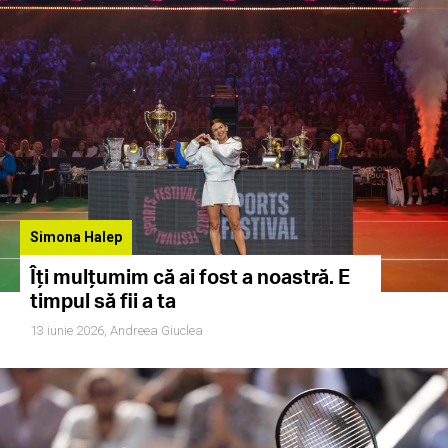
Simona Halep
Îți mulțumim că ai fost a noastră. E
timpul să fii a ta
13 iunie 2026,
Andreea Giuclea