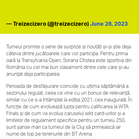
— Treizecizero (@treizecizero)
June 28, 2023
Turneul promite o serie de surprize și noutăți și-și știe deja
câteva dintre jucătoarele care vor participa. Pentru prima
oară la Transylvania Open, Sorana Cîrstea este sportiva din
România cu cel mai bun clasament dintre cele care și-au
anunțat deja participarea.
Perioada de desfășurare coincide cu ultima săptămână a
sezonului regulat, ceea ce vine cu un bonus de relevanță,
similar cu ce s-a întâmplat la ediția 2021, cea inaugurală. În
funcție de cum evoluează lupta pentru calificarea la WTA
Finals și de cum va evolua caruselul wild card-urilor și a
limitelor de regulament specifice pentru un turneu 250,
sunt șanse mari ca turneul de la Cluj să primească iar
nume de top pe terenurile din BT Arena.