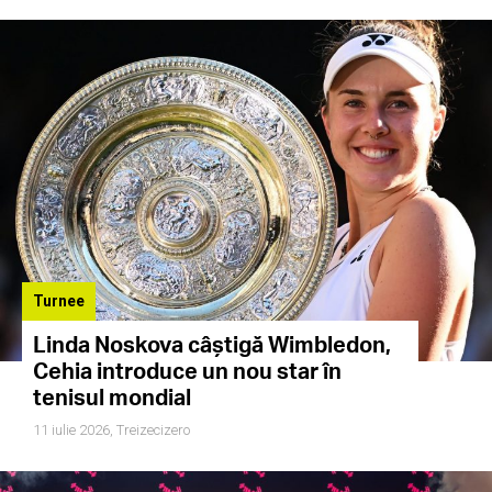
Turnee
Linda Noskova câștigă Wimbledon,
Cehia introduce un nou star în
tenisul mondial
11 iulie 2026,
Treizecizero