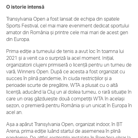
O istorie intensă
Transylvania Open a fost lansat de echipa din spatele
Sports Festival, cel mai mare eveniment dedicat sportului
amator din România și printre cele mai mari de acest gen
din Europa.
Prima ediție a turneului de tenis a avut loc în toamna lui
2021 și a venit ca o surpriză la acel moment. Inițial,
organizatorii clujeni primiseră o licență pentru un turneu de
vară, Winners Open. După ce acesta a fost organizat cu
succes în plină pandemie, în ciuda restricțiilor și a
perioadei scurte de pregătire, WTA a plusat cu o altă
licență, aducând la Cluj un al doilea turneu, o rară situație în
care un oraș găzduiește două competiții WTA în același
sezon, o premieră pentru România și un unicat în Europa în
acel an.
Așa a apărut Transylvania Open, organizat indoor, în BT
Arena, prima ediție luând startul de asemenea în plină
pandemie. De altfel, restricțiile instalate în România chiar la