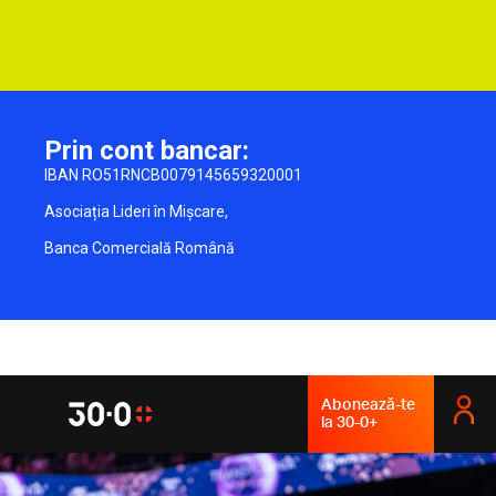
Prin cont bancar:
IBAN RO51RNCB0079145659320001
Asociația Lideri în Mișcare,
Banca Comercială Română
Abonează-te
la 30-0+