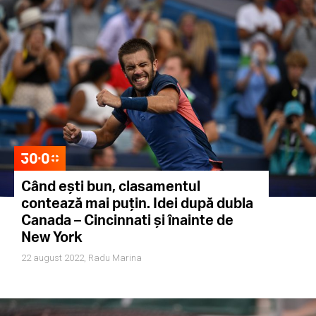
Când ești bun, clasamentul
contează mai puțin. Idei după dubla
Canada – Cincinnati și înainte de
New York
22 august 2022,
Radu Marina