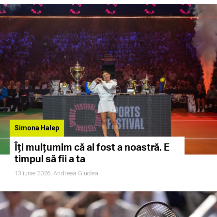
Simona Halep
Îți mulțumim că ai fost a noastră. E
timpul să fii a ta
13 iunie 2026,
Andreea Giuclea