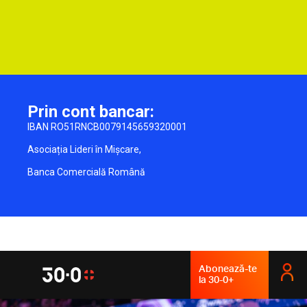
Prin cont bancar:
IBAN RO51RNCB0079145659320001
Asociația Lideri în Mișcare,
Banca Comercială Română
Abonează-te
la 30-0+