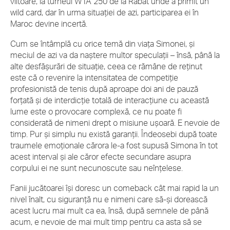
viitoare, la turneul WTA 250 de la Rabat unde a primit un
wild card, dar în urma situației de azi, participarea ei în
Maroc devine incertă.
Cum se întâmplă cu orice temă din viața Simonei, și
meciul de azi va da naștere multor speculații – însă, până la
alte desfășurări de situație, ceea ce rămâne de reținut
este că o revenire la intensitatea de competiție
profesionistă de tenis după aproape doi ani de pauză
forțată și de interdicție totală de interacțiune cu această
lume este o provocare complexă, ce nu poate fi
considerată de nimeni drept o misiune ușoară. E nevoie de
timp. Pur și simplu nu există garanții. Îndeosebi după toate
traumele emoționale cărora le-a fost supusă Simona în tot
acest interval și ale căror efecte secundare asupra
corpului ei ne sunt necunoscute sau neînțelese.
Fanii jucătoarei își doresc un comeback cât mai rapid la un
nivel înalt, cu siguranță nu e nimeni care să-și dorească
acest lucru mai mult ca ea, însă, după semnele de până
acum, e nevoie de mai mult timp pentru ca asta să se