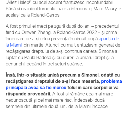
„Allez Halep!” cu acel accent franțuzesc inconfundabil.
Până și crainicul turneului care a introdus-o, Marc Maury, e
același ca la Roland-Garros.
A fost primul ei meci pe zgură după doi ani – precedentul
fiind cu Qinwen Zheng, la Roland-Garros 2022 – și prima
încercare de a-și relua prezența în circuit după
apariția de
la Miami
, din martie. Atunci, cu mult entuziasm generat de
recâștigarea dreptului de a-și continua cariera, Simona a
luptat cu Paula Badosa și cu dureri la umărul drept și la
genunchi, cedând în trei seturi strânse.
Însă, într-o situație unică precum a Simonei, odată cu
recâștigarea dreptului de a-și face meseria,
problema
principală avea să fie mereu
felul în care corpul ei va
răspunde provocării.
A fost și rămâne cea mai mare
necunoscută și cel mai mare risc. Îndeosebi după
semnele din ultimele două luni, de la Miami încoace.