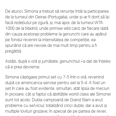
De atunci, Simona a trebuit să renunțe întâi la participarea
de la turneul din Oeiras (Portugalia), unde și-ar fi dorit să își
facă redebutul pe zgură, și, mai apoi, de la turneul WTA
1000 de la Madrid, unde primise wild card, de fiecare dată
din cauza acelorași probleme la genunchi care au apărut
pe fondul revenirii la intensitatea de competiție, ea
spunând că are nevoie de mai mult timp pentru a fi
pregătită.
Astăzi, după o oră și jumătate, genunchiul i-a dat de înțeles
că e prea devreme.
Simona câștigase primul set cu 7-5 într-o oră, revenind
după ce americanca servise pentru set la 5-4. A fost un
set în care au fost evidente, simultan, atât lipsa de meciuri
în picioare, cât și faptul că abilitățile world class ale Simonei
sunt tot acolo. Dubla campioană de Grand Slam a avut
probleme cu serviciul, totalizând cinci duble, dar a avut și
multiple lovituri grozave, în special de pe partea de rever,