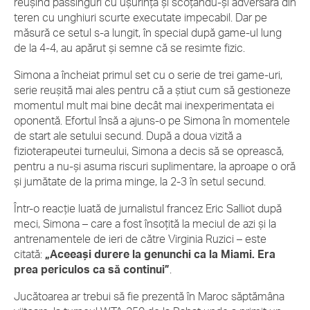
reușind passinguri cu ușurință și scoțându-și adversara din
teren cu unghiuri scurte executate impecabil. Dar pe
măsură ce setul s-a lungit, în special după game-ul lung
de la 4-4, au apărut și semne că se resimte fizic.
Simona a încheiat primul set cu o serie de trei game-uri,
serie reușită mai ales pentru că a știut cum să gestioneze
momentul mult mai bine decât mai inexperimentata ei
oponentă. Efortul însă a ajuns-o pe Simona în momentele
de start ale setului secund. După a doua vizită a
fizioterapeutei turneului, Simona a decis să se oprească,
pentru a nu-și asuma riscuri suplimentare, la aproape o oră
și jumătate de la prima minge, la 2-3 în setul secund.
Într-o reacție luată de jurnalistul francez Eric Salliot după
meci, Simona – care a fost însoțită la meciul de azi și la
antrenamentele de ieri de către Virginia Ruzici – este
citată:
„Aceeași durere la genunchi ca la Miami. Era
prea periculos ca să continui”
.
Jucătoarea ar trebui să fie prezentă în Maroc săptămâna