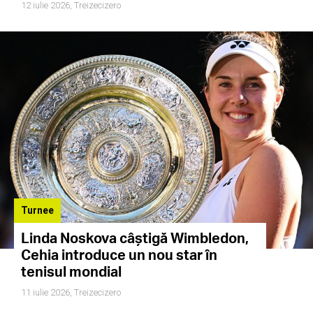
12 iulie 2026,
Treizecizero
Turnee
Linda Noskova câștigă Wimbledon,
Cehia introduce un nou star în
tenisul mondial
11 iulie 2026,
Treizecizero