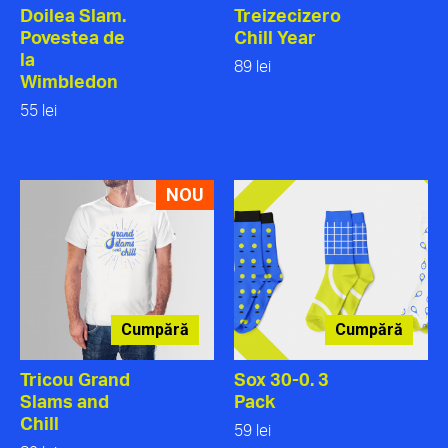
Doilea Slam.
Treizecizero
Povestea de
Chill Year
la
89 lei
Wimbledon
55 lei
NOU
Cumpără
Cumpără
Tricou Grand
Sox 30-0. 3
Slams and
Pack
Chill
59 lei