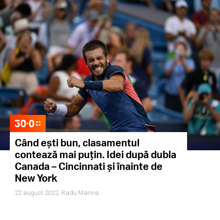
Când ești bun, clasamentul
contează mai puțin. Idei după dubla
Canada – Cincinnati și înainte de
New York
22 august 2022,
Radu Marina