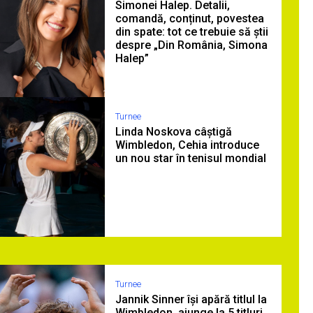
Simonei Halep. Detalii,
comandă, conținut, povestea
din spate: tot ce trebuie să știi
despre „Din România, Simona
Halep”
Turnee
Linda Noskova câștigă
Wimbledon, Cehia introduce
un nou star în tenisul mondial
Turnee
Jannik Sinner își apără titlul la
Wimbledon, ajunge la 5 titluri