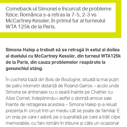
Comeback-ul Simonei e încurcat de probleme
fizice. Românca s-a retras la 7-5, 2-3 vs
McCartney Kessler, în primul tur al turneului
WTA 125k de la Paris.
Simona Halep a trebuit să se retragă în setul al doilea
al duelului cu McCartney Kessler, din turneul WTA125k
de la Paris, din cauza problemelor reapărute la
genunchiul stâng.
În cocheta bază din Bois de Boulogne, situată la mai puțin
de patru kilometri distanță de Roland-Garros – acolo unde
Simona se antrenase cu o seară înainte pe Chatrier cu
Alize Cornet, îndeplinindu-i astfel o dorință amicei sale
înainte de retragerea acesteia – Simona Halep și-a reluat
prezența în circuit într-un mediu cât se poate de familiar. E
un oraș pe care-l adoră, pe o suprafață pe care a trăit clipe
memorabile, cu fani români în tribune și câte un ocazional