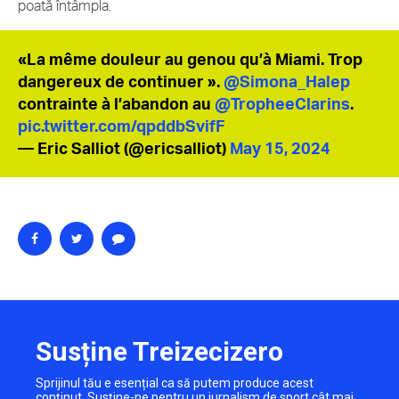
poată întâmpla.
«La même douleur au genou qu’à Miami. Trop
dangereux de continuer ».
@Simona_Halep
contrainte à l’abandon au
@TropheeClarins
.
pic.twitter.com/qpddbSvifF
— Eric Salliot (@ericsalliot)
May 15, 2024
Susține Treizecizero
Sprijinul tău e esențial ca să putem produce acest
conținut. Susține-ne pentru un jurnalism de sport cât mai