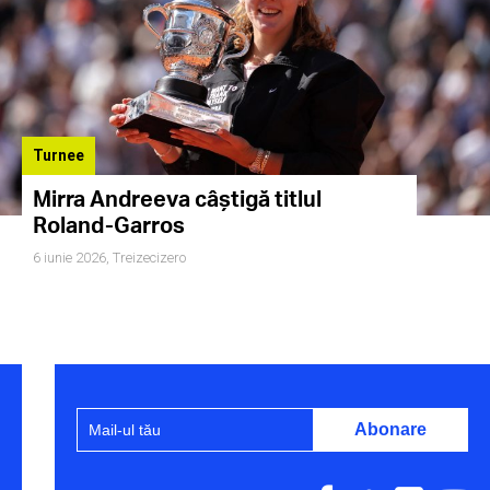
Turnee
Mirra Andreeva câștigă titlul
Roland-Garros
6 iunie 2026,
Treizecizero