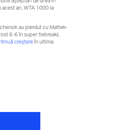
lte așteptări de la ea în
in acest an, WTA 1000 la
 Kichenok au pierdut cu Mattek-
fost 6-6 în super tiebreak),
tinuă creștere
în ultima