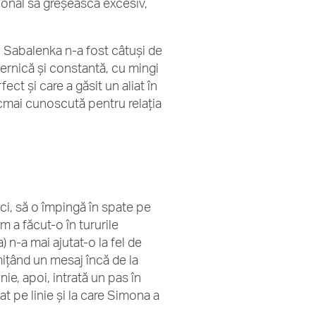
zional să greșească excesiv,
t, Sabalenka n-a fost câtuși de
ernică și constantă, cu mingi
ect și care a găsit un aliat în
ocmai cunoscută pentru relația
i, să o împingă în spate pe
m a făcut-o în tururile
) n-a mai ajutat-o la fel de
mițând un mesaj încă de la
nie, apoi, intrată un pas în
at pe linie și la care Simona a