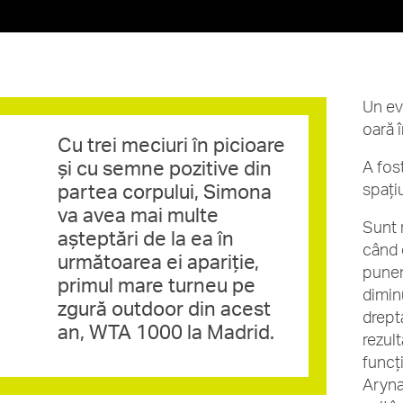
Un ev
oară î
Cu trei meciuri în picioare
și cu semne pozitive din
A fos
partea corpului, Simona
spați
va avea mai multe
Sunt 
așteptări de la ea în
când 
următoarea ei apariție,
punem
primul mare turneu pe
dimin
zgură outdoor din acest
drept
an, WTA 1000 la Madrid.
rezul
funcț
Aryna