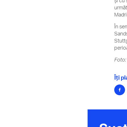
și cu
următ
Madri
În se
Sands
Stutt
perio
Foto
Îți p