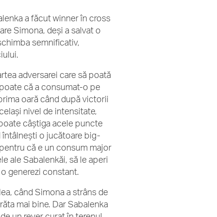
alenka a făcut winner în cross
care Simona, deși a salvat o
 schimba semnificativ,
ului.
rtea adversarei care să poată
are poate că a consumat-o pe
 prima oară când după victorii
celași nivel de intensitate,
i poate câștiga acele puncte
întâlnești o jucătoare big-
a, pentru că e un consum major
le ale Sabalenkăi, să le aperi
ă o generezi constant.
oilea, când Simona a strâns de
 arăta mai bine. Dar Sabalenka
 de un rever curat în terenul