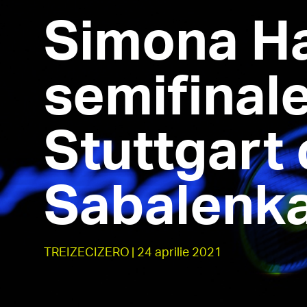
Simona Ha
semifinale
Stuttgart
Sabalenka
TREIZECIZERO
| 24 aprilie 2021