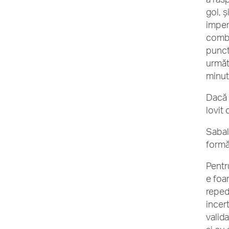
gol, 
imper
combi
punct
următ
minut
Dacă s
lovit
Sabal
formă 
Pentr
e foa
reped
incert
valid