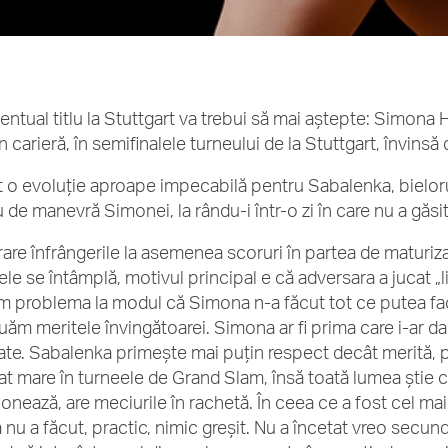
entual titlu la Stuttgart va trebui să mai aștepte: Simona H
n carieră, în semifinalele turneului de la Stuttgart, învins
t o evoluție aproape impecabilă pentru Sabalenka, bielor
u de manevră Simonei, la rându-i într-o zi în care nu a găsi
rare înfrângerile la asemenea scoruri în partea de maturiza
ele se întâmplă, motivul principal e că adversara a jucat „l
 problema la modul că Simona n-a făcut tot ce putea fac
uăm meritele învingătoarei. Simona ar fi prima care i-ar da
ate. Sabalenka primește mai puțin respect decât merită, p
tat mare în turneele de Grand Slam, însă toată lumea știe c
ionează, are meciurile în rachetă. În ceea ce a fost cel ma
 nu a făcut, practic, nimic greșit. Nu a încetat vreo secund