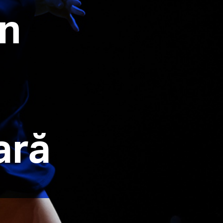
în
ară