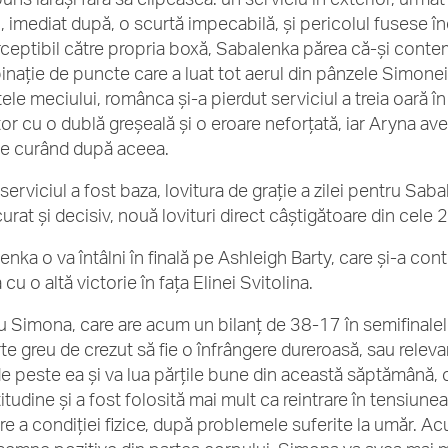
și, imediat după, o scurtă impecabilă, și pericolul fusese
ceptibil către propria boxă, Sabalenka părea că-și contem
nație de puncte care a luat tot aerul din pânzele Simonei.
ele meciului, românca și-a pierdut serviciul a treia oară î
or cu o dublă greșeală și o eroare neforțată, iar Aryna av
e curând după aceea.
erviciul a fost baza, lovitura de grație a zilei pentru Saba
 curat și decisiv, nouă lovituri direct câștigătoare din cel
enka o va întâlni în finală pe Ashleigh Barty, care și-a co
cu o altă victorie în fața Elinei Svitolina.
u Simona, care are acum un bilanț de 38-17 în semifinalele
rte greu de crezut să fie o înfrângere dureroasă, sau releva
e peste ea și va lua părțile bune din această săptămână, 
itudine și a fost folosită mai mult ca reintrare în tensiunea 
are a condiției fizice, după problemele suferite la umăr. Ac