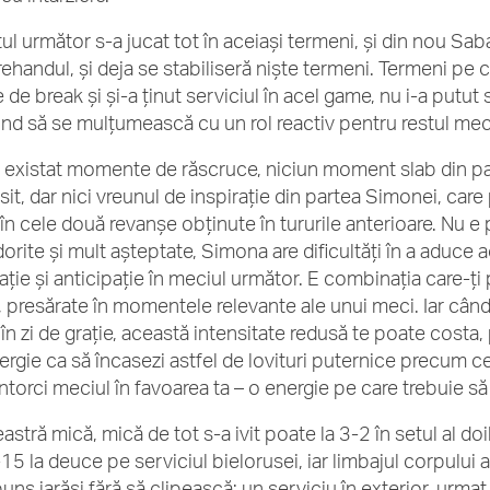
ul următor s-a jucat tot în aceiași termeni, și din nou Sab
rehandul, și deja se stabiliseră niște termeni. Termeni pe 
 de break și și-a ținut serviciul în acel game, nu i-a putut
ind să se mulțumească cu un rol reactiv pentru restul meci
 existat momente de răscruce, niciun moment slab din pa
losit, dar nici vreunul de inspirație din partea Simonei, c
 în cele două revanșe obținute în tururile anterioare. Nu e
orite și mult așteptate, Simona are dificultăți în a aduce a
rație și anticipație în meciul următor. E combinația care-ț
, presărate în momentele relevante ale unui meci. Iar când 
r în zi de grație, această intensitate redusă te poate cost
ergie ca să încasezi astfel de lovituri puternice precum ce
 întorci meciul în favoarea ta – o energie pe care trebuie s
eastră mică, mică de tot s-a ivit poate la 3-2 în setul al d
-15 la deuce pe serviciul bielorusei, iar limbajul corpului
uns iarăși fără să clipească: un serviciu în exterior, urmat