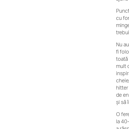
Punct
cu fo
minge
trebu
Nu au
fi fo
toată
mult d
inspi
cheie
hitte
de en
și să
O fer
la 40
a răsp