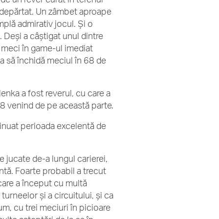
 îndepărtat. Un zâmbet aproape
plă admirativ jocul. Și o
 Deși a câștigat unul dintre
n meci în game-ul imediat
ea să închidă meciul în 68 de
lenka a fost reverul, cu care a
e 28 venind de pe această parte.
ntinuat perioada excelentă de
 jucate de-a lungul carierei,
ntă. Foarte probabil a trecut
care a început cu multă
turneelor și a circuitului, și ca
um, cu trei meciuri în picioare