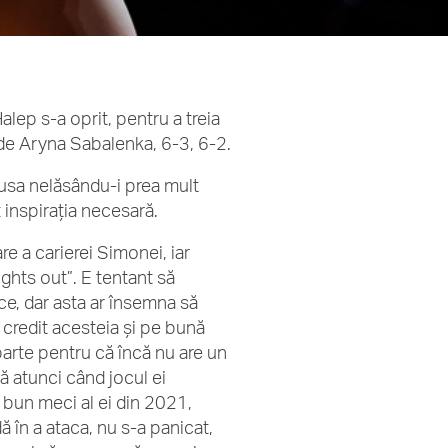
alep s-a oprit, pentru a treia
ă de Aryna Sabalenka, 6-3, 6-2.
usa nelăsându-i prea mult
t inspirația necesară.
re a carierei Simonei, iar
ights out”. E tentant să
e, dar asta ar însemna să
 credit acesteia și pe bună
arte pentru că încă nu are un
ă atunci când jocul ei
i bun meci al ei din 2021,
ă în a ataca, nu s-a panicat,