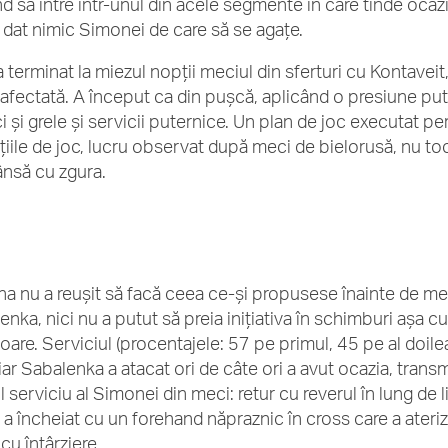
nd să intre într-unul din acele segmente în care tinde oca
a dat nimic Simonei de care să se agațe.
a terminat la miezul nopții meciul din sferturi cu Kontavei
 afectată. A început ca din pușcă, aplicând o presiune put
 și grele și servicii puternice. Un plan de joc executat perf
țiile de joc, lucru observat după meci de bielorusă, nu t
rânsă cu zgura.
a nu a reușit să facă ceea ce-și propusese înainte de mec
nka, nici nu a putut să preia inițiativa în schimburi așa cu
oare. Serviciul (procentajele: 57 pe primul, 45 pe al doilea
 iar Sabalenka a atacat ori de câte ori a avut ocazia, trans
 serviciu al Simonei din meci: retur cu reverul în lung de li
, a încheiat cu un forehand năpraznic în cross care a ateriz
cu întârziere.