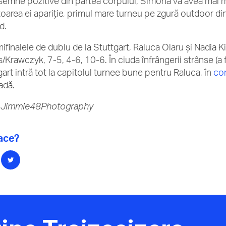
 semne pozitive din partea corpului, Simona va avea mai mu
oarea ei apariție, primul mare turneu pe zgură outdoor d
d.
mifinalele de dublu de la Stuttgart, Raluca Olaru și Nadia
/Krawczyk, 7-5, 4-6, 10-6. În ciuda înfrângerii strânse (a 
gart intră tot la capitolul turnee bune pentru Raluca, în
con
adă.
: Jimmie48Photography
lace?