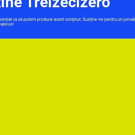
ine Treizecizero
 esențial ca să putem produce acest conținut. Susține-ne pentru un jurnal
valoros!