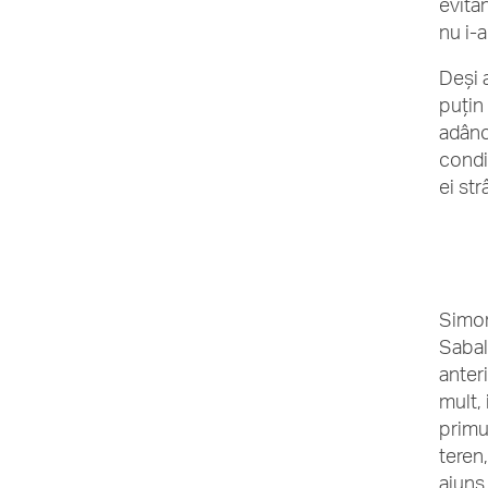
evitâ
nu i-
Deși 
puțin
adânci
condi
ei st
Simon
Sabale
anteri
mult,
primul
teren
ajuns 