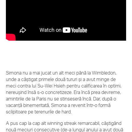
Simona nu a mai jucat un alt meci până la Wimbledon,
unde a câștigat primele două tururi și a avut minge de
meci contra lui Su-Wei Hsieh pentru calificarea în optimi,
nereușind însă s-o concretizeze. Era încă prea devreme,
amintirile de la Paris nu se stinseseră încă. Dar, după o
vacanță binemeritată, Simona a revenit într-o formă
sclipitoare pe terenurile de hard.
A pus cap la cap alt winning streak remarcabil, câștigând
nouă meciuri consecutive (de-a lungul anului a avut două