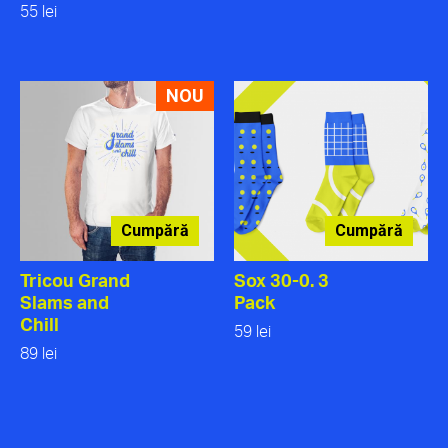
55 lei
NOU
Cumpără
Cumpără
Tricou Grand
Sox 30-0. 3
Slams and
Pack
Chill
59 lei
89 lei