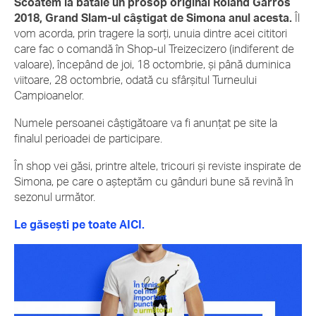
Scoatem la bătaie un prosop original Roland Garros
2018, Grand Slam-ul câștigat de Simona anul acesta.
Îl
vom acorda, prin tragere la sorți, unuia dintre acei cititori
care fac o comandă în Shop-ul Treizecizero (indiferent de
valoare), începând de joi, 18 octombrie, și până duminica
viitoare, 28 octombrie, odată cu sfârșitul Turneului
Campioanelor.
Numele persoanei câștigătoare va fi anunțat pe site la
finalul perioadei de participare.
În shop vei găsi, printre altele, tricouri și reviste inspirate de
Simona, pe care o așteptăm cu gânduri bune să revină în
sezonul următor.
Le găsești pe toate AICI.