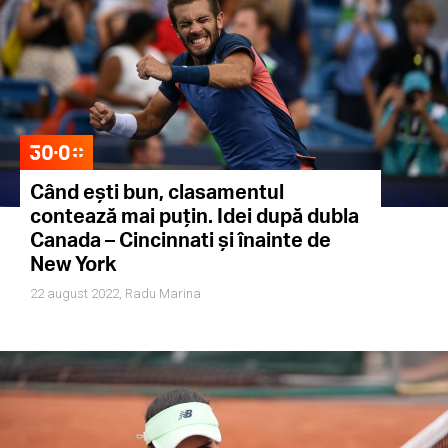
Când ești bun, clasamentul
contează mai puțin. Idei după dubla
Canada – Cincinnati și înainte de
New York
22 august 2022,
Radu Marina