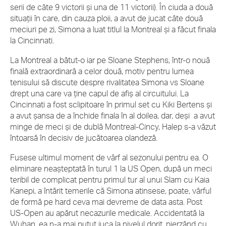
serii de câte 9 victorii și una de 11 victorii). În ciuda a două
situații în care, din cauza ploii, a avut de jucat câte două
meciuri pe zi, Simona a luat titlul la Montreal și a făcut finala
la Cincinnati.
La Montreal a bătut-o iar pe Sloane Stephens, într-o nouă
finală extraordinară a celor două, motiv pentru lumea
tenisului să discute despre rivalitatea Simona vs Sloane
drept una care va ține capul de afiș al circuitului. La
Cincinnati a fost sclipitoare în primul set cu Kiki Bertens și
a avut șansa de a închide finala în al doilea, dar, deși a avut
minge de meci și de dublă Montreal-Cincy, Halep s-a văzut
întoarsă în decisiv de jucătoarea olandeză.
Fusese ultimul moment de vârf al sezonului pentru ea. O
eliminare neașteptată în turul 1 la US Open, după un meci
teribil de complicat pentru primul tur al unui Slam cu Kaia
Kanepi, a întărit temerile că Simona atinsese, poate, vârful
de formă pe hard ceva mai devreme de data asta. Post
US-Open au apărut necazurile medicale. Accidentată la
Wuhan, ea n-a mai putut juca la nivelul dorit, pierzând cu