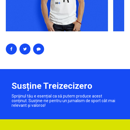
Susține Treizecizero
Sprijinul tău e esențial ca să putem produce acest
conținut. Susține-ne pentru un jurnalism de sport cât mai
relevant și valoros!