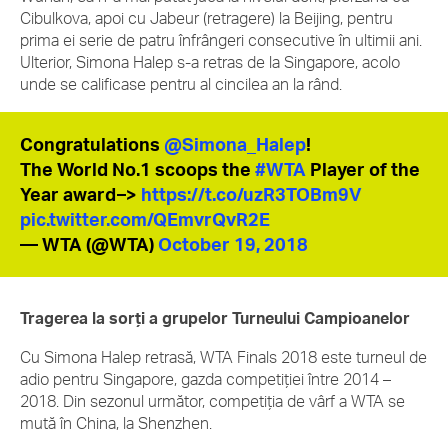
Cibulkova, apoi cu Jabeur (retragere) la Beijing, pentru
prima ei serie de patru înfrângeri consecutive în ultimii ani.
Ulterior, Simona Halep s-a retras de la Singapore, acolo
unde se calificase pentru al cincilea an la rând.
Congratulations
@Simona_Halep
!
The World No.1 scoops the
#WTA
Player of the
Year award–>
https://t.co/uzR3TOBm9V
pic.twitter.com/QEmvrQvR2E
— WTA (@WTA)
October 19, 2018
Tragerea la sorți a grupelor Turneului Campioanelor
Cu Simona Halep retrasă, WTA Finals 2018 este turneul de
adio pentru Singapore, gazda competiției între 2014 –
2018. Din sezonul următor, competiția de vârf a WTA se
mută în China, la Shenzhen.