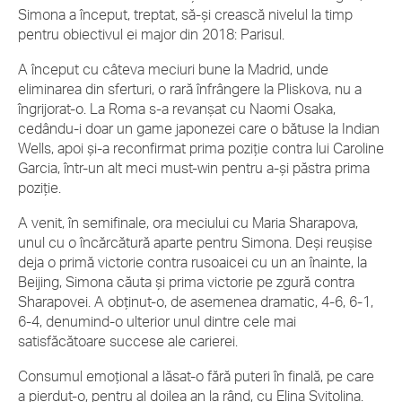
Simona a început, treptat, să-și crească nivelul la timp
pentru obiectivul ei major din 2018: Parisul.
A început cu câteva meciuri bune la Madrid, unde
eliminarea din sferturi, o rară înfrângere la Pliskova, nu a
îngrijorat-o. La Roma s-a revanșat cu Naomi Osaka,
cedându-i doar un game japonezei care o bătuse la Indian
Wells, apoi și-a reconfirmat prima poziție contra lui Caroline
Garcia, într-un alt meci must-win pentru a-și păstra prima
poziție.
A venit, în semifinale, ora meciului cu Maria Sharapova,
unul cu o încărcătură aparte pentru Simona. Deși reușise
deja o primă victorie contra rusoaicei cu un an înainte, la
Beijing, Simona căuta și prima victorie pe zgură contra
Sharapovei. A obținut-o, de asemenea dramatic, 4-6, 6-1,
6-4, denumind-o ulterior unul dintre cele mai
satisfăcătoare succese ale carierei.
Consumul emoțional a lăsat-o fără puteri în finală, pe care
a pierdut-o, pentru al doilea an la rând, cu Elina Svitolina.