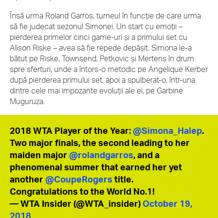
Însă urma Roland Garros, turneul în funcție de care urma
să fie judecat sezonul Simonei. Un start cu emoții –
pierderea primelor cinci game-uri și a primului set cu
Alison Riske – avea să fie repede depășit. Simona le-a
bătut pe Riske, Townsend, Petkovic și Mertens în drum
spre sferturi, unde a întors-o metodic pe Angelique Kerber
după pierderea primului set, apoi a spulberat-o, într-una
dintre cele mai impozante evoluții ale ei, pe Garbine
Muguruza.
2018 WTA Player of the Year:
@Simona_Halep
.
Two major finals, the second leading to her
maiden major
@rolandgarros
, and a
phenomenal summer that earned her yet
another
@CoupeRogers
title.
Congratulations to the World No.1!
— WTA Insider (@WTA_insider)
October 19,
2018