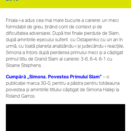
Finala i-a adus cea mai mare bucurie a carierei: un meci
formidabil de greu, ținând cont de context și de
dificultatea adversarei. După trei finale pierdute de Slam,
după amintirile eșecului suferit cu Ostapenko cu un an în
urmă, cu toată planeta analizându-i și judecându-i reacțiile,
Simona a întors după pierderea primului meci și a câștigat
primul titlu de Grand Slam al carierei: 3-6, 6-4, 6-1 cu
Sloane Stephens.
Cumpără „Simona. Povestea Primului Slam”
– o
publicație marca 30-0, pentru a păstra pentru totdeauna
povestea și amintirile titlului câștigat de Simona Halep la
Roland Garros.