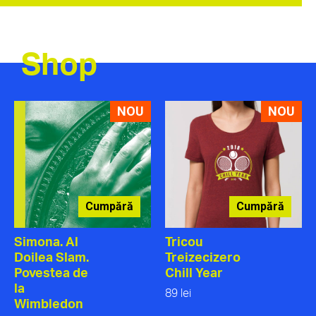
Shop
NOU
NOU
Cumpără
Cumpără
Simona. Al
Tricou
Doilea Slam.
Treizecizero
Povestea de
Chill Year
la
89 lei
Wimbledon