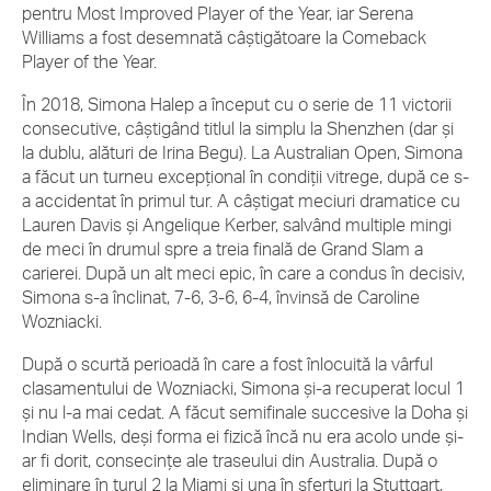
pentru Most Improved Player of the Year, iar Serena
Williams a fost desemnată câștigătoare la Comeback
Player of the Year.
În 2018, Simona Halep a început cu o serie de 11 victorii
consecutive, câștigând titlul la simplu la Shenzhen (dar și
la dublu, alături de Irina Begu). La Australian Open, Simona
a făcut un turneu excepțional în condiții vitrege, după ce s-
a accidentat în primul tur. A câștigat meciuri dramatice cu
Lauren Davis și Angelique Kerber, salvând multiple mingi
de meci în drumul spre a treia finală de Grand Slam a
carierei. După un alt meci epic, în care a condus în decisiv,
Simona s-a înclinat, 7-6, 3-6, 6-4, învinsă de Caroline
Wozniacki.
După o scurtă perioadă în care a fost înlocuită la vârful
clasamentului de Wozniacki, Simona și-a recuperat locul 1
și nu l-a mai cedat. A făcut semifinale succesive la Doha și
Indian Wells, deși forma ei fizică încă nu era acolo unde și-
ar fi dorit, consecințe ale traseului din Australia. După o
eliminare în turul 2 la Miami și una în sferturi la Stuttgart,