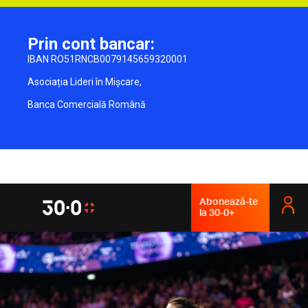
Prin cont bancar:
IBAN RO51RNCB0079145659320001
Asociația Lideri în Mișcare,
Banca Comercială Română
Abonează-te
la 30-0+