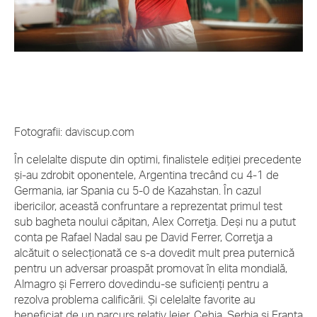
Fotografii: daviscup.com
În celelalte dispute din optimi, finalistele ediției precedente
și-au zdrobit oponentele, Argentina trecând cu 4-1 de
Germania, iar Spania cu 5-0 de Kazahstan. În cazul
ibericilor, această confruntare a reprezentat primul test
sub bagheta noului căpitan, Alex Corretja. Deși nu a putut
conta pe Rafael Nadal sau pe David Ferrer, Corretja a
alcătuit o selecționată ce s-a dovedit mult prea puternică
pentru un adversar proaspăt promovat în elita mondială,
Almagro şi Ferrero dovedindu-se suficienţi pentru a
rezolva problema calificării. Şi celelalte favorite au
beneficiat de un parcurs relativ lejer, Cehia, Serbia și Franța