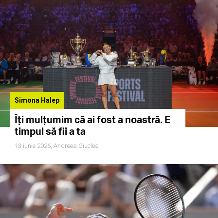
Simona Halep
Îți mulțumim că ai fost a noastră. E
timpul să fii a ta
13 iunie 2026,
Andreea Giuclea