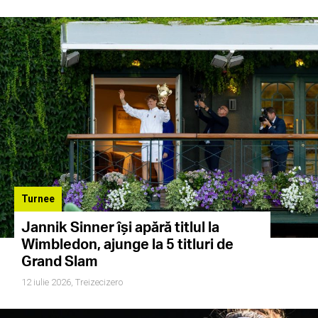
Turnee
Jannik Sinner își apără titlul la
Wimbledon, ajunge la 5 titluri de
Grand Slam
12 iulie 2026,
Treizecizero