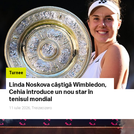
Turnee
Linda Noskova câștigă Wimbledon,
Cehia introduce un nou star în
tenisul mondial
11 iulie 2026,
Treizecizero