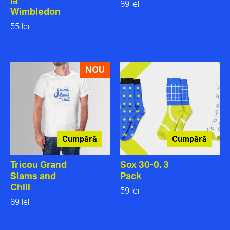
la
89 lei
Wimbledon
55 lei
NOU
Cumpără
Cumpără
Tricou Grand
Sox 30-0. 3
Slams and
Pack
Chill
59 lei
89 lei