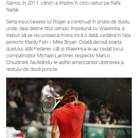
Garros, în 2011, când l-a împins în cinci seturi pe Rafa
Nadal.
Seria insucceselor lui Roger a continuat în proba de dublu,
unde, deși deține titlul olimpic împreună cu Wawrinka, a
trebuit să se recunoască învins încă o dată, cedând în fața
perechii Mardy Fish – Mike Bryan. Odată decisă soarta
duelului, atât Federer, cât și Wawrinka le-au cedat locul
compatrioților Michael Lammer, respectiv Marco
Chiudinelli, facilitându-le astfel americanilor obținerea și
restului de două puncte.