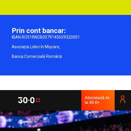
Prin cont bancar:
IBAN RO51RNCB0079145659320001
Asociația Lideri în Mișcare,
Banca Comercială Română
Abonează-te
la 30-0+