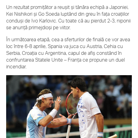
Un rezultat promițător a reușit și tânăra echipă a Japoniei,
Kei Nishikori și Go Soeda luptând din greu în fața croațiilor
conduși de Ivo Karlovic. Cu toate că au pierdut 2-3, niponii
se anunță primejdioşi pe viitor.
În următoarea etapă, cea a sferturilor de finală ce vor avea
loc între 6-8 aprilie, Spania va juca cu Austria, Cehia cu
Serbia, Croația cu Argentina, capul de afiș constând în
confruntarea Statele Unite – Franța ce propune un duel
incendiar.