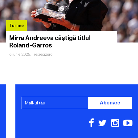
Turnee
Mirra Andreeva câștigă titlul
Roland-Garros
6 iunie 2026,
Treizecizero