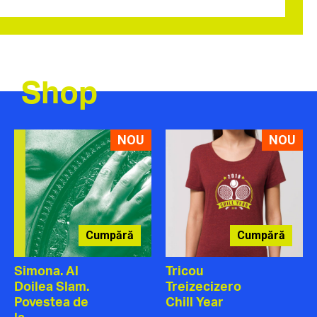
Shop
NOU
NOU
Cumpără
Cumpără
Simona. Al
Tricou
Doilea Slam.
Treizecizero
Povestea de
Chill Year