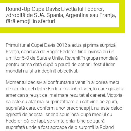
Round-Up Cupa Davis: Elveția lui Federer,
zdrobită de SUA. Spania, Argentina sau Franţa,
fără emoţii în sferturi
Primul tur al Cupei Davis 2012 a adus și prima surpriză,
Elveția, condusă de Roger Federer, fiind învinsă cu un
umilitor 5-0 de Statele Unite. Revenit în grupa mondială
pentru prima dată după o pauză de opt ani, fostul lider
mondial nu și-a îndeplinit obiectivul.
Momentul decisiv al confruntării a venit în al doilea meci
de simplu, cel dintre Federer și John Isner, în care gigantul
american a reuşit cel mai mare rezultat al carierei. Victoria
sa este cu atât mai surprinzătoare cu cât vine pe zgură,
suprafață care, conform unor preconcepţii, nu este deloc
agreată de acesta. Isner a spus însă, după meciul cu
Federer, că, de fapt, se simte chiar bine pe zgură,
suprafaţă unde a fost aproape de o surpriză la Roland