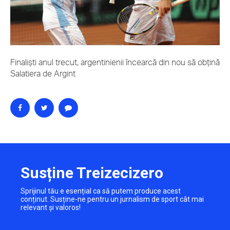
Finalişti anul trecut, argentinienii încearcă din nou să obţină
Salatiera de Argint
Susține Treizecizero
Sprijinul tău e esențial ca să putem produce acest
conținut. Susține-ne pentru un jurnalism de sport cât mai
relevant și valoros!