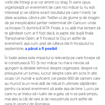
vorbi zile întregi și-și vor aminti cu drag. În sens opus,
organizează un eveniment de care nici măcar tu nu ești
interesat și vei obține exact rezultatul pe care-l meriți. Iar
zilele acestea, când e plin Twitter-ul de glume și de imagini
de pe inexplicabilul șantier neterminat din Cancun, unde
va începe (?) duminică WTA Finals, e cu atât mai tentant să
te gândești cum ar fi fost dacă, la șapte zile după finala
Transylvania Open, ar fi început la Cluj un astfel de
eveniment, așa cum, preț de câteva zile în începutul lui
septembrie,
a părut a fi posibil
.
În toate astea este impactul și relevanța pe care începe să
le construiască TO. Și nici măcar nu mai e nevoie să
ajungem la detaliile tehnice despre organizare, despre ce
presupune un turneu, lucruri despre care am scris în alte
ocazii. Un număr e suficient: cei peste 800 de oameni care
au muncit la un nivel atât de ridicat în ultimele săptămâni
pentru ca acest eveniment să arate așa de bine. Lucru pe
care nu ar trebui să-l luăm de-a gata, să ni se pară simplu,
mai ales la cât de rare și de nesusținute sunt astfel de
oaze în sportul din România.