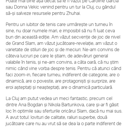
Poate mai bine așa decât să le fi văzut pe Caroline Garcia
sau Donna Vekic venind pentru un tur la Cluj, cu gândul
să-și salveze resursele pentru Zhuhai.
Pentru un iubitor de tenis care urmărește un turneu în
sine, nu doar numele mari, e imposibil să nu fi luat ceva
bun din această ediție. Am văzut secvențe de joc de nivel
de Grand Slam, am văzut jucătoare-revelație, am văzut o
varietate de stiluri de joc și de meciuri. Ne-am convins de
câteva lucruri pe care le știam, de adevăruri general
valabile în tenis, și ne-am convins, a câta oară, că nu știm
nimic când vine vorba despre tenis. Pentru că atunci când
faci zoom-in, fiecare turneu, indiferent de categorie, are o
dinamică, are o poveste, are protagoniști și surprize, are
eroi așteptați și neașteptați, are o dinamică particulară.
La Cluj am putut vedea un meci fantastic, precum cel
dintre Ana Bogdan și Nikola Bartunkova, care și-ar fi găsit
loc în optimile sau sferturile oricărui Slam, dacă nu mai sus.
A avut totul: lovituri de calitate, raliuri superbe, două
jucătoare care nu au vrut să se dea la o parte indiferent de