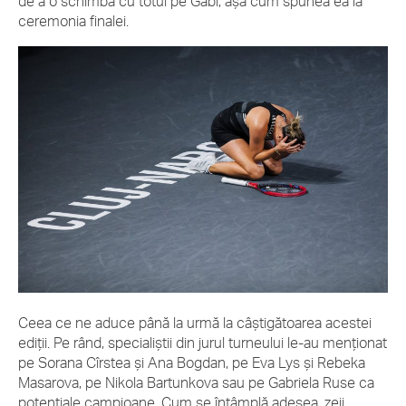
de a o schimba cu totul pe Gabi, așa cum spunea ea la
ceremonia finalei.
Ceea ce ne aduce până la urmă la câștigătoarea acestei
ediții. Pe rând, specialiștii din jurul turneului le-au menționat
pe Sorana Cîrstea și Ana Bogdan, pe Eva Lys și Rebeka
Masarova, pe Nikola Bartunkova sau pe Gabriela Ruse ca
potențiale campioane. Cum se întâmplă adesea, zeii