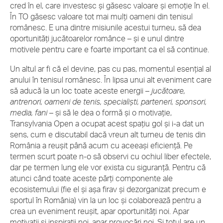
cred în el, care investesc și găsesc valoare și emoție în el.
În TO găsesc valoare tot mai mulți oameni din tenisul
românesc. E una dintre misiunile acestui turneu, să dea
oportunități jucătoarelor românce – și e unul dintre
motivele pentru care e foarte important ca el să continue.
Un altul ar fi că el devine, pas cu pas, momentul esențial al
anului în tenisul românesc. În lipsa unui alt eveniment care
să aducă la un loc toate aceste energii –
jucătoare,
antrenori, oameni de tenis, specialiști, parteneri, sponsori,
media, fani
– și să le dea o formă și o motivație,
Transylvania Open a ocupat acest spațiu gol și i-a dat un
sens, cum e discutabil dacă vreun alt turneu de tenis din
România a reușit până acum cu aceeași eficiență. Pe
termen scurt poate n-o să observi cu ochiul liber efectele,
dar pe termen lung ele vor exista cu siguranță. Pentru că
atunci când toate aceste părți componente ale
ecosistemului (fie el și așa firav și dezorganizat precum e
sportul în România) vin la un loc și colaborează pentru a
crea un eveniment reușit, apar oportunități noi. Apar
motivații și inspirații noi, apar provocări noi. Și totul are un