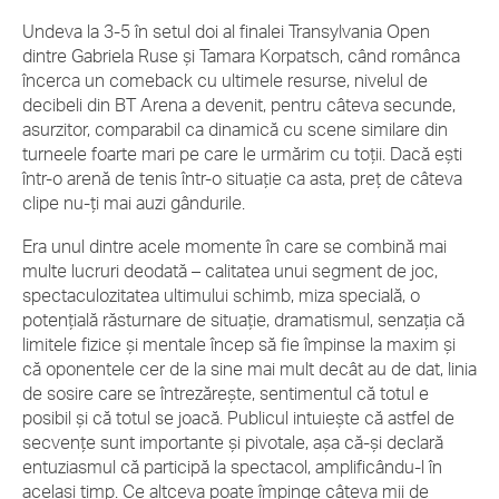
Undeva la 3-5 în setul doi al finalei Transylvania Open
dintre Gabriela Ruse și Tamara Korpatsch, când românca
încerca un comeback cu ultimele resurse, nivelul de
decibeli din BT Arena a devenit, pentru câteva secunde,
asurzitor, comparabil ca dinamică cu scene similare din
turneele foarte mari pe care le urmărim cu toții. Dacă ești
într-o arenă de tenis într-o situație ca asta, preț de câteva
clipe nu-ți mai auzi gândurile.
Era unul dintre acele momente în care se combină mai
multe lucruri deodată – calitatea unui segment de joc,
spectaculozitatea ultimului schimb, miza specială, o
potențială răsturnare de situație, dramatismul, senzația că
limitele fizice și mentale încep să fie împinse la maxim și
că oponentele cer de la sine mai mult decât au de dat, linia
de sosire care se întrezărește, sentimentul că totul e
posibil și că totul se joacă. Publicul intuiește că astfel de
secvențe sunt importante și pivotale, așa că-și declară
entuziasmul că participă la spectacol, amplificându-l în
același timp. Ce altceva poate împinge câteva mii de