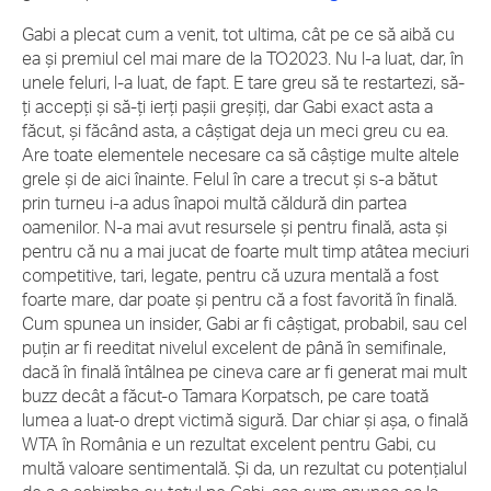
Gabi a plecat cum a venit, tot ultima, cât pe ce să aibă cu
ea și premiul cel mai mare de la TO2023. Nu l-a luat, dar, în
unele feluri, l-a luat, de fapt. E tare greu să te restartezi, să-
ți accepți și să-ți ierți pașii greșiți, dar Gabi exact asta a
făcut, și făcând asta, a câștigat deja un meci greu cu ea.
Are toate elementele necesare ca să câștige multe altele
grele și de aici înainte. Felul în care a trecut și s-a bătut
prin turneu i-a adus înapoi multă căldură din partea
oamenilor. N-a mai avut resursele și pentru finală, asta și
pentru că nu a mai jucat de foarte mult timp atâtea meciuri
competitive, tari, legate, pentru că uzura mentală a fost
foarte mare, dar poate și pentru că a fost favorită în finală.
Cum spunea un insider, Gabi ar fi câștigat, probabil, sau cel
puțin ar fi reeditat nivelul excelent de până în semifinale,
dacă în finală întâlnea pe cineva care ar fi generat mai mult
buzz decât a făcut-o Tamara Korpatsch, pe care toată
lumea a luat-o drept victimă sigură. Dar chiar și așa, o finală
WTA în România e un rezultat excelent pentru Gabi, cu
multă valoare sentimentală. Și da, un rezultat cu potențialul