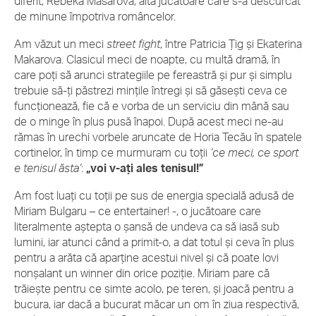
diferit, Rebeka Masarova, altă jucătoare care s-a descurcat
de minune împotriva româncelor.
Am văzut un meci
street fight
, între Patricia Țig și Ekaterina
Makarova. Clasicul meci de noapte, cu multă dramă, în
care poți să arunci strategiile pe fereastră și pur și simplu
trebuie să-ți păstrezi mințile întregi și să găsești ceva ce
funcționează, fie că e vorba de un serviciu din mână sau
de o minge în plus pusă înapoi. După acest meci ne-au
rămas în urechi vorbele aruncate de Horia Tecău în spatele
cortinelor, în timp ce murmuram cu toții
‘ce meci, ce sport
e tenisul ăsta’
:
„voi v-ați ales tenisul!”
Am fost luați cu toții pe sus de energia specială adusă de
Miriam Bulgaru – ce entertainer! -, o jucătoare care
literalmente aștepta o șansă de undeva ca să iasă sub
lumini, iar atunci când a primit-o, a dat totul și ceva în plus
pentru a arăta că aparține acestui nivel și că poate lovi
nonșalant un winner din orice poziție. Miriam pare că
trăiește pentru ce simte acolo, pe teren, și joacă pentru a
bucura, iar dacă a bucurat măcar un om în ziua respectivă,