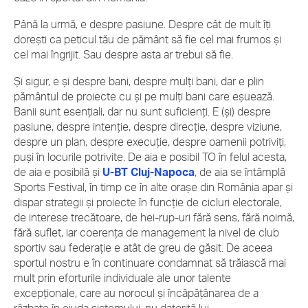
Până la urmă, e despre pasiune. Despre cât de mult îți
dorești ca peticul tău de pământ să fie cel mai frumos și
cel mai îngrijit. Sau despre asta ar trebui să fie.
Și sigur, e și despre bani, despre mulți bani, dar e plin
pământul de proiecte cu și pe mulți bani care eșuează.
Banii sunt esențiali, dar nu sunt suficienți. E (și) despre
pasiune, despre intenție, despre direcție, despre viziune,
despre un plan, despre execuție, despre oamenii potriviți,
puși în locurile potrivite. De aia e posibil TO în felul acesta,
de aia e posibilă și
U-BT Cluj-Napoca
, de aia se întâmplă
Sports Festival, în timp ce în alte orașe din România apar și
dispar strategii și proiecte în funcție de cicluri electorale,
de interese trecătoare, de hei-rup-uri fără sens, fără noimă,
fără suflet, iar coerența de management la nivel de club
sportiv sau federație e atât de greu de găsit. De aceea
sportul nostru e în continuare condamnat să trăiască mai
mult prin eforturile individuale ale unor talente
excepționale, care au norocul și încăpățânarea de a
răzbate în ciuda sistemului, nu datorită lui.