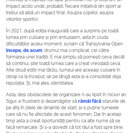
impact acolo unde, probabil, fiecare inițiativă din sport ar
trebui să aibă un impact final. Asupra copiilor, asupra
viitorilor sportivi.
În 2021, după ediția inaugurală care a surprins pe toată
lumea prin culoare și prin entuziasm, asta în ciuda
dificultăților acelui moment, scriam că Transylvania Open
începe, de acum
, drumul mai complicat, cel către
formarea unei tradiții. E mai simplu să pornești ceva decât
să continui, știe toată lumea care a creat vreodată ceva.
Alte două ediții mai târziu, turneul are aceeași culoare în
obraji ca la început, iar pe lângă asta și-a consolidat deja
reputația. Și, mai ales, identitatea.
Asta, deși obstacolele de organizare n-au lipsit în niciun an.
Sigur, e frustrant și dezamăgitor să
rămâi fără
starurile de
pe afiș în zilele de dinainte de start, și-s puține turneele
care să nu fie afectate de acest fenomen. Dar în același
timp asta a creat oportunități pentru ca alte nume să se
facă remarcate. Și s-a dovedit că tot răul a fost spre bine.