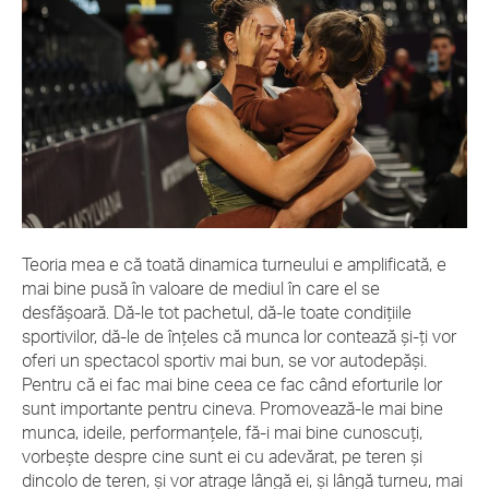
Teoria mea e că toată dinamica turneului e amplificată, e
mai bine pusă în valoare de mediul în care el se
desfășoară. Dă-le tot pachetul, dă-le toate condițiile
sportivilor, dă-le de înțeles că munca lor contează și-ți vor
oferi un spectacol sportiv mai bun, se vor autodepăși.
Pentru că ei fac mai bine ceea ce fac când eforturile lor
sunt importante pentru cineva. Promovează-le mai bine
munca, ideile, performanțele, fă-i mai bine cunoscuți,
vorbește despre cine sunt ei cu adevărat, pe teren și
dincolo de teren, și vor atrage lângă ei, și lângă turneu, mai