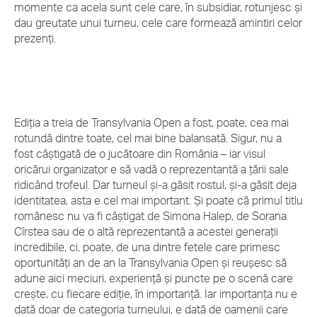
momente ca acela sunt cele care, în subsidiar, rotunjesc și
dau greutate unui turneu, cele care formează amintiri celor
prezenți.
Ediția a treia de Transylvania Open a fost, poate, cea mai
rotundă dintre toate, cel mai bine balansată. Sigur, nu a
fost câștigată de o jucătoare din România – iar visul
oricărui organizator e să vadă o reprezentantă a țării sale
ridicând trofeul. Dar turneul și-a găsit rostul, și-a găsit deja
identitatea, asta e cel mai important. Și poate că primul titlu
românesc nu va fi câștigat de Simona Halep, de Sorana
Cîrstea sau de o altă reprezentantă a acestei generații
incredibile, ci, poate, de una dintre fetele care primesc
oportunități an de an la Transylvania Open și reușesc să
adune aici meciuri, experiență și puncte pe o scenă care
crește, cu fiecare ediție, în importanță. Iar importanța nu e
dată doar de categoria turneului, e dată de oamenii care