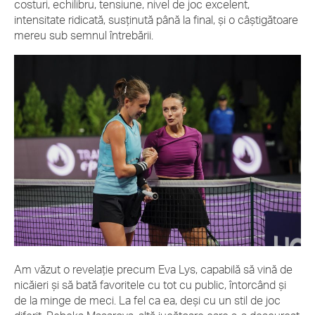
costuri, echilibru, tensiune, nivel de joc excelent,
intensitate ridicată, susținută până la final, și o câștigătoare
mereu sub semnul întrebării.
Am văzut o revelație precum Eva Lys, capabilă să vină de
nicăieri și să bată favoritele cu tot cu public, întorcând și
de la minge de meci. La fel ca ea, deși cu un stil de joc