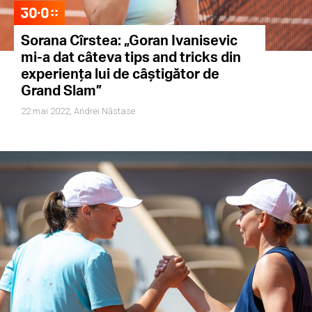
Sorana Cîrstea: „Goran Ivanisevic
mi-a dat câteva tips and tricks din
experiența lui de câștigător de
Grand Slam”
22 mai 2022,
Andrei Năstase