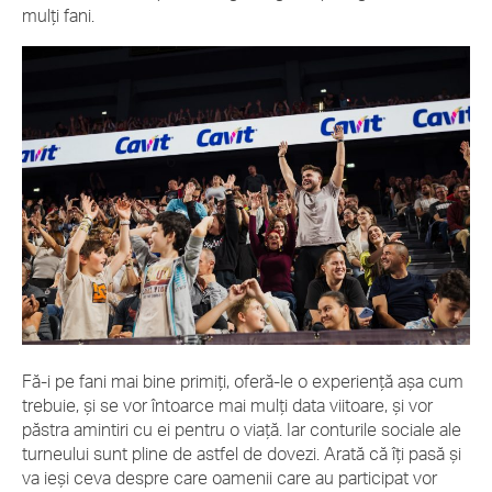
mulți fani.
Fă-i pe fani mai bine primiți, oferă-le o experiență așa cum
trebuie, și se vor întoarce mai mulți data viitoare, și vor
păstra amintiri cu ei pentru o viață. Iar conturile sociale ale
turneului sunt pline de astfel de dovezi. Arată că îți pasă și
va ieși ceva despre care oamenii care au participat vor