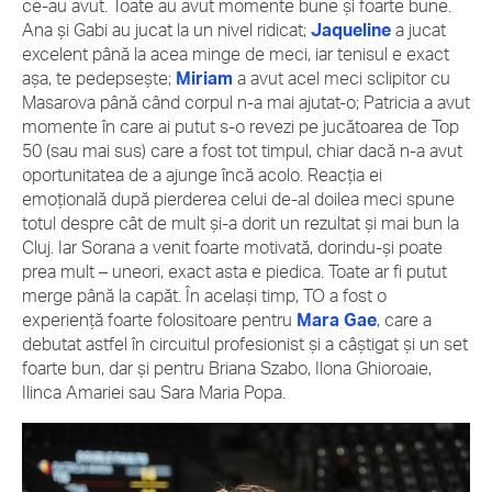
ce-au avut. Toate au avut momente bune și foarte bune.
Ana și Gabi au jucat la un nivel ridicat;
Jaqueline
a jucat
excelent până la acea minge de meci, iar tenisul e exact
așa, te pedepsește;
Miriam
a avut acel meci sclipitor cu
Masarova până când corpul n-a mai ajutat-o; Patricia a avut
momente în care ai putut s-o revezi pe jucătoarea de Top
50 (sau mai sus) care a fost tot timpul, chiar dacă n-a avut
oportunitatea de a ajunge încă acolo. Reacția ei
emoțională după pierderea celui de-al doilea meci spune
totul despre cât de mult și-a dorit un rezultat și mai bun la
Cluj. Iar Sorana a venit foarte motivată, dorindu-și poate
prea mult – uneori, exact asta e piedica. Toate ar fi putut
merge până la capăt. În același timp, TO a fost o
experiență foarte folositoare pentru
Mara Gae
, care a
debutat astfel în circuitul profesionist și a câștigat și un set
foarte bun, dar și pentru Briana Szabo, Ilona Ghioroaie,
Ilinca Amariei sau Sara Maria Popa.