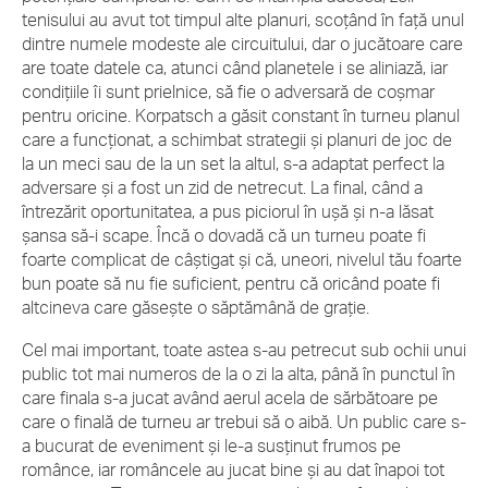
tenisului au avut tot timpul alte planuri, scoțând în față unul
dintre numele modeste ale circuitului, dar o jucătoare care
are toate datele ca, atunci când planetele i se aliniază, iar
condițiile îi sunt prielnice, să fie o adversară de coșmar
pentru oricine. Korpatsch a găsit constant în turneu planul
care a funcționat, a schimbat strategii și planuri de joc de
la un meci sau de la un set la altul, s-a adaptat perfect la
adversare și a fost un zid de netrecut. La final, când a
întrezărit oportunitatea, a pus piciorul în ușă și n-a lăsat
șansa să-i scape. Încă o dovadă că un turneu poate fi
foarte complicat de câștigat și că, uneori, nivelul tău foarte
bun poate să nu fie suficient, pentru că oricând poate fi
altcineva care găsește o săptămână de grație.
Cel mai important, toate astea s-au petrecut sub ochii unui
public tot mai numeros de la o zi la alta, până în punctul în
care finala s-a jucat având aerul acela de sărbătoare pe
care o finală de turneu ar trebui să o aibă. Un public care s-
a bucurat de eveniment și le-a susținut frumos pe
românce, iar româncele au jucat bine și au dat înapoi tot