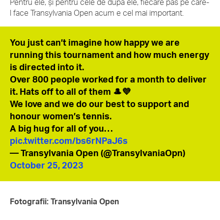
Pentru ele, și pentru cele de după ele, fiecare pas pe care-
l face Transylvania Open acum e cel mai important.
You just can’t imagine how happy we are
running this tournament and how much energy
is directed into it.
Over 800 people worked for a month to deliver
it. Hats off to all of them 🎩💜
We love and we do our best to support and
honour women’s tennis.
A big hug for all of you…
pic.twitter.com/bs6rNPaJ6s
— Transylvania Open (@TransylvaniaOpn)
October 25, 2023
Fotografii: Transylvania Open