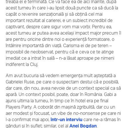
treaba ei e terminată. Ce va face ea de aici înainte, după
acest turneu în care i-au lipsit două puncte ca să ducă la
capăt o revenire senzațională și să obțină cel mai
important rezultat al carierei, e un subiect incredibil de
captivant, despre care sigur vom mai vorbi. Pentru ea,
acest turneu ar putea avea același impact major precum îl
are pentru oricine dintre noi o experiență formatoare, o
întâlnire importantă din viață. Carisma ei de pe teren –
imposibil de neobservat, pentru că e ceva ce te atinge
imediat ce a intrat în sală – n-a lăsat aproape pe nimeni
indiferent la Cluj.
Am avut bucuria să vedem emergența mult așteptată a
Gabrielei Ruse, pe care o suspectam destui că e posibilă,
dar care, din nou, avea nevoie de un context special ca să
apară. Un context posibil, poate, doar în România. Gabi a
ajuns ultima la turneu, în timp ce în hotel era pe final
Players Party. A coborât din mașină zgribulită, dar cu un
aer modest și focusat, un vibe de
no-nonsense
pe care ni
l-a confirmat mai apoi,
într-un interviu
care ne-a rămas în
gânduri și în suflet; similar, cel al
Anei Bogdan
.