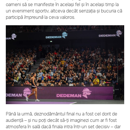
oameni să se manifeste în același fel și în același timp la
un eveniment sportiv, altceva decât senzația și bucuria că
participă
împreună
la ceva valoros.
Până la urmă, deznodământul final nu a fost cel dorit de
audiență – și nu poți decât să-ți imaginezi cum ar fi fost
atmosfera în sală dacă finala intra într-un set decisiv – dar