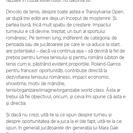
Dincolo de tenis, despre toate astea e Transylvania Open,
iar după trei ediții are deja un început de moștenire. Și,
partea bună, încă mult spațiu de creștere. Impactul
turneului e că devine, treptat, un bun al sportului
românesc. Pe termen lung, indiferent de categoria, de
perioada sau de jucătoarele pe care le va aduce la start,
are potențialul – dacă va continua așa – să devină la fel de
prețios pentru lumea tenisului și pentru românii iubitori de
tenis cum e, păstrând evident proporțiile, Roland-Garros
pentru francezi: oportunități, contribuție directă la
dezvoltarea tenisului românesc, impact economic,
showtime, motiv de mândrie,
tenis/organizare/imagine/organizație
world class
. Ăsta ar
trebui să fie obiectivul, oricum, și ceva îmi spune că asta e
și direcția.
Și dacă nu crezi, uită-te la ce spun despre turneu și
despre oportunitatea de a juca la el (de fapt, uită-te la ce
spun, în general) jucătoarele din generația lui Mara Gae.