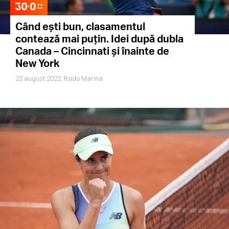
Când ești bun, clasamentul
contează mai puțin. Idei după dubla
Canada – Cincinnati și înainte de
New York
22 august 2022,
Radu Marina