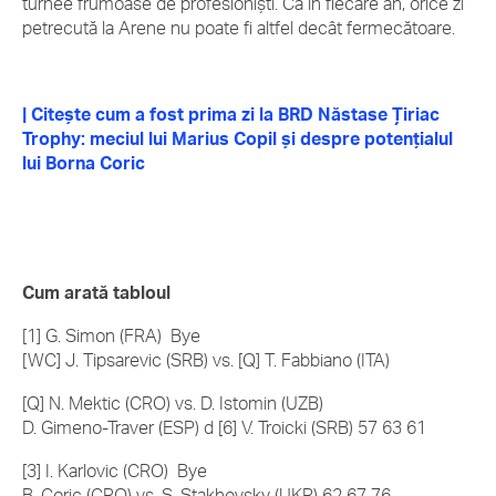
turnee frumoase de profesioniști. Ca în fiecare an, orice zi
petrecută la Arene nu poate fi altfel decât fermecătoare.
| Citește cum a fost prima zi la BRD Năstase Țiriac
Trophy: meciul lui Marius Copil și despre potențialul
lui Borna Coric
Cum arată tabloul
[1] G. Simon (FRA) Bye
[WC] J. Tipsarevic (SRB) vs. [Q] T. Fabbiano (ITA)
[Q] N. Mektic (CRO) vs. D. Istomin (UZB)
D. Gimeno-Traver (ESP) d [6] V. Troicki (SRB) 57 63 61
[3] I. Karlovic (CRO) Bye
B. Coric (CRO) vs. S. Stakhovsky (UKR) 62 67 76