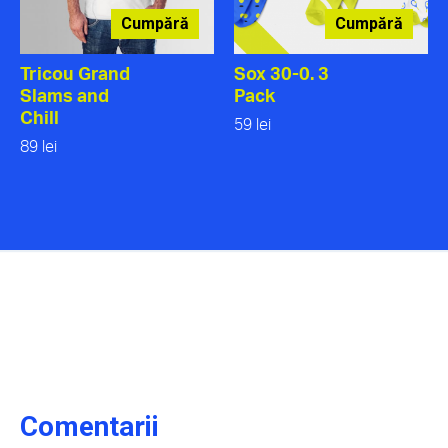
Cumpără
Cumpără
Tricou Grand
Sox 30-0. 3
Slams and
Pack
Chill
59 lei
89 lei
Comentarii