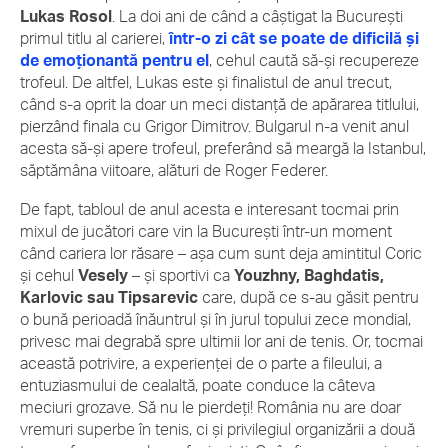
Lukas Rosol
. La doi ani de când a câștigat la București
primul titlu al carierei,
într-o zi cât se poate de dificilă și
de emoționantă pentru el
, cehul caută să-și recupereze
trofeul. De altfel, Lukas este și finalistul de anul trecut,
când s-a oprit la doar un meci distanță de apărarea titlului,
pierzând finala cu Grigor Dimitrov. Bulgarul n-a venit anul
acesta să-și apere trofeul, preferând să meargă la Istanbul,
săptămâna viitoare, alături de Roger Federer.
De fapt, tabloul de anul acesta e interesant tocmai prin
mixul de jucători care vin la București într-un moment
când cariera lor răsare – așa cum sunt deja amintitul Coric
și cehul
Vesely
– și sportivi ca
Youzhny, Baghdatis,
Karlovic sau Tipsarevic
care, după ce s-au găsit pentru
o bună perioadă înăuntrul și în jurul topului zece mondial,
privesc mai degrabă spre ultimii lor ani de tenis. Or, tocmai
această potrivire, a experienței de o parte a fileului, a
entuziasmului de cealaltă, poate conduce la câteva
meciuri grozave. Să nu le pierdeți! România nu are doar
vremuri superbe în tenis, ci și privilegiul organizării a două