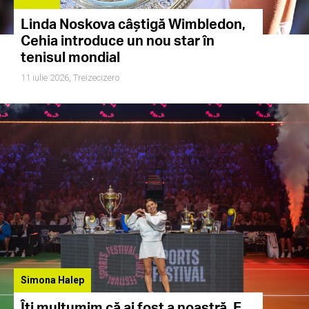
Linda Noskova câștigă Wimbledon,
Cehia introduce un nou star în
tenisul mondial
11 iulie 2026,
Treizecizero
Simona Halep
Îți mulțumim că ai fost a noastră. E