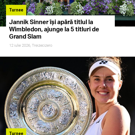
Turnee
Jannik Sinner își apără titlul la
Wimbledon, ajunge la 5 titluri de
Grand Slam
12 iulie 2026,
Treizecizero
Turnee