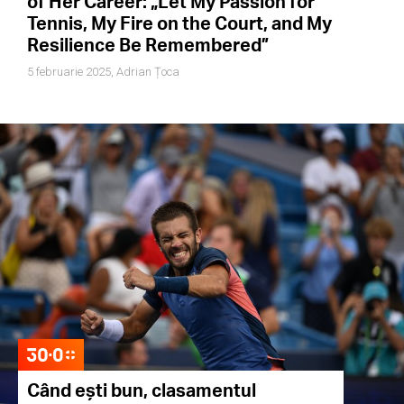
of Her Career: „Let My Passion for
Tennis, My Fire on the Court, and My
Resilience Be Remembered”
5 februarie 2025,
Adrian Țoca
Când ești bun, clasamentul