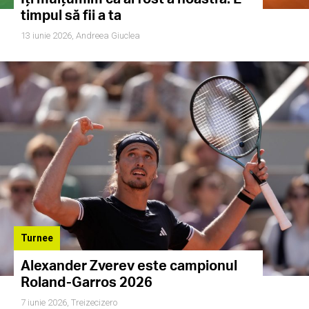
timpul să fii a ta
13 iunie 2026,
Andreea Giuclea
Turnee
Alexander Zverev este campionul
Roland-Garros 2026
7 iunie 2026,
Treizecizero