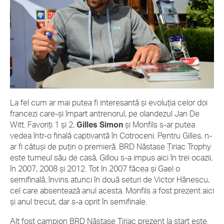
La fel cum ar mai putea fi interesantă și evoluția celor doi
francezi care-și împart antrenorul, pe olandezul Jan De
Witt. Favoriți 1 și 2,
Gilles
Simon
și Monfils s-ar putea
vedea într-o finală captivantă în Cotroceni. Pentru Gilles, n-
ar fi câtuși de puțin o premieră. BRD Năstase Țiriac Trophy
este turneul său de casă, Gillou s-a impus aici în trei ocazii,
în 2007, 2008 și 2012. Tot în 2007 făcea și Gael o
semifinală, învins atunci în două seturi de Victor Hănescu,
cel care absentează anul acesta. Monfils a fost prezent aici
și anul trecut, dar s-a oprit în semifinale.
Alt fost campion BRD Năstase Țiriac prezent la start este