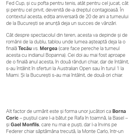
Fed Cup, și cu pofta pentru tenis, atât pentru cel jucat, cât
și pentru cel privit, devenită de-a dreptul contagioasă. În
contextul acesta, ediția aniversară de 20 de ani a turneului
de la București se anunță deja un succes de vânzări.
Cât despre spectacolul din teren, acesta va depinde și de
românii de la dublu, tablou unde lumea așteaptă deja la o
finală
Tecău
vs.
Mergea
(care face pereche la turneul
acesta cu indianul Bopanna). Cei doi au mai fost aproape
de o finală anul acesta, în două rânduri chiar, dar de întâlnit,
s-au întâlnit în sferturi la Australian Open sau în turul 1 la
Miami. Și la București s-au mai întâlnit, de două ori chiar.
Alt factor de urmărit este și forma unor jucători ca
Borna
Coric
– puștiul care l-a bătut pe Rafa în toamnă, la Basel –
și
Gael Monfils
, care nu mai e puști, dar l-a învins pe
Federer chiar săptămâna trecută, la Monte Carlo, într-un