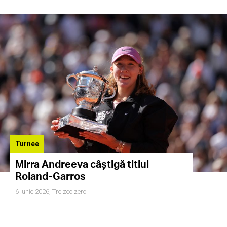
Turnee
Mirra Andreeva câștigă titlul
Roland-Garros
6 iunie 2026,
Treizecizero