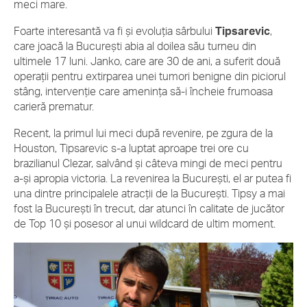
meci mare.
Foarte interesantă va fi și evoluția sârbului
Tipsarevic
,
care joacă la București abia al doilea său turneu din
ultimele 17 luni. Janko, care are 30 de ani, a suferit două
operații pentru extirparea unei tumori benigne din piciorul
stâng, intervenție care amenința să-i încheie frumoasa
carieră prematur.
Recent, la primul lui meci după revenire, pe zgura de la
Houston, Tipsarevic s-a luptat aproape trei ore cu
brazilianul Clezar, salvând și câteva mingi de meci pentru
a-și apropia victoria. La revenirea la București, el ar putea fi
una dintre principalele atracții de la București. Tipsy a mai
fost la București în trecut, dar atunci în calitate de jucător
de Top 10 și posesor al unui wildcard de ultim moment.