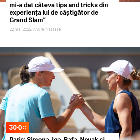
mi-a dat câteva tips and tricks din
experiența lui de câștigător de
Grand Slam”
22 mai 2022,
Andrei Năstase
Paris: Simona, Iga, Rafa, Novak și