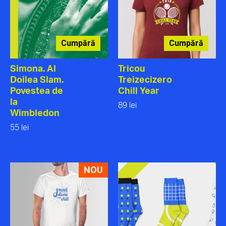
Cumpără
Cumpără
Simona. Al
Tricou
Doilea Slam.
Treizecizero
Povestea de
Chill Year
la
89 lei
Wimbledon
55 lei
NOU