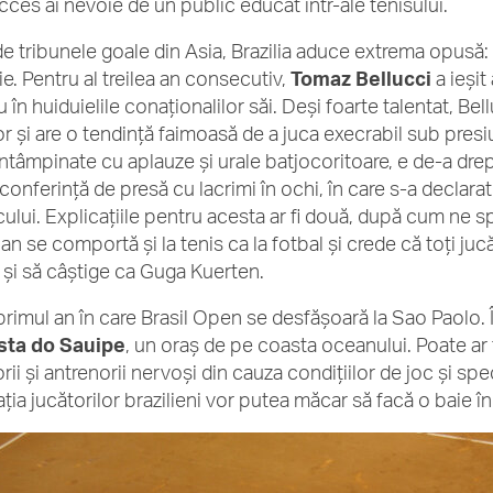
cces ai nevoie de un public educat într-ale tenisului.
de tribunele goale din Asia, Brazilia aduce extrema opusă:
ie. Pentru al treilea an consecutiv,
Tomaz Bellucci
a ieşit
 în huiduielile conaţionalilor săi. Deşi foarte talentat, Be
r şi are o tendinţă faimoasă de a juca execrabil sub presiun
întâmpinate cu aplauze şi urale batjocoritoare, e de-a drep
conferinţă de presă cu lacrimi în ochi, în care s-a declarat 
cului. Explicaţiile pentru acesta ar fi două, după cum ne s
ian se comportă şi la tenis ca la fotbal şi crede că toţi jucă
 şi să câştige ca Guga Kuerten.
primul an în care Brasil Open se desfăşoară la Sao Paolo. 
sta do Sauipe
, un oraş de pe coasta oceanului. Poate ar 
rii şi antrenorii nervoşi din cauza condiţiilor de joc şi sp
aţia jucătorilor brazilieni vor putea măcar să facă o baie 