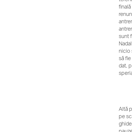
final
renun
antre
antren
sunt 
Nadal
nicio
să fie
dat, 
speri
Altă 
pe scă
ghide
pauze