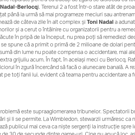
ă
Nadal-Berlocq
). Terenul 2 a fost într-o stare atât de pro
ţat până la urmă să mai programeze meciuri sau antrenam
nează de câteva zile în alt complex şi
Toni Nadal
a adunat 
orilor şi a cerut o întâlnire cu organizatorii pentru a remed
făcute în pripă de la început, nu prea poţi să remediezi de
 se spune că a primit o primă de 2 milioane de dolari pent
 sumă din lume nu poate compensa o accidentare, mai ale
 extra grijuliu acum. În fapt, în același meci cu Berlocq, R
piciorul în zgură încercând să facă o alunecare banală. A re
at pe toți fanii lui, evident că teama pentru accidentare a
problemă este supraaglomerarea tribunelor. Spectatorii br
ri şi li se permite. La Wimbledon, stewarzii urmăresc ca niş
ază publicul mai ceva ca nişte sergenţi la instrucţie spre 
 de 30 de secunde dintre game-uri. Cine nu apucă loc, a