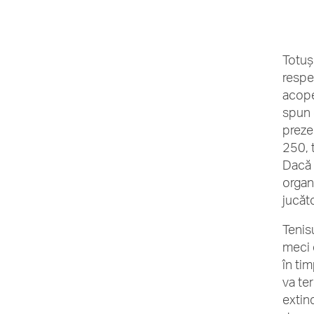
Totuş
respe
acoper
spun 
preze
250, t
Dacă 
organi
jucăto
Tenisu
meci 
în tim
va te
extin