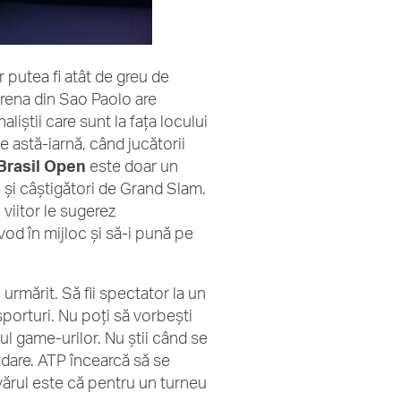
 putea fi atât de greu de
arena din Sao Paolo are
aliştii care sunt la faţa locului
 astă-iarnă, când jucătorii
Brasil Open
este doar un
i şi câştigători de Grand Slam.
 viitor le sugerez
vod în mijloc şi să-i pună pe
urmărit. Să fii spectator la un
sporturi. Nu poţi să vorbeşti
pul game-urilor. Nu ştii când se
ăbdare. ATP încearcă să se
evărul este că pentru un turneu