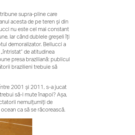
 tribune supra-pline care
 anul acesta de pe teren şi din
llucci nu este cel mai constant
e. Iar când dublele greşeli îţi
tul demoralizator. Bellucci a
„întristat” de atitudinea
pune presa braziliană: publicul
torii brazilieni trebuie să
Între 2001 şi 2011, s-a jucat
trebui să-l mute înapoi? Aşa,
ectatorii nemulţumiţi de
în ocean ca să se răcorească.