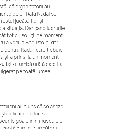
astă, că organizatorii au
ente pe el. Rafa Nadal se
restul jucătorilor şi
ia situaţia. Dar când lucrurile
cât tot cu soluţii de moment.
ru a veni la Sao Paolo, dar
s pentru Nadal, care trebuie
afa și-a prins, la un moment
zultat o tumbă urâtă care i-a
 fulgerat pe toată lumea.
azilieni au ajuns să se aşeze
te ulii fiecare loc şi
locurile goale în minusculele
şteaptă cuminte următorul