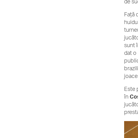
de su
Faţă 
huidu
turneu
jucăto
sunt 
dat o 
publi
brazil
joace
Este 
în
Co
jucăto
prest