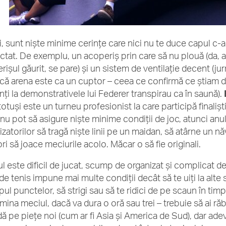
i, sunt nişte minime cerinţe care nici nu te duce capul c-ar
ctat. De exemplu, un acoperiş prin care să nu plouă (da, 
işul găurit, se pare) şi un sistem de ventilaţie decent (jurn
că arena este ca un cuptor – ceea ce confirmă ce știam de
nți la demonstrativele lui Federer transpirau ca în saună).
otuşi este un turneu profesionist la care participă finalişt
nu pot să asigure nişte minime condiţii de joc, atunci anul
zatorilor să tragă nişte linii pe un maidan, să atârne un nă
ri să joace meciurile acolo. Măcar o să fie originali.
l este dificil de jucat, scump de organizat şi complicat de 
de tenis impune mai multe condiţii decât să te uiţi la alte 
pul punctelor, să strigi sau să te ridici de pe scaun în tim
rmina meciul, dacă va dura o oră sau trei – trebuie să ai r
dă pe pieţe noi (cum ar fi Asia şi America de Sud), dar ad