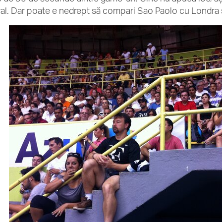
val. Dar poate e nedrept să compari Sao Paolo cu Londra şi 