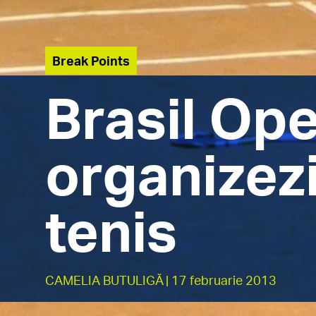
Break Points
Brasil Op
organizez
tenis
CAMELIA BUTULIGĂ
| 17 februarie 2013