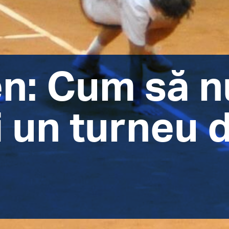
en: Cum să n
i un turneu 