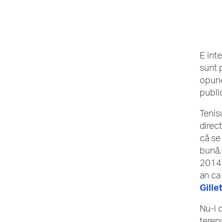
E int
sunt p
opune
public
Tenis
direct
că se
bună.
2014.
an ca
Gille
Nu-i d
teren