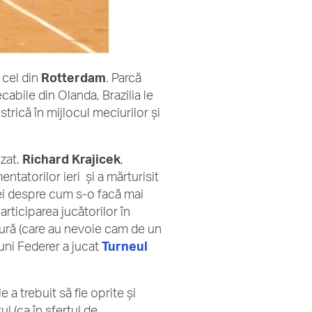
 cel din
Rotterdam
. Parcă
cabile din Olanda, Brazilia le
rică în mijlocul meciurilor şi
izat.
Richard Krajicek
,
entatorilor ieri şi a mărturisit
dei despre cum s-o facă mai
rticiparea jucătorilor în
zgură (care au nevoie cam de un
uni Federer a jucat
Turneul
 a trebuit să fie oprite şi
l (ca în sfertul de