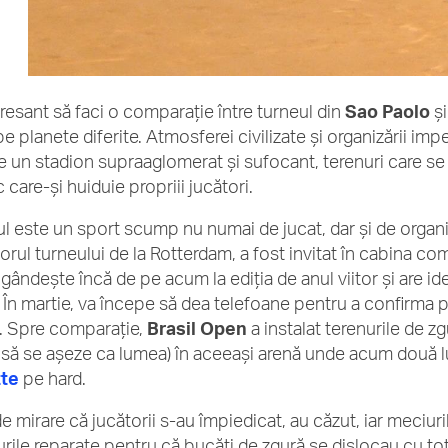
eresant să faci o comparaţie între turneul din
Sao Paolo
şi
e planete diferite. Atmosferei civilizate şi organizării impe
 un stadion supraaglomerat şi sufocant, terenuri care se st
 care-şi huiduie propriii jucători.
ul este un sport scump nu numai de jucat, dar şi de organ
orul turneului de la Rotterdam, a fost invitat în cabina com
 gândeşte încă de pe acum la ediţia de anul viitor şi are i
 În martie, va începe să dea telefoane pentru a confirma pa
 Spre comparaţie,
Brasil Open
a instalat terenurile de 
 să se aşeze ca lumea) în aceeaşi arenă unde acum două l
tte
pe hard.
e mirare că jucătorii s-au împiedicat, au căzut, iar meciurile
urile reparate pentru că bucăţi de zgură se dislocau cu totu