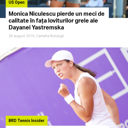
US Open
Monica Niculescu pierde un meci de
calitate în fața loviturilor grele ale
Dayanei Yastremska
26 august 2019,
Camelia Butuligă
BRD Tennis Insider