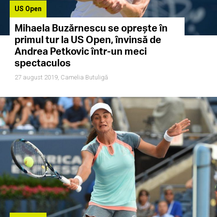
US Open
Mihaela Buzărnescu se oprește în
primul tur la US Open, învinsă de
Andrea Petkovic într-un meci
spectaculos
27 august 2019,
Camelia Butuligă