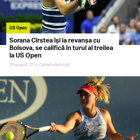
US Open
Sorana Cîrstea își ia revanșa cu
Bolsova, se califică în turul al treilea
la US Open
29 august 2019,
Camelia Butuligă