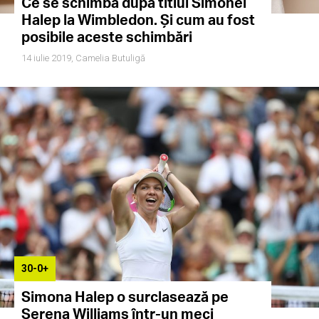
Ce se schimbă după titlul Simonei
Halep la Wimbledon. Și cum au fost
posibile aceste schimbări
14 iulie 2019,
Camelia Butuligă
30-0+
Simona Halep o surclasează pe
Serena Williams într-un meci