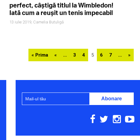
perfect, câștigă titlul la Wimbledon!
Iată cum a reușit un tenis impecabil
13 iulie 2019,
Camelia Butuligă
« Prima
«
...
3
4
5
6
7
...
»