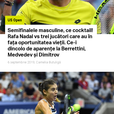
US Open
Semifinalele masculine, ce cocktail!
Rafa Nadal vs trei jucători care au în
fața oportunitatea vieții. Ce-i
dincolo de aparențe la Berrettini,
Medvedev și Dimitrov
6 septembrie 2019,
Camelia Butuligă