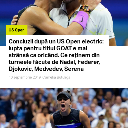
US Open
Concluzii după un US Open electric:
lupta pentru titlul GOAT e mai
strânsă ca oricând. Ce reținem din
turneele făcute de Nadal, Federer,
Djokovic, Medvedev, Serena
10 septembrie 2019,
Camelia Butuligă