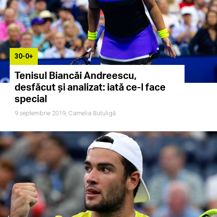
30-0+
Tenisul Biancăi Andreescu,
desfăcut și analizat: iată ce-l face
special
9 septembrie 2019,
Camelia Butuligă