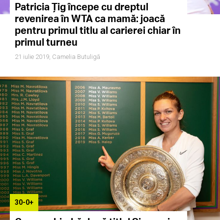
Patricia Țig începe cu dreptul
revenirea în WTA ca mamă: joacă
pentru primul titlu al carierei chiar în
primul turneu
21 iulie 2019,
Camelia Butuligă
30-0+