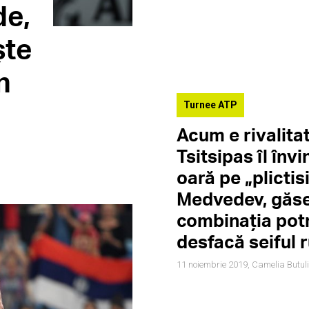
de,
ște
n
Turnee ATP
Acum e rivalita
Tsitsipas îl înv
oară pe „plictis
Medvedev, găs
combinația potr
desfacă seiful r
11 noiembrie 2019,
Camelia Butul