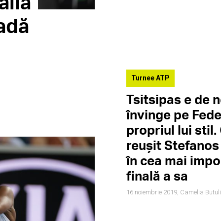
alia
nadă
Turnee ATP
Tsitsipas e de ne
învinge pe Fede
propriul lui stil
reușit Stefanos
în cea mai impo
finală a sa
16 noiembrie 2019,
Camelia Butul