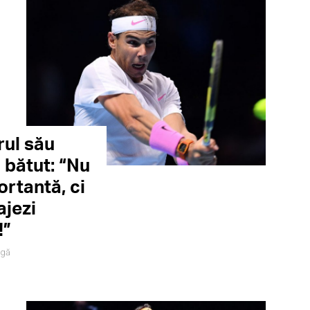
rul său
 bătut: “Nu
ortantă, ci
ajezi
!”
igă