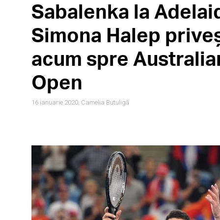
Sabalenka la Adelai
Simona Halep prive
acum spre Australia
Open
16 ianuarie 2020,
Camelia Butuligă