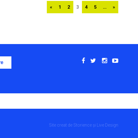
«
1
2
3
4
5
...
»
Site creat de
Storience
și
Live Design