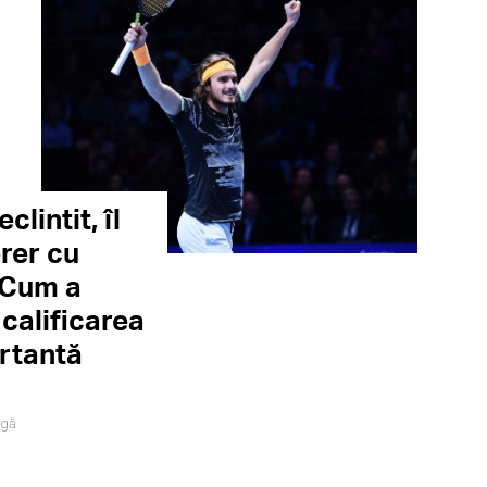
clintit, îl
rer cu
. Cum a
 calificarea
rtantă
igă