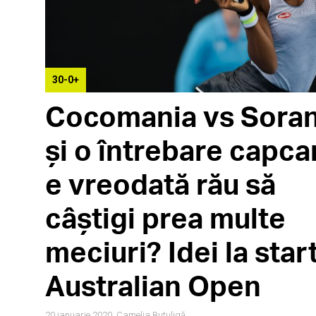
30-0+
Cocomania vs Sora
și o întrebare capca
e vreodată rău să
câștigi prea multe
meciuri? Idei la star
Australian Open
20 ianuarie 2020,
Camelia Butuligă