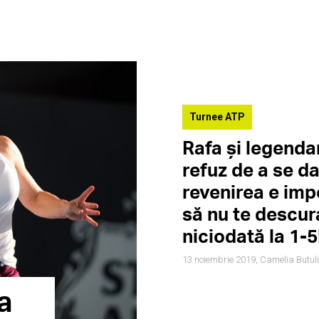
Turnee ATP
Rafa și legenda
refuz de a se da
revenirea e imp
să nu te descur
niciodată la 1-5
13 noiembrie 2019,
Camelia Butul
a