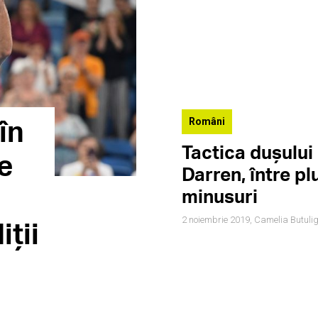
în
Români
Tactica dușului 
e
Darren, între plu
minusuri
2 noiembrie 2019,
Camelia Butuli
iții