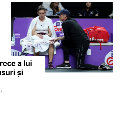
rece a lui
suri și
gă