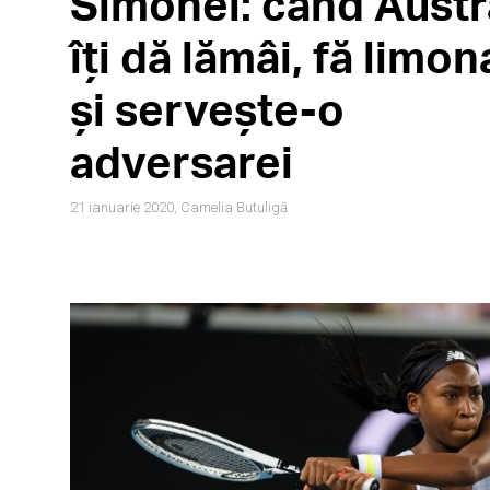
Simonei: când Austr
îți dă lămâi, fă limo
și servește-o
adversarei
21 ianuarie 2020,
Camelia Butuligă