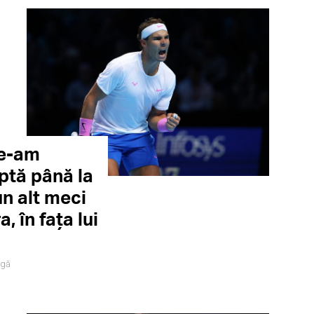
ce-am
uptă până la
un alt meci
, în fața lui
igă