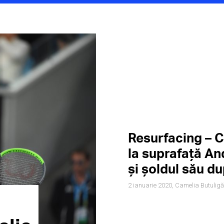
Resurfacing – C
la suprafață A
și șoldul său du
2 ianuarie 2020,
Camelia Butuligă