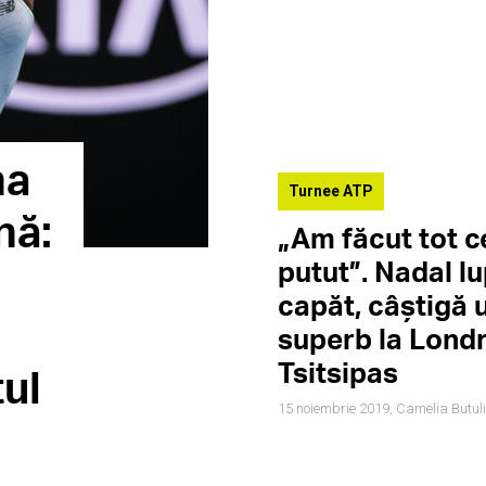
na
Turnee ATP
nă:
„Am făcut tot 
putut”. Nadal l
capăt, câștigă 
superb la Londra
Tsitsipas
tul
15 noiembrie 2019,
Camelia Butul