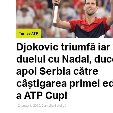
Turnee ATP
Djokovic triumfă iar 
duelul cu Nadal, duc
apoi Serbia către
câștigarea primei ed
a ATP Cup!
12 ianuarie 2020,
Camelia Butuligă