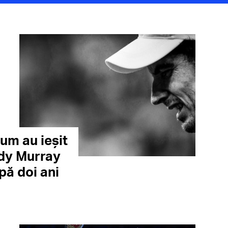
um au ieșit
ndy Murray
pă doi ani