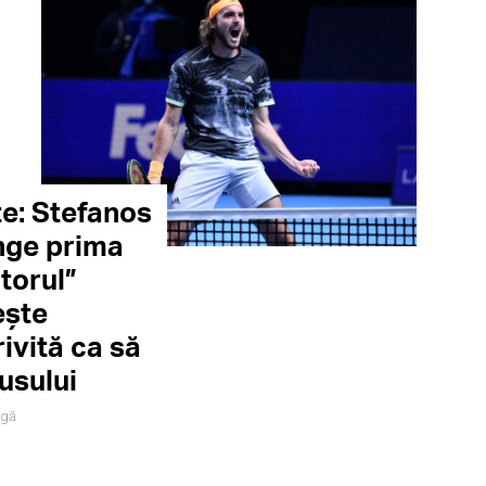
te: Stefanos
inge prima
itorul”
ește
ivită ca să
usului
igă