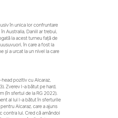
lusiv în unica lor confruntare
n Australia, Daniil ar trebui,
bogată la acest turneu față de
Ruusuvuori, în care a fost la
și a urcat la un nivel la care
o-head pozitiv cu Alcaraz,
3). Zverev l-a bătut pe hard,
m (în sfertul de la RG 2022).
 al lui l-a bătut în sferturile
 pentru Alcaraz, care a ajuns
oc contra lui. Cred că amândoi