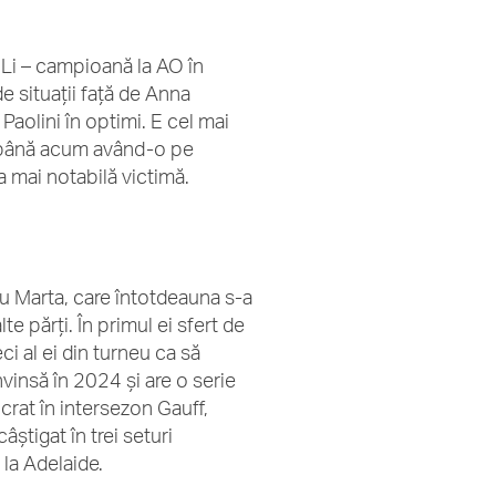
 Li – campioană la AO în
e situații față de Anna
aolini în optimi. E cel mai
de până acum având-o pe
 mai notabilă victimă.
ru Marta, care întotdeauna s-a
te părți. În primul ei sfert de
i al ei din turneu ca să
vinsă în 2024 și are o serie
lucrat în intersezon Gauff,
știgat în trei seturi
 la Adelaide.