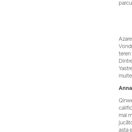
parcu
Azare
Vondr
teren
Dintre
Yastr
multe
Anna
Qinwe
califi
mai m
jucăt
asta 