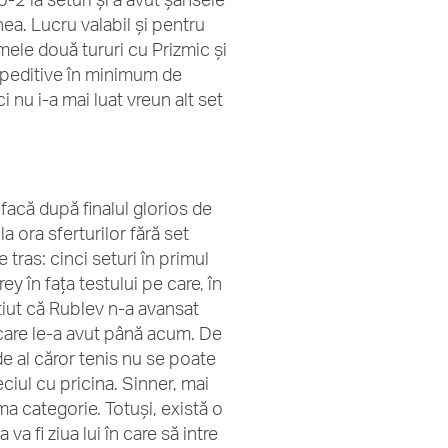
inea. Lucru valabil și pentru
mele două tururi cu Prizmic și
expeditive în minimum de
i nu i-a mai luat vreun alt set
facă după finalul glorios de
a ora sferturilor fără set
 tras: cinci seturi în primul
ey în fața testului pe care, în
știut că Rublev n-a avansat
 care le-a avut până acum. De
 de al căror tenis nu se poate
eciul cu pricina. Sinner, mai
ma categorie. Totuși, există o
a fi ziua lui în care să intre