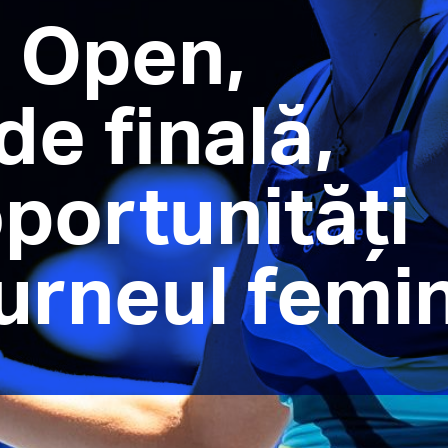
n Open,
de finală,
portunități
turneul femi