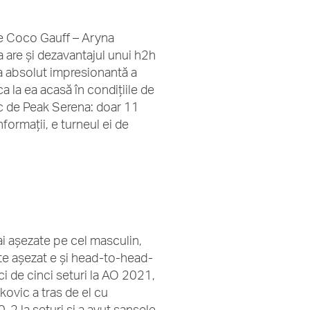
le Coco Gauff – Aryna
a are și dezavantajul unui h2h
ma absolut impresionantă a
 la ea acasă în condițiile de
sc de Peak Serena: doar 11
formații, e turneul ei de
mai așezate pe cel masculin,
rte așezat e și head-to-head-
ci de cinci seturi la AO 2021,
kovic a tras de el cu
-2 la seturi și a avut șansele