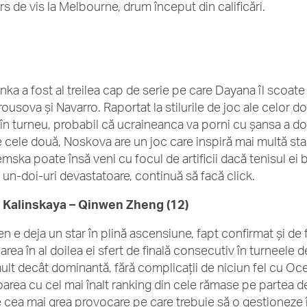
rs de vis la Melbourne, drum început din calificări.
nka a fost al treilea cap de serie pe care Dayana îl scoate
ousova și Navarro. Raportat la stilurile de joc ale celor do
 în turneu, probabil că ucraineanca va porni cu șansa a doua
 cele două, Noskova are un joc care inspiră mai multă stabil
emska poate însă veni cu focul de artificii dacă tenisul ei 
 un-doi-uri devastatoare, continuă să facă click.
 Kalinskaya – Qinwen Zheng (12)
n e deja un star în plină ascensiune, fapt confirmat și de f
carea în al doilea ei sfert de finală consecutiv în turneele
ult decât dominantă, fără complicații de niciun fel cu 
oarea cu cel mai înalt ranking din cele rămase pe partea de
e cea mai grea provocare pe care trebuie să o gestioneze