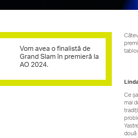
Câtev
premi
Vom avea o finalistă de
tablo
Grand Slam în premieră la
AO 2024.
Lind
Ce șa
mai d
tradi
probl
Yastr
două 