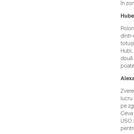
în zo
Huber
Polon
dintr
totuș
Hubi, 
două 
poate
Alexa
Zvere
lucru
pe zg
Ceva 
USO 2
pentr