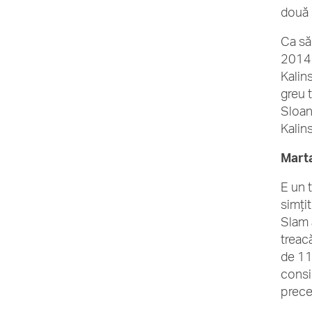
două 
Ca să
2014,
Kalin
greu 
Sloan
Kalin
Marta
E un 
simțit
Slam 
treac
de 11 
consi
prece