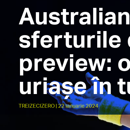
Australia
sferturile 
preview: o
uriașe în 
TREIZECIZERO
| 22 ianuarie 2024