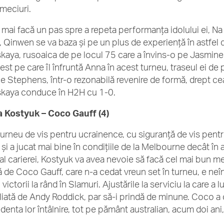
meciuri.
 mai facă un pas spre a repeta performanța idolului ei, Na
 Qinwen se va baza și pe un plus de experiență în astfel d
skaya, rusoaica de pe locul 75 care a învins-o pe Jasmine P
test pe care îl înfruntă Anna în acest turneu, traseul ei 
e Stephens, într-o rezonabilă revenire de formă, drept cea
skaya conduce în H2H cu 1-0.
 Kostyuk – Coco Gauff (4)
turneu de vis pentru ucrainence, cu siguranță de vis pent
 și a jucat mai bine în condițiile de la Melbourne decât în al
al carierei, Kostyuk va avea nevoie să facă cel mai bun mec
ă de Coco Gauff, care n-a cedat vreun set în turneu, e neîn
victorii la rând în Slamuri. Ajustările la serviciu la care a 
liată de Andy Roddick, par să-i prindă de minune. Coco a câ
denta lor întâlnire, tot pe pământ australian, acum doi ani,