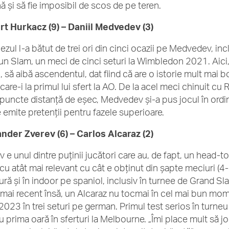
nă și să fie imposibil de scos de pe teren.
t Hurkacz (9) – Daniil Medvedev (3)
ezul l-a bătut de trei ori din cinci ocazii pe Medvedev, inc
-un Slam, un meci de cinci seturi la Wimbledon 2021. Aici, î
i, să aibă ascendentul, dat fiind că are o istorie mult mai 
care-i la primul lui sfert la AO. De la acel meci chinuit cu 
puncte distanță de eșec, Medvedev și-a pus jocul în ordine 
 emite pretenții pentru fazele superioare.
nder Zverev (6) – Carlos Alcaraz (2)
v e unul dintre puținii jucători care au, de fapt, un head-t
 cu atât mai relevant cu cât e obținut din șapte meciuri (4-
ură și în indoor pe spaniol, inclusiv în turnee de Grand Sla
mai recent însă, un Alcaraz nu tocmai în cel mai bun moment
023 în trei seturi pe german. Primul test serios în turneu
u prima oară în sferturi la Melbourne. „Îmi place mult să j