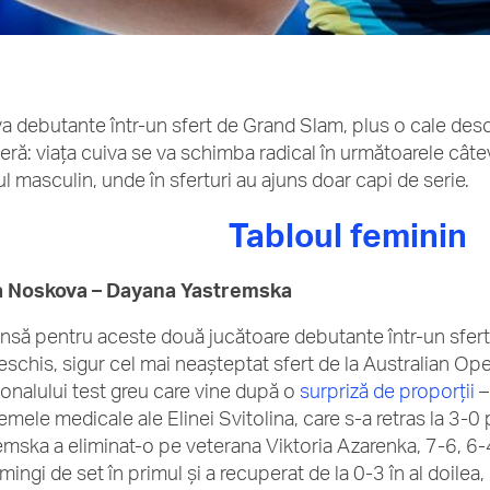
a debutante într-un sfert de Grand Slam, plus o cale desch
eră: viața cuiva se va schimba radical în următoarele câte
ul masculin, unde în sferturi au ajuns doar capi de serie.
Tabloul feminin
a Noskova – Dayana Yastremska
nsă pentru aceste două jucătoare debutante într-un sfert 
eschis, sigur cel mai neașteptat sfert de la Australian Op
ționalului test greu care vine după o
surpriză de proporții
–
emele medicale ale Elinei Svitolina, care s-a retras la 3-0
emska a eliminat-o pe veterana Viktoria Azarenka, 7-6, 6-4,
mingi de set în primul și a recuperat de la 0-3 în al doilea