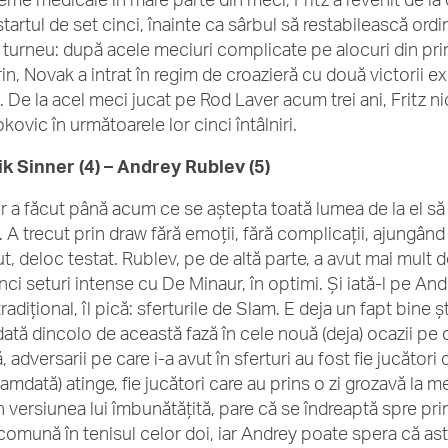
 startul de set cinci, înainte ca sârbul să restabilească ord
 turneu: după acele meciuri complicate pe alocuri din pri
in, Novak a intrat în regim de croazieră cu două victorii 
. De la acel meci jucat pe Rod Laver acum trei ani, Fritz nic
okovic în următoarele lor cinci întâlniri.
k Sinner (4) – Andrey Rublev (5)
r a făcut până acum ce se aștepta toată lumea de la el să 
A trecut prin draw fără emoții, fără complicații, ajungând l
t, deloc testat. Rublev, pe de altă parte, a avut mai mult de
inci seturi intense cu De Minaur, în optimi. Și iată-l pe Andr
adițional, îl pică: sferturile de Slam. E deja un fapt bine 
dată dincolo de această fază în cele nouă (deja) ocazii pe
, adversarii pe care i-a avut în sferturi au fost fie jucători
mdată) atinge, fie jucători care au prins o zi grozavă la m
în versiunea lui îmbunătățită, pare că se îndreaptă spre pri
omună în tenisul celor doi, iar Andrey poate spera că asta v