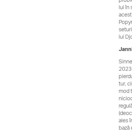
lui în
acest
Popyr
seturi
lui Dj
Janni
Sinne
2023. 
pierdu
tur, c
mod tr
nicio
regulă
(deoca
ales 
bază c