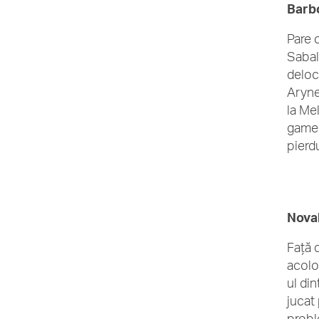
Barbo
Pare 
Sabal
deloc
Aryne
la Me
game-
pierd
Novak
Față 
acolo
ul di
jucat 
probl