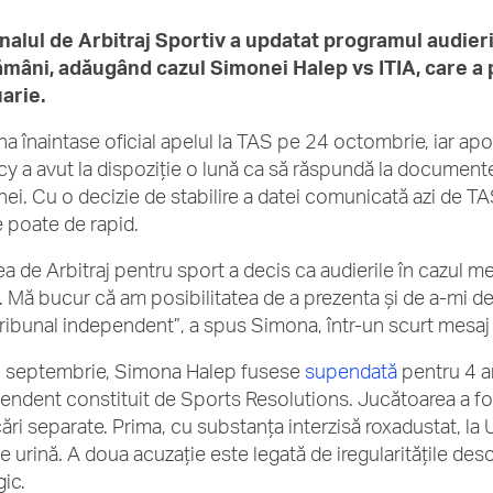
nalul de Arbitraj Sportiv a updatat programul audie
mâni, adăugând cazul Simonei Halep vs ITIA, care a 
arie.
a înaintase oficial apelul la TAS pe 24 octombrie, iar apoi
y a avut la dispoziție o lună ca să răspundă la documen
ei. Cu o decizie de stabilire a datei comunicată azi de TAS
e poate de rapid.
ea de Arbitraj pentru sport a decis ca audierile în cazul me
 Mă bucur că am posibilitatea de a prezenta și de a-mi de
tribunal independent”, a spus Simona, într-un scurt mesaj
 septembrie, Simona Halep fusese
supendată
pentru 4 an
endent constituit de Sports Resolutions. Jucătoarea a f
cări separate. Prima, cu substanța interzisă roxadustat, l
de urină. A doua acuzație este legată de iregularitățile de
gic.