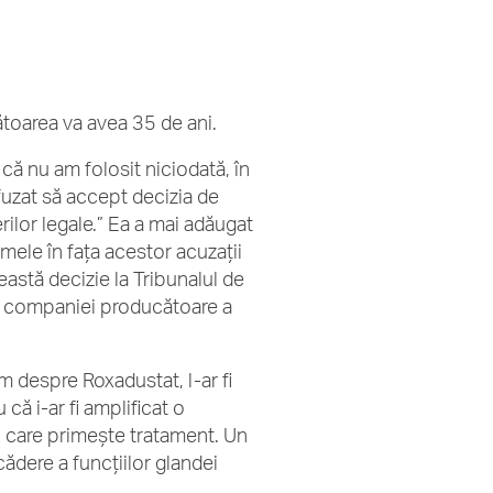
toarea va avea 35 de ani.
că nu am folosit niciodată, în
fuzat să accept decizia de
ilor legale.” Ea a mai adăugat
umele în fața acestor acuzații
eastă decizie la Tribunalul de
va companiei producătoare a
m despre Roxadustat, l-ar fi
că i-ar fi amplificat o
u care primește tratament. Un
dere a funcțiilor glandei