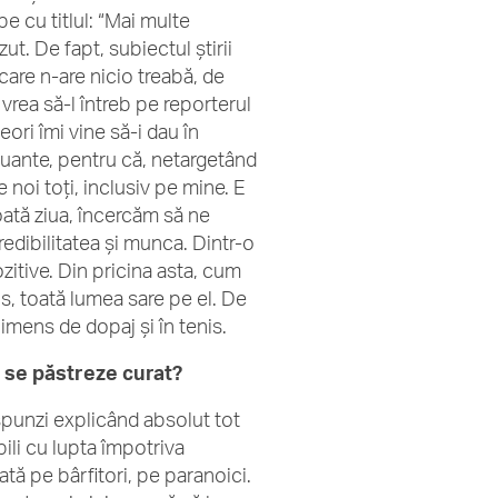
pe cu titlul: “Mai multe
ut. De fapt, subiectul știrii
are n-are nicio treabă, de
vrea să-l întreb pe reporterul
ori îmi vine să-i dau în
sinuante, pentru că, netargetând
e noi toți, inclusiv pe mine. E
oată ziua, încercăm să ne
credibilitatea și munca. Dintr-o
zitive. Din pricina asta, cum
s, toată lumea sare pe el. De
l imens de dopaj și în tenis.
ă se păstreze curat?
ăspunzi explicând absolut tot
ili cu lupta împotriva
ată pe bârfitori, pe paranoici.