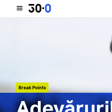
Break Points
Adevărurile