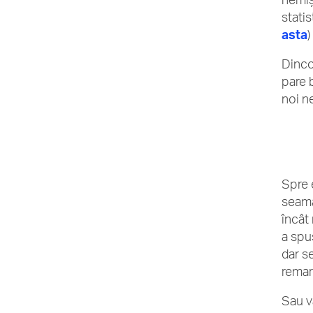
statis
asta
Dincol
pare 
noi n
Spre 
seamă
încât
a spu
dar s
remar
Sau v