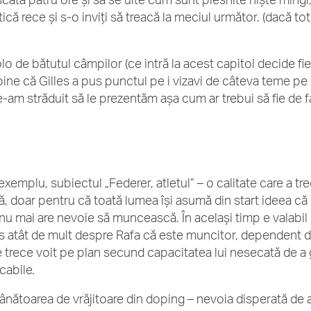
tică rece și s-o inviți să treacă la meciul următor. (dacă t
)
o de bătutul câmpilor (ce intră la acest capitol decide fiec
bine că Gilles a pus punctul pe i vizavi de câteva teme pe c
e-am străduit să le prezentăm așa cum ar trebui să fie de f
exemplu, subiectul „Federer, atletul” – o calitate care a t
, doar pentru că toată lumea își asumă din start ideea că 
 nu mai are nevoie să muncească. În același timp e valabil ș
s atât de mult despre Rafa că este muncitor, dependent de 
e trece voit pe plan secund capacitatea lui nesecată de a 
cabile.
ânătoarea de vrăjitoare din doping – nevoia disperată de a