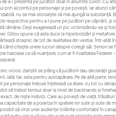
 de a-i prezenta pe jucători doar în anumite culori. Cu alte
ui prin accentul pe personaje și pe povești, iar atunci cân
ndabilă, nu se mai obosește să mai ajungă la substanță. B
țile respective pentru a-i pune pe jucători pe căprării, și 
ată rămâne. Deși exagerează un pic victimizându-se și fo
per, Gillou spune că asta duce la hiperbolizări și metafor
rtează strașnic de tot de realitatea din vestiar. Într-atât 
ă când citește unele lucruri despre colegii săi. Simon se 
le hazoase ca să nuanțeze, cum ar fi rivalitatea Federer 
 separat.
erc vicios: ziariștii se plâng că jucătorii dau declarații g
rii, iată, fac asta pentru autoapărare. Pe de altă parte, ten
t pe personaje trebuie înțeleasă ca atare, cu tot cu derap
ibil să tratezi tenisul doar la nivel de backhands și foreha
 exact, de niște indivizi. Care au povești de viață, trăsături
 capacitate de a polariza în spatele lor sute și sute de mii d
i posibil să vinzi unei audiențe tolănite confortabil în can
ată patru ore și să se uite cum sunt plesnite niște mingi, ia