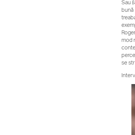
Sau (
bună ș
treab
exempl
Roger 
mod no
contex
perce
se str
Interv