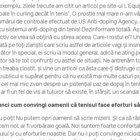
xemplu, zilele trecute am citit un articol pe site-ul L’Equi
ale în curling decât în tenis”. O prostie mai mare n-am văz
umărul de controale efectuat de US Anti-doping Agency, c
 cu sistemul anti-doping din tenis! Dezinformare totală. Aș 
tiv ce vrea să obțină cu știrea aceea. Care-i rostul ei? Une
tă pe toți ziariștii care scriu astfel de articole vagi și in
ător în special, ei scriu la modul general, adică ne ating p
tor să te tot confrunți cu astfel de situații. Ne antrenăm t
treaba cinstit, și vine un articol ca ăsta care-ți distruge 
 publicul e supărat pentru că nu există mai multe cazuri po
 cel mai mic zvon despre un potențial caz de dopaj în teni
ar fi un fel de vis al tuturor să existe, în sfârșit, un scanda
unci cum convingi oamenii că tenisul face eforturi s
nu poți! Nu putem opri oamenii să scrie mizerii. Și ca să r
cem noi, ar fi vorbăraie goală. Noi suntem foarte confortab
ului și cu eforturile noastre. Dar nu-i poți convinge niciod