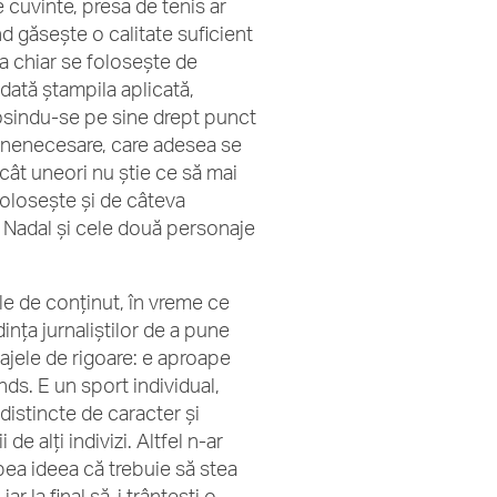
 cuvinte, presa de tenis ar
d găsește o calitate suficient
a chiar se folosește de
odată ștampila aplicată,
losindu-se pe sine drept punct
e nenecesare, care adesea se
încât uneori nu știe ce să mai
folosește și de câteva
– Nadal și cele două personaje
oale de conținut, în vreme ce
dința jurnaliștilor de a pune
ajele de rigoare: e aproape
nds. E un sport individual,
 distincte de caracter și
e alți indivizi. Altfel n-ar
apea ideea că trebuie să stea
r la final să-i trântești o