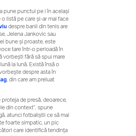
 a pune punctul pe i în același
 o listă pe care și-ar mai face
viu
despre banii din tenis are
se, Jelena Jankovic sau
dei bune și proaste, este
oce tare într-o perioadă în
ă vorbești fără să spui mare
 lună la lună. Există însă o
n vorbește despre asta în
Mag
, din care am preluat
e proteja de presă, deoarece,
bele din context”, spune
ă, atunci fotbaliștii ce să mai
e foarte simpatic, un pic
cători care identifică tendința