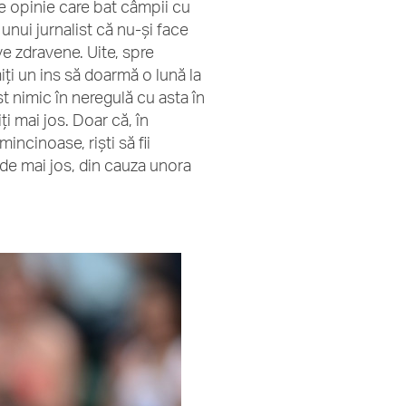
de opinie care bat câmpii cu
unui jurnalist că nu-și face
e zdravene. Uite, spre
miți un ins să doarmă o lună la
st nimic în neregulă cu asta în
ți mai jos. Doar că, în
mincinoase, riști să fii
 de mai jos, din cauza unora