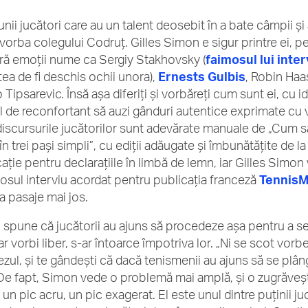
unii jucători care au un talent deosebit în a bate câmpii și
 vorba colegului Codruț. Gilles Simon e sigur printre ei, pe
ără emoții nume ca Sergiy Stakhovsky (
faimosul lui inter
tea de fi deschis ochii unora),
Ernests Gulbis
, Robin Haa
Tipsarevic. Însă așa diferiți și vorbăreți cum sunt ei, cu i
l de reconfortant să auzi gânduri autentice exprimate cu v
discursurile jucătorilor sunt adevărate manuale de „Cum s
în trei pași simpli”, cu ediții adăugate și îmbunătățite de la
cație pentru declarațiile în limbă de lemn, iar Gilles Simo
sul interviu acordat pentru publicația franceză
Tennis
a pasaje mai jos.
u spune că jucătorii au ajuns să procedeze așa pentru a s
ar vorbi liber, s-ar întoarce împotriva lor. „Ni se scot vor
ezul, și te gândești că dacă tenismenii au ajuns să se plâng
 De fapt, Simon vede o problemă mai amplă, și o zugrăveșt
 un pic acru, un pic exagerat. El este unul dintre puținii ju