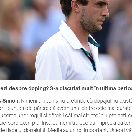
ezi despre doping? S-a discutat mult în ultima perio
s Simon:
Nimeni din tenis nu pretinde că dopajul nu există
orii, suntem de părere că avem unul dintre cele mai curate
ducerea unor reguli și pârghii cât mai stricte în lupta ant
gic, spre exemplu. Însă oamenii trăiesc cu impresia că ten
 de flagelul dopajului. Media au un rol important. Uneori v