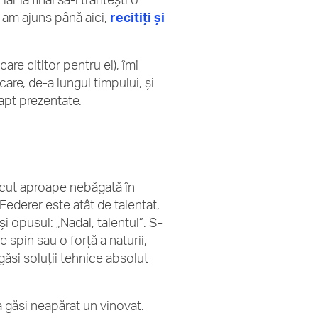
ot am ajuns până aici,
recitiți și
are cititor pentru el), îmi
are, de-a lungul timpului, și
apt prezentate.
recut aproape nebăgată în
Federer este atât de talentat,
i opusul: „Nadal, talentul”. S-
spin sau o forță a naturii,
găsi soluții tehnice absolut
 găsi neapărat un vinovat.