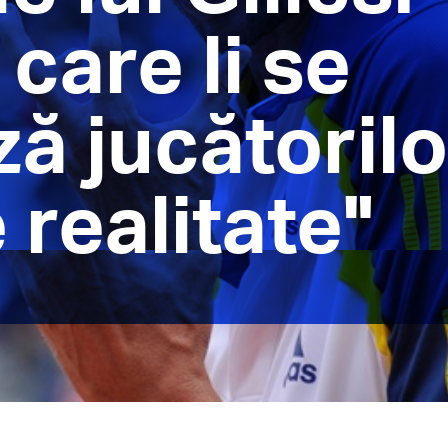
care li se
ă jucătorilo
 realitate"