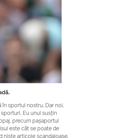
adă.
 în sportul nostru. Dar noi,
 sporturi. Eu unul susțin
i-dopaj, precum pașaportul
isul este cât se poate de
ăd niște articole scandaloase.