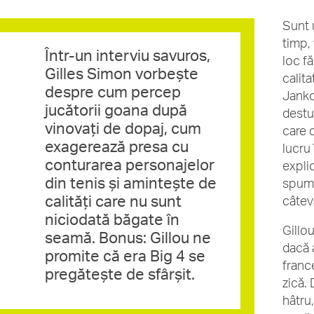
Sunt 
timp,
Într-un interviu savuros,
loc f
Gilles Simon vorbește
calita
despre cum percep
Janko 
jucătorii goana după
destu
vinovați de dopaj, cum
care 
exagerează presa cu
lucru 
conturarea personajelor
expli
din tenis și amintește de
spumo
calități care nu sunt
câtev
niciodată băgate în
Gillo
seamă. Bonus: Gillou ne
dacă 
promite că era Big 4 se
franc
pregătește de sfârșit.
zică.
hâtru,