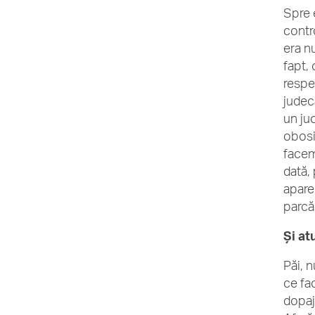
Spre e
contro
era n
fapt,
respec
judeca
un juc
obosi
facem 
dată,
apare
parcă 
Și at
Păi, 
ce fa
dopaj