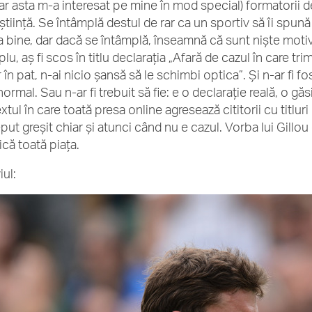
iar asta m-a interesat pe mine în mod special) formatorii 
tiință. Se întâmplă destul de rar ca un sportiv să îi spună 
a bine, dar dacă se întâmplă, înseamnă că sunt niște motiv
u, aș fi scos în titlu declarația „Afară de cazul în care tri
în pat, n-ai nicio șansă să le schimbi optica”. Și n-ar fi fo
rmal. Sau n-ar fi trebuit să fie: e o declarație reală, o găsi
tul în care toată presa online agresează cititorii cu titluri 
put greșit chiar și atunci când nu e cazul. Vorba lui Gillou
ică toată piața.
iul: