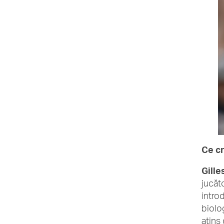
Ce cr
Gille
jucăt
intro
biolo
atins