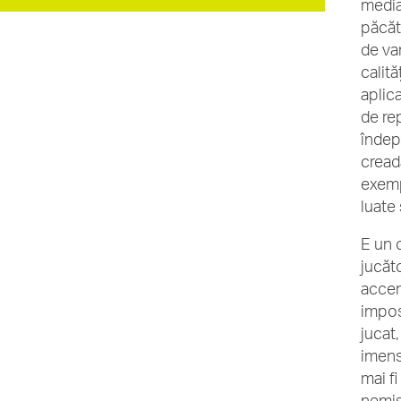
media
păcăt
de va
calită
aplic
de re
îndepă
cread
exemp
luate
E un c
jucăto
accen
impos
jucat,
imensa
mai f
nemișc