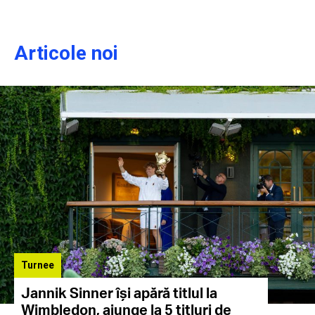
Articole noi
Turnee
Jannik Sinner își apără titlul la
Wimbledon, ajunge la 5 titluri de