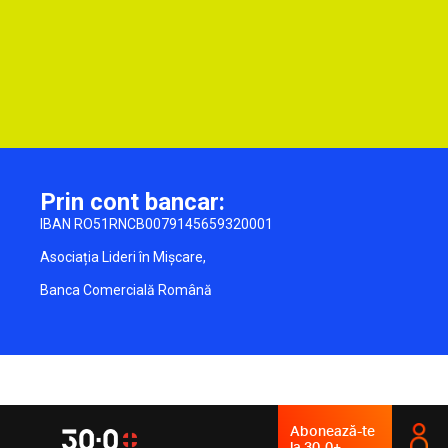
Prin cont bancar:
IBAN RO51RNCB0079145659320001
Asociația Lideri în Mișcare,
Banca Comercială Română
Abonează-te
la 30-0+