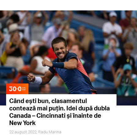
Când ești bun, clasamentul
contează mai puțin. Idei după dubla
Canada – Cincinnati și înainte de
New York
22 august 2022,
Radu Marina