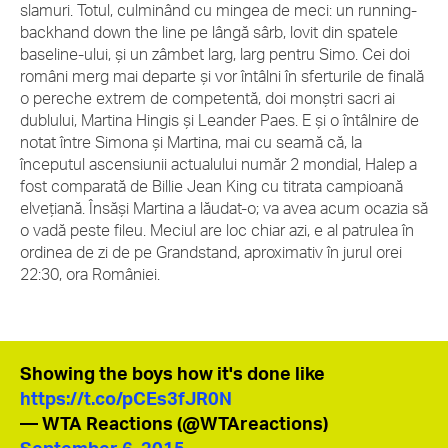
slamuri. Totul, culminând cu mingea de meci: un running-
backhand down the line pe lângă sârb, lovit din spatele
baseline-ului, și un zâmbet larg, larg pentru Simo. Cei doi
români merg mai departe și vor întâlni în sferturile de finală
o pereche extrem de competentă, doi monștri sacri ai
dublului, Martina Hingis și Leander Paes. E și o întâlnire de
notat între Simona și Martina, mai cu seamă că, la
începutul ascensiunii actualului număr 2 mondial, Halep a
fost comparată de Billie Jean King cu titrata campioană
elvețiană. Însăși Martina a lăudat-o; va avea acum ocazia să
o vadă peste fileu. Meciul are loc chiar azi, e al patrulea în
ordinea de zi de pe Grandstand, aproximativ în jurul orei
22:30, ora României.
Showing the boys how it's done like
https://t.co/pCEs3fJR0N
— WTA Reactions (@WTAreactions)