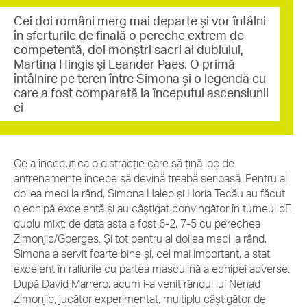
Cei doi români merg mai departe și vor întâlni
în sferturile de finală o pereche extrem de
competentă, doi monștri sacri ai dublului,
Martina Hingis și Leander Paes. O primă
întâlnire pe teren între Simona și o legendă cu
care a fost comparată la începutul ascensiunii
ei
Ce a început ca o distracție care să țină loc de
antrenamente începe să devină treabă serioasă. Pentru al
doilea meci la rând, Simona Halep și Horia Tecău au făcut
o echipă excelentă și au câștigat convingător în turneul dE
dublu mixt: de data asta a fost 6-2, 7-5 cu perechea
Zimonjic/Goerges. Și tot pentru al doilea meci la rând,
Simona a servit foarte bine și, cel mai important, a stat
excelent în raliurile cu partea masculină a echipei adverse.
După David Marrero, acum i-a venit rândul lui Nenad
Zimonjic, jucător experimentat, multiplu câștigător de