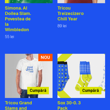
Simona. Al
Tricou
Doilea Slam.
Treizecizero
Povestea de
Chill Year
la
89 lei
Wimbledon
55 lei
NOU
Cumpără
Cumpără
Tricou Grand
Sox 30-0. 3
Slams and
Pack