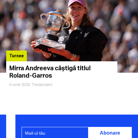
Turnee
Mirra Andreeva câștigă titlul
Roland-Garros
6 iunie 2026,
Treizecizero