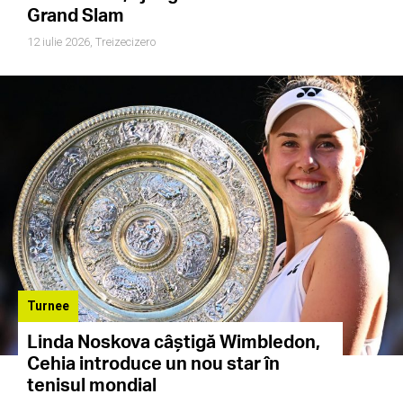
Grand Slam
12 iulie 2026,
Treizecizero
Turnee
Linda Noskova câștigă Wimbledon,
Cehia introduce un nou star în
tenisul mondial