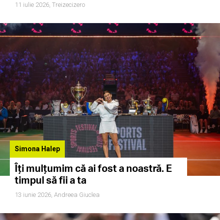
11 iulie 2026,
Treizecizero
Simona Halep
Îți mulțumim că ai fost a noastră. E
timpul să fii a ta
13 iunie 2026,
Andreea Giuclea