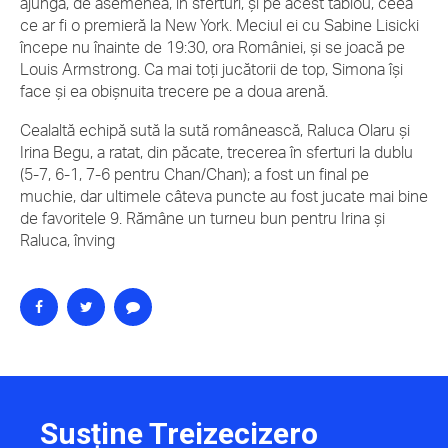
ajungă, de asemenea, în sferturi, și pe acest tablou, ceea
ce ar fi o premieră la New York. Meciul ei cu Sabine Lisicki
începe nu înainte de 19:30, ora României, și se joacă pe
Louis Armstrong. Ca mai toți jucătorii de top, Simona își
face și ea obișnuita trecere pe a doua arenă.
Cealaltă echipă sută la sută românească, Raluca Olaru și
Irina Begu, a ratat, din păcate, trecerea în sferturi la dublu
(5-7, 6-1, 7-6 pentru Chan/Chan); a fost un final pe
muchie, dar ultimele câteva puncte au fost jucate mai bine
de favoritele 9. Rămâne un turneu bun pentru Irina și
Raluca, înving
Susține Treizecizero