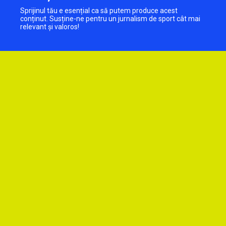
Sprijinul tău e esențial ca să putem produce acest
conținut. Susține-ne pentru un jurnalism de sport cât mai
relevant și valoros!