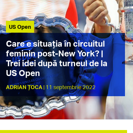
US Open
Care e situația în circuitul
feminin post-New York? |
Trei idei după turneul de la
US Open
ADRIAN ȚOCA
| 11 septembrie 2022