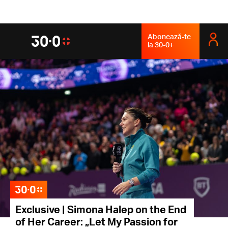
Abonează-te
la 30-0+
Exclusive | Simona Halep on the End
of Her Career: „Let My Passion for