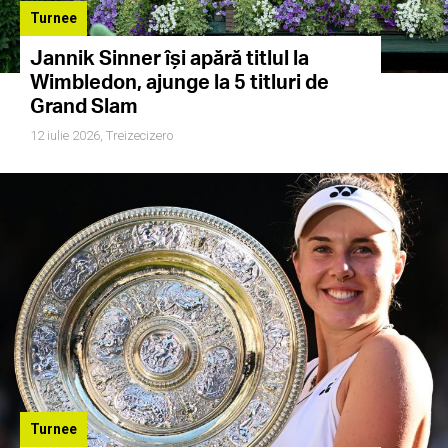
Turnee
Jannik Sinner își apără titlul la
Wimbledon, ajunge la 5 titluri de
Grand Slam
12 iulie 2026,
Treizecizero
Turnee