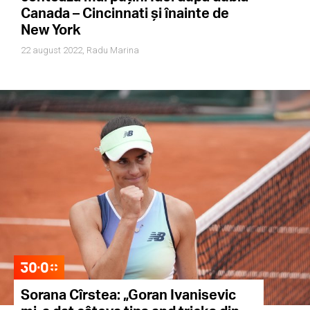
Canada – Cincinnati și înainte de
New York
22 august 2022,
Radu Marina
Sorana Cîrstea: „Goran Ivanisevic