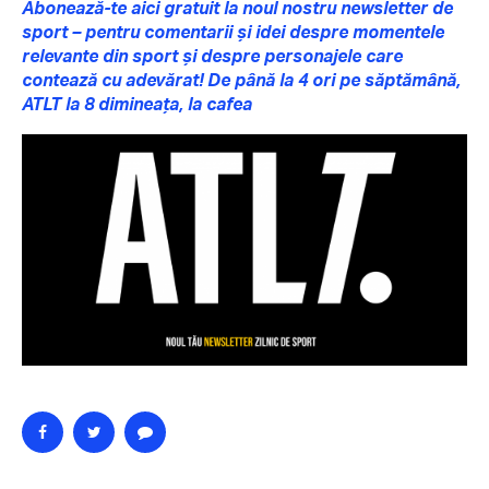
Abonează-te aici gratuit la noul nostru newsletter de
sport – pentru comentarii și idei despre momentele
relevante din sport și despre personajele care
contează cu adevărat! De până la 4 ori pe săptămână,
ATLT la 8 dimineața, la cafea