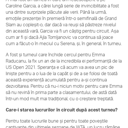
Caroline Garcia, a cărei lungă serie de invincibilitate a fost
una dintre surprizele plăcute ale verii. Până la urmă,
emoțiile prezenței în premieră într-o semifinală de Grand
Slam au copleșit-o, dar dacă va reuși să păstreze nivelul
din această vară, Garcia va fi un câștig pentru circuit. Așa
cum ar fi și dacă Ajla Tomljanovic va continua să joace
cum a făcut-o în meciul cu Serena, și, în general, în turneu.
A fost și turneul care închide cercul pentru Emma
Raducanu, la fix un an de la incredibila ei performanță de la
US Open 2021. Speranța e că acum va avea un pic de
liniște pentru a o lua de la capăt și de a se folosi de toată
această experiență acumulată pentru a-și continua
dezvoltarea. Pentru că nu-i niciun motiv pentru care Emma
să nu revină în prima parte a clasamentului, de astă dată
într-un mod mult mai tradițional, cu o creștere treptată.
Care-i starea lucrurilor în circuit după acest turneu?
Pentru toate lucrurile bune și pentru toate poveștile
captivante din ultimele sezoane de WTA, un lucru rămâne