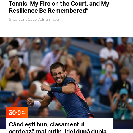
Tennis, My Fire on the Court, and My
Resilience Be Remembered”
5 februarie 2025,
Adrian Țoca
Când ești bun, clasamentul
contează mai puțin. Idei după dubla