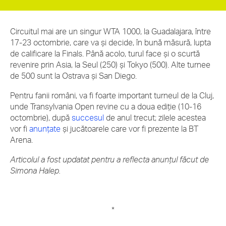
Circuitul mai are un singur WTA 1000, la Guadalajara, între
17-23 octombrie, care va și decide, în bună măsură, lupta
de calificare la Finals. Până acolo, turul face și o scurtă
revenire prin Asia, la Seul (250) și Tokyo (500). Alte turnee
de 500 sunt la Ostrava și San Diego.
Pentru fanii români, va fi foarte important turneul de la Cluj,
unde Transylvania Open revine cu a doua ediție (10-16
octombrie), după
succesul
de anul trecut; zilele acestea
vor fi
anunțate
și jucătoarele care vor fi prezente la BT
Arena.
Articolul a fost updatat pentru a reflecta anunțul făcut de
Simona Halep.
*