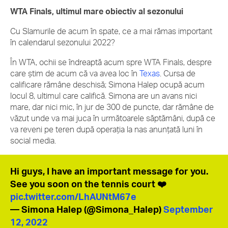
WTA Finals, ultimul mare obiectiv al sezonului
Cu Slamurile de acum în spate, ce a mai rămas important
în calendarul sezonului 2022?
În WTA, ochii se îndreaptă acum spre WTA Finals, despre
care știm de acum că va avea loc în
Texas
. Cursa de
calificare rămâne deschisă; Simona Halep ocupă acum
locul 8, ultimul care califică. Simona are un avans nici
mare, dar nici mic, în jur de 300 de puncte, dar rămâne de
văzut unde va mai juca în următoarele săptămâni, după ce
va reveni pe teren după operația la nas anunțată luni în
social media.
Hi guys, I have an important message for you.
See you soon on the tennis court ❤️
pic.twitter.com/LhAUNtM67e
— Simona Halep (@Simona_Halep)
September
12, 2022