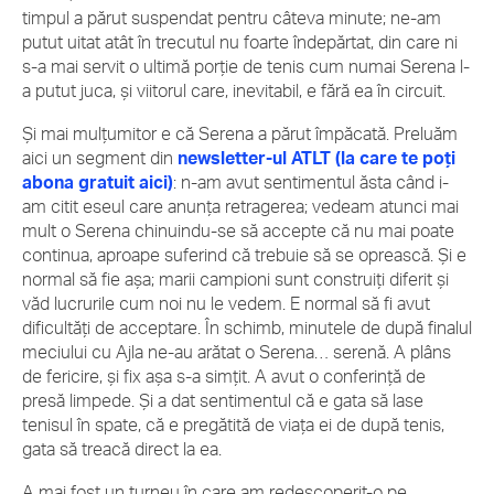
timpul a părut suspendat pentru câteva minute; ne-am
putut uitat atât în trecutul nu foarte îndepărtat, din care ni
s-a mai servit o ultimă porție de tenis cum numai Serena l-
a putut juca, și viitorul care, inevitabil, e fără ea în circuit.
Și mai mulțumitor e că Serena a părut împăcată. Preluăm
aici un segment din
newsletter-ul ATLT (la care te poți
abona gratuit aici)
: n-am avut sentimentul ăsta când i-
am citit eseul care anunța retragerea; vedeam atunci mai
mult o Serena chinuindu-se să accepte că nu mai poate
continua, aproape suferind că trebuie să se oprească. Și e
normal să fie așa; marii campioni sunt construiți diferit și
văd lucrurile cum noi nu le vedem. E normal să fi avut
dificultăți de acceptare. În schimb, minutele de după finalul
meciului cu Ajla ne-au arătat o Serena… serenă. A plâns
de fericire, și fix așa s-a simțit. A avut o conferință de
presă limpede. Și a dat sentimentul că e gata să lase
tenisul în spate, că e pregătită de viața ei de după tenis,
gata să treacă direct la ea.
A mai fost un turneu în care am redescoperit-o pe