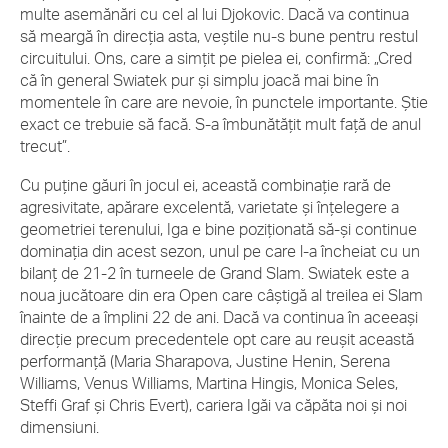
multe asemănări cu cel al lui Djokovic. Dacă va continua
să meargă în direcția asta, veștile nu-s bune pentru restul
circuitului. Ons, care a simțit pe pielea ei, confirmă: „Cred
că în general Swiatek pur și simplu joacă mai bine în
momentele în care are nevoie, în punctele importante. Știe
exact ce trebuie să facă. S-a îmbunătățit mult față de anul
trecut”.
Cu puține găuri în jocul ei, această combinație rară de
agresivitate, apărare excelentă, varietate și înțelegere a
geometriei terenului, Iga e bine poziționată să-și continue
dominația din acest sezon, unul pe care l-a încheiat cu un
bilanț de 21-2 în turneele de Grand Slam. Swiatek este a
noua jucătoare din era Open care câștigă al treilea ei Slam
înainte de a împlini 22 de ani. Dacă va continua în aceeași
direcție precum precedentele opt care au reușit această
performanță (Maria Sharapova, Justine Henin, Serena
Williams, Venus Williams, Martina Hingis, Monica Seles,
Steffi Graf și Chris Evert), cariera Igăi va căpăta noi și noi
dimensiuni.