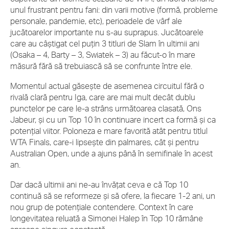
unul frustrant pentru fani: din varii motive (formă, probleme
personale, pandemie, etc), perioadele de vârf ale
jucătoarelor importante nu s-au suprapus. Jucătoarele
care au câștigat cel puțin 3 titluri de Slam în ultimii ani
(Osaka – 4, Barty – 3, Swiatek – 3) au făcut-o în mare
măsură fără să trebuiască să se confrunte între ele.
Momentul actual găsește de asemenea circuitul fără o
rivală clară pentru Iga, care are mai mult decât dublu
punctelor pe care le-a strâns următoarea clasată, Ons
Jabeur, și cu un Top 10 în continuare incert ca formă și ca
potențial viitor. Poloneza e mare favorită atât pentru titlul
WTA Finals, care-i lipsește din palmares, cât și pentru
Australian Open, unde a ajuns până în semifinale în acest
an.
Dar dacă ultimii ani ne-au învățat ceva e că Top 10
continuă să se reformeze și să ofere, la fiecare 1-2 ani, un
nou grup de potențiale contendere. Context în care
longevitatea reluată a Simonei Halep în Top 10 rămâne