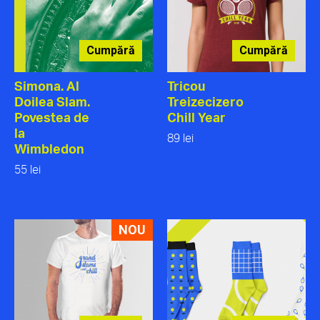
Cumpără
Cumpără
Simona. Al
Tricou
Doilea Slam.
Treizecizero
Povestea de
Chill Year
la
89 lei
Wimbledon
55 lei
NOU