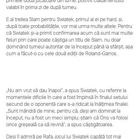
primele două jucătoare din lume, potrivit clasamentului
valabil în prima zi de după turneu.
E al treilea Slam pentru Swiatek, primul al ei pe hard, și,
după toate probabilitățile, vor mai urma multe altele. Pentru
că Swiatek și-a primit confirmarea acum că sunt mai multe
feluri prin care poate câștiga un titlu de Slam, nu doar
dominând turneul autoritar de la început până la sfârșit, așa
cum a făcut-o cu cele două ediții de Roland-Garros.
„Nu am vrut să dau înapoi”, a spus Swiatek, cu referire la
momentele dificile în care a fost împinsă în finalul setului
secund de o oponentă care s-a ridicat la înălțimea finalei.
„Sunt mândră de mine, pentru că, deși am dominat la
început, nu a fost un meci simplu; știam că Ons va folosi
orice greșeală ca să revină”, a spus câștigătoarea.
Deși îl admiră pe Rafa, jocul lui Swiatek capătă tot mai