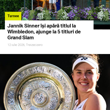
Turnee
Jannik Sinner își apără titlul la
Wimbledon, ajunge la 5 titluri de
Grand Slam
12 iulie 2026,
Treizecizero