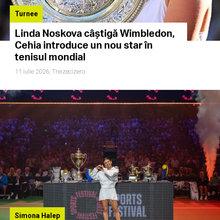
Turnee
Linda Noskova câștigă Wimbledon,
Cehia introduce un nou star în
tenisul mondial
11 iulie 2026,
Treizecizero
Simona Halep