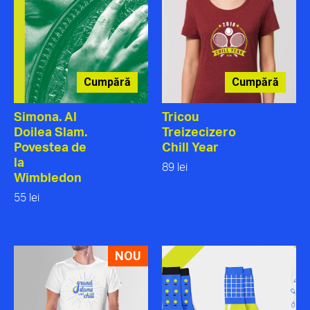
Cumpără
Cumpără
Simona. Al
Tricou
Doilea Slam.
Treizecizero
Povestea de
Chill Year
la
89 lei
Wimbledon
55 lei
NOU