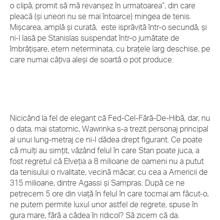
o clipă, promit să mă revanșez în urmatoarea”, din care
pleacă (și uneori nu se mai întoarce) mingea de tenis.
Mișcarea, amplă și curată, este isprăvită într-o secundă, și
ni-l lasă pe Stanislas suspendat într-o jumătate de
îmbrățișare, etern neterminata, cu brațele larg deschise, pe
care numai câțiva aleși de soartă o pot produce.
Nicicând la fel de elegant că Fed-Cel-Fără-De-Hibă, dar, nu
o data, mai statornic, Wawrinka s-a trezit personaj principal
al unui lung-metraj ce ni-l dădea drept figurant. Ce poate
că mulți au simțit, văzând felul în care Stan poate juca, a
fost regretul că Elveția a 8 milioane de oameni nu a putut
da tenisului o rivalitate, vecină măcar, cu cea a Americii de
315 milioane, dintre Agassi și Sampras. După ce ne
petrecem 5 ore din viață în felul în care tocmai am făcut-o,
ne putem permite luxul unor astfel de regrete, spuse în
gura mare, fără a cădea în ridicol? Să zicem că da.