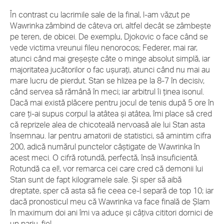
În contrast cu lacrimile sale de la final, l-am văzut pe
Wawrinka zâmbind de câteva ori, altfel decât se zâmbește
pe teren, de obicei. De exemplu, Djokovic o face când se
vede victima vreunui fileu nenorocos; Federer, mai rar,
atunci când mai greșește câte o minge absolut simplă, iar
majoritatea jucătorilor o fac ușurați, atunci când nu mai au
mare lucru de pierdut. Stan se hlizea pe la 8-7 în decisiv,
când servea să rămână în meci; iar arbitrul îi ținea isonul.
Dacă mai există plăcere pentru jocul de tenis după 5 ore în
care ți-ai supus corpul la atâtea și atâtea, îmi place să cred
că reprizele alea de chicoteală nervoasă ale lui Stan asta
însemnau. Iar pentru amatorii de statistici, să amintim cifra
200, adică numărul punctelor câștigate de Wawrinka în
acest meci. O cifră rotundă, perfectă, însă insuficientă.
Rotundă ca el!, vor remarca cei care cred că demonii lui
Stan sunt de fapt kilogramele sale. Și sper să aibă
dreptate, sper că asta să fie ceea ce-l separă de top 10; iar
dacă pronosticul meu că Wawrinka va face finală de Șlam
în maximum doi ani îmi va aduce și câțiva cititori dornici de
un pariu, fie!