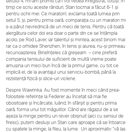
setului 4, mi-am promis că-l voi vedea înregistrat, totuși. În
timp ce scriu aceste rânduri, Stan tocmai a făcut 6-1 și
pentru ochii mei. Ce maraton!, exclama toată lumea prin
setul 5, și, pentru prima oară, comparația cu un maraton mi
s-a părut nevrednică de un meci de tenis. Pentru că toată
alergătura celor doi era doar o parte din ce se întâmpla
acolo, pe Rod Laver, iar talentul și mintea, acest binom mai
rar ca o orhidee Shenzhen, în tenis și aiurea, nu-și primeau
recunoașterea. Bineînțeles că greșeam – cine preferă
compania tenisului de suficient de multă vreme poate
amușina un meci bun încă de la primul game, cu tot ce
implică el, de la avantajul unui serviciu-bombă, până la
rezistență fizică și slice-uri viclene.
Despre Wawrinka. Au fost momente în meci când prea-
folositele referințe la Federer au încetat să mai fie
obositoare și încărcate, luând, în sfârșit și pentru prima
oară, forma unui tot măgulitor. Când are răgazul de a se
așeza la minge pentru un rever obișnuit (aici cu sensul de
firesc), putem desluși un Stan care aproape că se întoarce
cu spatele la minge, la fileu, la lume. Un aproximativ “vă las