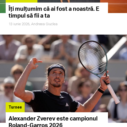
Îți mulțumim că ai fost a noastră. E
timpul să fii a ta
13 iunie 2026,
Andreea Giuclea
Turnee
Alexander Zverev este campionul
Roland-Garros 2026