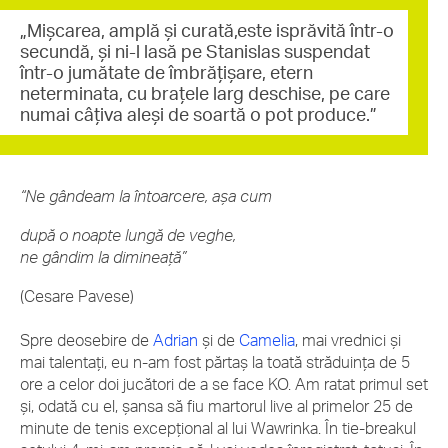
„Mișcarea, amplă și curată,este isprăvită într-o
secundă, și ni-l lasă pe Stanislas suspendat
într-o jumătate de îmbrățișare, etern
neterminata, cu brațele larg deschise, pe care
numai câțiva aleși de soartă o pot produce.”
“Ne gândeam la întoarcere, așa cum
după o noapte lungă de veghe,
ne gândim la dimineață”
(Cesare Pavese)
Spre deosebire de
Adrian
și de
Camelia
, mai vrednici și
mai talentați, eu n-am fost părtaș la toată străduința de 5
ore a celor doi jucători de a se face KO. Am ratat primul set
și, odată cu el, șansa să fiu martorul live al primelor 25 de
minute de tenis excepțional al lui Wawrinka. În tie-breakul