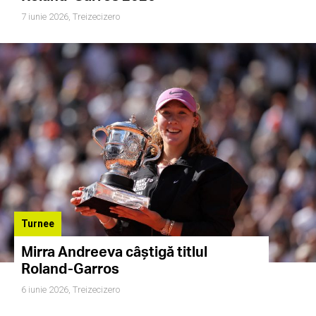
7 iunie 2026,
Treizecizero
Turnee
Mirra Andreeva câștigă titlul
Roland-Garros
6 iunie 2026,
Treizecizero