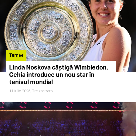
Turnee
Linda Noskova câștigă Wimbledon,
Cehia introduce un nou star în
tenisul mondial
11 iulie 2026,
Treizecizero