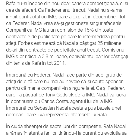
Rafa nu-şi începe din nou doar cariera competiţională, ci şi
cea de afaceri. Ca Federer anul trecut, Nadal nu şi-a mai
înnoit contractul cu IMG, care a expirat în decembrie. Tot
ca Federer, Nadal vrea să-şi gestioneze singur afacerile.
Companii ca IMG iau un comision de 15% din toate
contractele de publicitate pe care le intermediază pentru
atleţi. Forbes estimează că Nadal a câştigat 25 milioane
dolari din contracte de publicitate anul trecut. Comisionul
IMG s-ar ridica la 3,8 milioane, echivalentul banilor câştigaţi
din tenis de Rafa în tot 2011.
Împreună cu Federer, Nadal face parte din acel grup de
atleţi de elită care nu mai au nevoie să-şi caute sponsori
pentru că marile companii vin singure la ei. Ca şi Federer,
care l-a păstrat pe Tony Godsick de la IMG, Nadal va lucra
în continuare cu Carlos Costa, agentul lui de la IMG.
Împreună cu Sebastian Nadal acesta a pus bazele unei
companii care-i va reprezenta interesele lui Rafa.
În ciuda absenţei de şapte luni din competiţie, Rafa Nadal
a rămas în atenţia fanilor, ţinându-i la curent cu evoluţia sa