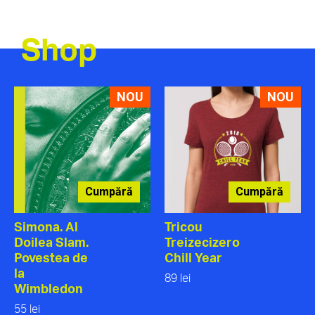
Shop
NOU
NOU
Cumpără
Cumpără
Simona. Al
Tricou
Doilea Slam.
Treizecizero
Povestea de
Chill Year
la
89 lei
Wimbledon
55 lei