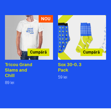
NOU
Cumpără
Cumpără
Tricou Grand
Sox 30-0. 3
Slams and
Pack
Chill
59 lei
89 lei