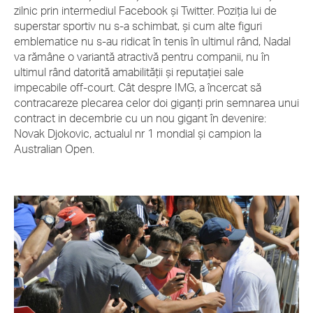
zilnic prin intermediul Facebook şi Twitter. Poziţia lui de
superstar sportiv nu s-a schimbat, şi cum alte figuri
emblematice nu s-au ridicat în tenis în ultimul rând, Nadal
va rămâne o variantă atractivă pentru companii, nu în
ultimul rând datorită amabilităţii şi reputaţiei sale
impecabile off-court. Cât despre IMG, a încercat să
contracareze plecarea celor doi giganţi prin semnarea unui
contract in decembrie cu un nou gigant în devenire:
Novak Djokovic, actualul nr 1 mondial şi campion la
Australian Open.