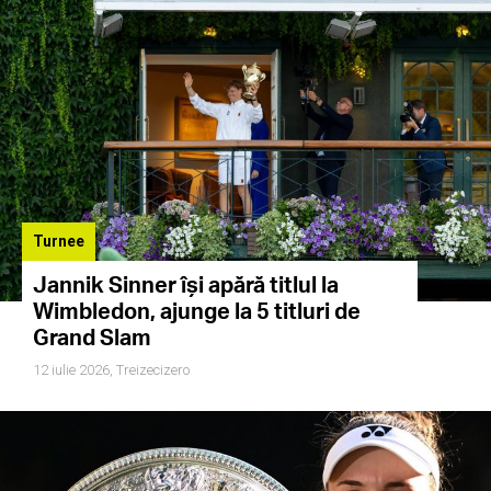
Turnee
Jannik Sinner își apără titlul la
Wimbledon, ajunge la 5 titluri de
Grand Slam
12 iulie 2026,
Treizecizero