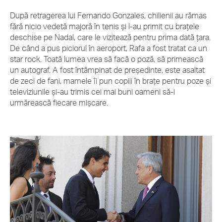
După retragerea lui Fernando Gonzales, chilienii au rămas
fără nicio vedetă majoră în tenis şi l-au primit cu braţele
deschise pe Nadal, care le vizitează pentru prima dată ţara.
De când a pus piciorul în aeroport, Rafa a fost tratat ca un
star rock. Toată lumea vrea să facă o poză, să primească
un autograf. A fost întâmpinat de preşedinte, este asaltat
de zeci de fani, mamele îi pun copiii în braţe pentru poze şi
televiziunile şi-au trimis cei mai buni oameni să-i
urmărească fiecare mişcare.