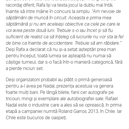
racordaj diferit, Rafa îşi va testa jocul la dublu mai întâi,
înainte să intre mâine în concurs la simplu.
“Am nevoie de
săptămâni de muncă în circuit. Aceasta e prima mea
săptămână şi nu am aceleaşi obiective ca cele pe care le
voi avea peste două luni. Trebuie s-o iau încet şi să fiu
suficient de realist ca să înţeleg că lucrurile nu vor sta la fel
de bine ca înainte de accidentare. Trebuie să am răbdare.”
Deşi Rafa a declarat că nu şi-a setat aşteptări prea mari
pentru început, toată lumea se aşteaptă nu numai să
câştige turneul, dar s-o facă într-o manieră categorică, fără
a pierde niciun set.
Deşi organizatorii probabil au plătit o primă generoasă
pentru a-l avea pe Nadal, prezenţa acestuia va genera
foarte mulţi bani. Pe lângă bilete, fanii cer autografe pe
tricouri, mingi şi exemplare ale autobiografiei sale. Rafael
Nadal este o industrie care a ales să se oprească, în prima
etapă a campaniei numită Roland Garros 2013, în Chile. Iar
Chile este bucuros de oaspeţi.