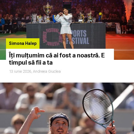
Simona Halep
Îți mulțumim că ai fost a noastră. E
timpul să fii a ta
13 iunie 2026,
Andreea Giuclea