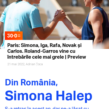
Paris: Simona, Iga, Rafa, Novak și
Carlos. Roland-Garros vine cu
întrebările cele mai grele | Preview
21 mai 2022,
Adrian Țoca
Din România,
Simona Halep
S-a retras în acest an, dar ne-a lăsat cu