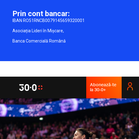
Prin cont bancar:
IBAN RO51RNCB0079145659320001
Asociația Lideri în Mișcare,
Banca Comercială Română
Abonează-te
la 30-0+