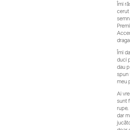
Îmi ră
cerut
semna
Premi
Accen
draga
Îmi d
duci 
dau p
spun 
meu p
Ai vre
sunt 
rupe, 
dar m
jucăt
doar 