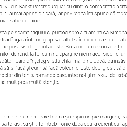
tu vii din Sankt Petersburg, iar eu dintr-o democrație per
 ți-ai mai aprins o țigară, iar privirea ta îmi spune că reg
nversație cu mine.
sta pe seama frigului și purced spre a-ți aminti că Simon
fi adăugată într-un grup sau altul și în niciun caz nu poate
me posesiv de genul acesta. Și că oricum ea nu aparțin
ilor de rând, la fel cum nu aparține nici măcar sieși, ci u
cători care o înțeleg și știu chiar mai bine decât ea însăș
 să-și facă și cum să facă voleurile. Este deci greșit să o 
celor din tenis, românce care, între noi și mirosul de iarbă
sc mult prea multă atenție.
i la mine cu o oarecare teamă și respiri un pic mai greu, da
 să te lași, să știi. Te întreb ironic dacă ești la curent cu 