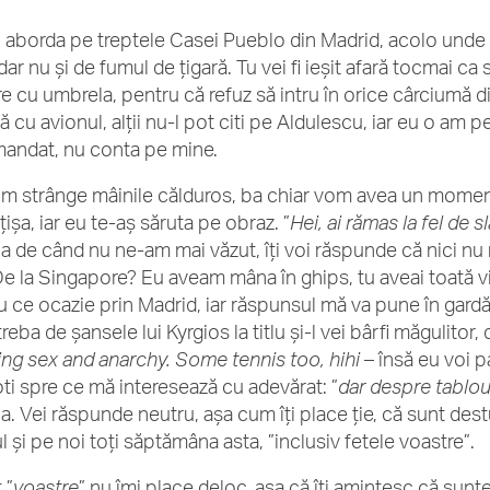
i aborda pe treptele Casei Pueblo din Madrid, acolo unde 
dar nu și de fumul de țigară. Tu vei fi ieșit afară tocmai ca 
re cu umbrela, pentru că refuz să intru în orice cârciumă di
 cu avionul, alții nu-l pot citi pe Aldulescu, iar eu o am pe
andat, nu conta pe mine.
m strânge mâinile călduros, ba chiar vom avea un moment 
ișa, iar eu te-aș săruta pe obraz. ”
Hei, ai rămas la fel de s
ba de când nu ne-am mai văzut, îți voi răspunde că nici nu m
De la Singapore? Eu aveam mâna în ghips, tu aveai toată viaț
cu ce ocazie prin Madrid, iar răspunsul mă va pune în gardă
treba de șansele lui Kyrgios la titlu și-l vei bârfi măgulitor
ing sex and anarchy. Some tennis too, hihi
– însă eu voi p
oti spre ce mă interesează cu adevărat: ”
dar despre tablou
ba. Vei răspunde neutru, așa cum îți place ție, că sunt des
l și pe noi toți săptămâna asta, ”inclusiv fetele voastre”.
 ”
voastre
” nu îmi place deloc, așa că îți amintesc că sunt