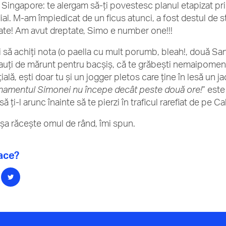
la Singapore: te alergam să-ți povestesc planul etapizat pr
al. M-am împiedicat de un ficus atunci, a fost destul de s
ate! Am avut dreptate, Simo e number one!!!
 să achiți nota (o paella cu mult porumb, bleah!, două San
auți de mărunt pentru bacșiș, că te grăbești nemaipomenit 
ială, ești doar tu și un jogger pletos care ține în lesă un 
namentul Simonei nu începe decât peste două ore!
” este
ă ți-l arunc înainte să te pierzi în traficul rarefiat de pe C
așa răcește omul de rând, îmi spun.
lace?