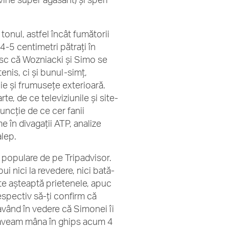
tonul, astfel încât fumătorii
 4-5 centimetri pătrați în
resc că Wozniacki și Simo se
tenis, ci și bunul-simț,
nie și frumusețe exterioară.
te, de ce televiziunile și site-
funcție de ce cer fanii
în divagații ATP, analize
alep.
le populare de pe Tripadvisor.
ui nici la revedere, nici bată-
 te așteaptă prietenele, apuc
espectiv să-ți confirm că
având în vedere că Simonei îi
e aveam mâna în ghips acum 4