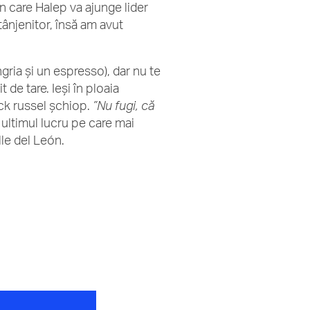
in care Halep va ajunge lider
tânjenitor, însă am avut
gria și un espresso), dar nu te
de tare. Ieși în ploaia
jack russel șchiop.
”Nu fugi, că
 ultimul lucru pe care mai
alle del León.