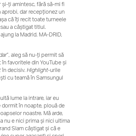
 și-ți amintesc, fără să-mi fi
 aprobi, dar recepționez un
a că îți recit toate turneele
au a câștigat titlul.
d ajung la Madrid. MA-DRID,
dar
”, aleg să nu-ți permit să
t în favoritele din YouTube și
 în decisiv.
Highlight
-urile
ești cu teamă în Samsungul
ltă lume la intrare, iar eu
e dormit în noapte, plouă de
 coapselor noastre. Mă arde,
nu e nici prima și nici ultima
rand Slam câștigat și că e
vine super agasant) și speri