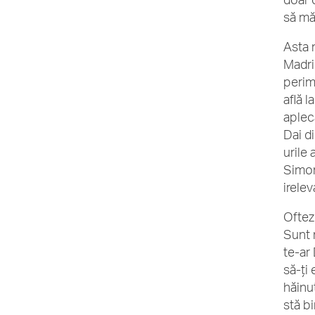
să mă
Asta 
Madri
perim
află l
aplec
Dai di
urile 
Simon
irele
Oftez
Sunt n
te-ar
să-ți
hăinu
stă b