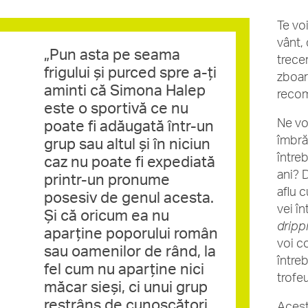
Te vo
vânt, 
„Pun asta pe seama
trece
frigului și purced spre a-ți
zboară
aminti că Simona Halep
recom
este o sportivă ce nu
Ne vo
poate fi adăugată într-un
îmbrăț
grup sau altul și în niciun
între
caz nu poate fi expediată
ani? 
printr-un pronume
aflu 
posesiv de genul acesta.
vei în
Și că oricum ea nu
dripp
aparține poporului român
voi c
sau oamenilor de rând, la
între
fel cum nu aparține nici
trofeu
măcar sieși, ci unui grup
restrâns de cunoscători
Acest