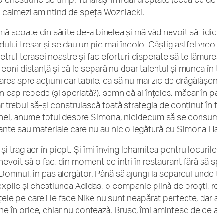
 calmezi amintind de speța Wozniacki.
mă scoate din sărite de-a binelea și mă văd nevoit să ridic 
dului tresar și se dau un pic mai încolo. Câștig astfel vreo
etrul terasei noastre și fac eforturi disperate să te lămu
a eoni distanță și că le separă nu doar talentul și munca în 
area spre acțiuni caritabile, ca să nu mai zic de drăgălășe
n cap repede (și speriată?), semn că ai înțeles, măcar în par
ar trebui să-și construiască toată strategia de conținut în 
ei, anume totul despre Simona, nicidecum să se consume 
vante sau materiale care nu au nicio legătură cu Simona H
 și trag aer în piept. Și îmi înving lehamitea pentru locuri
evoit să o fac, din moment ce intri în restaurant fără să sp
 Domnul, în pas alergător. Până să ajungi la separeul unde
 explic și chestiunea Adidas, o companie plină de proști, r
țele pe care i le face Nike nu sunt neapărat perfecte, dar 
ine în orice, chiar nu contează. Brusc, îmi amintesc de c