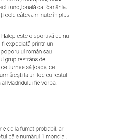
fect funcțională ca România.
reți cele câteva minute în plus
a Halep este o sportivă ce nu
 fi expediată printr-un
e poporului român sau
nui grup restrâns de
i ce turnee să joace, ce
urmărești la un loc cu restul
 al Madridului fie vorba,
r e de la fumat probabil, ar
faptul că e numărul 1 mondial.