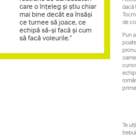
care o înțeleg și știu chiar
dacă 
mai bine decât ea însăși
Tocmai
ce turnee să joace, ce
de co
echipă să-și facă și cum
Pun a
să facă voleurile.”
poate 
pronu
oamen
cunos
echipă
român
prime
Te uiț
trebui