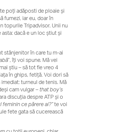
te poți adăposti de ploaie și
să fumezi, iar eu, doar în
n topurile Tripadvisor. Unii nu
 asta: dacă e un loc știut și
stânjenitor în care tu m-ai
labă
”, îți voi spune. Mă vei
ai știu – să tot fie vreo 4
a în ghips, fetiță. Voi dori să
 imediat: turneul de tenis. Mă
, deși cam vulgar –
that boy’s
ara discuția despre ATP și o
l feminin ce părere ai?”
te voi
tule fete gata să cucerească
em cu toții europeni, chiar