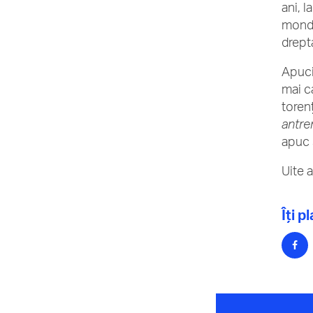
ani, 
mondi
drept
Apuci
mai c
torenț
antre
apuc s
Uite 
Îți p