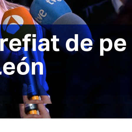
arefiat de pe
León