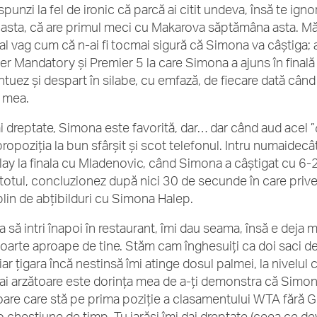
spunzi la fel de ironic că parcă ai citit undeva, însă te ignor
 asta, că are primul meci cu Makarova săptămâna asta. Mă
l vag cum că n-ai fi tocmai sigură că Simona va câștiga; aș
er Mandatory și Premier 5 la care Simona a ajuns în finală s
tuez și despart în silabe, cu emfază, de fiecare dată cân
 mea.
ai dreptate, Simona este favorită, dar… dar când aud acel ”
propoziția la bun sfârșit și scot telefonul. Intru numaidecâ
lay la finala cu Mladenovic, când Simona a câștigat cu 6-2
totul, concluzionez după nici 30 de secunde în care priv
lin de abțibilduri cu Simona Halep.
a să intri înapoi în restaurant, îmi dau seama, însă e deja mu
foarte aproape de tine. Stăm cam înghesuiți ca doi saci d
iar țigara încă nestinsă îmi atinge dosul palmei, la nivelul
ai arzătoare este dorința mea de a-ți demonstra că Simona 
oare care stă pe prima poziție a clasamentului WTA fără G
o chestiune de timp. Tu iarăși îmi dai dreptate (ceea ce de