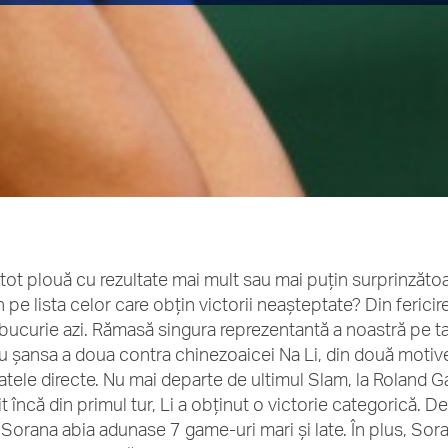
tot plouă cu rezultate mai mult sau mai puțin surprinzătoare
 pe lista celor care obțin victorii neașteptate? Din ferici
bucurie azi. Rămasă singura reprezentantă a noastră pe t
cu șansa a doua contra chinezoaicei Na Li, din două motive
tatele directe. Nu mai departe de ultimul Slam, la Roland 
it încă din primul tur, Li a obținut o victorie categorică. D
, Sorana abia adunase 7 game-uri mari și late. În plus, So