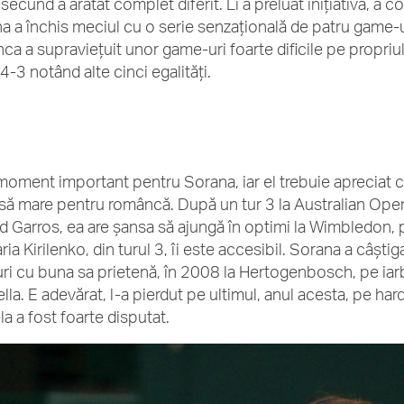
secund a arătat complet diferit. Li a preluat inițiativa, a 
a a închis meciul cu o serie senzațională de patru game-u
ca a supraviețuit unor game-uri foarte dificile pe propriul
4-3 notând alte cinci egalități.
moment important pentru Sorana, iar el trebuie apreciat c
să mare pentru româncă. După un tur 3 la Australian Open ș
d Garros, ea are șansa să ajungă în optimi la Wimbledon, 
ia Kirilenko, din turul 3, îi este accesibil. Sorana a câști
ri cu buna sa prietenă, în 2008 la Hertogenbosch, pe iarbă
la. E adevărat, l-a pierdut pe ultimul, anul acesta, pe hard,
la a fost foarte disputat.