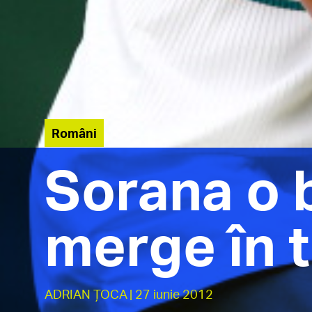
Români
Sorana o b
merge în t
ADRIAN ȚOCA
| 27 iunie 2012