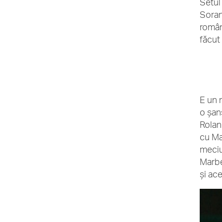
Setul 
Soran
român
făcut 
E un 
o șan
Rolan
cu Mar
meciu
Marbel
și ace