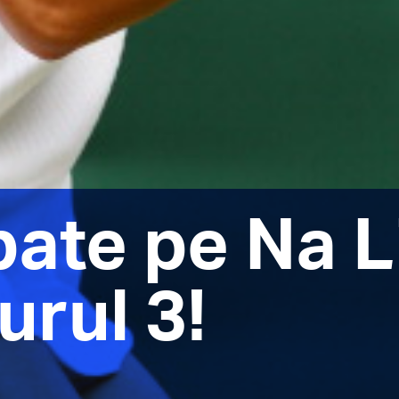
ate pe Na Li
urul 3!