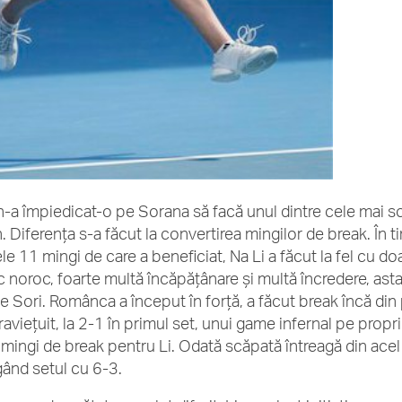
n-a împiedicat-o pe Sorana să facă unul dintre cele mai sol
. Diferența s-a făcut la convertirea mingilor de break. În 
le 11 mingi de care a beneficiat, Na Li a făcut la fel cu do
c noroc, foarte multă încăpățânare și multă încredere, ast
pe Sori. Românca a început în forță, a făcut break încă din
aviețuit, la 2-1 în primul set, unui game infernal pe propriu
 mingi de break pentru Li. Odată scăpată întreagă din acel
gând setul cu 6-3.