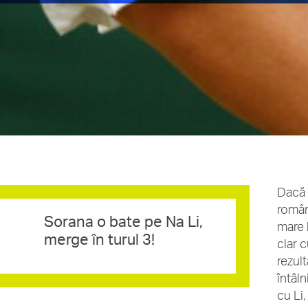
Dacă 
român
Sorana o bate pe Na Li,
mare 
merge în turul 3!
clar 
rezul
întâln
cu Li