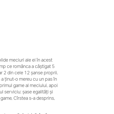
ide meciuri ale ei în acest
timp ce românca a câștigat 5
ar 2 din cele 12 șanse proprii.
a a ținut-o mereu cu un pas în
 primul game al meciului, apoi
l serviciu: șase egalități și
 game, Cîrstea s-a desprins,