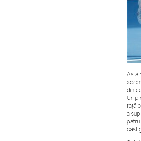
Asta 
sezon
din ce
Un pi
față 
a supr
patru
câști