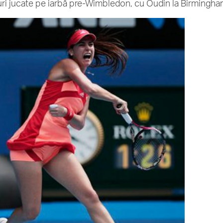
ri jucate pe iarbă pre-Wimbledon, cu Oudin la Birmingham 