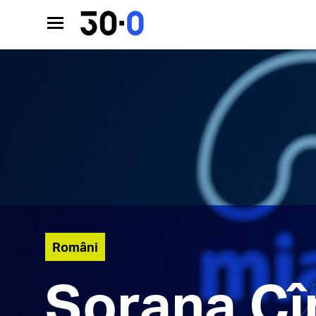
Români
Sorana Cî