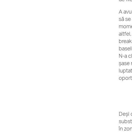
A avut
să se
momen
altfel
break
basel
N-a cl
șase 
lupta
oport
Deși 
subst
în zo