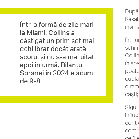
După 
Kasat
Într-o formă de zile mari
învin
la Miami, Collins a
câștigat un prim set mai
Într-
schim
echilibrat decât arată
Colli
scorul și nu s-a mai uitat
în sp
apoi în urmă. Bilanțul
poate 
Soranei în 2024 e acum
cupla
de 9-8.
o ram
câști
Sigur
influe
contr
domin
de fil