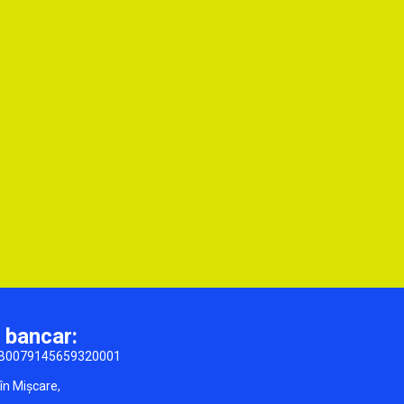
 bancar:
B0079145659320001
 în Mișcare,