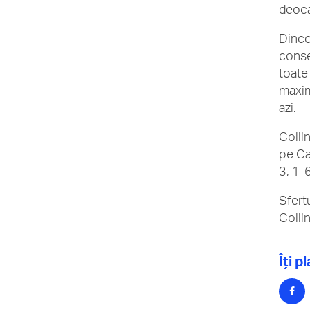
deoca
Dinco
consec
toate 
maxim
azi.
Collin
pe Ca
3, 1-
Sfert
Colli
Îți p