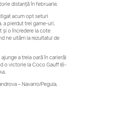
orie distanță în februarie.
tigat acum opt seturi
, a pierdut trei game-uri,
at și o încredere la cote
d ne uităm la rezultatul de
 ajunge a treia oară în carieră)
nd o victorie la Coco Gauff (6-
ka.
xandrova – Navarro/Pegula,