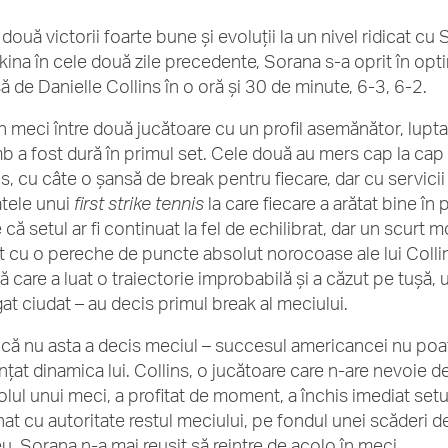
două victorii foarte bune și evoluții la un nivel ridicat c
kina în cele două zile precedente, Sorana s-a oprit în optim
să de Danielle Collins în o oră și 30 de minute, 6-3, 6-2.
un meci între două jucătoare cu un profil asemănător, lupta 
b a fost dură în primul set. Cele două au mers cap la cap
ns, cu câte o șansă de break pentru fiecare, dar cu servicii
atele unui
first strike tennis
la care fiecare a arătat bine în 
că setul ar fi continuat la fel de echilibrat, dar un scurt 
t cu o pereche de puncte absolut norocoase ale lui Collins
ă care a luat o traiectorie improbabilă și a căzut pe tușă,
gat ciudat – au decis primul break al meciului.
 că nu asta a decis meciul – succesul americancei nu poate
nțat dinamica lui. Collins, o jucătoare care n-are nevoie de
olul unui meci, a profitat de moment, a închis imediat setu
at cu autoritate restul meciului, pe fondul unei scăderi de
eu. Sorana n-a mai reușit să reintre de acolo în meci.