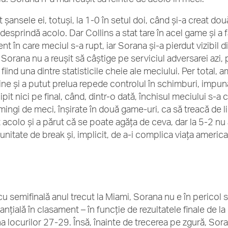
 șansele ei, totuși, la 1-0 în setul doi, când și-a creat dou
 desprindă acolo. Dar Collins a stat tare în acel game și a
t în care meciul s-a rupt, iar Sorana și-a pierdut vizibil 
, Sorana nu a reușit să câștige pe serviciul adversarei azi,
 fiind una dintre statisticile cheie ale meciului. Per total
ine și a putut prelua repede controlul în schimburi, impunâ
ipit nici pe final, când, dintr-o dată, închisul meciului s-
mingi de meci, înșirate în două game-uri, ca să treacă de l
t acolo și a părut că se poate agăța de ceva, dar la 5-2 nu 
unitate de break și, implicit, de a-i complica viața americ
cu semifinală anul trecut la Miami, Sorana nu e în pericol 
anțială în clasament – în funcție de rezultatele finale de 
na locurilor 27-29. Însă, înainte de trecerea pe zgură, Sor