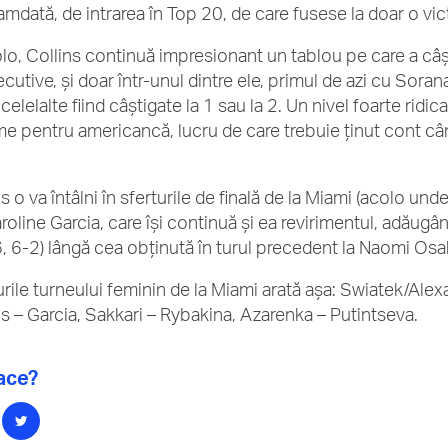
mdată, de intrarea în Top 20, de care fusese la doar o vict
lo, Collins continuă impresionant un tablou pe care a câș
utive, și doar într-unul dintre ele, primul de azi cu Sorana
celelalte fiind câștigate la 1 sau la 2. Un nivel foarte ridic
e pentru americancă, lucru de care trebuie ținut cont cân
s o va întâlni în sferturile de finală de la Miami (acolo unde
roline Garcia, care își continuă și ea revirimentul, adăugâ
6, 6-2) lângă cea obținută în turul precedent la Naomi Osa
urile turneului feminin de la Miami arată așa: Swiatek/Ale
ns – Garcia, Sakkari – Rybakina, Azarenka – Putintseva.
lace?