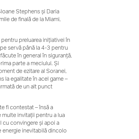
u Sloane Stephens și Daria
ile de finală de la Miami,
pentru preluarea inițiativei în
 pe servă până la 4-3 pentru
 făcute în general în siguranță,
prima parte a meciului. Și
moment de ezitare al Soranei,
 la egalitate în acel game –
 urmată de un alt punct
 fi contestat – însă a
 multe invitații pentru a lua
l cu convingere și apoi a
 energie inevitabilă dincolo