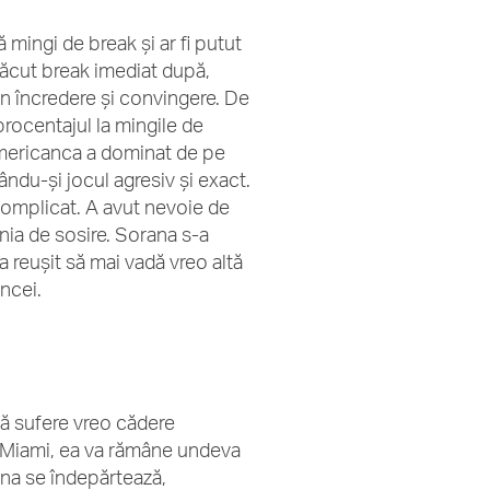
ă mingi de break și ar fi putut
 făcut break imediat după,
din încredere și convingere. De
 procentajul la mingile de
, americanca a dominat de pe
ndu-și jocul agresiv și exact.
a complicat. A avut nevoie de
inia de sosire. Sorana s-a
a reușit să mai vadă vreo altă
ancei.
să sufere vreo cădere
la Miami, ea va rămâne undeva
ana se îndepărtează,