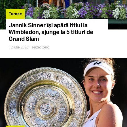
Turnee
Jannik Sinner își apără titlul la
Wimbledon, ajunge la 5 titluri de
Grand Slam
12 iulie 2026,
Treizecizero