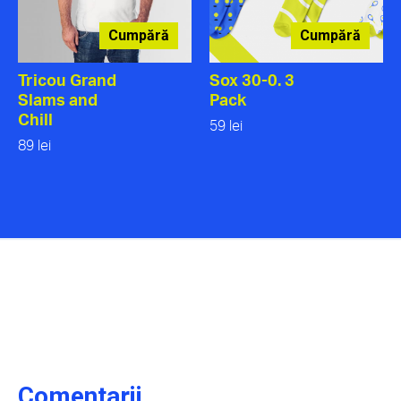
Cumpără
Cumpără
Tricou Grand
Sox 30-0. 3
Slams and
Pack
Chill
59 lei
89 lei
Comentarii