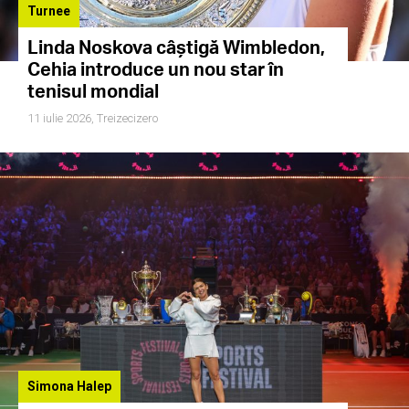
Turnee
Linda Noskova câștigă Wimbledon,
Cehia introduce un nou star în
tenisul mondial
11 iulie 2026,
Treizecizero
Simona Halep