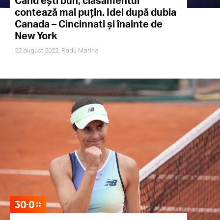
Când ești bun, clasamentul
contează mai puțin. Idei după dubla
Canada – Cincinnati și înainte de
New York
22 august 2022,
Radu Marina