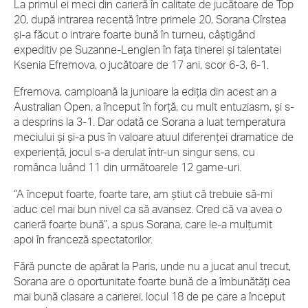
La primul ei meci din carieră în calitate de jucătoare de Top
20, după intrarea recentă între primele 20, Sorana Cîrstea
și-a făcut o intrare foarte bună în turneu, câștigând
expeditiv pe Suzanne-Lenglen în fața tinerei și talentatei
Ksenia Efremova, o jucătoare de 17 ani, scor 6-3, 6-1.
Efremova, campioană la junioare la ediția din acest an a
Australian Open, a început în forță, cu mult entuziasm, și s-
a desprins la 3-1. Dar odată ce Sorana a luat temperatura
meciului și și-a pus în valoare atuul diferenței dramatice de
experiență, jocul s-a derulat într-un singur sens, cu
românca luând 11 din următoarele 12 game-uri.
“A început foarte, foarte tare, am știut că trebuie să-mi
aduc cel mai bun nivel ca să avansez. Cred că va avea o
carieră foarte bună”, a spus Sorana, care le-a mulțumit
apoi în franceză spectatorilor.
Fără puncte de apărat la Paris, unde nu a jucat anul trecut,
Sorana are o oportunitate foarte bună de a îmbunătăți cea
mai bună clasare a carierei, locul 18 de pe care a început