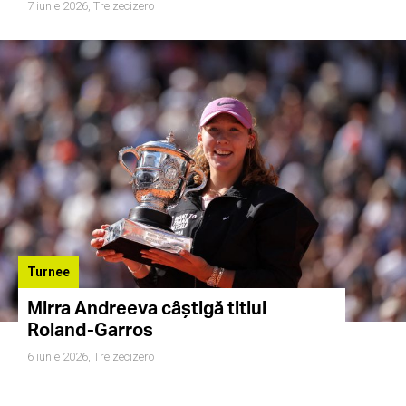
7 iunie 2026,
Treizecizero
Turnee
Mirra Andreeva câștigă titlul
Roland-Garros
6 iunie 2026,
Treizecizero