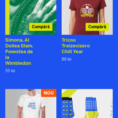
Cumpără
Cumpără
Simona. Al
Tricou
Doilea Slam.
Treizecizero
Povestea de
Chill Year
la
89 lei
Wimbledon
55 lei
NOU