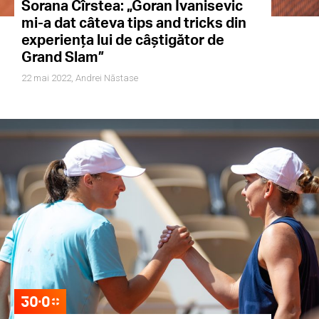
Sorana Cîrstea: „Goran Ivanisevic
mi-a dat câteva tips and tricks din
experiența lui de câștigător de
Grand Slam”
22 mai 2022,
Andrei Năstase