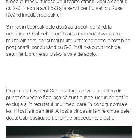
timeout, meciul fusese unul foarte strâns. Gabi a condus
cu 2-0, Frech a avut 5-3 și a servit pentru set, cu Ruse
făcând imediat rebreak-ul.
Similar, în tiebreak cele două au trecut, pe rând, la
conducere. Gabriela – jucătoarea mai proactivă, cu mai
multe winners, dar și mai multe unforced erros, a fost bine
poziționată, conducând cu 5-3, însă n-a putut închide
setul, iar lucrurile au luat-o la vale de acolo.
Însă în mod evident Gabi n-a fost la nivelul ei optim din
punct de vedere fizic, așa că sunt puține lucruri de citit în
evoluția și în rezultatul unui meci care, în condiții normale,
i-ar fi fost la îndemână. A fost a cincea întâlnire dintre cele
două; Gabi câștigase trei dintre precedentele patru.