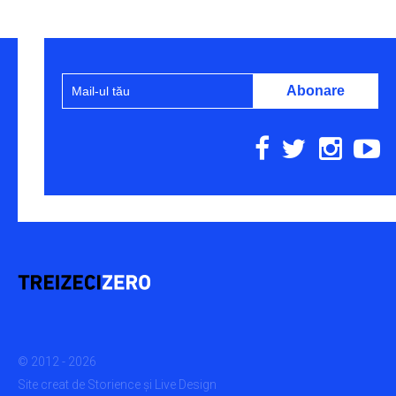
© 2012 - 2026
Site creat de
Storience
și
Live Design