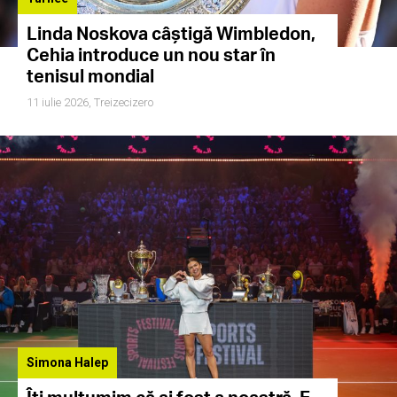
Linda Noskova câștigă Wimbledon,
Cehia introduce un nou star în
tenisul mondial
11 iulie 2026,
Treizecizero
Simona Halep