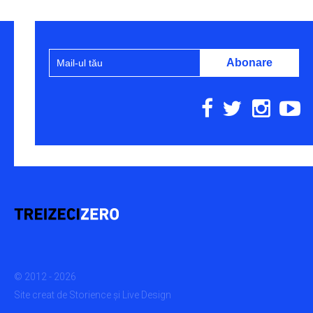
© 2012 - 2026
Site creat de
Storience
și
Live Design