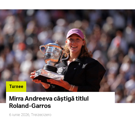
Turnee
Mirra Andreeva câștigă titlul
Roland-Garros
6 iunie 2026,
Treizecizero