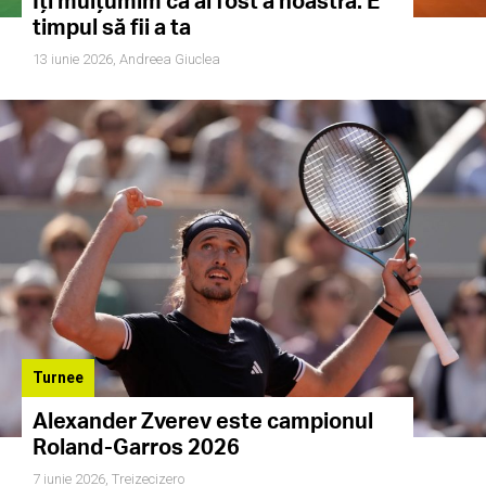
Îți mulțumim că ai fost a noastră. E
timpul să fii a ta
13 iunie 2026,
Andreea Giuclea
Turnee
Alexander Zverev este campionul
Roland-Garros 2026
7 iunie 2026,
Treizecizero