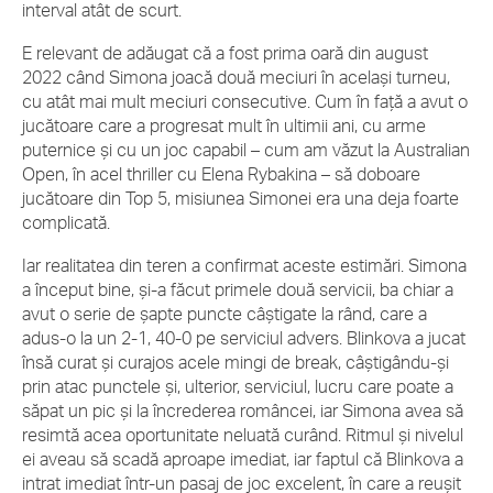
interval atât de scurt.
E relevant de adăugat că a fost prima oară din august
2022 când Simona joacă două meciuri în același turneu,
cu atât mai mult meciuri consecutive. Cum în față a avut o
jucătoare care a progresat mult în ultimii ani, cu arme
puternice și cu un joc capabil – cum am văzut la Australian
Open, în acel thriller cu Elena Rybakina – să doboare
jucătoare din Top 5, misiunea Simonei era una deja foarte
complicată.
Iar realitatea din teren a confirmat aceste estimări. Simona
a început bine, și-a făcut primele două servicii, ba chiar a
avut o serie de șapte puncte câștigate la rând, care a
adus-o la un 2-1, 40-0 pe serviciul advers. Blinkova a jucat
însă curat și curajos acele mingi de break, câștigându-și
prin atac punctele și, ulterior, serviciul, lucru care poate a
săpat un pic și la încrederea româncei, iar Simona avea să
resimtă acea oportunitate neluată curând. Ritmul și nivelul
ei aveau să scadă aproape imediat, iar faptul că Blinkova a
intrat imediat într-un pasaj de joc excelent, în care a reușit