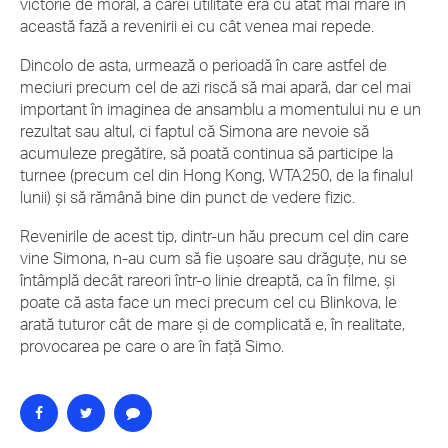
victorie de moral, a cărei utilitate era cu atât mai mare în
această fază a revenirii ei cu cât venea mai repede.
Dincolo de asta, urmează o perioadă în care astfel de
meciuri precum cel de azi riscă să mai apară, dar cel mai
important în imaginea de ansamblu a momentului nu e un
rezultat sau altul, ci faptul că Simona are nevoie să
acumuleze pregătire, să poată continua să participe la
turnee (precum cel din Hong Kong, WTA250, de la finalul
lunii) și să rămână bine din punct de vedere fizic.
Revenirile de acest tip, dintr-un hău precum cel din care
vine Simona, n-au cum să fie ușoare sau drăguțe, nu se
întâmplă decât rareori într-o linie dreaptă, ca în filme, și
poate că asta face un meci precum cel cu Blinkova, le
arată tuturor cât de mare și de complicată e, în realitate,
provocarea pe care o are în față Simo.