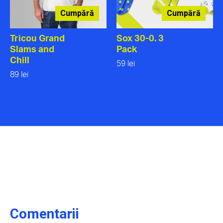
Cumpără
Cumpără
Tricou Grand
Sox 30-0. 3
Slams and
Pack
Chill
59 lei
89 lei
Comentarii