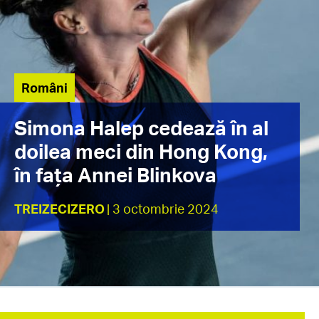
Români
Simona Halep cedează în al
doilea meci din Hong Kong,
în fața Annei Blinkova
TREIZECIZERO
| 3 octombrie 2024