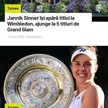
Turnee
Jannik Sinner își apără titlul la
Wimbledon, ajunge la 5 titluri de
Grand Slam
12 iulie 2026,
Treizecizero
Turnee