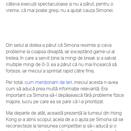
câteva execuții spectaculoase și nu a părut, pentru o
vreme, că mai poate greși, nu a ajutat cauza Simonei.
Din setul al doilea a părut că Simona resimte și ceva
probleme la coapsa dreaptă, iar exceptând game-ul al
treilea, în care a servit bine la mingi de break și a salvat
multiple mingi de 0-3, ea a părut că nu mai încearcă să
forțeze, iar meciul a sprintat rapid către finiș.
Per total,
cum menționam de ieri
, meciul acesta n-avea
cum să aducă prea multă informație relevantă. Era
important ca Simona să-l depășească fără probleme fizice
majore, lucru pe care ea se pare că l-a prioritizat.
Mai departe de atât, această prezență la turneul din Hong
Kong și-a atins scopul, acela de a o ajuta pe Simona să se
reconecteze la tensiunea competiției și să-i aducă și o