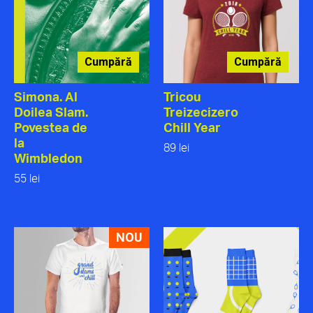
Cumpără
Cumpără
Simona. Al
Tricou
Doilea Slam.
Treizecizero
Povestea de
Chill Year
la
89 lei
Wimbledon
55 lei
NOU