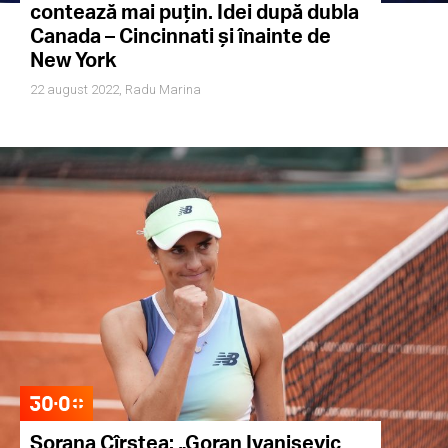
contează mai puțin. Idei după dubla
Canada – Cincinnati și înainte de
New York
22 august 2022,
Radu Marina
Sorana Cîrstea: „Goran Ivanisevic