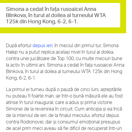
Simona a cedat în fața rusoaicei Anna
Blinkova, în turul al doilea al turneului WTA
125k din Hong Kong, 6-2, 6-1.
După efortul
depus ieri
, în meciul din primul tur, Simona
Halep nu a putut replica același nivel în turul al doilea,
contra unei jucătoare de Top 100, cu multe meciuri bune
la activ în ultimii ani. Simona a cedat în fața rusoaicei Anna
Blinkova, în turul al doilea al turneului WTA 125k din Hong
Kong, 6-2, 6-1.
La primul ei turneu după o pauză de cinci luni, așteptările
nu puteau fi foarte mari, iar într-o bună măsură ele au fost
atinse în turul inaugural, care a adus și prima victorie
Simonei de la revenirea în circuit. Cum anticipa și ea încă
de la interviul de ieri, de la finalul meciului, efortul depus
contra Rodionovei, dar și consumul emoțional presupus
de acel prim meci aveau să fie dificil de recuperat într-un