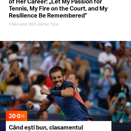
of Her Career: „Let My Passion for
Tennis, My Fire on the Court, and My
Resilience Be Remembered”
5 februarie 2025,
Adrian Țoca
Când ești bun, clasamentul