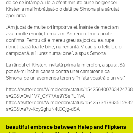
de ce se întâmplă, i le-a oferit minute bune belgiencei.
Kirsten a mai îmbrățișat-o o dată pe Simona și a sărutat
apoi iarba.
„Am jucat de multe ori împotriva ei. Înainte de meci am
avut multe emoții, tremuram. Antrenorul meu poate
confirma. Pentru că e mereu greu sa joci cu ea, rupe
ritmul, joacă foarte bine, nu renunță. Vreau s-o felicit, e o
campioană, și îi urez numai bine”, a spus Simona.
La rândul ei, Kirsten, invitată prima la microfon, a spus: „Să
pot să-mi închei cariera contra unei campioane ca
Simona, pe un asemenea teren și în fața voastră e un vis.”
https://twitter.com/Wimbledon/status/15425640076342476
s=20&t=OwI1V7_CY77Ae9YSePU1VA
https://twitter.com/Wimbledon/status/15425734796351283
s=20&t=a7v-Kqy2ghuN4tCOjg-dSA
beautiful embrace between Halep and Flipkens