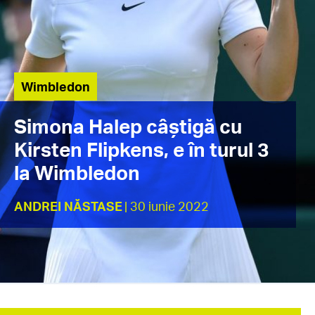
Wimbledon
Simona Halep câștigă cu
Kirsten Flipkens, e în turul 3
la Wimbledon
ANDREI NĂSTASE
| 30 iunie 2022