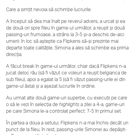
Care a simțit nevoia să schimbe lucrurile.
A început să dea mai înalt pe reverul advers, a urcat și ea
de două ori spre fileu în game-ul următor, a reușit și două
passing-uri frumoase, a strâns la 3-5 și-a deschis de-aici
umerii: în loc să aștepte ca Flipkens să-și prezinte mai
departe toate calitățile, Simona a ales să schimbe ea prima
direcția.
A făcut break în game-ul următor, chiar dacă Flipkens n-a
jucat deloc rău (să fi văzut ce voleuri a reușit belgianca de
sub fileu), apoi a egalat la 5 (să fi văzut passing-urile ei din
game-ul ăsta) și a așezat lucrurile în ordine.
Au urmat alte două game-uri superbe, cu execuții pe care
o să le vezi în selecția de
highlights
a zilei a 4-a, game-uri
pe care Simona le-a controlat perfect: 7-5 în primul set.
În partea a doua a setului, Flipkens n-a mai închis decât un
punct de la fileu; în rest, passing-urile Simonei au depășit-