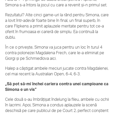
Simona s-a întors la jocul cu care a revenit și-n primul set.
Rezultatul? Alte cinci game-uri la rând pentru Simona, care
a lovit într-adevăr foarte bine în final, un final superb, în
care Flipkens a primit aplauzele meritate pentru tot ce-a
oferit în frumoasa ei carieră de simplu. Ea continuă la
dublu.
În ce o privește, Simona va juca pentru un loc în turul 4
contra polonezei Magdalena Frech, care le-a eliminat pe
Giorgi și pe Schmiedlova aici.
Halep a câștigat ambele meciuri jucate contra Magdalenei,
cel mai recent la Australian Open, 6-4, 6-3.
„Să pot să-mi închei cariera contra unei campioane ca
Simona e un vis”
Cele două s-au îmbrățișat îndelung la fileu, ambele cu ochii
în lacrimi. Apoi, Simona a condus aplauzele la scenă
deschisă pe care publicul de pe Court 2, perfect conștient