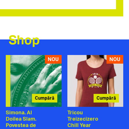
Shop
NOU
NOU
Cumpără
Cumpără
Simona. Al
Tricou
Doilea Slam.
Treizecizero
Povestea de
Chill Year