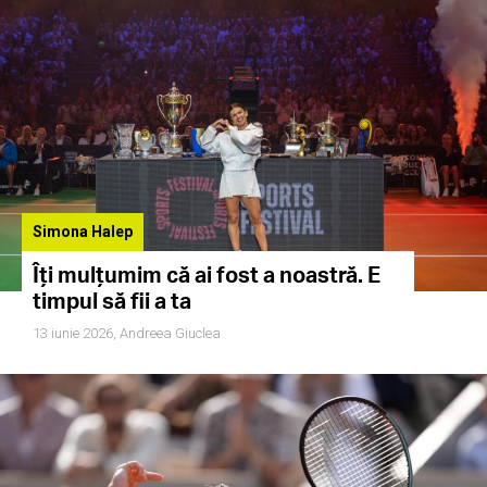
Simona Halep
Îți mulțumim că ai fost a noastră. E
timpul să fii a ta
13 iunie 2026,
Andreea Giuclea