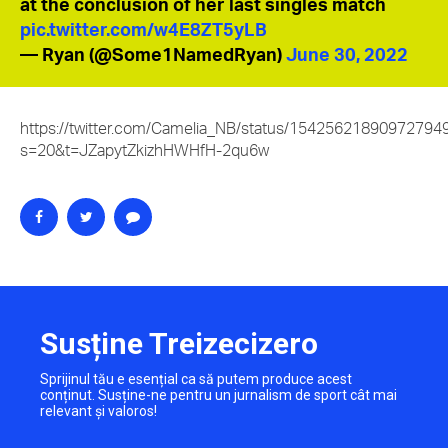
at the conclusion of her last singles match
pic.twitter.com/w4E8ZT5yLB
— Ryan (@Some1NamedRyan)
June 30, 2022
https://twitter.com/Camelia_NB/status/15425621890972794
s=20&t=JZapytZkizhHWHfH-2qu6w
Susține Treizecizero
Sprijinul tău e esențial ca să putem produce acest
conținut. Susține-ne pentru un jurnalism de sport cât mai
relevant și valoros!