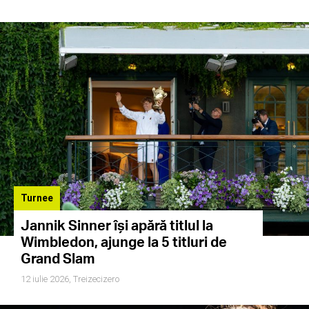
Turnee
Jannik Sinner își apără titlul la
Wimbledon, ajunge la 5 titluri de
Grand Slam
12 iulie 2026,
Treizecizero