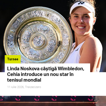
Turnee
Linda Noskova câștigă Wimbledon,
Cehia introduce un nou star în
tenisul mondial
11 iulie 2026,
Treizecizero