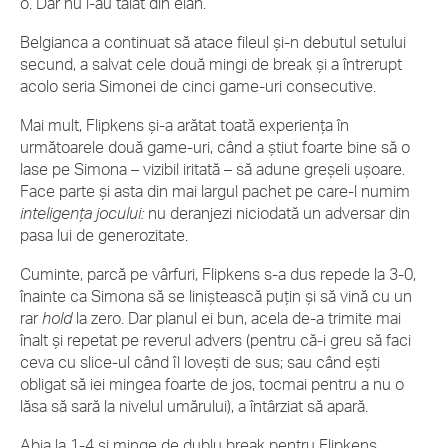
o. Dar nu i-au tăiat din elan.
Belgianca a continuat să atace fileul și-n debutul setului
secund, a salvat cele două mingi de break și a întrerupt
acolo seria Simonei de cinci game-uri consecutive.
Mai mult, Flipkens și-a arătat toată experiența în
următoarele două game-uri, când a știut foarte bine să o
lase pe Simona – vizibil iritată – să adune greșeli ușoare.
Face parte și asta din mai largul pachet pe care-l numim
inteligența jocului:
nu deranjezi niciodată un adversar din
pasa lui de generozitate.
Cuminte, parcă pe vârfuri, Flipkens s-a dus repede la 3-0,
înainte ca Simona să se liniștească puțin și să vină cu un
rar
hold
la zero. Dar planul ei bun, acela de-a trimite mai
înalt și repetat pe reverul advers (pentru că-i greu să faci
ceva cu slice-ul când îl lovești de sus; sau când ești
obligat să iei mingea foarte de jos, tocmai pentru a nu o
lăsa să sară la nivelul umărului), a întârziat să apară.
Abia la 1-4 și minge de dublu break pentru Flipkens,