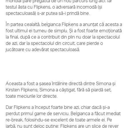
mondial pare pregătită de un nou parcurs lung aici. Iar
testul ăsta cu Flipkens, o adversară incomodă (și
spectaculoasă) s-ar putea să-i prindă bine.
În partea cealaltă, belgianca Flipkens a anunțat că acesta a
fost ultimul ei turneu de simplu. Și a fost foarte emoționată
la final, după ce a contribuit din plin nu doar la spectacolul
de azi, dar la spectacolul din circuit, care pierde o
jucătoare cu adevărat spectaculoasă.
Aceasta a fost a șasea întâlnire directă dintre Simona și
Kirsten Flipkens; Simona a câștigat, fără să piardă set,
toate meciurile lor directe.
Dar Flipkens a început foarte bine azi, chiar dacă și-a
pierdut primul game de serviciu. Belgianca a făcut imediat
re-break, folosindu-se excelent de toate armele ei. Pe
iarbă, nu sunt deloc puține: Flipkens are un slice de rever