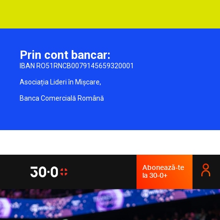
Prin cont bancar:
IBAN RO51RNCB0079145659320001
Asociația Lideri în Mișcare,
Banca Comercială Română
Abonează-te
la 30-0+