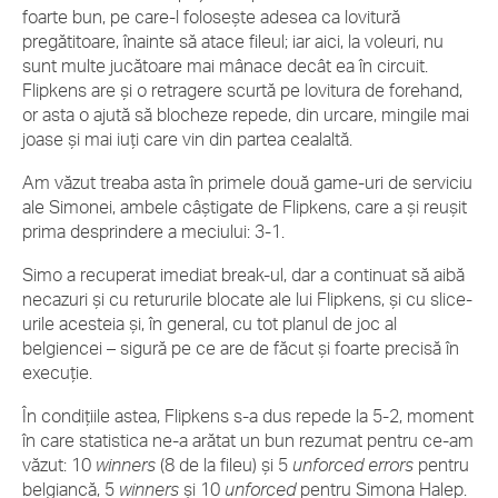
foarte bun, pe care-l folosește adesea ca lovitură
pregătitoare, înainte să atace fileul; iar aici, la voleuri, nu
sunt multe jucătoare mai mânace decât ea în circuit.
Flipkens are și o retragere scurtă pe lovitura de forehand,
or asta o ajută să blocheze repede, din urcare, mingile mai
joase și mai iuți care vin din partea cealaltă.
Am văzut treaba asta în primele două game-uri de serviciu
ale Simonei, ambele câștigate de Flipkens, care a și reușit
prima desprindere a meciului: 3-1.
Simo a recuperat imediat break-ul, dar a continuat să aibă
necazuri și cu retururile blocate ale lui Flipkens, și cu slice-
urile acesteia și, în general, cu tot planul de joc al
belgiencei – sigură pe ce are de făcut și foarte precisă în
execuție.
În condițiile astea, Flipkens s-a dus repede la 5-2, moment
în care statistica ne-a arătat un bun rezumat pentru ce-am
văzut: 10
winners
(8 de la fileu) și 5
unforced
errors
pentru
belgiancă, 5
winners
și 10
unforced
pentru Simona Halep.