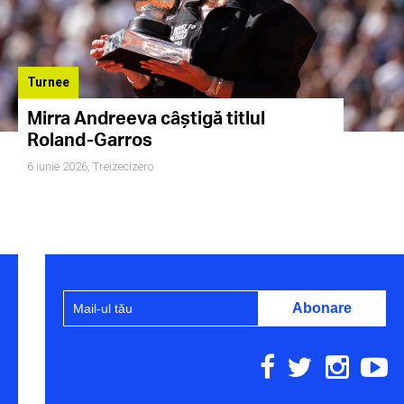
Turnee
Mirra Andreeva câștigă titlul
Roland-Garros
6 iunie 2026,
Treizecizero