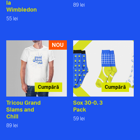
la
89 lei
Wimbledon
55 lei
NOU
Cumpără
Cumpără
Tricou Grand
Sox 30-0. 3
Slams and
Pack
Chill
59 lei
89 lei