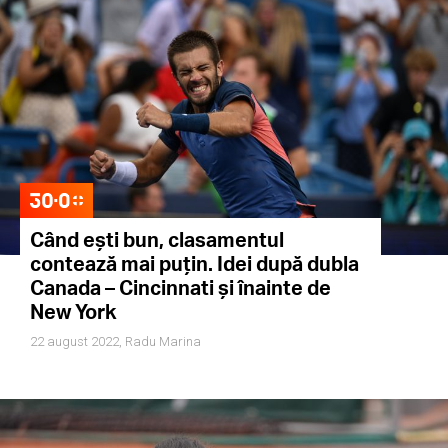
Când ești bun, clasamentul
contează mai puțin. Idei după dubla
Canada – Cincinnati și înainte de
New York
22 august 2022,
Radu Marina