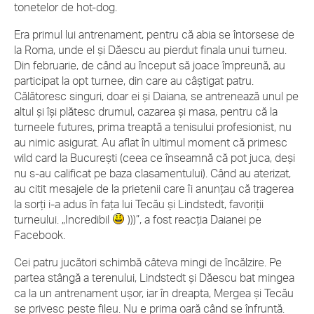
tonetelor de hot-dog.
Era primul lui antrenament, pentru că abia se întorsese de
la Roma, unde el şi Dăescu au pierdut finala unui turneu.
Din februarie, de când au început să joace împreună, au
participat la opt turnee, din care au câştigat patru.
Călătoresc singuri, doar ei şi Daiana, se antrenează unul pe
altul şi îşi plătesc drumul, cazarea şi masa, pentru că la
turneele futures, prima treaptă a tenisului profesionist, nu
au nimic asigurat. Au aflat în ultimul moment că primesc
wild card la Bucureşti (ceea ce înseamnă că pot juca, deşi
nu s-au calificat pe baza clasamentului). Când au aterizat,
au citit mesajele de la prietenii care îi anunţau că tragerea
la sorţi i-a adus în faţa lui Tecău şi Lindstedt, favoriţii
turneului. „Incredibil
)))”, a fost reacţia Daianei pe
Facebook.
Cei patru jucători schimbă câteva mingi de încălzire. Pe
partea stângă a terenului, Lindstedt şi Dăescu bat mingea
ca la un antrenament uşor, iar în dreapta, Mergea şi Tecău
se privesc peste fileu. Nu e prima oară când se înfruntă.