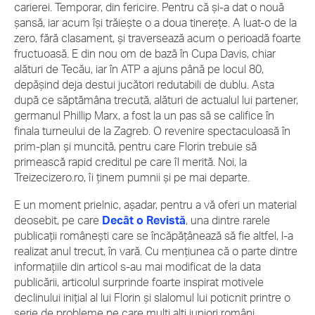
carierei. Temporar, din fericire. Pentru că și-a dat o nouă
șansă, iar acum își trăiește o a doua tinerețe. A luat-o de la
zero, fără clasament, și traversează acum o perioadă foarte
fructuoasă. E din nou om de bază în Cupa Davis, chiar
alături de Tecău, iar în ATP a ajuns până pe locul 80,
depășind deja destui jucători redutabili de dublu. Asta
după ce săptămâna trecută, alături de actualul lui partener,
germanul Phillip Marx, a fost la un pas să se califice în
finala turneului de la Zagreb. O revenire spectaculoasă în
prim-plan și muncită, pentru care Florin trebuie să
primească rapid creditul pe care îl merită. Noi, la
Treizecizero.ro, îi ținem pumnii și pe mai departe.
E un moment prielnic, așadar, pentru a vă oferi un material
deosebit, pe care
Decât o Revistă
, una dintre rarele
publicații românești care se încăpățânează să fie altfel, l-a
realizat anul trecut, în vară. Cu mențiunea că o parte dintre
informațiile din articol s-au mai modificat de la data
publicării, articolul surprinde foarte inspirat motivele
declinului inițial al lui Florin și slalomul lui poticnit printre o
serie de probleme pe care mulți alți juniori români,