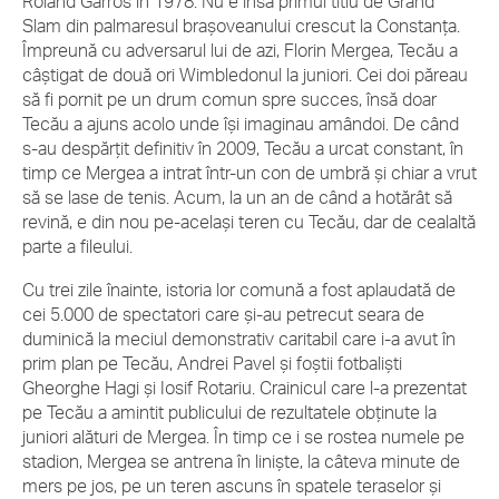
Roland Garros în 1978. Nu e însă primul titlu de Grand
Slam din palmaresul braşoveanului crescut la Constanţa.
Împreună cu adversarul lui de azi, Florin Mergea, Tecău a
câştigat de două ori Wimbledonul la juniori. Cei doi păreau
să fi pornit pe un drum comun spre succes, însă doar
Tecău a ajuns acolo unde îşi imaginau amândoi. De când
s-au despărţit definitiv în 2009, Tecău a urcat constant, în
timp ce Mergea a intrat într-un con de umbră şi chiar a vrut
să se lase de tenis. Acum, la un an de când a hotărât să
revină, e din nou pe-acelaşi teren cu Tecău, dar de cealaltă
parte a fileului.
Cu trei zile înainte, istoria lor comună a fost aplaudată de
cei 5.000 de spectatori care şi-au petrecut seara de
duminică la meciul demonstrativ caritabil care i-a avut în
prim plan pe Tecău, Andrei Pavel şi foştii fotbalişti
Gheorghe Hagi şi Iosif Rotariu. Crainicul care l-a prezentat
pe Tecău a amintit publicului de rezultatele obţinute la
juniori alături de Mergea. În timp ce i se rostea numele pe
stadion, Mergea se antrena în linişte, la câteva minute de
mers pe jos, pe un teren ascuns în spatele teraselor şi