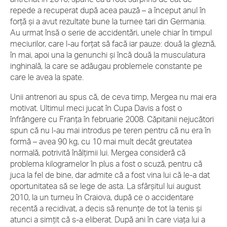
repede a recuperat după acea pauză – a început anul în
forţă şi a avut rezultate bune la turnee tari din Germania.
Au urmat însă o serie de accidentări, unele chiar în timpul
meciurilor, care l-au forţat să facă iar pauze: două la gleznă,
în mai, apoi una la genunchi şi încă două la musculatura
inghinală, la care se adăugau problemele constante pe
care le avea la spate.
Unii antrenori au spus că, de ceva timp, Mergea nu mai era
motivat. Ultimul meci jucat în Cupa Davis a fost o
înfrângere cu Franţa în februarie 2008. Căpitanii nejucători
spun că nu l-au mai introdus pe teren pentru că nu era în
formă – avea 90 kg, cu 10 mai mult decât greutatea
normală, potrivită înălţimii lui. Mergea consideră că
problema kilogramelor în plus a fost o scuză, pentru că
juca la fel de bine, dar admite că a fost vina lui că le-a dat
oportunitatea să se lege de asta. La sfârşitul lui august
2010, la un turneu în Craiova, după ce o accidentare
recentă a recidivat, a decis să renunţe de tot la tenis şi
atunci a simţit că s-a eliberat. După ani în care viaţa lui a