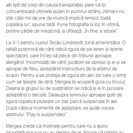
alb lipit de corp din cauza transpiraţiei, pare că îşi
concentrează ultimele puteri în pumnul strâns „Nimeni nu
ştie câte mii de ore de muncă implică tenisul, toată
copilăria lui”, spune tatăl. Pune fotografia la loc în vitrină,
printre cărţile de medicină, şi oftează: „În fine, e istorie”.
La 3-1 pentru cuplul Tecău-Lindstedt, tună ameninţător. O
rafală puternică de vânt ridică zgura de pe teren şi sperie
spectatorii, care încep să plece din tribune aproape
alergând. Incomodaţi de vânt, jucătorii se opresc şi ei şi se
apropie de fileu, aşteptând instrucţiuni de la arbitrul de
scaun. Pentru a se proteja de zgura din aer, pe care o simţi
cum se lipeşte de dinţi, Mergea îşi acoperă gura cu tricoul.
Daiana şi grupul lui de susţinători se ridică şi ei în picioare,
aşteptând o decizie. Deasupra terenului aproape golit de
zgura roşiatică pluteşte un ziar, parcă suspendat în aer.
După câteva momente de aşteptare, se aude vocea
arbitrului: “Play is suspended.”
Mergea crede că motivele pentru care nu a ajuns
niciodată mai sus nu au depins de el. Spune că părinţii au