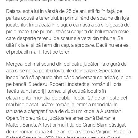
Daiana, soţia lui în vârstă de 25 de ani, stă fix în faţă, pe
partea opusă a terenului, în primul rând de scaune din loja
jucătorilor. Îmbrăcată în blugi, o cămaşă albă şi o geacă de
piele maro, ţine pumnii strânşi sprijiniţi de balustrada roşie
care desparte terenul de scaunele verzi din tribune. Se
uită fix la el şi dă ferm din cap, a aprobare. Dacă nu era ea,
el probabil n-ar fi fost pe teren.
Mergea, cel mai scund din cei patru jucători, ia o gură de
apă şi se ridică pentru loviturile de încălzire. Spectatorii
încep însă să aplaude abia când adversarii se ridică şi ei de
pe bancă. Suedezul Robert Lindstedt şi românul Horia
Tecău sunt favoriţii turneului şi ocupă locul 5 în
clasamentul mondial de dublu. Tecău, 27 de ani, este cel
mai bine clasat jucător român în ierarhia mondială. În
ianuarie a câştigat finala de dublu mixt de la Australian
Open, împreună cu jucătoarea americană Bethanie
Mattek-Sands. A fost primul titlu de Grand Slam câştigat
de un român după 34 de ani de la victoria Virginiei Ruzici la