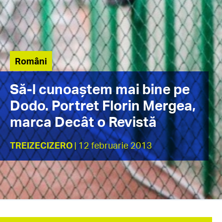
Români
Să-l cunoaștem mai bine pe
Dodo. Portret Florin Mergea,
marca Decât o Revistă
TREIZECIZERO
| 12 februarie 2013