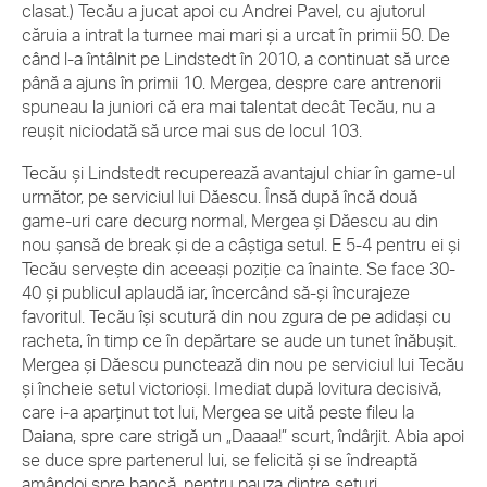
clasat.) Tecău a jucat apoi cu Andrei Pavel, cu ajutorul
căruia a intrat la turnee mai mari şi a urcat în primii 50. De
când l-a întâlnit pe Lindstedt în 2010, a continuat să urce
până a ajuns în primii 10. Mergea, despre care antrenorii
spuneau la juniori că era mai talentat decât Tecău, nu a
reuşit niciodată să urce mai sus de locul 103.
Tecău şi Lindstedt recuperează avantajul chiar în game-ul
următor, pe serviciul lui Dăescu. Însă după încă două
game-uri care decurg normal, Mergea şi Dăescu au din
nou şansă de break şi de a câştiga setul. E 5-4 pentru ei şi
Tecău serveşte din aceeaşi poziţie ca înainte. Se face 30-
40 şi publicul aplaudă iar, încercând să-şi încurajeze
favoritul. Tecău îşi scutură din nou zgura de pe adidaşi cu
racheta, în timp ce în depărtare se aude un tunet înăbuşit.
Mergea şi Dăescu punctează din nou pe serviciul lui Tecău
şi încheie setul victorioşi. Imediat după lovitura decisivă,
care i-a aparţinut tot lui, Mergea se uită peste fileu la
Daiana, spre care strigă un „Daaaa!” scurt, îndârjit. Abia apoi
se duce spre partenerul lui, se felicită şi se îndreaptă
amândoi spre bancă, pentru pauza dintre seturi.