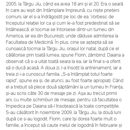
2005, la Târgu Jiu, când ea avea 18 ani şi el 20. Era o seară
în care au ieşit din întâmplare împreună, cu nişte prieteni
comuni, iar el s-a îndrăgostit pe loc de ea. Vorbesc de
începutul relaţiei lor ca şi cum le-a fost predestinat să se
întâlnească: el tocmai se întorsese dintr-un turneu din
America, iar ea din Bucureşti, unde dăduse admiterea la
Facultatea de Medicină. În plus, cine se aştepta să se
cunoască tocmai la Târgu Jiu, oraşul lor natal, după ce el
călătorise prin toată lumea, spune Florin, zâmbind. Daiana a
observat că s-a uitat toată seara la ea, iar la final s-a oferit
să o ducă acasă. A doua zi, l-a însoţit la antrenament, iar a
treia zi i-a cunoscut familia. „S-a întâmplat totul foarte
rapid”, spune ea şi, de atunci, au fost foarte apropiaţi. Când
el a trebuit să plece două săptămâni la un turneu în Franţa,
şi-au scris câte 30 de mesaje pe zi. Aşa au trecut primii
ani, cu multe schimburi de mesaje, pentru că facultatea o
împiedica pe Daiana să-l însoţească la toate competiţiile.
S-au căsătorit în noiembrie 2009, la Târgu Jiu, la două luni
după ce s-au logodit. Florin, care îşi dorea foarte mult o
familie, a început să caute inelul de logodnă în februarie şi