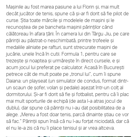
Maşinile au fost marea pasiune a lui Florin şi, mai mult
decât jucător de tenis, spune că şi-ar fi dorit să fie pilot de
curse. Ştia toate mărcile şi modelele de maşini şi le
recunoştea de pe bancheta maşinii părinţilor când
călătoreau în afara ţării. În camera lui din Târgu Jiu, pe care
părinţii au păstrat-o neschimbată, printre trofeele şi
medaliile aliniate pe rafturi, sunt strecurate maşini de
jucărie, unele încă în cutii. Formula 1, pentru care se
trezeşte şi noaptea şi urmăreşte în direct cursele, e şi
acum jocul lui preferat pe calculator. Acasă în Bucureşti
petrece cât de mult poate pe „tronul lui”, cum îi spune
Daiana: un playseat (un simulator de condus, format dintr-
un scaun de şofer, volan şi pedale) aşezat într-un colţ al
dormitorului. Şi-ar fi dorit să fie şi fotbalist, pentru că îi plac
mai mult sporturile de echipă (de asta l-a atras jocul de
dublu), dar spune că părinţii nu i-au dat posibilitatea de a
alege. „Mereu a fost doar tenis, parcă dinainte ştiau ce vor
să fac.” Părinţii spun însă că nu l-au forţat niciodată, dar că
el nu le-a zis că nu îi place tenisul şi ar vrea altceva.