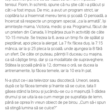
tenisul. Florin, în schimb, spune că nu ştie cât i-a plăcut şi
cât i-a fost impus. De mic, a avut un program strict, iar
copilăria lui a însemnat mereu tenis şi şcoală. O perioadă, a
încercat să respecte un program special, „ca la armată”, îşi
aminteşte mama, Victoria, medic şi ea. Programul, făcut de
un prieten din Canada, îi împărţea ziua în activităţi de câte
10-15 minute. Se trezea la 6, avea un timp fix de spălat şi
pieptănat, apoi pleca la alergat. La 7 fix făcea duş, la 7:15
mânca, iar la şi 25 pleca la şcoală, unde ajungea la 8 fără
un sfert. De câte ori puteau, părinţii îl duceau cu maşina,
ca să câştige timp, dar şi ca modalitate de supraveghere.
Stătea la şcoală până la 12, dormea o oră, se ducea la
antrenamente, îşi făcea temele, iar la 10 era în pat.
N-a ştiut ce-i aia televizor sau discotecă. Uneori, seara,
după ce îşi făcea temele şi înainte să se culce, tata îl
găsea stând la birou şi jucându-se cu o maşinuţă. Îi dădea
drumul şi se uita la ea cum merge pe suprafaţa de lemn,
până se oprea în vreun obiect de pe birou. „Cum să-i spun
să stingă lumina să se culce?”