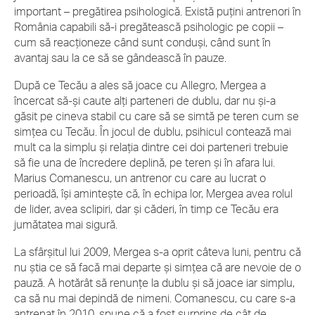
important – pregătirea psihologică. Există puţini antrenori în
România capabili să-i pregătească psihologic pe copii –
cum să reacţioneze când sunt conduşi, când sunt în
avantaj sau la ce să se gândească în pauze.
După ce Tecău a ales să joace cu Allegro, Mergea a
încercat să-şi caute alţi parteneri de dublu, dar nu şi-a
găsit pe cineva stabil cu care să se simtă pe teren cum se
simţea cu Tecău. În jocul de dublu, psihicul contează mai
mult ca la simplu şi relaţia dintre cei doi parteneri trebuie
să fie una de încredere deplină, pe teren şi în afara lui.
Marius Comanescu, un antrenor cu care au lucrat o
perioadă, îşi aminteşte că, în echipa lor, Mergea avea rolul
de lider, avea sclipiri, dar şi căderi, în timp ce Tecău era
jumătatea mai sigură.
La sfârşitul lui 2009, Mergea s-a oprit câteva luni, pentru că
nu ştia ce să facă mai departe şi simţea că are nevoie de o
pauză. A hotărât să renunţe la dublu şi să joace iar simplu,
ca să nu mai depindă de nimeni. Comanescu, cu care s-a
antrenat în 2010, spune că a fost surprins de cât de