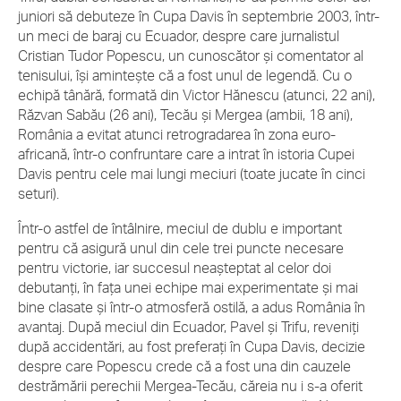
juniori să debuteze în Cupa Davis în septembrie 2003, într-
un meci de baraj cu Ecuador, despre care jurnalistul
Cristian Tudor Popescu, un cunoscător şi comentator al
tenisului, îşi aminteşte că a fost unul de legendă. Cu o
echipă tânără, formată din Victor Hănescu (atunci, 22 ani),
Răzvan Sabău (26 ani), Tecău şi Mergea (ambii, 18 ani),
România a evitat atunci retrogradarea în zona euro-
africană, într-o confruntare care a intrat în istoria Cupei
Davis pentru cele mai lungi meciuri (toate jucate în cinci
seturi).
Într-o astfel de întâlnire, meciul de dublu e important
pentru că asigură unul din cele trei puncte necesare
pentru victorie, iar succesul neaşteptat al celor doi
debutanţi, în faţa unei echipe mai experimentate şi mai
bine clasate şi într-o atmosferă ostilă, a adus România în
avantaj. După meciul din Ecuador, Pavel şi Trifu, reveniţi
după accidentări, au fost preferaţi în Cupa Davis, decizie
despre care Popescu crede că a fost una din cauzele
destrămării perechii Mergea-Tecău, căreia nu i s-a oferit