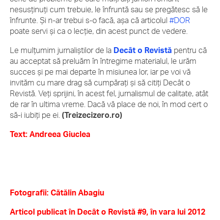
nesusținuți cum trebuie, le înfruntă sau se pregătesc să le
înfrunte. Și n-ar trebui s-o facă, așa că articolul
#DOR
poate servi și ca o lecție, din acest punct de vedere.
Le mulțumim jurnaliștilor de la
Decât o Revistă
pentru că
au acceptat să preluăm în întregime materialul, le urăm
succes și pe mai departe în misiunea lor, iar pe voi vă
invităm cu mare drag să cumpărați și să citiți Decât o
Revistă. Veți sprijini, în acest fel, jurnalismul de calitate, atât
de rar în ultima vreme. Dacă vă place de noi, în mod cert o
să-i iubiți pe ei.
(Treizecizero.ro)
Text: Andreea Giuclea
Fotografii: Cătălin Abagiu
Articol publicat în Decât o Revistă #9, în vara lui 2012