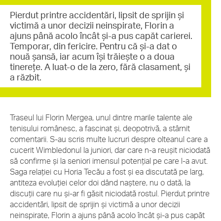
Pierdut printre accidentări, lipsit de sprijin și
victimă a unor decizii neinspirate, Florin a
ajuns până acolo încât și-a pus capăt carierei.
Temporar, din fericire. Pentru că și-a dat o
nouă șansă, iar acum își trăiește o a doua
tinerețe. A luat-o de la zero, fără clasament, și
a răzbit.
Traseul lui Florin Mergea, unul dintre marile talente ale
tenisului românesc, a fascinat și, deopotrivă, a stârnit
comentarii. S-au scris multe lucruri despre olteanul care a
cucerit Wimbledonul la juniori, dar care n-a reușit niciodată
să confirme și la seniori imensul potențial pe care l-a avut.
Saga relației cu Horia Tecău a fost și ea discutată pe larg,
antiteza evoluției celor doi dând naștere, nu o dată, la
discuții care nu și-ar fi găsit niciodată rostul. Pierdut printre
accidentări, lipsit de sprijin și victimă a unor decizii
neinspirate, Florin a ajuns până acolo încât și-a pus capăt