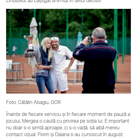
Lindstedt au câştigat la limită, în setul decisiv.
Foto: Cătălin Abagiu, DOR
Înainte de fiecare serviciu şi în fiecare moment de pauză a
jocului, Mergea o caută cu privirea pe soţia lui. E important
nu doar s-o simtă aproape, ci s-o vadă, să aibă mereu
contact vizual. Florin şi Daiana s-au cunoscut în august