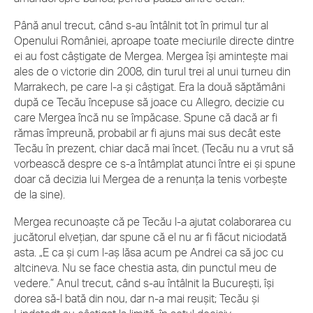
Până anul trecut, când s-au întâlnit tot în primul tur al
Openului României, aproape toate meciurile directe dintre
ei au fost câştigate de Mergea. Mergea îşi aminteşte mai
ales de o victorie din 2008, din turul trei al unui turneu din
Marrakech, pe care l-a şi câştigat. Era la două săptămâni
după ce Tecău începuse să joace cu Allegro, decizie cu
care Mergea încă nu se împăcase. Spune că dacă ar fi
rămas împreună, probabil ar fi ajuns mai sus decât este
Tecău în prezent, chiar dacă mai încet. (Tecău nu a vrut să
vorbească despre ce s-a întâmplat atunci între ei şi spune
doar că decizia lui Mergea de a renunţa la tenis vorbeşte
de la sine).
Mergea recunoaşte că pe Tecău l-a ajutat colaborarea cu
jucătorul elveţian, dar spune că el nu ar fi făcut niciodată
asta. „E ca şi cum l-aş lăsa acum pe Andrei ca să joc cu
altcineva. Nu se face chestia asta, din punctul meu de
vedere.” Anul trecut, când s-au întâlnit la Bucureşti, îşi
dorea să-l bată din nou, dar n-a mai reuşit; Tecău şi