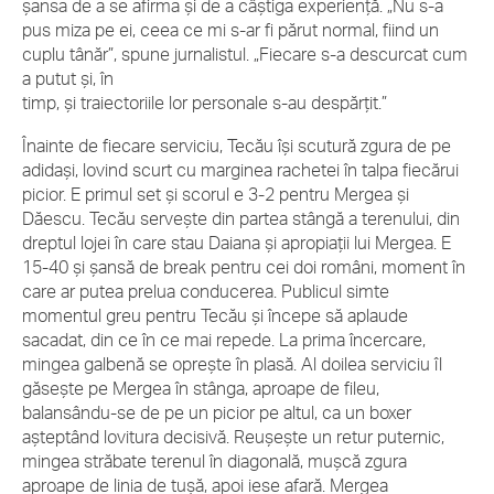
şansa de a se afirma şi de a câştiga experienţă. „Nu s-a
pus miza pe ei, ceea ce mi s-ar fi părut normal, fiind un
cuplu tânăr”, spune jurnalistul. „Fiecare s-a descurcat cum
a putut şi, în
timp, şi traiectoriile lor personale s-au despărţit.”
Înainte de fiecare serviciu, Tecău îşi scutură zgura de pe
adidaşi, lovind scurt cu marginea rachetei în talpa fiecărui
picior. E primul set şi scorul e 3-2 pentru Mergea şi
Dăescu. Tecău serveşte din partea stângă a terenului, din
dreptul lojei în care stau Daiana şi apropiaţii lui Mergea. E
15-40 şi şansă de break pentru cei doi români, moment în
care ar putea prelua conducerea. Publicul simte
momentul greu pentru Tecău şi începe să aplaude
sacadat, din ce în ce mai repede. La prima încercare,
mingea galbenă se opreşte în plasă. Al doilea serviciu îl
găseşte pe Mergea în stânga, aproape de fileu,
balansându-se de pe un picior pe altul, ca un boxer
aşteptând lovitura decisivă. Reuşeşte un retur puternic,
mingea străbate terenul în diagonală, muşcă zgura
aproape de linia de tuşă, apoi iese afară. Mergea