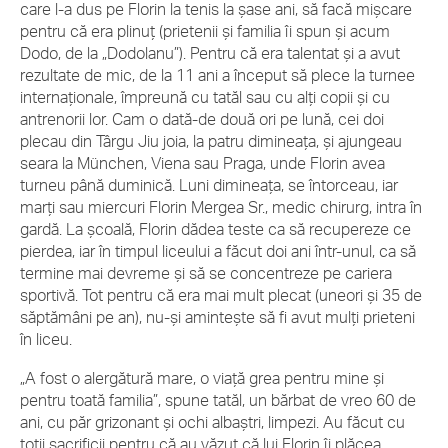
care l-a dus pe Florin la tenis la şase ani, să facă mişcare
pentru că era plinuţ (prietenii şi familia îi spun şi acum
Dodo, de la „Dodolanu”). Pentru că era talentat şi a avut
rezultate de mic, de la 11 ani a început să plece la turnee
internaţionale, împreună cu tatăl sau cu alţi copii şi cu
antrenorii lor. Cam o dată-de două ori pe lună, cei doi
plecau din Târgu Jiu joia, la patru dimineaţa, şi ajungeau
seara la München, Viena sau Praga, unde Florin avea
turneu până duminică. Luni dimineaţa, se întorceau, iar
marţi sau miercuri Florin Mergea Sr., medic chirurg, intra în
gardă. La şcoală, Florin dădea teste ca să recupereze ce
pierdea, iar în timpul liceului a făcut doi ani într-unul, ca să
termine mai devreme şi să se concentreze pe cariera
sportivă. Tot pentru că era mai mult plecat (uneori şi 35 de
săptămâni pe an), nu-şi aminteşte să fi avut mulţi prieteni
în liceu.
„A fost o alergătură mare, o viaţă grea pentru mine şi
pentru toată familia”, spune tatăl, un bărbat de vreo 60 de
ani, cu păr grizonant şi ochi albaştri, limpezi. Au făcut cu
toţii sacrificii pentru că au văzut că lui Florin îi plăcea