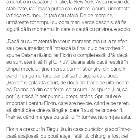
a cerut-o în căsătorie în iulie, la New York. Avea nevoie de
stabilitate, iar Daiana putea să i-o ofere. Acum îl însoţeşte
la fiecare turneu, în ţară sau afară. De pe margine, îl
urmăreşte tot timpul cu ochii mari, verde deschis, să fie
sigură că în momentul în care o caută cu privirea, e acolo.
„Dacă nu sunt atentă în vreun moment, mă uit la telefon
sau ceva, imediat mă întreabă la final: cu cine vorbeai?”,
spune Daiana râzând, iar Florin o completează: „Păi dacă
eu sunt atent, să fii şi tu, nu?” Daiana abia dacă respiră în
timpul meciului, ţine mereu pumnii strânşi şi din când în
când îi strigă, nu tare, dar cât să fie sigură că o aude:
„Haide!” şi aplaudă scurt, de două ori. Când se uită înspre
ea, Daiana dă din cap ferm, ca şi cum i-ar spune „Hai, că
poţi” şi ridică în aer pumnul drept, strâns. Sprijinul ei e
important pentru Florin, care are nevoie, când e pe teren,
să simtă că e cineva lângă el care îl susţine orice-ar fi.
Înainte, când mergea cu tatăl lui în turnee, nu simţea asta.
Florin a crescut în Târgu Jiu, în casa bunicilor şi apoi într-o
casă spaţioasă, cu două etaje. Tatăl lui, chirurg, a fost cel