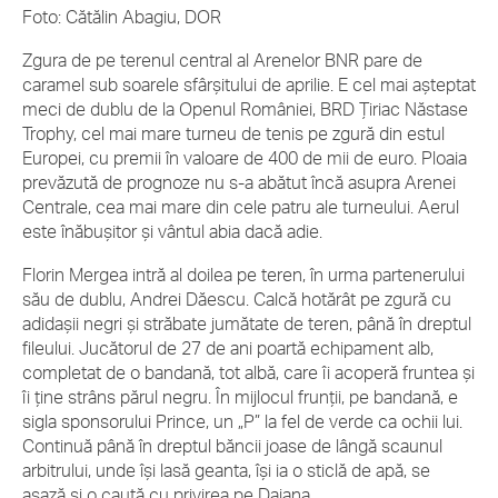
Foto: Cătălin Abagiu, DOR
Zgura de pe terenul central al Arenelor BNR pare de
caramel sub soarele sfârşitului de aprilie. E cel mai aşteptat
meci de dublu de la Openul României, BRD Ţiriac Năstase
Trophy, cel mai mare turneu de tenis pe zgură din estul
Europei, cu premii în valoare de 400 de mii de euro. Ploaia
prevăzută de prognoze nu s-a abătut încă asupra Arenei
Centrale, cea mai mare din cele patru ale turneului. Aerul
este înăbuşitor şi vântul abia dacă adie.
Florin Mergea intră al doilea pe teren, în urma partenerului
său de dublu, Andrei Dăescu. Calcă hotărât pe zgură cu
adidaşii negri şi străbate jumătate de teren, până în dreptul
fileului. Jucătorul de 27 de ani poartă echipament alb,
completat de o bandană, tot albă, care îi acoperă fruntea şi
îi ţine strâns părul negru. În mijlocul frunţii, pe bandană, e
sigla sponsorului Prince, un „P” la fel de verde ca ochii lui.
Continuă până în dreptul băncii joase de lângă scaunul
arbitrului, unde îşi lasă geanta, îşi ia o sticlă de apă, se
aşază şi o caută cu privirea pe Daiana.