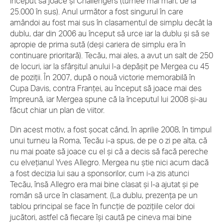
început să joace şi Challengers (turnee mai mari, de la
25.000 în sus). Anul următor a fost singurul în care
amândoi au fost mai sus în clasamentul de simplu decât la
dublu, dar din 2006 au început să urce iar la dublu şi să se
apropie de prima sută (deşi cariera de simplu era în
continuare prioritară). Tecău, mai ales, a avut un salt de 250
de locuri, iar la sfârşitul anului l-a depăşit pe Mergea cu 45
de poziţii. În 2007, după o nouă victorie memorabilă în
Cupa Davis, contra Franţei, au început să joace mai des
împreună, iar Mergea spune că la începutul lui 2008 şi-au
făcut chiar un plan de viitor.
Din acest motiv, a fost şocat când, în aprilie 2008, în timpul
unui turneu la Roma, Tecău i-a spus, de pe o zi pe alta, că
nu mai poate să joace cu el şi că a decis să facă pereche
cu elveţianul Yves Allegro. Mergea nu ştie nici acum dacă
a fost decizia lui sau a sponsorilor, cum i-a zis atunci
Tecău, însă Allegro era mai bine clasat şi l-a ajutat şi pe
român să urce în clasament. (La dublu, prezenţa pe un
tablou principal se face în funcţie de poziţiile celor doi
jucători, astfel că fiecare îşi caută pe cineva mai bine