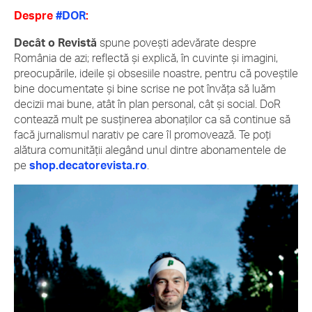
Despre
#DOR
:
Decât o Revistă
spune povești adevărate despre
România de azi; reflectă și explică, în cuvinte și imagini,
preocupările, ideile și obsesiile noastre, pentru că poveștile
bine documentate și bine scrise ne pot învăța să luăm
decizii mai bune, atât în plan personal, cât și social. DoR
contează mult pe susținerea abonaților ca să continue să
facă jurnalismul narativ pe care îl promovează. Te poți
alătura comunității alegând unul dintre abonamentele de
pe
shop.decatorevista.ro
.