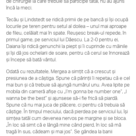
de chirurgie la care trebuie să participe tatăl, nu au ajuns
încă la meci.
Tecău şi Lindstedt se ridică primii de pe bancă şi îşi ocupă
locurile pe teren pentru setul al doilea – unul mai aproape
de fileu, celălalt mai în spate. Reuşesc break-ul repede, în
primul game, pe serviciul lui Dăescu. La 2-0 pentru ei,
Daiana îşi ridică genunchii la piept şi îi cuprinde cu mâinile
şi îşi dă jos ochelarii de soare, pentru că cerul se înnorează
şi începe să bată vântul.
Odată cu rezultatele, Mergea a simţit că a crescut şi
presiunea de a câştiga. Spune că părinţii îi repetau că e cel
mai bun şi că trebuie să ajungă numărul unu. Avea lipite pe
mobila din cameră afişe cu „I’m gonna be number one”, „I
wanna be the best” şi ajunsese să-i fie frică să piardă.
Spune că nu mai juca de plăcere, ci pentru că trebuia să
câştige. În timpul meciului, dacă pierdea pe serviciul lui, îşi
simţea tatăl cum devenea nervos pe margine şi se bloca.
„În loc să simt că e lângă mine când pierd, în loc să mă
tragă în sus, cădeam şi mai jos”. Se gândea la banii