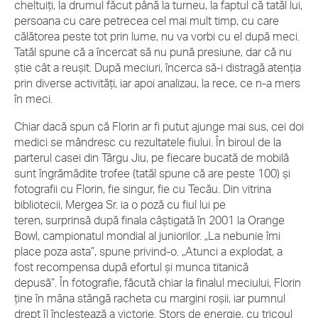
cheltuiţi, la drumul făcut până la turneu, la faptul că tatăl lui,
persoana cu care petrecea cel mai mult timp, cu care
călătorea peste tot prin lume, nu va vorbi cu el după meci.
Tatăl spune că a încercat să nu pună presiune, dar că nu
ştie cât a reuşit. După meciuri, încerca să-i distragă atenţia
prin diverse activităţi, iar apoi analizau, la rece, ce n-a mers
în meci.
Chiar dacă spun că Florin ar fi putut ajunge mai sus, cei doi
medici se mândresc cu rezultatele fiului. În biroul de la
parterul casei din Târgu Jiu, pe fiecare bucată de mobilă
sunt îngrămădite trofee (tatăl spune că are peste 100) şi
fotografii cu Florin, fie singur, fie cu Tecău. Din vitrina
bibliotecii, Mergea Sr. ia o poză cu fiul lui pe
teren, surprinsă după finala câştigată în 2001 la Orange
Bowl, campionatul mondial al juniorilor. „La nebunie îmi
place poza asta”, spune privind-o. „Atunci a explodat, a
fost recompensa după efortul şi munca titanică
depusă”. În fotografie, făcută chiar la finalul meciului, Florin
ţine în mâna stângă racheta cu margini roşii, iar pumnul
drept îl încleştează a victorie. Stors de energie, cu tricoul