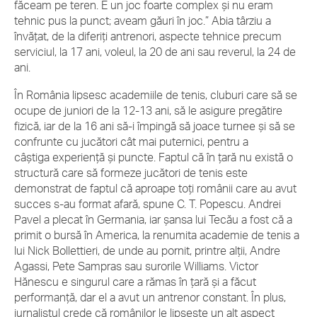
făceam pe teren. E un joc foarte complex şi nu eram
tehnic pus la punct; aveam găuri în joc.” Abia târziu a
învăţat, de la diferiţi antrenori, aspecte tehnice precum
serviciul, la 17 ani, voleul, la 20 de ani sau reverul, la 24 de
ani.
În România lipsesc academiile de tenis, cluburi care să se
ocupe de juniori de la 12-13 ani, să le asigure pregătire
fizică, iar de la 16 ani să-i împingă să joace turnee şi să se
confrunte cu jucători cât mai puternici, pentru a
câştiga experienţă şi puncte. Faptul că în ţară nu există o
structură care să formeze jucători de tenis este
demonstrat de faptul că aproape toţi românii care au avut
succes s-au format afară, spune C. T. Popescu. Andrei
Pavel a plecat în Germania, iar şansa lui Tecău a fost că a
primit o bursă în America, la renumita academie de tenis a
lui Nick Bollettieri, de unde au pornit, printre alţii, Andre
Agassi, Pete Sampras sau surorile Williams. Victor
Hănescu e singurul care a rămas în ţară şi a făcut
performanţă, dar el a avut un antrenor constant. În plus,
jurnalistul crede că românilor le lipseşte un alt aspect