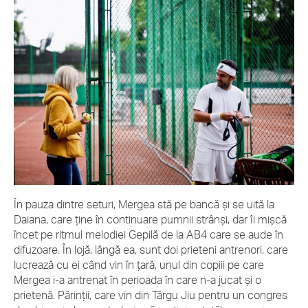
În pauza dintre seturi, Mergea stă pe bancă şi se uită la
Daiana, care ţine în continuare pumnii strânşi, dar îi mişcă
încet pe ritmul melodiei Gepilă de la AB4 care se aude în
difuzoare. În lojă, lângă ea, sunt doi prieteni antrenori, care
lucrează cu ei când vin în ţară, unul din copiii pe care
Mergea i-a antrenat în perioada în care n-a jucat şi o
prietenă. Părinţii, care vin din Târgu Jiu pentru un congres