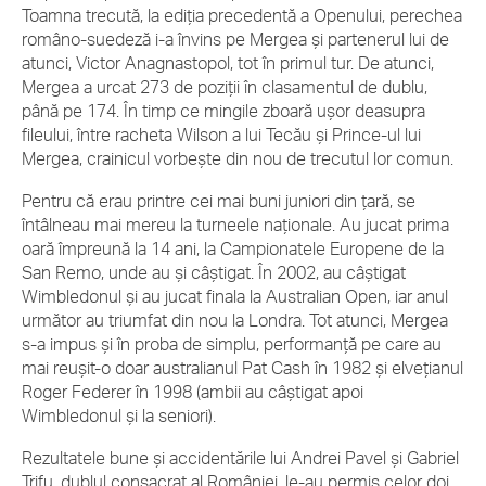
Toamna trecută, la ediţia precedentă a Openului, perechea
româno-suedeză i-a învins pe Mergea şi partenerul lui de
atunci, Victor Anagnastopol, tot în primul tur. De atunci,
Mergea a urcat 273 de poziţii în clasamentul de dublu,
până pe 174. În timp ce mingile zboară uşor deasupra
fileului, între racheta Wilson a lui Tecău şi Prince-ul lui
Mergea, crainicul vorbeşte din nou de trecutul lor comun.
Pentru că erau printre cei mai buni juniori din ţară, se
întâlneau mai mereu la turneele naţionale. Au jucat prima
oară împreună la 14 ani, la Campionatele Europene de la
San Remo, unde au şi câştigat. În 2002, au câştigat
Wimbledonul şi au jucat finala la Australian Open, iar anul
următor au triumfat din nou la Londra. Tot atunci, Mergea
s-a impus şi în proba de simplu, performanţă pe care au
mai reuşit-o doar australianul Pat Cash în 1982 şi elveţianul
Roger Federer în 1998 (ambii au câştigat apoi
Wimbledonul şi la seniori).
Rezultatele bune şi accidentările lui Andrei Pavel şi Gabriel
Trifu, dublul consacrat al României, le-au permis celor doi