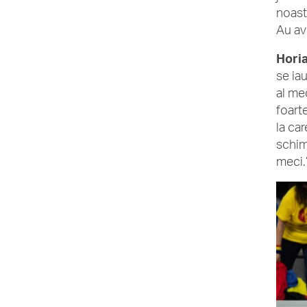
noast
Au avu
Horia
se iau
al me
foarte
la ca
schimb
meci.