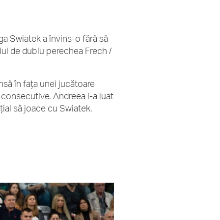
ga Swiatek a învins-o fără să
iul de dublu perechea Frech /
nsă în fața unei jucătoare
i consecutive. Andreea i-a luat
țial să joace cu Swiatek.