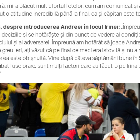
ră, mi-a plăcut mult efortul fetelor, cum am comunicat și 
t o atitudine incredibilă până la final, ca și căpitan este t
, despre introducerea Andreei în locul Irinei:
„Împreu
 deciziile și se hotărăște și din punct de vedere al condiți
ciului și al adversarei. Împreună am hotărât să joace Andre
 greu ieri, ați văzut că pe final de meci era istovită și nu 
re ea este obișnuită. Vine după câteva săptămâni bune în S
at fuse orare, sunt mulți factori care au făcut-o pe Irina să
”