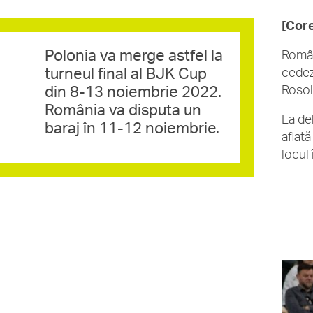
[Cor
Polonia va merge astfel la
Român
turneul final al BJK Cup
cedez
din 8-13 noiembrie 2022.
Rosol
România va disputa un
La de
baraj în 11-12 noiembrie.
aflat
locul