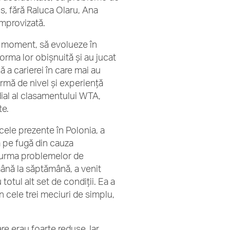
s, fără Raluca Olaru, Ana
improvizată.
ul moment, să evolueze în
forma lor obișnuită și au jucat
ă a carierei în care mai au
ormă de nivel și experiență
dial al clasamentului WTA,
te.
cele prezente în Polonia, a
ă pe fugă din cauza
 în urma problemelor de
mână la săptămână, a venit
totul alt set de condiții. Ea a
în cele trei meciuri de simplu,
re erau foarte reduse. Iar