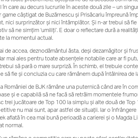
 în care au decurs lucrurile în aceste două zile – un singur
r game câștigat de Buzărnescu și Prisăcariu împreună împo
, nici surprinzător și nici întâmplător. Și n-ar trebui să fi
iv să ne simțim ‘umiliți’. E doar o reflectare dură a realității
rte la momentul actual.
i de accea, deznodământul ăsta, deși dezamăgitor și frust
dar mai ales pentru toate absențele notabile care ar fi putu
trebui să pară o mare surpriză. În schimb, el trebuie contex
ie să fie și concluzia cu care rămânem după întâlnirea de 
a României de BJK rămâne una puternică când are în co
oase și e capabilă să ne facă să retrăim momentele frum
c trei jucătoare de Top 100 la simplu și alte două de Top 10
itive nu mai sunt, apar astfel de situații. Iar o înfrângere
ek aflată în cea mai bună perioadă a carierei și o Magda Li
tat normal.