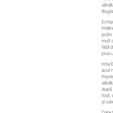
sănăt
Bogda
Echip
întâl
puțin 
mult 
față 
plus 
Irina
avut 
împrej
sănăt
după o
fost, 
și ca
Date 