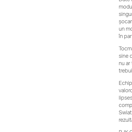
modul
singu
șocant
un mot
în pa
Tocma
sine 
nu ar 
trebu
Echip
valor
lipses
compet
Swiat
rezul