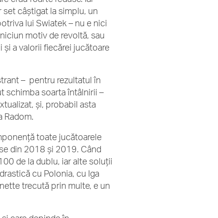
 set câștigat la simplu, un
triva lui Swiatek – nu e nici
e niciun motiv de revoltă, sau
 și a valorii fiecărei jucătoare
rant – pentru rezultatul în
t schimba soarta întâlnirii –
tualizat, și, probabil asta
la Radom.
mponență toate jucătoarele
ose din 2018 și 2019. Când
0 de la dublu, iar alte soluții
 drastică cu Polonia, cu Iga
nette trecută prin multe, e un