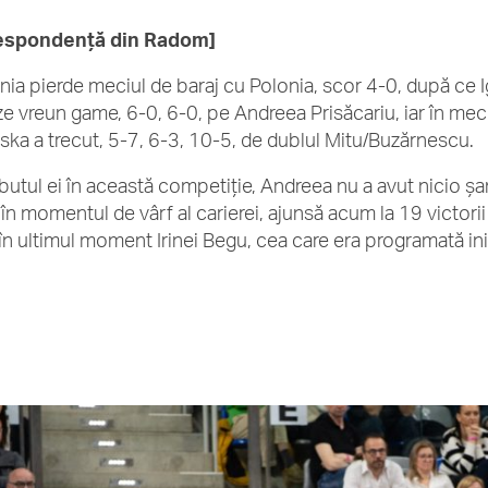
espondență din Radom]
ia pierde meciul de baraj cu Polonia, scor 4-0, după ce I
e vreun game, 6-0, 6-0, pe Andreea Prisăcariu, iar în mec
ska a trecut, 5-7, 6-3, 10-5, de dublul Mitu/Buzărnescu.
butul ei în această competiție, Andreea nu a avut nicio șa
ă în momentul de vârf al carierei, ajunsă acum la 19 victori
 în ultimul moment Irinei Begu, cea care era programată ini