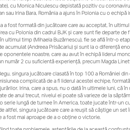
ate), cu Monica Niculescu depistată pozitiv cu coronaviru
n sau Irina Bara, România a ajuns în Polonia cu o echipă 
a a fost formată din jucătoare care au acceptat, în ultim
nirea cu Polonia din cadrul BJK și care sunt fie departe de 
în ultimul timp (Mihaela Buzărnescu), fie se află într-o etap
de acumulat (Andreea Prisăcariu) și sunt la o diferență en
de oponentele noastre, care au avut în echipă liderul mon
un număr 2 cu suficientă experiență, precum Magda Linet
 Begu, singura jucătoare clasată în top 100 a României din 
misiunea complicată de a fi liderul acestei echipe, format
urărilor. Irina, care a spus, nu o dată în ultimele luni, că
ate de anul trecut, nivelul ei poate să varieze de la săptă
 serie lungă de turnee în America, toate jucate într-un cu 
de altfel, singura jucătoare care a reușit să câștige un set 
re a fost mai aproape de a o obține o victorie.
fiind toate problemele, așteptările de la această confrunta