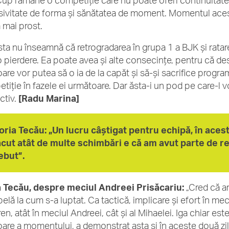
up rămâne o competiție care nu poate oferi continuitate 
sivitate de forma și sănătatea de moment. Momentul ace
 mai prost.
sta nu înseamnă că retrogradarea în grupa 1 a BJK și ratare
o pierdere. Ea poate avea și alte consecințe, pentru că de
oare vor putea să o ia de la capăt și să-și sacrifice progr
tiție în fazele ei următoare. Dar ăsta-i un pod pe care-l
ctiv.
[Radu Marina]
oria Tecău: „Un lucru câștigat pentru echipă, în acest
ăcut atât de multe schimbări e că am avut parte de re
ebut”.
 Tecău, despre meciul Andreei Prisăcariu:
„Cred că ar
belă la cum s-a luptat. Ca tactică, implicare și efort în m
ren, atât în meciul Andreei, cât și al Mihaelei. Iga chiar e
oare a momentului, a demonstrat asta și în aceste două zi