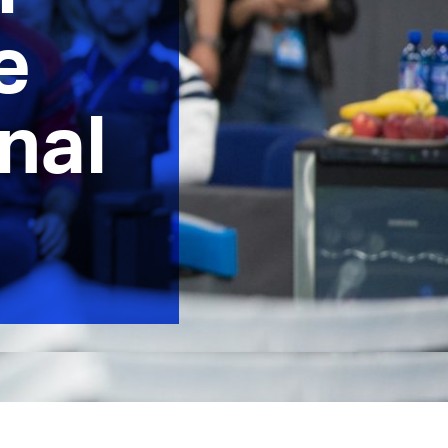
e
nal