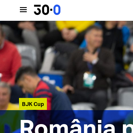
BJK Cup
România p