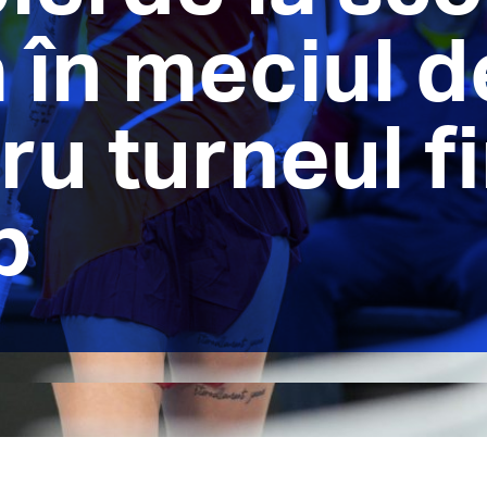
 în meciul d
ru turneul fi
p