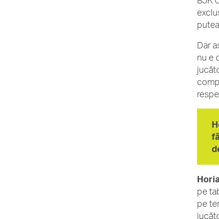
BJK C
exclu
putea
Dar a
nu e 
jucăt
compe
respe
H
f
d
Horia
pe ta
pe te
jucăt