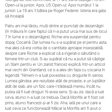
Open-ul la juniori. Apoi, US Open-ul. Apoi numărul 1 la
juniori. La 19 ani, îl bătea pe Roger Federer. Isteria era gata
să înceapă.
Patru ani mai târziu, mulți dintre ei punctați de dezamăgiri
(în măsura în care faptul că n-a putut urca mai sus de locul
7 în lume e o dezamăgire), Richie era suspendat pentru
dopaj. Cocaină. Dar lumea nu s-a supărat pe el pentru asta,
mai ales că era vorba de o cantitate aproape insesizabilă,
despre care Richie a explicat că a ingerat-o sărutând o
femeie într-un club. S-au supărat că nu a putut să câștige
un Slam pentru ei. Un ziarist francez explică, într-un articol
mai vechi din Grantland, ce s-a ales din faza cu cocaina în
legendă: “Nimeni n-a luat povestea cu drogurile în serios.
Lumea gândea: are rezultate atât de proaste, e un luptător
atât de slab, are un fizic care-l trădează mereu, încât nu
putea să fi luat droguri. N-avea sens. Și-au zis: dacă a luat
ceva, atunci n-a luat ce trebuia. Dacă Monfils ar fi fost cel
prins, atunci francezii și-ar fi zis: Aha, iată pe unul care a
luat ceva ce funcționează! Măcar la Monfils am fi avut o