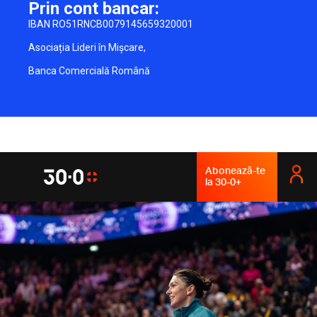
Prin cont bancar:
IBAN RO51RNCB0079145659320001
Asociația Lideri în Mișcare,
Banca Comercială Română
Abonează-te
la 30-0+