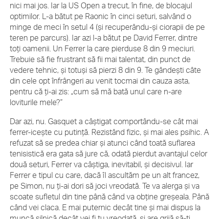
nici mai jos. Iar la US Open a trecut, în fine, de blocajul
optimilor. L-a bătut pe Raonic în cinci seturi, salvând o
minge de meci în setul 4 (și recuperându-și ciorapii de pe
teren pe parcurs). Iar azi l-a bătut pe David Ferrer, dintre
toți oamenii. Un Ferrer la care pierduse 8 din 9 meciuri.
Trebuie să fie frustrant să fii mai talentat, din punct de
vedere tehnic, și totuși să pierzi 8 din 9. Te gândești câte
din cele opt înfrângeri au venit tocmai din cauza asta,
pentru că ți-ai zis: „cum să mă bată unul care n-are
loviturile mele?”
Dar azi, nu. Gasquet a câștigat comportându-se cât mai
ferrer-icește cu putință. Rezistând fizic, și mai ales psihic. A
refuzat să se predea chiar și atunci când toată suflarea
tenisistică era gata să jure că, odată pierdut avantajul celor
două seturi, Ferrer va câștiga, inevitabil, și decisivul. Iar
Ferrer e tipul cu care, dacă îl ascultăm pe un alt francez,
pe Simon, nu ți-ai dori să joci vreodată. Te va alerga și va
scoate sufletul din tine până când va obține greșeala. Până
când vei claca. E mai puternic decât tine și mai dispus la
muncă silnică decât vei fi tu vreodată, și are grijă să-ți