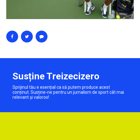
Susține Treizecizero
Sprijinul tău e esențial ca să putem produce acest
conținut. Susține-ne pentru un jurnalism de sport cât mai
relevant și valoros!