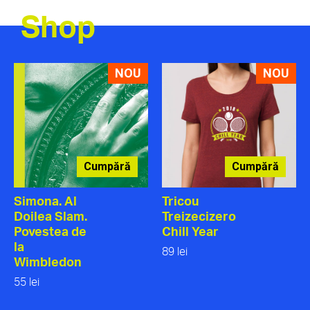
Shop
NOU
NOU
Cumpără
Cumpără
Simona. Al
Tricou
Doilea Slam.
Treizecizero
Povestea de
Chill Year
la
89 lei
Wimbledon
55 lei