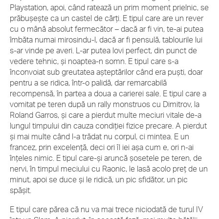
Playstation, apoi, când ratează un prim moment prielnic, se
prăbușește ca un castel de cărți. E tipul care are un rever
cu o mână absolut fermecător – dacă ar fi vin, te-ai putea
îmbăta numai mirosindu-l, dacă ar fi pensulă, tablourile lui
s-ar vinde pe averi. L-ar putea lovi perfect, din punct de
vedere tehnic, și noaptea-n somn. E tipul care s-a
înconvoiat sub greutatea așteptărilor când era puști, doar
pentru a se ridica, într-o palidă, dar remarcabilă
recompensă, în partea a doua a carierei sale. E tipul care a
vomitat pe teren după un rally monstruos cu Dimitrov, la
Roland Garros, și care a pierdut multe meciuri vitale de-a
lungul timpului din cauza condiției fizice precare. A pierdut
și mai multe când l-a trădat nu corpul, ci mintea. E un
francez, prin excelență, deci ori îl iei așa cum e, ori n-ai
înțeles nimic. E tipul care-și aruncă șosetele pe teren, de
nervi, în timpul meciului cu Raonic, le lasă acolo preț de un
minut, apoi se duce și le ridică, un pic sfidător, un pic
spășit.
E tipul care părea că nu va mai trece niciodată de turul IV