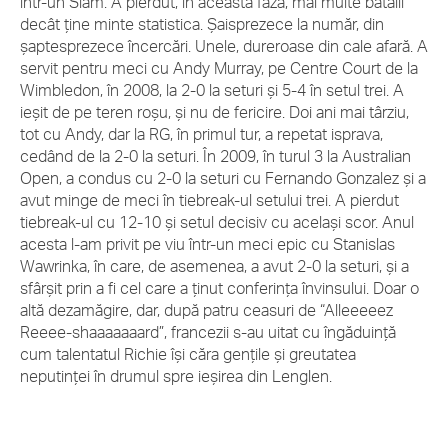
într-un Slam. A pierdut, în această fază, mai multe bătălii
decât ține minte statistica. Șaisprezece la număr, din
șaptesprezece încercări. Unele, dureroase din cale afară. A
servit pentru meci cu Andy Murray, pe Centre Court de la
Wimbledon, în 2008, la 2-0 la seturi și 5-4 în setul trei. A
ieșit de pe teren roșu, și nu de fericire. Doi ani mai târziu,
tot cu Andy, dar la RG, în primul tur, a repetat isprava,
cedând de la 2-0 la seturi. În 2009, în turul 3 la Australian
Open, a condus cu 2-0 la seturi cu Fernando Gonzalez și a
avut minge de meci în tiebreak-ul setului trei. A pierdut
tiebreak-ul cu 12-10 și setul decisiv cu același scor. Anul
acesta l-am privit pe viu într-un meci epic cu Stanislas
Wawrinka, în care, de asemenea, a avut 2-0 la seturi, și a
sfârșit prin a fi cel care a ținut conferința învinsului.
Doar o
altă dezamăgire, dar, după patru ceasuri de “Alleeeeez
Reeee-shaaaaaaard”, francezii s-au uitat cu îngăduință
cum talentatul Richie își căra gențile și greutatea
neputinței în drumul spre ieșirea din Lenglen.