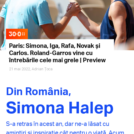
Paris: Simona, Iga, Rafa, Novak și
Carlos. Roland-Garros vine cu
întrebările cele mai grele | Preview
21 mai 2022,
Adrian Țoca
Din România,
Simona Halep
S-a retras în acest an, dar ne-a lăsat cu
amintiri și inspirație cât pentru o viață. Acum