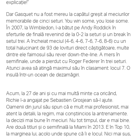
explicație!”
Dar Gasquet nu a fost mereu la capătul greșit al meciurilor
memorabile de cinci seturi. You win some, you lose some.
În 2007, la Wimbledon, l-a bătut pe Andy Roddick în
sferturile de finală revenind de la 0-2 la seturi și un break în
setul trei. A încheiat meciul (4-6, 4-6, 7-6, 7-6, 8-6) cu un
total halucinant de 93 de lovituri direct câștigătoare, multe
dintre ele faimosul său rever down-the-line. A mers în
semifinale, unde a pierdut cu Roger Federer în trei seturi.
Atunci avea să atingă maximul său în clasament: locul 7. O
insulă într-un ocean de dezamăgiri.
Acum, la 27 de ani și cu mai multă minte ca oricând,
Richie l-a angajat pe Sebastien Grosjean să-l ajute.
Oamenii din jurul său spun că e mult mai profesionist, mai
atent la detalii, la regim, mai conștiincios la antrenamente.
Ia decizii mai bune în meciuri. Nu tot timpul, dar e mai bine.
Are două titluri și o semifinală la Miami în 2013. E în Top 10,
la marginea lui, acolo unde spune că îi e locul. Nici mai sus,