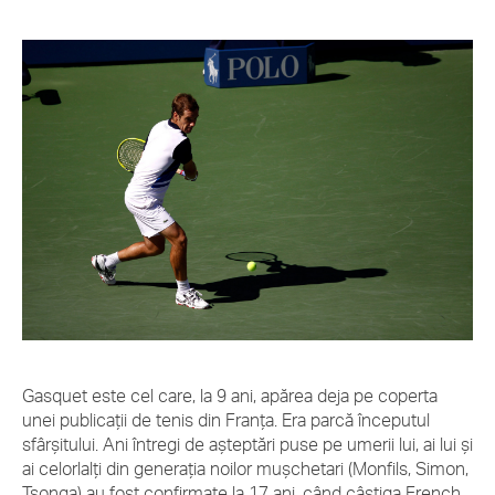
Gasquet este cel care, la 9 ani, apărea deja pe coperta
unei publicații de tenis din Franța. Era parcă începutul
sfârșitului. Ani întregi de așteptări puse pe umerii lui, ai lui și
ai celorlalți din generația noilor mușchetari (Monfils, Simon,
Tsonga) au fost confirmate la 17 ani, când câștiga French