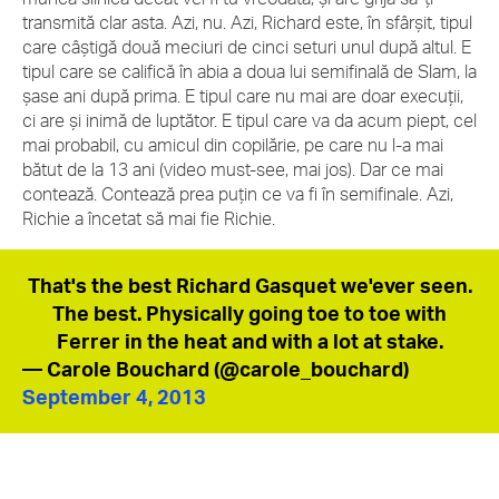
transmită clar asta. Azi, nu. Azi, Richard este, în sfârșit, tipul
care câștigă două meciuri de cinci seturi unul după altul. E
tipul care se califică în abia a doua lui semifinală de Slam, la
șase ani după prima. E tipul care nu mai are doar execuții,
ci are și inimă de luptător. E tipul care va da acum piept, cel
mai probabil, cu amicul din copilărie, pe care nu l-a mai
bătut de la 13 ani (video must-see, mai jos). Dar ce mai
contează. Contează prea puțin ce va fi în semifinale. Azi,
Richie a încetat să mai fie Richie.
That's the best Richard Gasquet we'ever seen.
The best. Physically going toe to toe with
Ferrer in the heat and with a lot at stake.
— Carole Bouchard (@carole_bouchard)
September 4, 2013