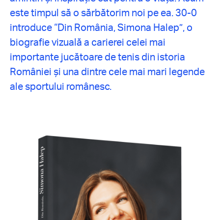
este timpul să o sărbătorim noi pe ea. 30-0
introduce “Din România, Simona Halep”, o
biografie vizuală a carierei celei mai
importante jucătoare de tenis din istoria
României și una dintre cele mai mari legende
ale sportului românesc.