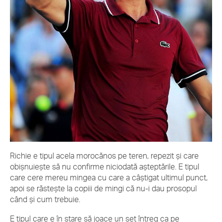
Richie e tipul acela morocănos pe teren, repezit și care
obișnuiește să nu confirme niciodată așteptările. E tipul
care cere mereu mingea cu care a câștigat ultimul punct,
apoi se răstește la copiii de mingi că nu-i dau prosopul
când și cum trebuie.
E tipul care e în stare să joace un set întreg ca pe