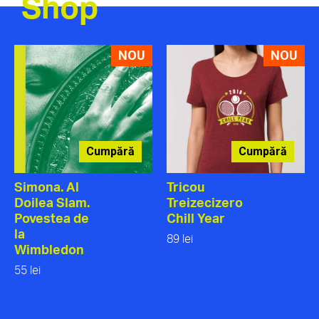
Shop
NOU
NOU
Cumpără
Cumpără
Simona. Al
Tricou
Doilea Slam.
Treizecizero
Povestea de
Chill Year
la
89 lei
Wimbledon
55 lei