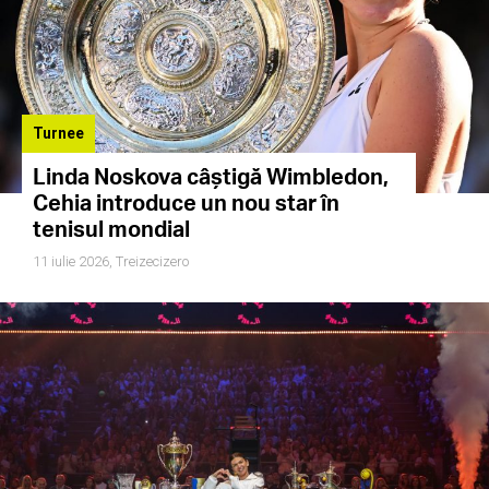
Turnee
Linda Noskova câștigă Wimbledon,
Cehia introduce un nou star în
tenisul mondial
11 iulie 2026,
Treizecizero