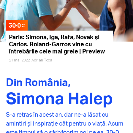
Paris: Simona, Iga, Rafa, Novak și
Carlos. Roland-Garros vine cu
întrebările cele mai grele | Preview
21 mai 2022,
Adrian Țoca
Din România,
Simona Halep
S-a retras în acest an, dar ne-a lăsat cu
amintiri și inspirație cât pentru o viață. Acum
este timpul să o sărbătorim noi pe ea. 30-0