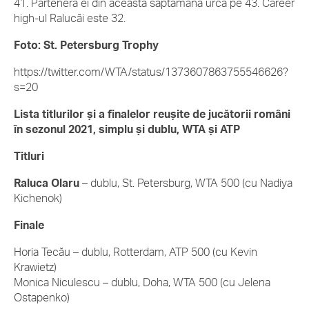
41. Partenera ei din această săptămână urcă pe 43. Career
high-ul Ralucăi este 32.
Foto: St. Petersburg Trophy
https://twitter.com/WTA/status/1373607863755546626?
s=20
Lista titlurilor și a finalelor reușite de jucătorii români
în sezonul 2021, simplu și dublu, WTA și ATP
Titluri
Raluca Olaru
– dublu, St. Petersburg, WTA 500 (cu Nadiya
Kichenok)
Finale
Horia Tecău – dublu, Rotterdam, ATP 500 (cu Kevin
Krawietz)
Monica Niculescu – dublu, Doha, WTA 500 (cu Jelena
Ostapenko)