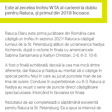
Este al zecelea trofeu WTA al carierei la dublu
pentru Raluca, și primul din 2018 încoace.
Raluca Olaru este prima jucătoare din România care
câștigă un trofeu în sezonul 2021! Raluca a câștigat
turneul de la St. Petersburg alături de ucraineanca Nadiya
Kichenok, după o victorie în finala cu americancele
Sabrina Santamaria și Kaitlyn Christian, 2-6, 6-3, 10-8.
A fost o finală echilibrată, decisă la cea mai mică dintre
diferențe, dar Raluca și Nadiya au meritat să o câștige în
special pentru felul în care au jucat punctele mari de pe
linia de sosire. Conduse în supertiebreak cu 6-3, Raluca și
Nadiya au reușit o serie de puncte direct câștigătoare
spectaculoase, întorcând în favoarea lor finala.
Rezultatul de azi completează o săptămână excelentă
pentru Raluca la St. Petersburg. Ea a spus la interviul de