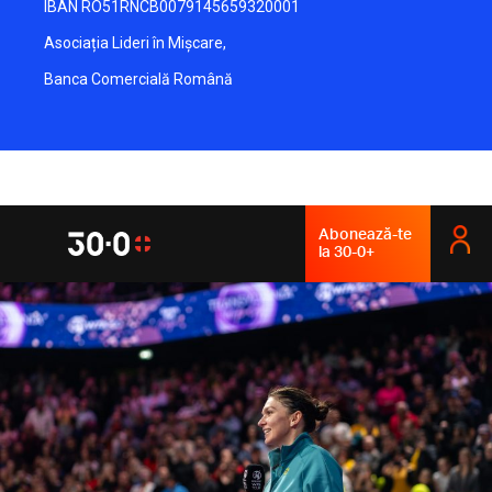
IBAN RO51RNCB0079145659320001
Asociația Lideri în Mișcare,
Banca Comercială Română
Abonează-te
la 30-0+