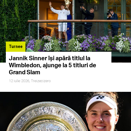
Turnee
Jannik Sinner își apără titlul la
Wimbledon, ajunge la 5 titluri de
Grand Slam
12 iulie 2026,
Treizecizero