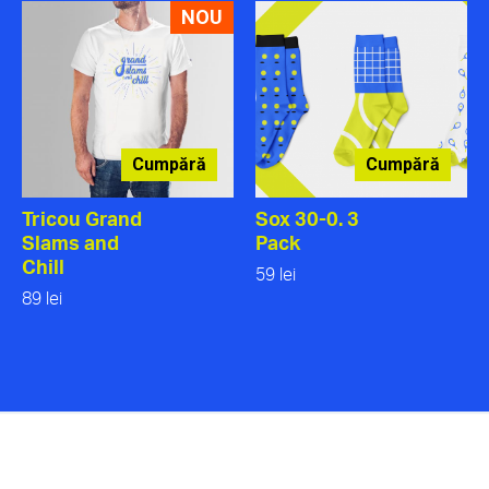
NOU
Cumpără
Cumpără
Tricou Grand
Sox 30-0. 3
Slams and
Pack
Chill
59 lei
89 lei