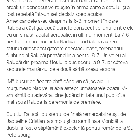
Revenirea s-a petrecut în setul al doilea, cu cele două
break-uri consecutive reușite în prima parte a setului, și a
fost repetată într-un set decisiv spectaculos.
Americancele s-au desprins la 6-3, moment în care
Raluca a câștigat două puncte consecutive, unul dintre ele
cu un smash agățat acrobatic, în ultimul moment. La 7-6
pentru americance, întâi Nadiya, apoi Raluca au reușit
retururi direct câștigătoare spectaculoase, forehandul
furibund al Ralucăi prinzând linia pentru 8-7. Un voleu al
Ralucăi din preajma fileului a dus scorul la 9-7, iar câteva
secunde mai târziu, cele două sărbătoreau victoria.
„Mă bucur de fiecare dată când vin să joc aici. Îi
mulțumesc Nadiyei și abia aștept următoarele ocazii. M-
am simțit cu adevărat bine jucând în fața unui public”, a
mai spus Raluca, la ceremonia de premiere.
Cu titlul Ralucăi, cu sfertul de finală remarcabil reușit de
Jaqueline Cristian la simplu și cu semifinala Monicăi la
dublu, a fost o săptămână excelentă pentru românce la St.
Petersburg.