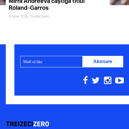
Mirra Andreeva câștigă titlul
Roland-Garros
6 iunie 2026,
Treizecizero