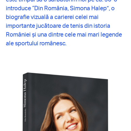
introduce “Din România, Simona Halep”, o
biografie vizuală a carierei celei mai
importante jucătoare de tenis din istoria
României și una dintre cele mai mari legende
ale sportului românesc.