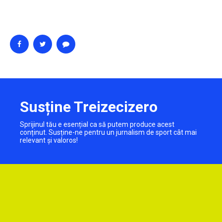
Susține Treizecizero
Sprijinul tău e esențial ca să putem produce acest
conținut. Susține-ne pentru un jurnalism de sport cât mai
relevant și valoros!