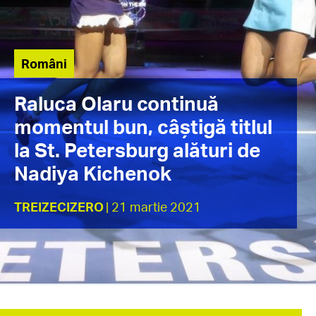
Români
Raluca Olaru continuă
momentul bun, câștigă titlul
la St. Petersburg alături de
Nadiya Kichenok
TREIZECIZERO
| 21 martie 2021