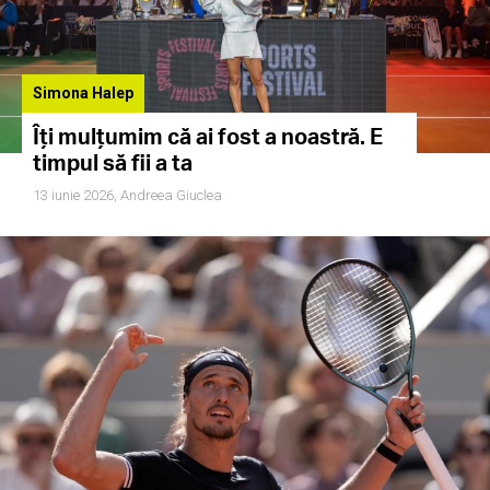
Simona Halep
Îți mulțumim că ai fost a noastră. E
timpul să fii a ta
13 iunie 2026,
Andreea Giuclea