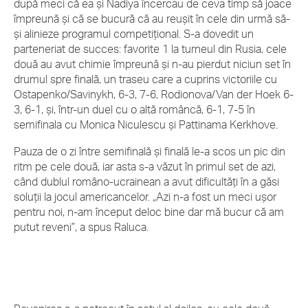
după meci că ea și Nadiya încercau de ceva timp să joace
împreună și că se bucură că au reușit în cele din urmă să-
și alinieze programul competițional. S-a dovedit un
parteneriat de succes: favorite 1 la turneul din Rusia, cele
două au avut chimie împreună și n-au pierdut niciun set în
drumul spre finală, un traseu care a cuprins victoriile cu
Ostapenko/Savinykh, 6-3, 7-6, Rodionova/Van der Hoek 6-
3, 6-1, și, într-un duel cu o altă româncă, 6-1, 7-5 în
semifinala cu Monica Niculescu și Pattinama Kerkhove.
Pauza de o zi între semifinală și finală le-a scos un pic din
ritm pe cele două, iar asta s-a văzut în primul set de azi,
când dublul româno-ucrainean a avut dificultăți în a găsi
soluții la jocul americancelor. „Azi n-a fost un meci ușor
pentru noi, n-am început deloc bine dar mă bucur că am
putut reveni”, a spus Raluca.