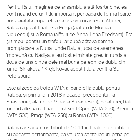
Pentru Ralu, imaginea de ansamblu arată foarte bine, ea
continuând cu un titlu important perioada de formă foarte
bună arătată după reluarea sezonului anterior. Atunci,
Raluca a jucat finalele la Praga (alături de Monica
Niculescu) și la Roma (alături de Anna-Lena Friedsam). Era
și timpul pentru un trofeu, iar după câteva semne
promițătoare la Dubai, unde Ralu a jucat de asemenea
împreună cu Nadiya, și au fost eliminate greu în runda a
doua de una dintre cele mai bune perechi de dublu din
lume (Siniakova / Krejcikova), acest titlu a venit la St.
Petersburg.
Este al zecelea trofeu WTA al carierei la dublu pentru
Raluca, și primul din 2018 încoace (precedentul, la
Strasbourg, alături de Mihaela Buzărnescu), de atunci, Ralu
jucând alte patru finale: Tashkent Open (WTA 250), Kremlin
(WTA 500), Praga (WTA 250) și Roma (WTA 1000).
Raluca are acum un bilanț de 10-11 în finalele de dublu, iar
cu această performanță, ea va urca șapte locuri, până pe