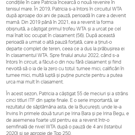
condițiile în care Patricia încearcă o nouă revenire în
tenisul mare. În 2019, Patricia s-a întors în circuitul WTA
după aproape doi ani de pauză, perioadă în care a devenit
mamă. Din 2019 până în 2021, ea a revenit la forma
obișnuită, a câștigat primul trofeu WTA și a urcat pe cel
mai înalt loc ocupat în clasament (56). După această
perioadă a urmat o altă pauză forțată, care a ținut-o
departe complet de teren, ceea ce a dus la prăbușirea ei
în clasamentul WTA. Spre finalul anului 2022, când s-a
întors în circuit, a făcut-o din nou fără clasament și fiind
nevoită să o ia de la zero cu totul: turnee mici, calificări în
turnee mici, multă luptă și puține puncte pentru a putea
urca mai mult în clasament.
În acest sezon, Patricia a câștigat 55 de meciuri și a strâns
cinci titluri ITF din șapte finale. E o serie importantă, iar
rezultatul de săptămâna asta, de la București, unde le-a
învins în primele două tururi pe Irina Bara și pe Irina Begu, e
de asemenea foarte util pentru ea: a revenit într-o
semifinală de nivel WTA după o pauză de 4 ani (Istanbul
2020) și se apropie de Top 250.