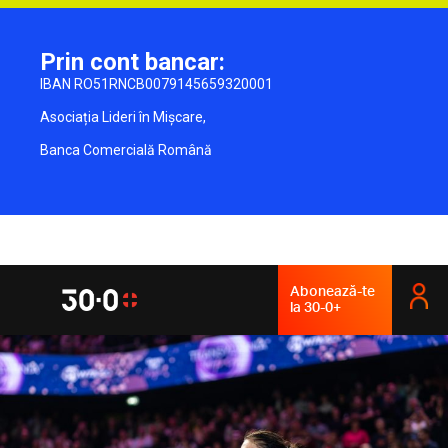
Prin cont bancar:
IBAN RO51RNCB0079145659320001
Asociația Lideri în Mișcare,
Banca Comercială Română
Abonează-te
la 30-0+