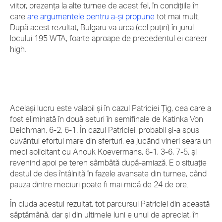
viitor, prezența la alte turnee de acest fel, în condițiile în
care
are argumentele pentru a-și propune
tot mai mult.
După acest rezultat, Bulgaru va urca (cel puțin) în jurul
locului 195 WTA, foarte aproape de precedentul ei career
high.
Același lucru este valabil și în cazul Patriciei Țig, cea care a
fost eliminată în două seturi în semifinale de Katinka Von
Deichman, 6-2, 6-1. În cazul Patriciei, probabil și-a spus
cuvântul efortul mare din sferturi, ea jucând vineri seara un
meci solicitant cu Anouk Koevermans, 6-1, 3-6, 7-5, și
revenind apoi pe teren sâmbătă după-amiază. E o situație
destul de des întâlnită în fazele avansate din turnee, când
pauza dintre meciuri poate fi mai mică de 24 de ore.
În ciuda acestui rezultat, tot parcursul Patriciei din această
săptămână, dar și din ultimele luni e unul de apreciat, în