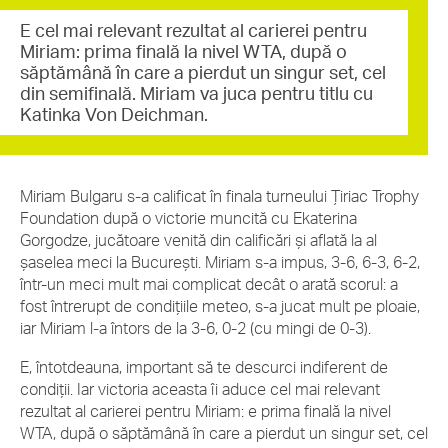
E cel mai relevant rezultat al carierei pentru
Miriam: prima finală la nivel WTA, după o
săptămână în care a pierdut un singur set, cel
din semifinală. Miriam va juca pentru titlu cu
Katinka Von Deichman.
Miriam Bulgaru s-a calificat în finala turneului Țiriac Trophy
Foundation după o victorie muncită cu Ekaterina
Gorgodze, jucătoare venită din calificări și aflată la al
șaselea meci la București. Miriam s-a impus, 3-6, 6-3, 6-2,
într-un meci mult mai complicat decât o arată scorul: a
fost întrerupt de condițiile meteo, s-a jucat mult pe ploaie,
iar Miriam l-a întors de la 3-6, 0-2 (cu mingi de 0-3).
E, întotdeauna, important să te descurci indiferent de
condiții. Iar victoria aceasta îi aduce cel mai relevant
rezultat al carierei pentru Miriam: e prima finală la nivel
WTA, după o săptămână în care a pierdut un singur set, cel