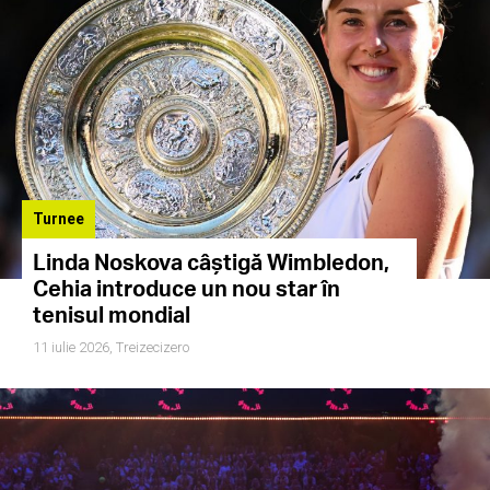
Turnee
Linda Noskova câștigă Wimbledon,
Cehia introduce un nou star în
tenisul mondial
11 iulie 2026,
Treizecizero