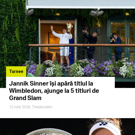
Turnee
Jannik Sinner își apără titlul la
Wimbledon, ajunge la 5 titluri de
Grand Slam
12 iulie 2026,
Treizecizero