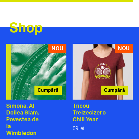
Shop
NOU
NOU
Cumpără
Cumpără
Simona. Al
Tricou
Doilea Slam.
Treizecizero
Povestea de
Chill Year
la
89 lei
Wimbledon