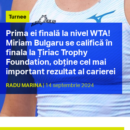
Turnee
Prima ei finală la nivel WTA!
Miriam Bulgaru se califică în
finala la Țiriac Trophy
Foundation, obține cel mai
important rezultat al carierei
RADU MARINA
| 14 septembrie 2024