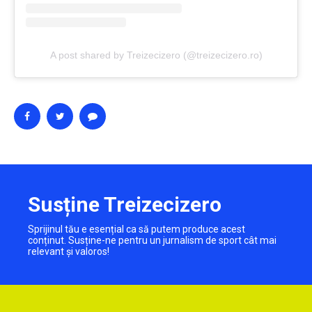
A post shared by Treizecizero (@treizecizero.ro)
Susține Treizecizero
Sprijinul tău e esențial ca să putem produce acest
conținut. Susține-ne pentru un jurnalism de sport cât mai
relevant și valoros!