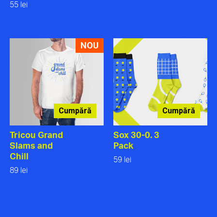
55 lei
NOU
Cumpără
Cumpără
Tricou Grand
Sox 30-0. 3
Slams and
Pack
Chill
59 lei
89 lei