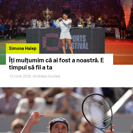
Simona Halep
Îți mulțumim că ai fost a noastră. E
timpul să fii a ta
13 iunie 2026,
Andreea Giuclea