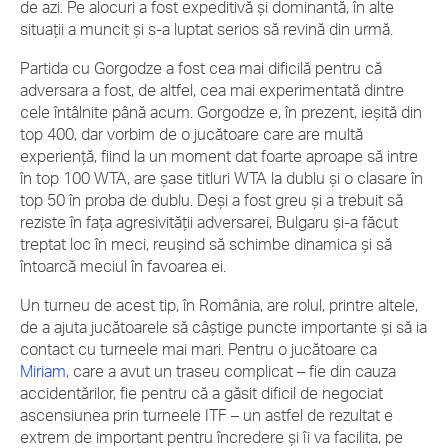
de azi. Pe alocuri a fost expeditivă și dominantă, în alte
situații a muncit și s-a luptat serios să revină din urmă.
Partida cu Gorgodze a fost cea mai dificilă pentru că
adversara a fost, de altfel, cea mai experimentată dintre
cele întâlnite până acum. Gorgodze e, în prezent, ieșită din
top 400, dar vorbim de o jucătoare care are multă
experiență, fiind la un moment dat foarte aproape să intre
în top 100 WTA, are șase titluri WTA la dublu și o clasare în
top 50 în proba de dublu. Deși a fost greu și a trebuit să
reziste în fața agresivității adversarei, Bulgaru și-a făcut
treptat loc în meci, reușind să schimbe dinamica și să
întoarcă meciul în favoarea ei.
Un turneu de acest tip, în România, are rolul, printre altele,
de a ajuta jucătoarele să câștige puncte importante și să ia
contact cu turneele mai mari. Pentru o jucătoare ca
Miriam
, care a avut un traseu complicat – fie din cauza
accidentărilor, fie pentru că a găsit dificil de negociat
ascensiunea prin turneele ITF – un astfel de rezultat e
extrem de important pentru încredere și îi va facilita, pe