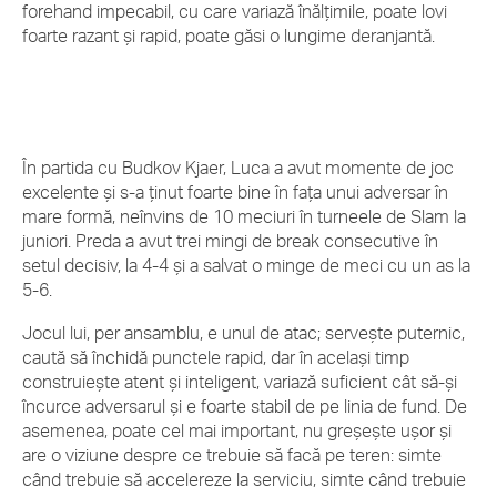
forehand impecabil, cu care variază înălțimile, poate lovi
foarte razant și rapid, poate găsi o lungime deranjantă.
În partida cu Budkov Kjaer, Luca a avut momente de joc
excelente și s-a ținut foarte bine în fața unui adversar în
mare formă, neînvins de 10 meciuri în turneele de Slam la
juniori. Preda a avut trei mingi de break consecutive în
setul decisiv, la 4-4 și a salvat o minge de meci cu un as la
5-6.
Jocul lui, per ansamblu, e unul de atac; servește puternic,
caută să închidă punctele rapid, dar în același timp
construiește atent și inteligent, variază suficient cât să-și
încurce adversarul și e foarte stabil de pe linia de fund. De
asemenea, poate cel mai important, nu greșește ușor și
are o viziune despre ce trebuie să facă pe teren: simte
când trebuie să accelereze la serviciu, simte când trebuie