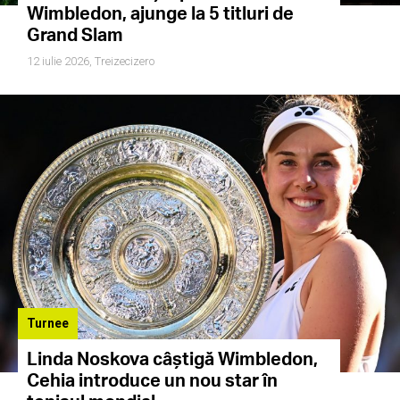
Wimbledon, ajunge la 5 titluri de
Grand Slam
12 iulie 2026,
Treizecizero
Turnee
Linda Noskova câștigă Wimbledon,
Cehia introduce un nou star în