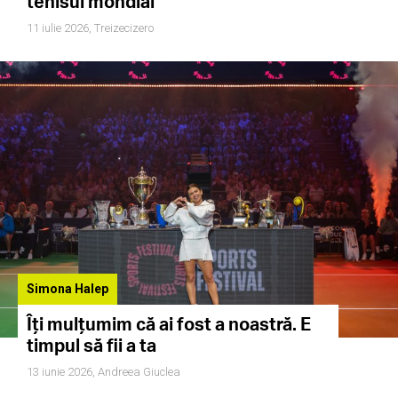
tenisul mondial
11 iulie 2026,
Treizecizero
Simona Halep
Îți mulțumim că ai fost a noastră. E
timpul să fii a ta
13 iunie 2026,
Andreea Giuclea