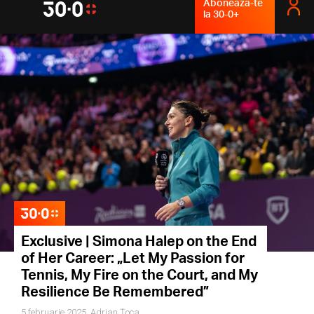
Abonează-te
la 30-0+
Exclusive | Simona Halep on the End
of Her Career: „Let My Passion for
Tennis, My Fire on the Court, and My
Resilience Be Remembered”
5 februarie 2025,
Adrian Țoca