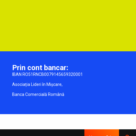
Prin cont bancar:
IBAN RO51RNCB0079145659320001
Asociația Lideri în Mișcare,
Banca Comercială Română