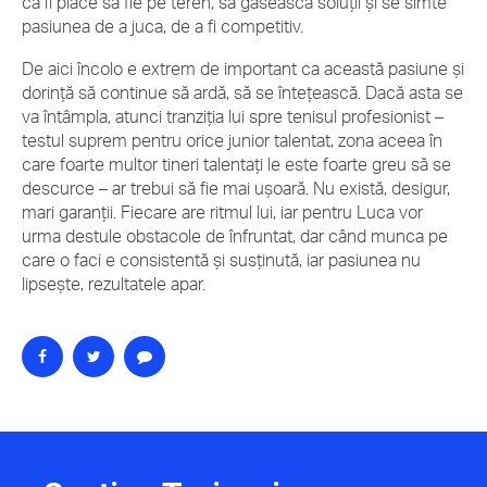
că îi place să fie pe teren, să găsească soluții și se simte
pasiunea de a juca, de a fi competitiv.
De aici încolo e extrem de important ca această pasiune și
dorință să continue să ardă, să se întețească. Dacă asta se
va întâmpla, atunci tranziția lui spre tenisul profesionist –
testul suprem pentru orice junior talentat, zona aceea în
care foarte multor tineri talentați le este foarte greu să se
descurce – ar trebui să fie mai ușoară. Nu există, desigur,
mari garanții. Fiecare are ritmul lui, iar pentru Luca vor
urma destule obstacole de înfruntat, dar când munca pe
care o faci e consistentă și susținută, iar pasiunea nu
lipsește, rezultatele apar.