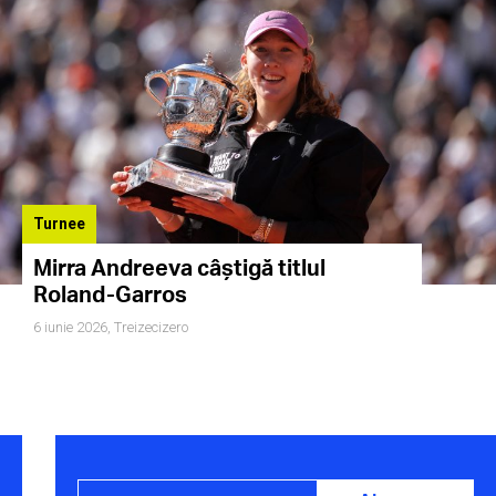
Turnee
Mirra Andreeva câștigă titlul
Roland-Garros
6 iunie 2026,
Treizecizero