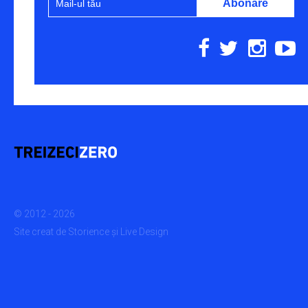
© 2012 - 2026
Site creat de
Storience
și
Live Design