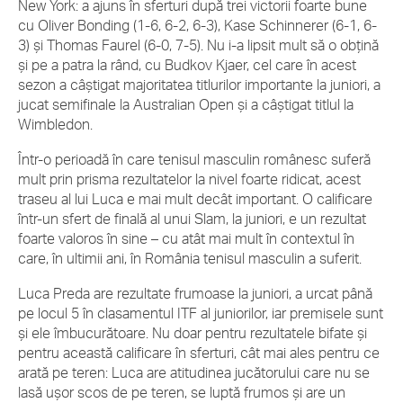
New York: a ajuns în sferturi după trei victorii foarte bune
cu Oliver Bonding (1-6, 6-2, 6-3), Kase Schinnerer (6-1, 6-
3) și Thomas Faurel (6-0, 7-5). Nu i-a lipsit mult să o obțină
și pe a patra la rând, cu Budkov Kjaer, cel care în acest
sezon a câștigat majoritatea titlurilor importante la juniori, a
jucat semifinale la Australian Open și a câștigat titlul la
Wimbledon.
Într-o perioadă în care tenisul masculin românesc suferă
mult prin prisma rezultatelor la nivel foarte ridicat, acest
traseu al lui Luca e mai mult decât important. O calificare
într-un sfert de finală al unui Slam, la juniori, e un rezultat
foarte valoros în sine – cu atât mai mult în contextul în
care, în ultimii ani, în România tenisul masculin a suferit.
Luca Preda are rezultate frumoase la juniori, a urcat până
pe locul 5 în clasamentul ITF al juniorilor, iar premisele sunt
și ele îmbucurătoare. Nu doar pentru rezultatele bifate și
pentru această calificare în sferturi, cât mai ales pentru ce
arată pe teren: Luca are atitudinea jucătorului care nu se
lasă ușor scos de pe teren, se luptă frumos și are un