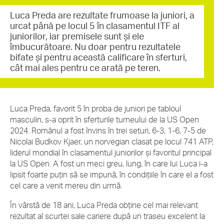
Luca Preda are rezultate frumoase la juniori, a
urcat până pe locul 5 în clasamentul ITF al
juniorilor, iar premisele sunt și ele
îmbucurătoare. Nu doar pentru rezultatele
bifate și pentru această calificare în sferturi,
cât mai ales pentru ce arată pe teren.
Luca Preda, favorit 5 în proba de juniori pe tabloul
masculin, s-a oprit în sferturile turneului de la US Open
2024. Românul a fost învins în trei seturi, 6-3, 1-6, 7-5 de
Nicolai Budkov Kjaer, un norvegian clasat pe locul 741 ATP,
liderul mondial în clasamentul juniorilor și favoritul principal
la US Open. A fost un meci greu, lung, în care lui Luca i-a
lipsit foarte puțin să se impună, în condițiile în care el a fost
cel care a venit mereu din urmă.
În vârstă de 18 ani, Luca Preda obține cel mai relevant
rezultat al scurtei sale cariere după un traseu excelent la