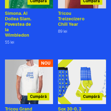
Cumpără
Cumpără
Simona. Al
Tricou
Doilea Slam.
Treizecizero
Povestea de
Chill Year
la
89 lei
Wimbledon
55 lei
NOU
Cumpără
Cumpără
Tricou Grand
Sox 30-0. 3