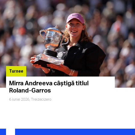
Turnee
Mirra Andreeva câștigă titlul
Roland-Garros
6 iunie 2026,
Treizecizero