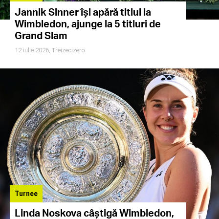
Jannik Sinner își apără titlul la
Wimbledon, ajunge la 5 titluri de
Grand Slam
12 iulie 2026,
Treizecizero
Turnee
Linda Noskova câștigă Wimbledon,