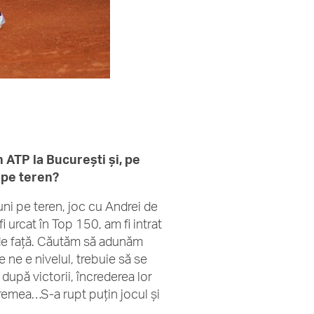
 ATP la Bucureşti şi, pe
t pe teren?
uni pe teren, joc cu Andrei de
 urcat în Top 150, am fi intrat
 de faţă. Căutăm să adunăm
 ne e nivelul, trebuie să se
 după victorii, încrederea lor
vremea…S-a rupt puţin jocul şi