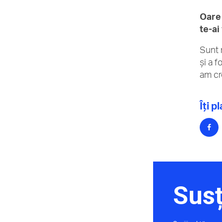
Oare 
te-ai
Sunt 
şi a 
am cr
Îți p
Susț