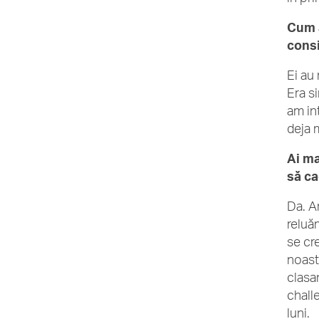
Cum a
cons
Ei au
Era si
am in
deja 
Ai ma
să ca
Da. A
reluă
se cr
noast
clasa
chall
luni.