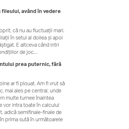
 fileului, având în vedere
rit, că nu au fluctuaţii mari.
ţii în setul al doilea şi apoi
ştigat. E altceva când intri
ndiţiilor de joc…
ntului prea puternic, fără
ne ar fi plouat. Am fi vrut să
c, mai ales pe central, unde
vem multe turnee înaintea
vor intra toate în calculul
 adică semifinale-finale de
m în prima sută în următoarele