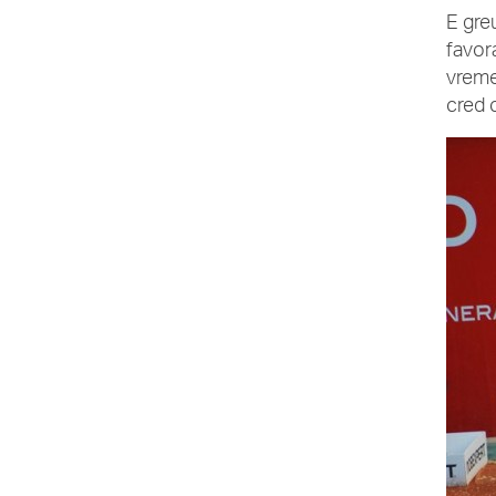
E gre
favor
vreme
cred 