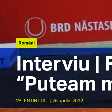
Români
Interviu |
“Puteam m
VALENTIN LUPU
| 26 aprilie 2012