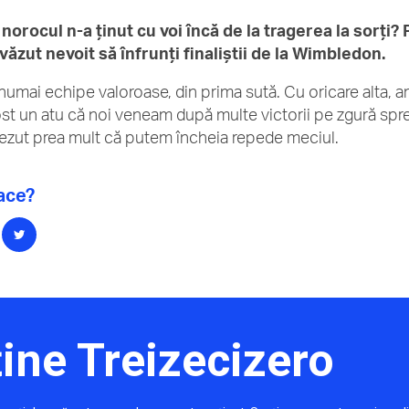
norocul n-a ţinut cu voi încă de la tragerea la sorţi? 
 văzut nevoit să înfrunţi finaliştii de la Wimbledon.
numai echipe valoroase, din prima sută. Cu oricare alta, 
fost un atu că noi veneam după multe victorii pe zgură spr
ezut prea mult că putem încheia repede meciul.
lace?
ine Treizecizero