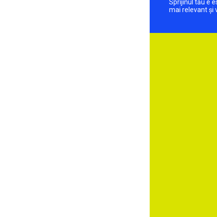
Sprijinul tău e
mai relevant și 