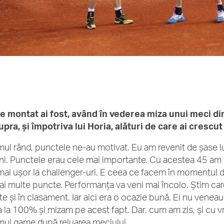
e montat ai fost, având în vederea miza unui meci din
pra, şi împotriva lui Horia, alături de care ai crescu
imul rând, punctele ne-au motivat. Eu am revenit de şase l
luni. Punctele erau cele mai importante. Cu acestea 45 am fi
mai uşor la challenger-uri. E ceea ce facem în momentul
ai multe puncte. Performanţa va veni mai încolo. Ştim care
te şi în clasament. Iar aici era o ocazie bună. Ei nu veneau
a la 100% şi mizam pe acest fapt. Dar, cum am zis, şi cu 
imul game după reluarea meciului.