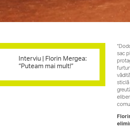
“Dodo
sac p
Interviu | Florin Mergea:
prota
“Puteam mai mult!”
furtun
vădit
sticlă
greut
elibe
comu
Flori
elimi