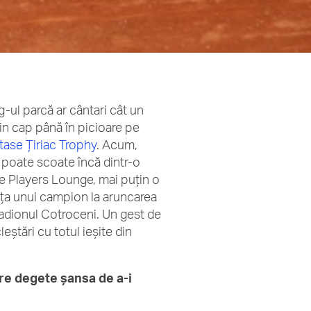
-ul parcă ar cântari cât un
din cap până în picioare pe
ase Ţiriac Trophy
. Acum,
-l poate scoate încă dintr-o
re Players Lounge, mai puţin o
forţa unui campion la aruncarea
tadionul Cotroceni. Un gest de
ştări cu totul ieşite din
tre degete şansa de a-i