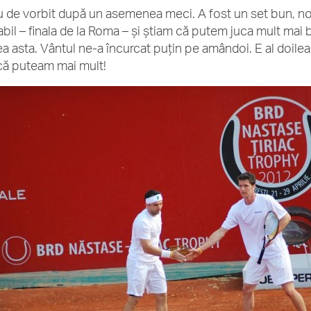
u de vorbit după un asemenea meci. A fost un set bun, n
abil – finala de la Roma – şi ştiam că putem juca mult mai b
a asta. Vântul ne-a încurcat puţin pe amândoi. E al doilea 
că puteam mai mult!