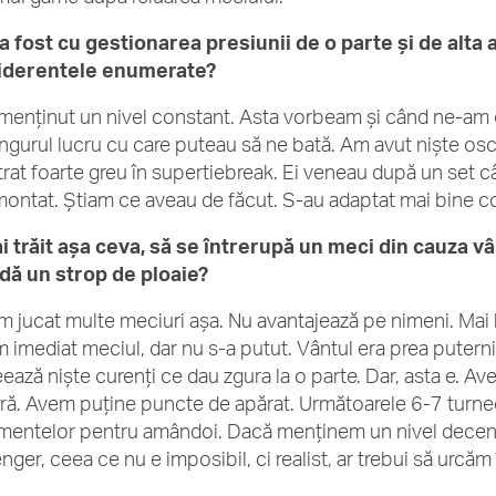
 fost cu gestionarea presiunii de o parte şi de alta a
iderentele enumerate?
 menţinut un nivel constant. Asta vorbeam şi când ne-am op
ngurul lucru cu care puteau să ne bată. Am avut nişte oscila
trat foarte greu în supertiebreak. Ei veneau după un set câ
montat. Ştiam ce aveau de făcut. S-au adaptat mai bine co
i trăit aşa ceva, să se întrerupă un meci din cauza vâ
dă un strop de ploaie?
m jucat multe meciuri aşa. Nu avantajează pe nimeni. Mai bi
m imediat meciul, dar nu s-a putut. Vântul era prea puterni
eează nişte curenţi ce dau zgura la o parte. Dar, asta e. A
ră. Avem puţine puncte de apărat. Următoarele 6-7 turnee 
mentelor pentru amândoi. Dacă menţinem un nivel decent,
enger, ceea ce nu e imposibil, ci realist, ar trebui să urcă