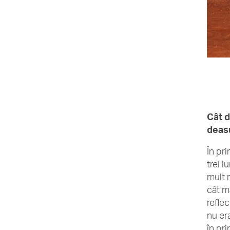
Cât d
deasu
În pr
trei 
mult 
cât m
reflec
nu er
în pr