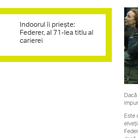
Indoorul îi prieşte:
Federer, al 71-lea titlu al
carierei
Dacă 
impun
Este 
elveţi
Feder