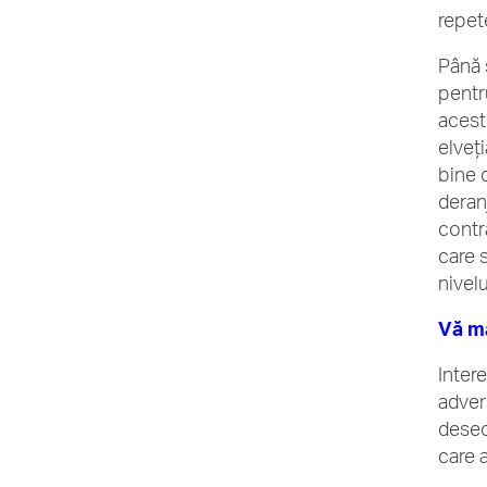
repet
Până 
pentr
acest
elveţi
bine 
deran
contr
care 
nivelu
Vă ma
Inter
adver
deseo
care a