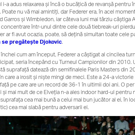
ul i-a adus relaxarea şi încă o bucăţică de revanşă pentru
Poate nu vă mai amintiţi, dar Federer era, în acel moment, d
d Garros şi Wimbledon, iar câteva luni mai târziu câştiga
 concentrare într-unul dintre cele două tiebreak-uri pierdut
r ar fi avut ocazia, poate, să deţină simultan toate cele pa
 se pregăteşte Djokovic
.
 închei cum am început, Federer a câştigat al cincilea tur
ticipat, seria începând cu Turneul Campionilor din 2010. U
tă suprafaţă datează din semifinalele Paris Masters din 201
în care a irosit şi nişte mingi de meci. Este a 24-a victori
faţă pe care are un record de 36-1 în ultimii doi ani. O pe
bi şi mai mult de ce Elveţia n-a ales indoor hard-ul pentr
 suprafaţa cea mai bună a celui mai bun jucător al ei, în l
tic) cea mai slabă pentru adversarii ei.