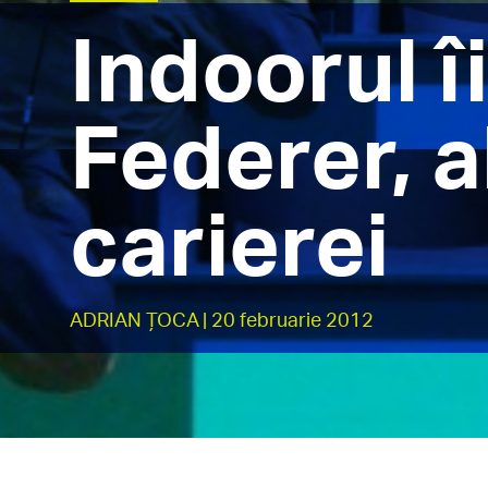
Indoorul îi
Federer, al
carierei
ADRIAN ȚOCA
| 20 februarie 2012