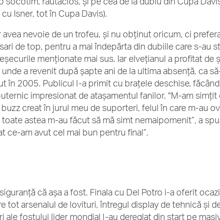
o socotim, răutăcios, şi pe cea de la dublu din Cupa Davis 
 cu Isner, tot în Cupa Davis).
 avea nevoie de un trofeu, şi nu obţinut oricum, ci prefer
sari de top, pentru a mai îndepărta din dubiile care s-au s
eşecurile menţionate mai sus. Iar elveţianul a profitat de
 unde a revenit după şapte ani de la ultima absenţă, ca să-ş
t în 2005. Publicul l-a primit cu braţele deschise, făcându-
puternic impresionat de ataşamentul fanilor. “M-am simţit 
buzz creat în jurul meu de suporteri, felul în care m-au ova
, toate astea m-au făcut să mă simt nemaipomenit”, a sp
at ce-am avut cel mai bun pentru final”.
siguranţă că aşa a fost. Finala cu Del Potro i-a oferit ocaz
e tot arsenalul de lovituri, întregul display de tehnică şi 
ri ale fostului lider mondial l-au dereglat din start pe masi