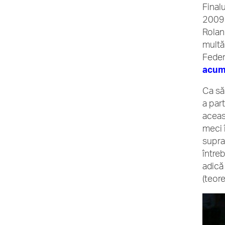
Final
2009. 
Rolan
multă
Federe
acum
Ca să
a par
aceas
meci 
supra
între
adică
(teore