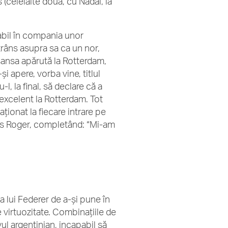
(celelalte două, cu Nadal, la
abil în compania unor
trâns asupra sa ca un nor,
 şansa apărută la Rotterdam,
i apere, vorba vine, titlul
l, la final, să declare că a
excelent la Rotterdam. Tot
ţionat la fiecare intrare pe
us Roger, completând: “Mi-am
ia lui Federer de a-şi pune în
de virtuozitate. Combinaţiile de
vul argentinian, incapabil să