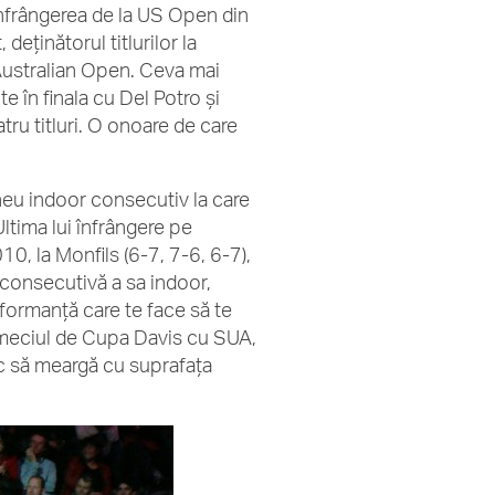
 înfrângerea de la US Open din
eţinătorul titlurilor la
 Australian Open. Ceva mai
e în finala cu Del Potro şi
tru titluri. O onoare de care
neu indoor consecutiv la care
ltima lui înfrângere pe
0, la Monfils (6-7, 7-6, 6-7),
e consecutivă a sa indoor,
rformanţă care te face să te
u meciul de Cupa Davis cu SUA,
oc să meargă cu suprafaţa