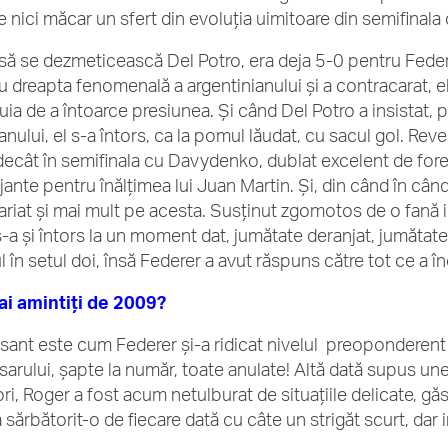
e nici măcar un sfert din evoluţia uimitoare din semifinal
să se dezmeticească Del Potro, era deja 5-0 pentru Federe
u dreapta fenomenală a argentinianului şi a contracarat, el
uia de a întoarce presiunea. Şi când Del Potro a insistat, 
anului, el s-a întors, ca la pomul lăudat, cu sacul gol. Rev
decât în semifinala cu Davydenko, dublat excelent de foreh
jante pentru înălţimea lui Juan Martin. Şi, din când în când
ariat şi mai mult pe acesta. Susţinut zgomotos de o fană i
s-a şi întors la un moment dat, jumătate deranjat, jumătate
l în setul doi, însă Federer a avut răspuns către tot ce a î
i amintiţi de 2009?
esant este cum Federer şi-a ridicat nivelul preoponderent 
sarului, şapte la număr, toate anulate! Altă dată supus une
ri, Roger a fost acum netulburat de situaţiile delicate, găs
 sărbătorit-o de fiecare dată cu câte un strigăt scurt, dar 