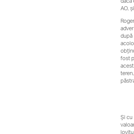
dacă 
AO, şi
Roger
adver
după 
acolo
obţinu
fost 
acest 
teren
păstr
Şi cu 
valoar
lovitu