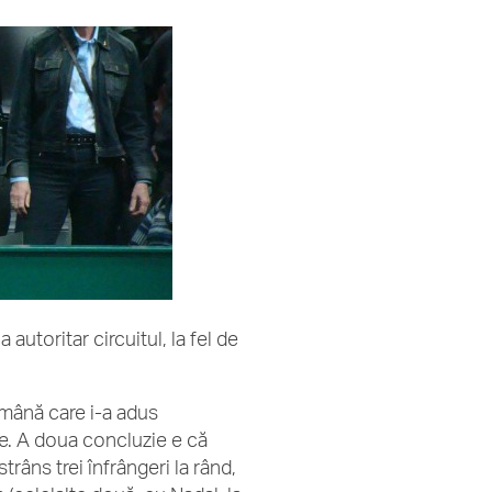
utoritar circuitul, la fel de
mână care i-a adus
are. A doua concluzie e că
râns trei înfrângeri la rând,