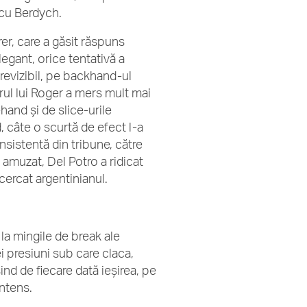
a cu Berdych.
r, care a găsit răspuns
egant, orice tentativă a
previzibil, pe backhand-ul
erul lui Roger a mers mult mai
and şi de slice-urile
, câte o scurtă de efect l-a
nsistentă din tribune, către
 amuzat, Del Potro a ridicat
ncercat argentinianul.
la mingile de break ale
i presiuni sub care claca,
ind de fiecare dată ieşirea, pe
intens.