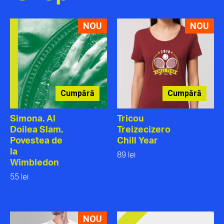
NOU
NOU
Cumpără
Cumpără
Simona. Al
Tricou
Doilea Slam.
Treizecizero
Povestea de
Chill Year
la
89 lei
Wimbledon
55 lei
NOU