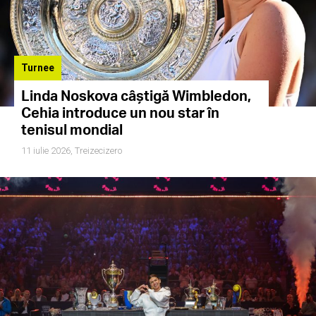
Turnee
Linda Noskova câștigă Wimbledon,
Cehia introduce un nou star în
tenisul mondial
11 iulie 2026,
Treizecizero