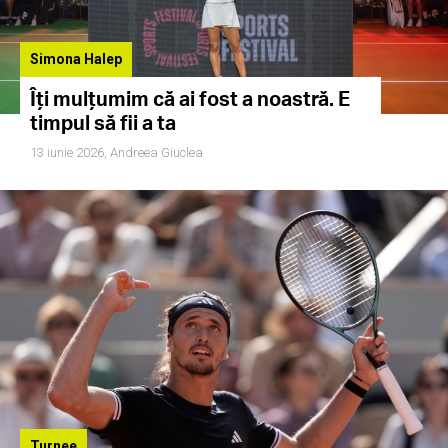
Simona Halep
Îți mulțumim că ai fost a noastră. E
timpul să fii a ta
13 iunie 2026,
Andreea Giuclea
Turnee