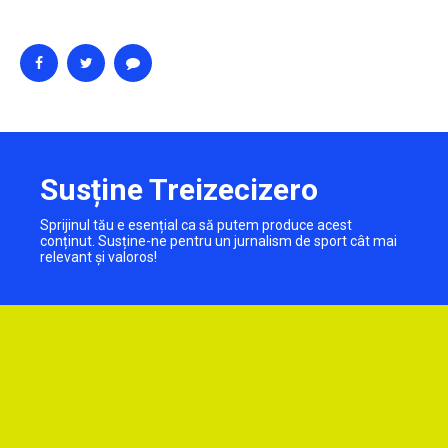
Susține Treizecizero
Sprijinul tău e esențial ca să putem produce acest
conținut. Susține-ne pentru un jurnalism de sport cât mai
relevant și valoros!