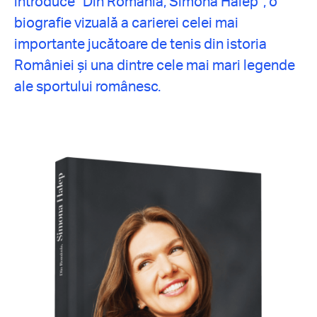
introduce “Din România, Simona Halep”, o
biografie vizuală a carierei celei mai
importante jucătoare de tenis din istoria
României și una dintre cele mai mari legende
ale sportului românesc.