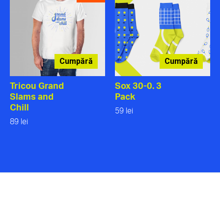
Cumpără
Cumpără
Tricou Grand
Sox 30-0. 3
Slams and
Pack
Chill
59 lei
89 lei