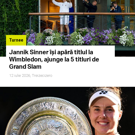
Turnee
Jannik Sinner își apără titlul la
Wimbledon, ajunge la 5 titluri de
Grand Slam
12 iulie 2026,
Treizecizero