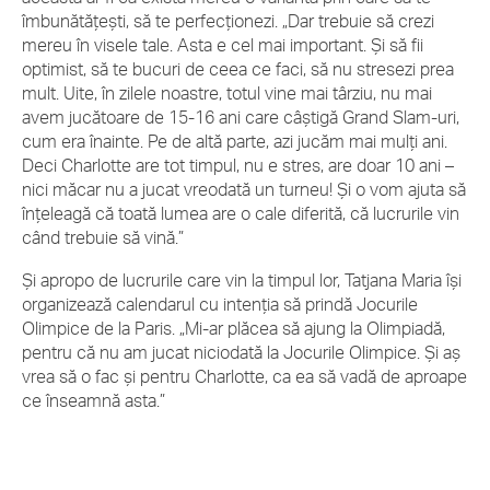
îmbunătățești, să te perfecționezi. „Dar trebuie să crezi
mereu în visele tale. Asta e cel mai important. Și să fii
optimist, să te bucuri de ceea ce faci, să nu stresezi prea
mult. Uite, în zilele noastre, totul vine mai târziu, nu mai
avem jucătoare de 15-16 ani care câștigă Grand Slam-uri,
cum era înainte. Pe de altă parte, azi jucăm mai mulți ani.
Deci Charlotte are tot timpul, nu e stres, are doar 10 ani –
nici măcar nu a jucat vreodată un turneu! Și o vom ajuta să
înțeleagă că toată lumea are o cale diferită, că lucrurile vin
când trebuie să vină.”
Și apropo de lucrurile care vin la timpul lor, Tatjana Maria își
organizează calendarul cu intenția să prindă Jocurile
Olimpice de la Paris. „Mi-ar plăcea să ajung la Olimpiadă,
pentru că nu am jucat niciodată la Jocurile Olimpice. Și aș
vrea să o fac și pentru Charlotte, ca ea să vadă de aproape
ce înseamnă asta.”