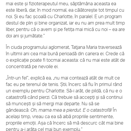
mai este și fizioterapeutul meu, săptămâna aceasta ea
este liberă, dar, în mod normal, ea călătorește tot timpul cu
noi. Și eu fac școală cu Charlotte, în paralel. E un program
destul de plin și bine organizat, iar eu nu am prea mult timp
liber, pentru că o avem și pe fetița mai mică cu noi – ea are
doi ani și jumătate.”
În ciuda programului aglomerat, Tatjana Maria traversează
în ultimii ani cea mai bună perioadă din cariera ei. Crede că
o explicație poate fi tocmai aceasta: că nu mai este atât de
concentrată pe nevoile ei.
„Într-un fel”, explică ea, „nu mai contează atât de mult ce
fac eu pe terenul de tenis. Știi, încerc să fiu în primul rând
un exemplu pentru Charlotte. Să-i arăt, de pildă, că nu e o
catastrofă când pierzi. Că trebuie să accepți și să continui
să muncești și să mergi mai departe. Nu să se
gândească:
Oh, mama mea a pierdut. E o catastrofă!
În
același timp, vreau ca ea să aibă propriile sentimente,
propriile emoții. Așa că încerc să mă descurc cât mai bine
pentru a-i arăta cel mai bun exemplu.”