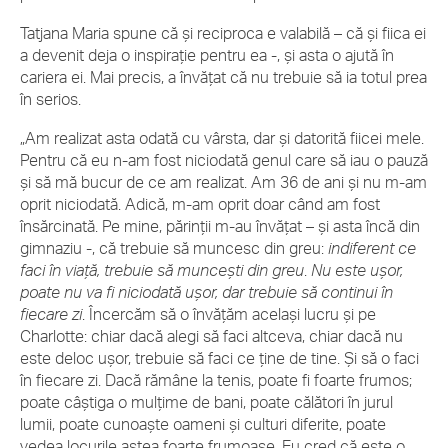
Tatjana Maria spune că și reciproca e valabilă – că și fiica ei
a devenit deja o inspirație pentru ea -, și asta o ajută în
cariera ei. Mai precis, a învățat că nu trebuie să ia totul prea
în serios.
„Am realizat asta odată cu vârsta, dar și datorită fiicei mele.
Pentru că eu n-am fost niciodată genul care să iau o pauză
și să mă bucur de ce am realizat. Am 36 de ani și nu m-am
oprit niciodată. Adică, m-am oprit doar când am fost
însărcinată. Pe mine, părinții m-au învățat – și asta încă din
gimnaziu -, că trebuie să muncesc din greu:
indiferent ce
faci în viață, trebuie să muncești din greu
.
Nu este ușor,
poate nu va fi niciodată ușor, dar trebuie să continui în
fiecare zi
. Încercăm să o învățăm același lucru și pe
Charlotte: chiar dacă alegi să faci altceva, chiar dacă nu
este deloc ușor, trebuie să faci ce ține de tine. Și să o faci
în fiecare zi. Dacă rămâne la tenis, poate fi foarte frumos;
poate câștiga o mulțime de bani, poate călători în jurul
lumii, poate cunoaște oameni și culturi diferite, poate
vedea locurile astea foarte frumoase. Eu cred că este o