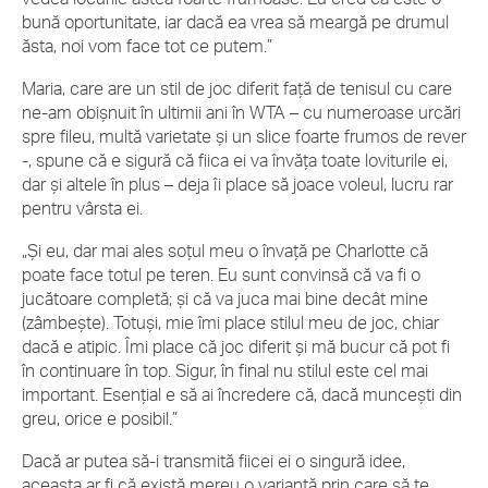
bună oportunitate, iar dacă ea vrea să meargă pe drumul
ăsta, noi vom face tot ce putem.”
Maria, care are un stil de joc diferit față de tenisul cu care
ne-am obișnuit în ultimii ani în WTA – cu numeroase urcări
spre fileu, multă varietate și un slice foarte frumos de rever
-, spune că e sigură că fiica ei va învăța toate loviturile ei,
dar și altele în plus – deja îi place să joace voleul, lucru rar
pentru vârsta ei.
„Și eu, dar mai ales soțul meu o învață pe Charlotte că
poate face totul pe teren. Eu sunt convinsă că va fi o
jucătoare completă; și că va juca mai bine decât mine
(zâmbește). Totuși, mie îmi place stilul meu de joc, chiar
dacă e atipic. Îmi place că joc diferit și mă bucur că pot fi
în continuare în top. Sigur, în final nu stilul este cel mai
important. Esențial e să ai încredere că, dacă muncești din
greu, orice e posibil.”
Dacă ar putea să-i transmită fiicei ei o singură idee,
aceasta ar fi că există mereu o variantă prin care să te