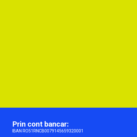
Prin cont bancar:
IBAN RO51RNCB0079145659320001