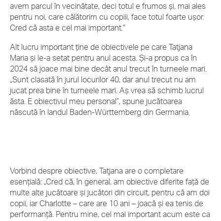
avem parcul în vecinătate, deci totul e frumos și, mai ales
pentru noi, care călătorim cu copiii, face totul foarte ușor.
Cred că asta e cel mai important.”
Alt lucru important ține de obiectivele pe care Tatjana
Maria și le-a setat pentru anul acesta. Și-a propus ca în
2024 să joace mai bine decât anul trecut în turneele mari.
„Sunt clasată în jurul locurilor 40, dar anul trecut nu am
jucat prea bine în turneele mari. Aș vrea să schimb lucrul
ăsta. E obiectivul meu personal”, spune jucătoarea
născută în landul Baden-Württemberg din Germania.
Vorbind despre obiective, Tatjana are o completare
esențială: „Cred că, în general, am obiective diferite față de
multe alte jucătoare și jucători din circuit, pentru că am doi
copii, iar Charlotte – care are 10 ani – joacă și ea tenis de
performanță. Pentru mine, cel mai important acum este ca