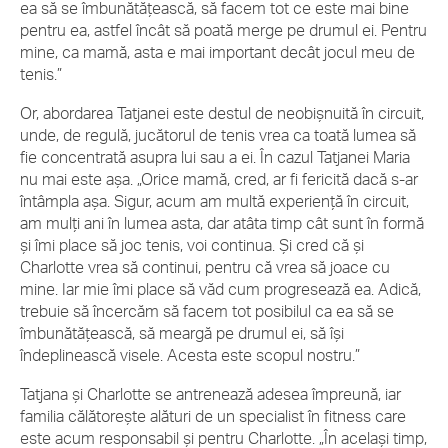
ea să se îmbunătățească, să facem tot ce este mai bine
pentru ea, astfel încât să poată merge pe drumul ei. Pentru
mine, ca mamă, asta e mai important decât jocul meu de
tenis.”
Or, abordarea Tatjanei este destul de neobișnuită în circuit,
unde, de regulă, jucătorul de tenis vrea ca toată lumea să
fie concentrată asupra lui sau a ei. În cazul Tatjanei Maria
nu mai este așa. „Orice mamă, cred, ar fi fericită dacă s-ar
întâmpla așa. Sigur, acum am multă experiență în circuit,
am mulți ani în lumea asta, dar atâta timp cât sunt în formă
și îmi place să joc tenis, voi continua. Și cred că și
Charlotte vrea să continui, pentru că vrea să joace cu
mine. Iar mie îmi place să văd cum progresează ea. Adică,
trebuie să încercăm să facem tot posibilul ca ea să se
îmbunătățească, să meargă pe drumul ei, să își
îndeplinească visele. Acesta este scopul nostru.”
Tatjana și Charlotte se antrenează adesea împreună, iar
familia călătorește alături de un specialist în fitness care
este acum responsabil și pentru Charlotte. „În același timp,