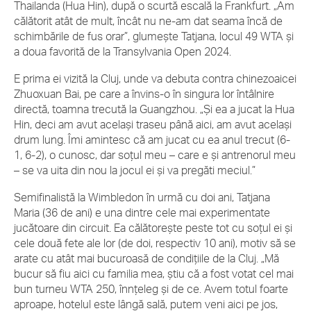
Thailanda (Hua Hin), după o scurtă escală la Frankfurt. „Am
călătorit atât de mult, încât nu ne-am dat seama încă de
schimbările de fus orar”, glumește Tatjana, locul 49 WTA și
a doua favorită de la Transylvania Open 2024.
E prima ei vizită la Cluj, unde va debuta contra chinezoaicei
Zhuoxuan Bai, pe care a învins-o în singura lor întâlnire
directă, toamna trecută la Guangzhou. „Și ea a jucat la Hua
Hin, deci am avut același traseu până aici, am avut același
drum lung. Îmi amintesc că am jucat cu ea anul trecut (6-
1, 6-2), o cunosc, dar soțul meu – care e și antrenorul meu
– se va uita din nou la jocul ei și va pregăti meciul.”
Semifinalistă la Wimbledon în urmă cu doi ani, Tatjana
Maria (36 de ani) e una dintre cele mai experimentate
jucătoare din circuit. Ea călătorește peste tot cu soțul ei și
cele două fete ale lor (de doi, respectiv 10 ani), motiv să se
arate cu atât mai bucuroasă de condițiile de la Cluj. „Mă
bucur să fiu aici cu familia mea, știu că a fost votat cel mai
bun turneu WTA 250, înnțeleg și de ce. Avem totul foarte
aproape, hotelul este lângă sală, putem veni aici pe jos,