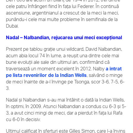
cele patru înfrângeri fiind în faţa lui Federer. În continuă
ascensiune, argentinianul a crescut de la meci la meci,
punându-i cele mai multe probleme în semifinala de la
Dubai.
Nadal – Nalbandian, rejucarea unui meci excepţional
Prezent pe tablou graţie unui wildcard, David Nalbandian,
acum abia locul 74 în lume, a reuşit una dintre cele mai
bune evoluţii ale sale din ultimul an, confirmând că
traversează un moment excelent în 2012. Nalby
a intrat
pe lista revenirilor de la Indian Wells
, salvând o minge
de meci înainte de a-l învinge pe Tsonga, scor 3-6, 7-5, 6-
3.
Nadal şi Nalbandian s-au mai întâlnit o dată la Indian Wells,
în optimi, în 2009. Atunci Nalbandian a condus cu 6-3 şi 5-
3, a avut cinci mingi de meci, dar a pierdut în faţa lui Rafa
cu 6-0 în decisiv.
Ultimul calificat în sferturi este Gilles Simon, care l-a învins