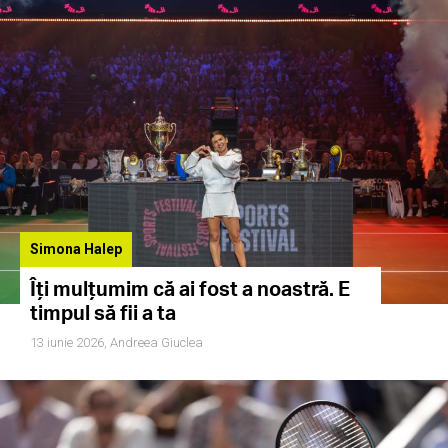
Simona Halep
Îți mulțumim că ai fost a noastră. E
timpul să fii a ta
13 iunie 2026,
Andreea Giuclea