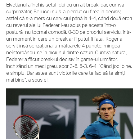
Elveţianul a închis setul doi cu un alt break, dar, cumva
surprinzător, Bellucci nu s-a pierdut cu firea în decisiv,
astfel că s-a mers cu serviciul până la 4-4, când două erori
cu reverul ale lui Federer l-au adus pe acesta într-o
postură nu tocmai comodă, 0-30 pe propriul serviciu, într-
un moment în care un break ar fi putut fi fatal. Roger a
servit însă senzaţional următoarele 4 puncte, mingea
neîntorcându-se în niciunul dintre cazuri. Cumva natural,
Federer a făcut break-ul decisiv în game-ul următor,
închizând un meci greu, scor 3-6, 6-3, 6-4. “Când joci bine,
e simplu. Dar astea sunt victoriile care te fac să te simţi
mai bine”, a spus el.