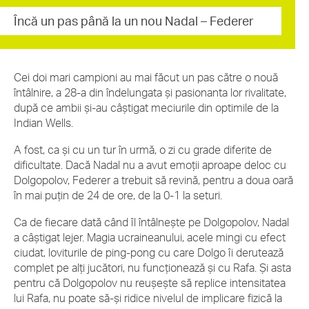
Încă un pas până la un nou Nadal – Federer
Cei doi mari campioni au mai făcut un pas către o nouă
întâlnire, a 28-a din îndelungata şi pasionanta lor rivalitate,
după ce ambii şi-au câştigat meciurile din optimile de la
Indian Wells.
A fost, ca şi cu un tur în urmă, o zi cu grade diferite de
dificultate. Dacă Nadal nu a avut emoţii aproape deloc cu
Dolgopolov, Federer a trebuit să revină, pentru a doua oară
în mai puţin de 24 de ore, de la 0-1 la seturi.
Ca de fiecare dată când îl întâlneşte pe Dolgopolov, Nadal
a câştigat lejer. Magia ucraineanului, acele mingi cu efect
ciudat, loviturile de ping-pong cu care Dolgo îi derutează
complet pe alţi jucători, nu funcţionează şi cu Rafa. Şi asta
pentru că Dolgopolov nu reuşeşte să replice intensitatea
lui Rafa, nu poate să-şi ridice nivelul de implicare fizică la