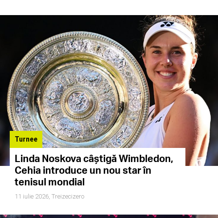
Turnee
Linda Noskova câștigă Wimbledon,
Cehia introduce un nou star în
tenisul mondial
11 iulie 2026,
Treizecizero