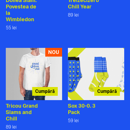
Povestea de
Chill Year
la
89 lei
Wimbledon
55 lei
NOU
Cumpără
Cumpără
Tricou Grand
Sox 30-0. 3
Slams and
Pack
Chill
59 lei
89 lei