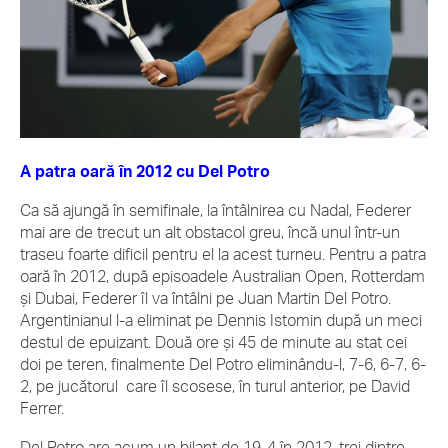
A patra oară în 2012 cu Del Potro
Ca să ajungă în semifinale, la întâlnirea cu Nadal, Federer
mai are de trecut un alt obstacol greu, încă unul într-un
traseu foarte dificil pentru el la acest turneu. Pentru a patra
oară în 2012, după episoadele Australian Open, Rotterdam
şi Dubai, Federer îl va întâlni pe Juan Martin Del Potro.
Argentinianul l-a eliminat pe Dennis Istomin după un meci
destul de epuizant. Două ore şi 45 de minute au stat cei
doi pe teren, finalmente Del Potro eliminându-l, 7-6, 6-7, 6-
2, pe jucătorul care îl scosese, în turul anterior, pe David
Ferrer.
Del Potro are acum un bilanţ de 19-4 în 2012, trei dintre