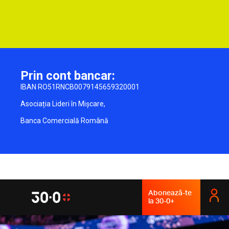
Prin cont bancar:
IBAN RO51RNCB0079145659320001
Asociația Lideri în Mișcare,
Banca Comercială Română
Abonează-te
la 30-0+