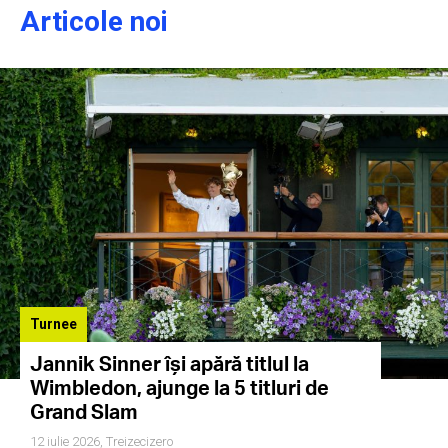
Articole noi
Turnee
Jannik Sinner își apără titlul la
Wimbledon, ajunge la 5 titluri de
Grand Slam
12 iulie 2026,
Treizecizero