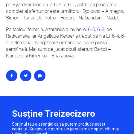
pe Ryan Harrison cu 7-6, 5-7, 6-1, astfel că programul
complet al sferturilor este următorul: Djokovic – Almagro,
Simon – Isner, Del Potro – Federer, Nalbandian – Nadal.
Pe tabloul feminin, Azarenka a învins-o,
6-0, 6-2
, pe
Radwanska, iar Angelique Kerber a trecut de Na Li, 6-4, 6-
2, cele două învingătoare urmând să joace prima
semifinală. Mai sunt de jucat două sferturi: Bartoli –
Ivanovic şi Kirilenko – Sharapova.
Susține Treizecizero
Sprijinul tău e esențial ca să putem produce acest
conținut. Susține-ne pentru un jurnalism de sport cât mai
relevant și valoros!