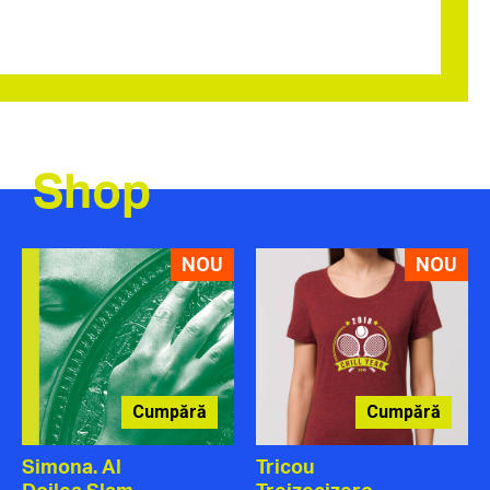
Shop
NOU
NOU
Cumpără
Cumpără
Simona. Al
Tricou
Doilea Slam.
Treizecizero