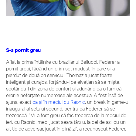
S-a pornit greu
Aflat la prima întâlnire cu brazilianul Bellucci, Federer a
pornit greoi, făcând un prim set modest, în care şi-a
pierdut de două ori serviciul. Thomaz a jucat foarte
inteligent şi curajos, forţându-l pe elveţian să se mişte,
scoţându-l din zona de confort şi adunând ca o furnică
erorile neforţate numeroase ale acestuia. A fost însă de
ajuns, exact
ca şi în meciul cu Raonic
, un break în game-ul
inaugural al setului secund, pentru ca Federer să se
trezească. “Mi-a fost greu să fac trecerea de la meciul de
ieri, cu Raonic, meci jucat seara târziu, la cel de azi, cu un
alt tip de adversar, jucat în plină zi”, a recunoscut Federer.