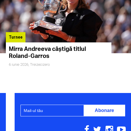
Turnee
Mirra Andreeva câștigă titlul
Roland-Garros
6 iunie 2026,
Treizecizero