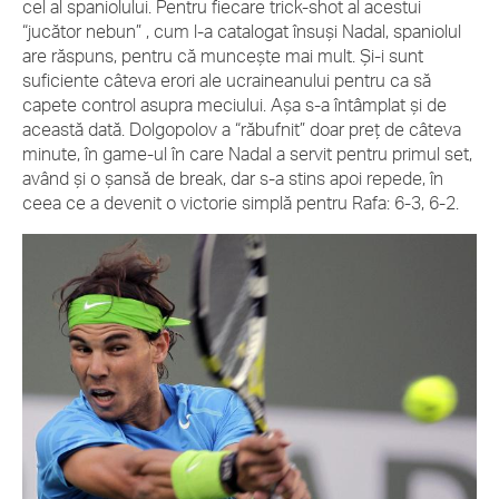
cel al spaniolului. Pentru fiecare trick-shot al acestui
“jucător nebun” , cum l-a catalogat însuşi Nadal, spaniolul
are răspuns, pentru că munceşte mai mult. Şi-i sunt
suficiente câteva erori ale ucraineanului pentru ca să
capete control asupra meciului. Aşa s-a întâmplat şi de
această dată. Dolgopolov a “răbufnit” doar preţ de câteva
minute, în game-ul în care Nadal a servit pentru primul set,
având şi o şansă de break, dar s-a stins apoi repede, în
ceea ce a devenit o victorie simplă pentru Rafa: 6-3, 6-2.