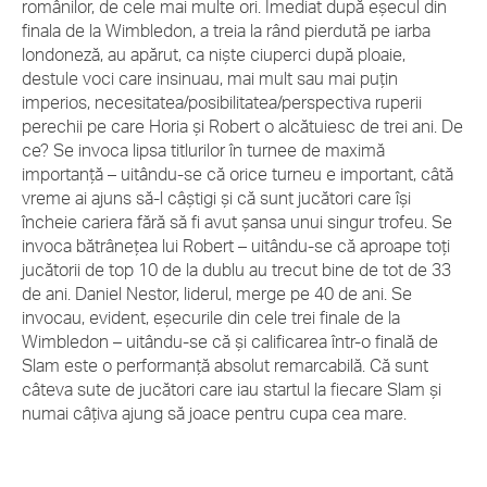
românilor, de cele mai multe ori. Imediat după eșecul din
finala de la Wimbledon, a treia la rând pierdută pe iarba
londoneză, au apărut, ca niște ciuperci după ploaie,
destule voci care insinuau, mai mult sau mai puțin
imperios, necesitatea/posibilitatea/perspectiva ruperii
perechii pe care Horia și Robert o alcătuiesc de trei ani. De
ce? Se invoca lipsa titlurilor în turnee de maximă
importanță – uitându-se că orice turneu e important, câtă
vreme ai ajuns să-l câștigi și că sunt jucători care își
încheie cariera fără să fi avut șansa unui singur trofeu. Se
invoca bătrânețea lui Robert – uitându-se că aproape toți
jucătorii de top 10 de la dublu au trecut bine de tot de 33
de ani. Daniel Nestor, liderul, merge pe 40 de ani. Se
invocau, evident, eșecurile din cele trei finale de la
Wimbledon – uitându-se că și calificarea într-o finală de
Slam este o performanță absolut remarcabilă. Că sunt
câteva sute de jucători care iau startul la fiecare Slam și
numai câțiva ajung să joace pentru cupa cea mare.