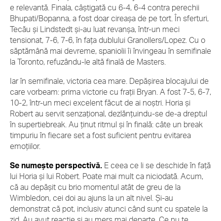
e relevantă. Finala, câștigată cu 6-4, 6-4 contra perechii
Bhupati/Bopanna, a fost doar cireașa de pe tort. În sferturi,
Tecău și Lindstedt și-au luat revanșa, într-un meci
tensionat, 7-6, 7-6, în fața dublului Granollers/Lopez. Cu o
săptămână mai devreme, spaniolii îi învingeau în semifinale
la Toronto, refuzându-le altă finală de Masters.
Iar în semifinale, victoria cea mare. Depășirea blocajului de
care vorbeam: prima victorie cu frații Bryan. A fost 7-5, 6-7,
10-2, într-un meci excelent făcut de ai noștri. Horia și
Robert au servit senzațional, dezlănțuindu-se de-a dreptul
în supertiebreak. Au ținut ritmul și în finală: câte un break
timpuriu în fiecare set a fost suficient pentru evitarea
emoțiilor.
Se numește perspectivă.
E ceea ce li se deschide în față
lui Horia și lui Robert. Poate mai mult ca niciodată. Acum,
că au depășit cu brio momentul atât de greu de la
Wimbledon, cei doi au ajuns la un alt nivel. Și-au
demonstrat că pot, inclusiv atunci când sunt cu spatele la
zid. Au avut reacție și au mers mai departe. Ce nu te