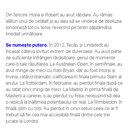
Din fericire, Horia și Robert au avut răbdare. Au rămas
alături unul de celălalt și au ales să se vindece de deziluzia
londoneză tot cu tenis, revenind pe teren săptămâna
imediat următoare.
Se numește putere.
În 2012, Tecău și Lindstedt au
încasat câteva lovituri extrem de dureroase. Au avut parte
de suficiente înfrângeri răvășitoare, genul de momente
care-ți taie răsuflarea. La Australian Open, în semifinale, au
avut minge de meci cu frații Bryan, dar au fost întorși și
învinși, ratând dramatic calificarea în finala primului Slam al
anului. La Rotterdam, în februarie, au pierdut finala după ce
au ratat cinci mingi de meci. La Madrid, în prima finală de
Masters a carierei, s-au pierdut cu firea, nereușind să dea
o replică la înălțimea potențialului lor real. La Wimbledon, în
finală, știm cu toții. Au pierdut în cinci seturi ceea ce ar fi
trebuit să fie cea mai accesibilă finală dintre cele trei
jucate la Londra.