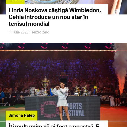
Linda Noskova câștigă Wimbledon,
Cehia introduce un nou star în
tenisul mondial
11 iulie 2026,
Treizecizero
Simona Halep
Îți mulțumim că ai fost a noastră. E