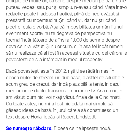
obligați, de multe ori, să scrie despre meciuri pe care nu le
puteau vedea, sau, pur și simplu, n-aveau când. Viața într-o
redacție poate fi adesea haotică, plină de neprevăzut și
presărată cu incertitudini. Știi când vii, dar nu știi când
pleci, circula o vorbă. Așa că imposibilitatea urmăririi unui
eveniment sportiv nu te degreva de perspectiva nu
tocmai încântătoare de a înșira 1.000 de semne despre
ceva ce n-ai văzut. Și nu oricum, ci în așa fel încât nimeni
să nu realizeze că ai fost în aceeași situație cu cei cărora le
povestești ce s-a întâmplat în meciul respectiv.
Dacă povestești asta în 2012, riști ți se râdă în nas. În
epoca miilor de stream-uri dubioase, o astfel de situație e
acum greu de crezut, dar încă plauzibilă la tenis, în cazul
meciurilor de dublu, transmise mai rar pe tv. Așa că nu, n-
am văzut, cum nici voi n-ați văzut, finala de la Cincinnati.
Cu toate astea, nu mi-a fost niciodată mai simplu să
găsesc ideea de bază, în jurul căreia să construiesc un
text despre Horia Tecău și Robert Lindstedt.
Se numește răbdare.
E ceea ce ne lipsește nouă,