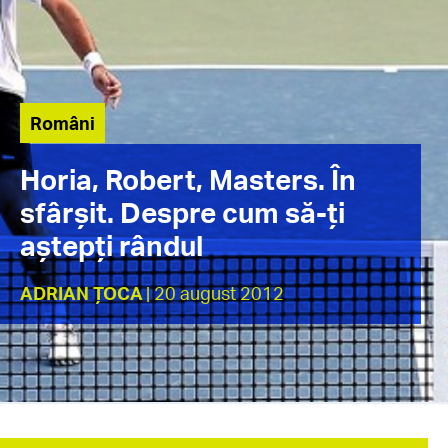
Români
Horia, Robert, Masters. În
sfârșit. Despre cum să-ți
aștepți rândul
ADRIAN ȚOCA
| 20 august 2012