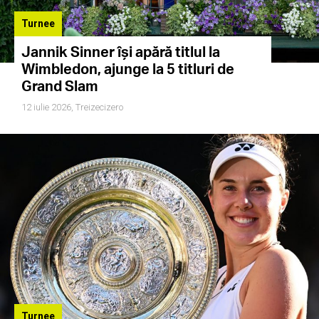
Turnee
Jannik Sinner își apără titlul la
Wimbledon, ajunge la 5 titluri de
Grand Slam
12 iulie 2026,
Treizecizero
Turnee