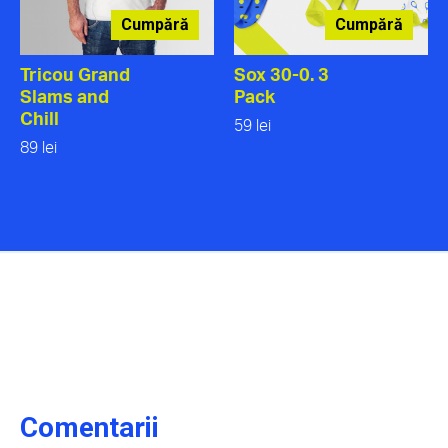
Cumpără
Cumpără
Tricou Grand
Sox 30-0. 3
Slams and
Pack
Chill
59 lei
89 lei
Comentarii