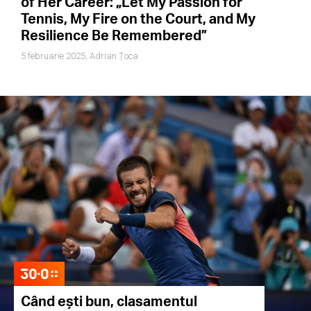
of Her Career: „Let My Passion for
Tennis, My Fire on the Court, and My
Resilience Be Remembered”
5 februarie 2025,
Adrian Țoca
Când ești bun, clasamentul