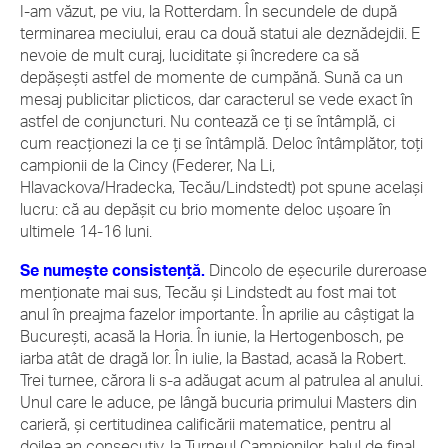
I-am văzut, pe viu, la Rotterdam. În secundele de după
terminarea meciului, erau ca două statui ale deznădejdii. E
nevoie de mult curaj, luciditate și încredere ca să
depășești astfel de momente de cumpănă. Sună ca un
mesaj publicitar plicticos, dar caracterul se vede exact în
astfel de conjuncturi. Nu contează ce ți se întâmplă, ci
cum reacționezi la ce ți se întâmplă. Deloc întâmplător, toți
campionii de la Cincy (Federer, Na Li,
Hlavackova/Hradecka, Tecău/Lindstedt) pot spune același
lucru: că au depășit cu brio momente deloc ușoare în
ultimele 14-16 luni.
Se numește consistență.
Dincolo de eșecurile dureroase
menționate mai sus, Tecău și Lindstedt au fost mai tot
anul în preajma fazelor importante. În aprilie au câștigat la
București, acasă la Horia. În iunie, la Hertogenbosch, pe
iarba atât de dragă lor. În iulie, la Bastad, acasă la Robert.
Trei turnee, cărora li s-a adăugat acum al patrulea al anului.
Unul care le aduce, pe lângă bucuria primului Masters din
carieră, și certitudinea calificării matematice, pentru al
doilea an consecutiv, la Turneul Campionilor, balul de final