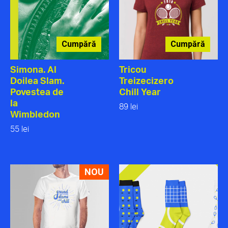
Cumpără
Cumpără
Simona. Al
Tricou
Doilea Slam.
Treizecizero
Povestea de
Chill Year
la
89 lei
Wimbledon
55 lei
NOU