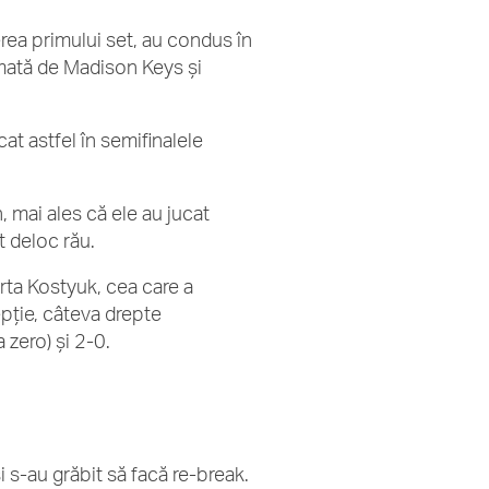
rea primului set, au condus în
rmată de Madison Keys și
at astfel în semifinalele
, mai ales că ele au jucat
t deloc rău.
Marta Kostyuk, cea care a
epție, câteva drepte
 zero) și 2-0.
 s-au grăbit să facă re-break.