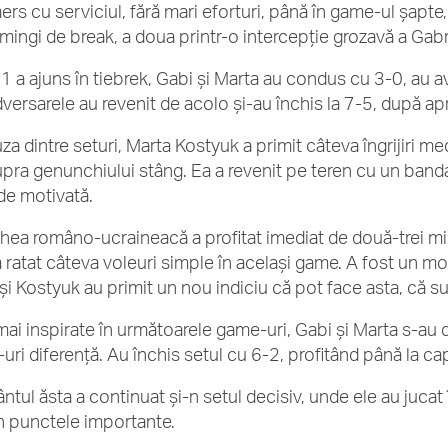
ers cu serviciul, fără mari eforturi, până în game-ul șapte
mingi de break, a doua printr-o intercepție grozavă a Gabrie
 1 a ajuns în tiebrek, Gabi și Marta au condus cu 3-0, au 
dversarele au revenit de acolo și-au închis la 7-5, după ap
uza dintre seturi, Marta Kostyuk a primit câteva îngrijiri 
pra genunchiului stâng. Ea a revenit pe teren cu un bandaj 
 de motivată.
hea româno-ucraineacă a profitat imediat de două-trei min
a ratat câteva voleuri simple în același game. A fost un 
și Kostyuk au primit un nou indiciu că pot face asta, că su
mai inspirate în următoarele game-uri, Gabi și Marta s-au 
-uri diferență. Au închis setul cu 6-2, profitând până la ca
vântul ăsta a continuat și-n setul decisiv, unde ele au juca
în punctele importante.