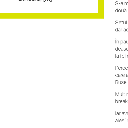
S-a m
două 
Setul
dar a
În pa
deasu
la fel
Perec
care 
Ruse 
Mult 
break
Iar a
ales 