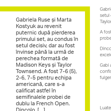
Gabri
setul
Gabriela Ruse și Marta
Taylo
Kostyuk au revenit
puternic după pierderea
A fost
probe
primului set, au condus în
setul decisiv, dar au fost
Dinco
învinse până la urmă de
excel
perechea formată de
Madison Keys și Taylor
Gabi a
Townsend. A fost 7-6 (5),
confi
2-6, 7-5 pentru echipa
fulger
americană, care s-a
calificat astfel în
semifinalele probei de
dublu la French Open.
Luate
Dincolo, […]