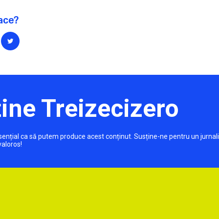
lace?
ine Treizecizero
 esențial ca să putem produce acest conținut. Susține-ne pentru un jurnal
valoros!