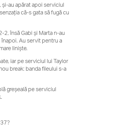
 și-au apărat apoi serviciul
t senzația că-s gata să fugă cu
2-2, însă Gabi și Marta n-au
e înapoi. Au servit pentru a
are liniște.
, iar pe serviciul lui Taylor
nou break: banda fileului s-a
blă greșeală pe serviciul
.
437?