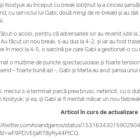
și Kostyuk au început cu break (obținut la a cincea șansă),
ând, cu serviciul lui Gabi, două mingi de re-break) și au da
l.
făcut-o acolo, pentru că adversarele lor au revenit iute la 
. Au făcut un nou break, s-au dus la 4-2, și iar au fost tras
e în meci la 4-5, o sarcină pe care Gabi a gestionat-o cu m
mat o mulțime de puncte spectaculoase și foarte tensionate
end – foarte bună azi -, Gabi și Marta au avut șansa unui 
.
al, meciul s-a terminat parcă prea brusc, nefericit, cu o du
 Kostyuk: și ea, și Gabi ar fi meritat măcar un nou tiebreak
Articol în curs de actualizare
://twitter.com/rolandgarros/status/1531634301590290
&t=wF9PDVEljaR7ByRy44PtCQ