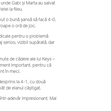
, unde Gabi și Marta au salvat
lei la fileu.
avut o bună șansă să facă 4-0,
roape o oră de joc.
medicale pentru o problemă
serios, vizibil supărată, dar
ute de cădere ale lui Keys –
moment important, pentru că
nt în meci.
desprins la 4-1, cu două
păt de elanul câștigat.
t într-adevăr impresionant. Mai