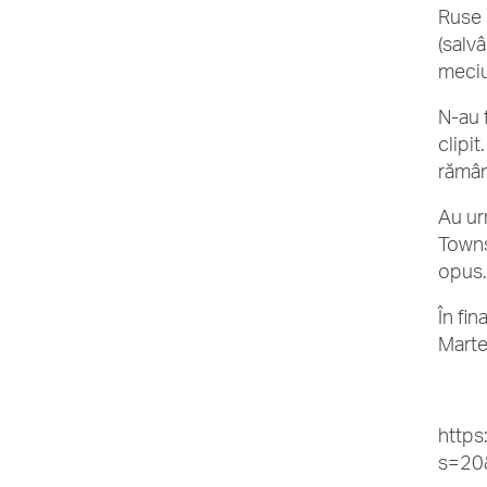
Ruse 
(salv
meciu
N-au 
clipit
rămân
Au ur
Towns
opus
În fin
Martei
https
s=20