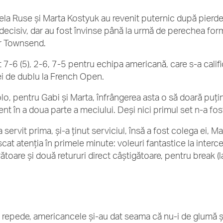
ela Ruse și Marta Kostyuk au revenit puternic după pierde
 decisiv, dar au fost învinse până la urmă de perechea fo
r Townsend.
 7-6 (5), 2-6, 7-5 pentru echipa americană, care s-a calific
i de dublu la French Open.
lo, pentru Gabi și Marta, înfrângerea asta o să doară puțin
ent în a doua parte a meciului. Deși nici primul set n-a fos
 servit prima, și-a ținut serviciul, însă a fost colega ei, 
scat atenția în primele minute: voleuri fantastice la interc
ătoare și două retururi direct câștigătoare, pentru break (la
 repede, americancele și-au dat seama că nu-i de glumă și