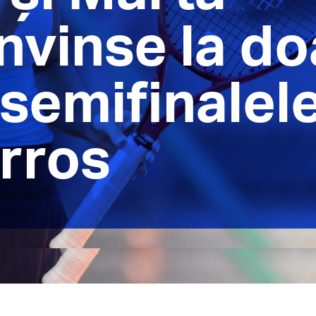
nvinse la do
semifinalel
rros