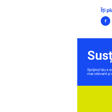
Îți p
Susț
Sprijinul tău e
mai relevant și 