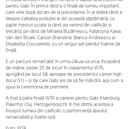
pentru Gabi. În primul rând e o finală de turneu important,
care vine după doi ani de la precedenta. În al doilea rând, e
despre calitatea evoluției ei din această săptămână, cu
șapte meciuri jucate la rând, ea venind din calificări și
trecând, pe rând, de Mihaela Buzărnescu, Katarzyna Kawa,
Van den Broek, Carson Branstine, Bianca Andreescu și
Elisabetta Cocciaretto, cu un singur set pierdut înainte de
finală.
E un parcurs remarcabil, în urma căruia va urca, începând
de mâine, peste 25 de locuri în clasamentul WTA,
ajungând pe locul 58, aproape de precedentul career high
(locul 51) – și de care Gabi are de să fie mândră, așa cum a
spus la ceremonia de premiere.
A fost a patra finală WTA a carierei pentru Gabi (Hamburg,
Palermo, Cluj, Hertogenbosch); în trei dintre acestea a
început turneul din calificări, o performanță absolut
remarcabilă și foarte rară.
Foto: WTA