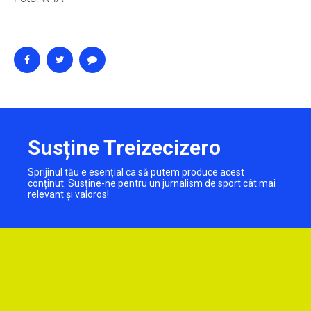
Susține Treizecizero
Sprijinul tău e esențial ca să putem produce acest
conținut. Susține-ne pentru un jurnalism de sport cât mai
relevant și valoros!