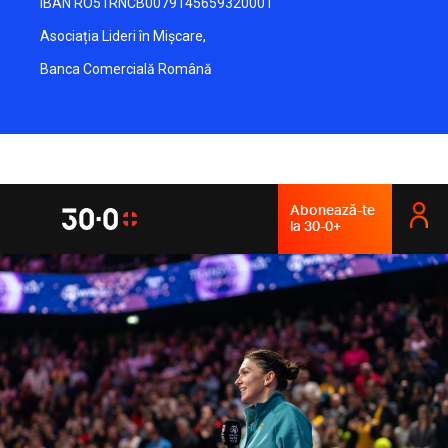
IBAN RO51RNCB0079145659320001
Asociația Lideri în Mișcare,
Banca Comercială Română
Abonează-te
la 30-0+