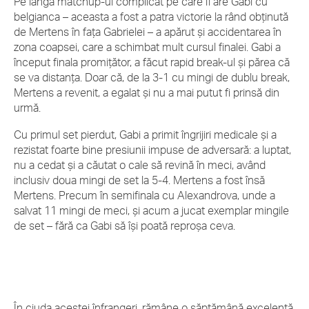
Pe lângă matchup-ul complicat pe care îl are Gabi cu
belgianca – aceasta a fost a patra victorie la rând obținută
de Mertens în fața Gabrielei – a apărut și accidentarea în
zona coapsei, care a schimbat mult cursul finalei. Gabi a
început finala promițător, a făcut rapid break-ul și părea că
se va distanța. Doar că, de la 3-1 cu mingi de dublu break,
Mertens a revenit, a egalat și nu a mai putut fi prinsă din
urmă.
Cu primul set pierdut, Gabi a primit îngrijiri medicale și a
rezistat foarte bine presiunii impuse de adversară: a luptat,
nu a cedat și a căutat o cale să revină în meci, având
inclusiv doua mingi de set la 5-4. Mertens a fost însă
Mertens. Precum în semifinala cu Alexandrova, unde a
salvat 11 mingi de meci, și acum a jucat exemplar mingile
de set – fără ca Gabi să își poată reproșa ceva.
În ciuda acestei înfrangeri, rămâne o săptămână excelentă