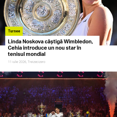
Turnee
Linda Noskova câștigă Wimbledon,
Cehia introduce un nou star în
tenisul mondial
11 iulie 2026,
Treizecizero