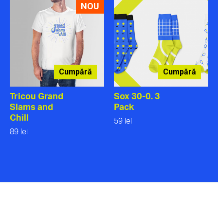
NOU
Cumpără
Cumpără
Tricou Grand
Sox 30-0. 3
Slams and
Pack
Chill
59 lei
89 lei