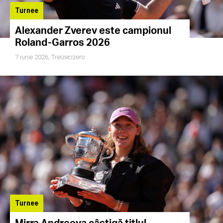
Turnee
Alexander Zverev este campionul
Roland-Garros 2026
7 iunie 2026,
Treizecizero
Turnee
Mirra Andreeva câștigă titlul