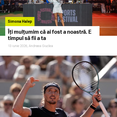
Simona Halep
Îți mulțumim că ai fost a noastră. E
timpul să fii a ta
13 iunie 2026,
Andreea Giuclea