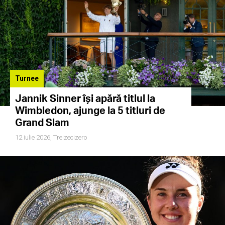
Turnee
Jannik Sinner își apără titlul la
Wimbledon, ajunge la 5 titluri de
Grand Slam
12 iulie 2026,
Treizecizero