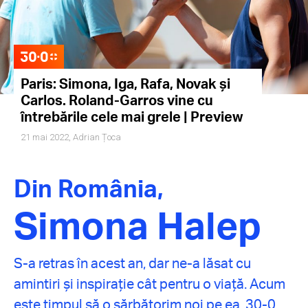
Paris: Simona, Iga, Rafa, Novak și
Carlos. Roland-Garros vine cu
întrebările cele mai grele | Preview
21 mai 2022,
Adrian Țoca
Din România,
Simona Halep
S-a retras în acest an, dar ne-a lăsat cu
amintiri și inspirație cât pentru o viață. Acum
este timpul să o sărbătorim noi pe ea. 30-0