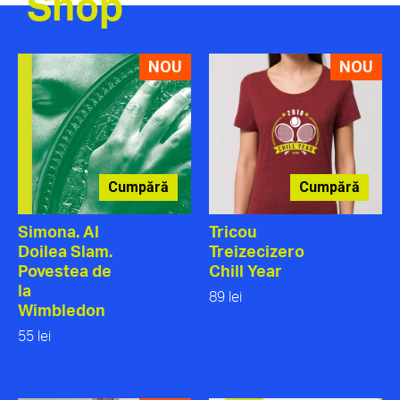
Shop
NOU
NOU
Cumpără
Cumpără
Simona. Al
Tricou
Doilea Slam.
Treizecizero
Povestea de
Chill Year
la
89 lei
Wimbledon
55 lei