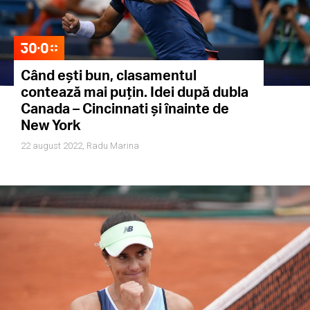
Când ești bun, clasamentul
contează mai puțin. Idei după dubla
Canada – Cincinnati și înainte de
New York
22 august 2022,
Radu Marina